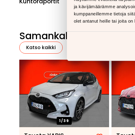
Kuntoraportit
ja kävijämäärämme analysoim
kumppaneillemme tietoja siitä
olet antanut heille tai joita o
Samankaltaisia ajoneu
Katso kaikki
1/
39