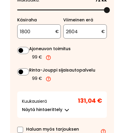
Maksuaika:
72
kk
Käsiraha
Viimeinen erä
€
€
Ajoneuvon toimitus
99 €
Rinta-Jouppi sijaisautopalvelu
99 €
131,04 €
Kuukausierä
Näytä
hintaerittely
Haluan myös tarjouksen