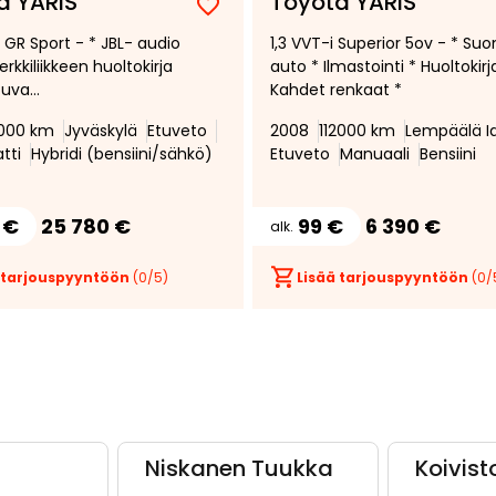
a YARIS
Toyota YARIS
Lisää
Poista
d GR Sport - * JBL- audio
1,3 VVT-i Superior 5ov - * Su
suosikiksi
suosikeista
erkkiliikkeen huoltokirja
auto * Ilmastointi * Huoltokirj
tuva
Kahdet renkaat *
peudensäädin *
000 km
Jyväskylä
Etuveto
2008
112000 km
Lempäälä I
skamera *
tti
Hybridi (bensiini/sähkö)
Etuveto
Manuaali
Bensiini
kulman varoitin *
 €
25 780 €
99 €
6 390 €
alk.
 tarjouspyyntöön
(
0
/5)
Lisää tarjouspyyntöön
(
0
/
Niskanen Tuukka
Koivist