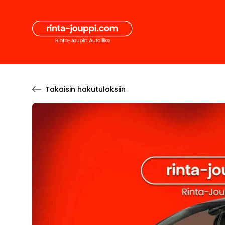
Hyppää
Secon
sisältöön
Pääval
Takaisin hakutuloksiin