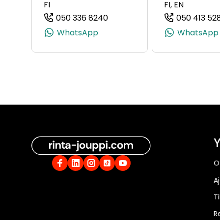
FI
FI, EN
050 336 8240
050 413 52
(+358503368240, 0503368240
WhatsApp
WhatsApp
Y
O
A
Ti
R