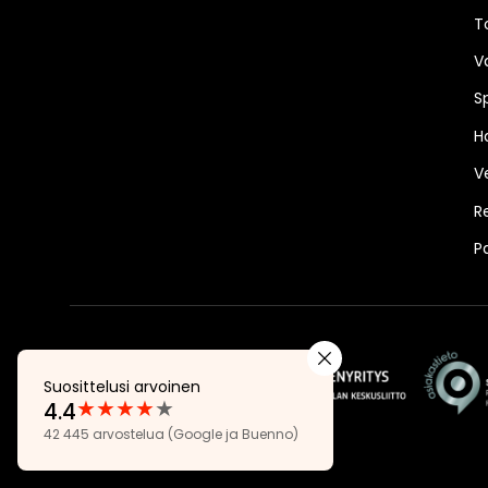
T
V
S
Ha
V
R
P
Suosittelusi arvoinen
★
★
★
★
★
4.4
Arvostelut:
42 445 arvostelua
(Google ja Buenno)
4.4