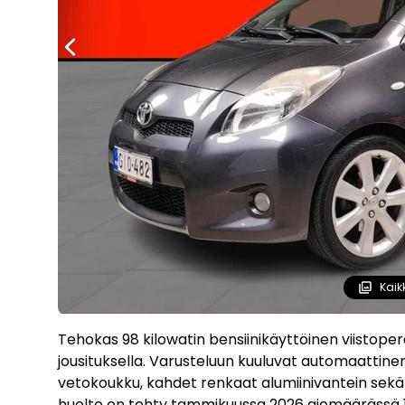
Kaik
Tehokas 98 kilowatin bensiinikäyttöinen viistoperä k
jousituksella. Varusteluun kuuluvat automaattinen 
vetokoukku, kahdet renkaat alumiinivantein sekä 
huolto on tehty tammikuussa 2026 ajomäärässä 14