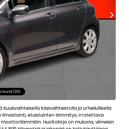
ki kuvat (26)
uusivaihteisella käsivaihteistolla ja urheilullisella
ilmastointi, etuistuinten lämmitys, irrotettava
moottorilämmitin. Huoltokirja on mukana, viimeisin
4 899 kilometriä ja jakopää on ketjukäyttöinen.