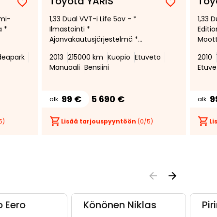
Toyota YARIS
Toy
Lisää
Poista
Lisää
Poista
omi-
1,33 Dual VVT-i Life 5ov - *
1,33 D
suosikiksi
suosikeista
suosikiksi
suosikeist
a *
Ilmastointi *
Editio
Ajonvakautusjärjestelmä *
Moott
Kahdet renkaat * Huoltokirja *
Lämmi
deapark
2013
215000 km
Kuopio
Etuveto
2010
Lohkolämmitin *
Isofix
Manuaali
Bensiini
Etuve
99 €
5 690 €
9
alk.
alk.
5)
Lisää tarjouspyyntöön
(
0
/5)
Li
o Eero
Könönen Niklas
Pir