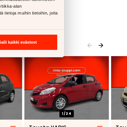
tiikka-alan
ietoja muihin tietoihin, joita
Salli kaikki evästeet
1/
24