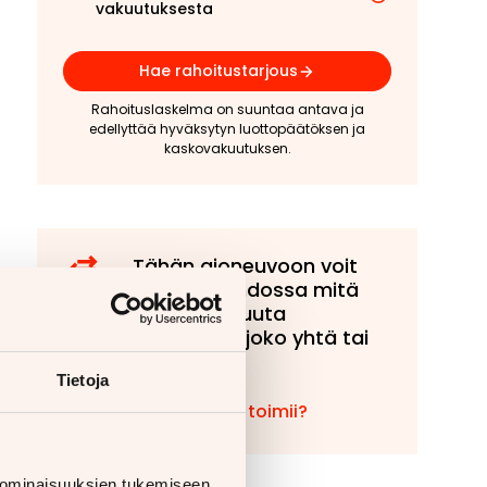
vakuutuksesta
Hae rahoitustarjous
Rahoituslaskelma on suuntaa antava ja
edellyttää hyväksytyn luottopäätöksen ja
kaskovakuutuksen.
Tähän ajoneuvoon voit
tarjota vaihdossa mitä
tahansa muuta
ajoneuvoa, joko yhtä tai
useampaa!
Tietoja
Miten vaihto toimii?
 ominaisuuksien tukemiseen