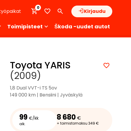
0
työpaikat
Kirjaudu
Toimipisteet
Škoda -uudet autot
Toyota YARIS
(2009)
1,8 Dual VVT-i TS 5ov
149 000 km | Bensiini | Jyväskylä
99
8 680
€
€/kk
+ toimistomaksu 349 €
alk.