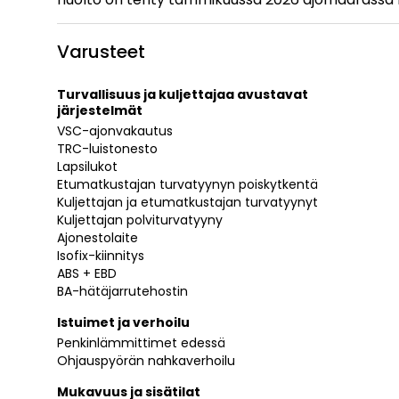
Varusteet
Turvallisuus ja kuljettajaa avustavat
järjestelmät
VSC-ajonvakautus
TRC-luistonesto
Lapsilukot
Etumatkustajan turvatyynyn poiskytkentä
Kuljettajan ja etumatkustajan turvatyynyt
Kuljettajan polviturvatyyny
Ajonestolaite
Isofix-kiinnitys
ABS + EBD
BA-hätäjarrutehostin
Istuimet ja verhoilu
Penkinlämmittimet edessä
Ohjauspyörän nahkaverhoilu
Mukavuus ja sisätilat