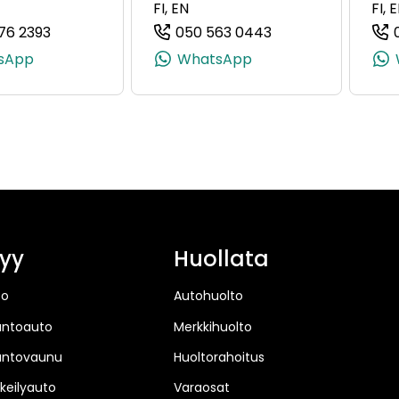
FI, EN
FI, 
76 2393
050 563 0443
43863, +358 50 594 3863)
(+358504762393, 0504762393, +358 50 476 2393)
(+358505630443, 
sApp
WhatsApp
yy
Huollata
to
Autohuolto
untoauto
Merkkihuolto
untovaunu
Huoltorahoitus
keilyauto
Varaosat