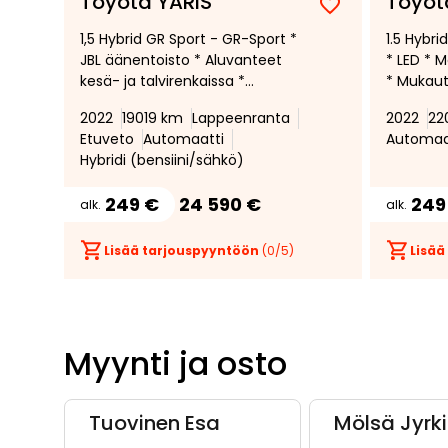
Toyota YARIS
Toyot
Lisää
Poista
1,5 Hybrid GR Sport - GR-Sport *
1.5 Hybri
suosikiksi
suosikeista
JBL äänentoisto * Aluvanteet
* LED * M
kesä- ja talvirenkaissa *
* Mukau
Mukautuva
vakiono
2022
19019 km
Lappeenranta
2022
22
vakionopeudensäädin *
Peruutu
Etuveto
Automaatti
Automaa
Digitaalinen mittaristo *
Kuolleen
Hybridi (bensiini/sähkö)
Peruutuskamera *
Kuolleenkulmanvaroitin *
249 €
24 590 €
249
alk.
alk.
Avaimeton kulku ja käynnistys
Lisää tarjouspyyntöön
(
0
/5)
Lisää
Myynti ja osto
Tuovinen Esa
Mölsä Jyrki