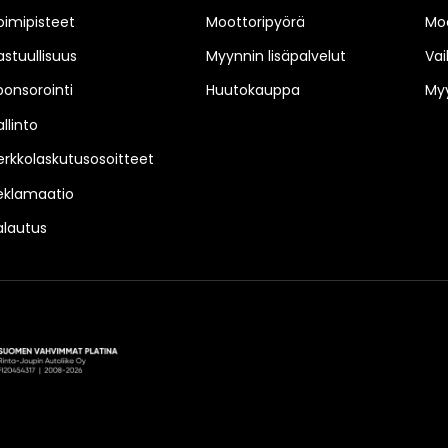
oimipisteet
Moottoripyörä
Moo
astuullisuus
Myynnin lisäpalvelut
Vai
ponsorointi
Huutokauppa
Myy
llinto
erkkolaskutusosoitteet
eklamaatio
alautus