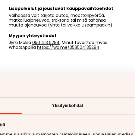
Lisäpalvelut ja joustavat kauppavaihtoehdot
Vaihdossa voit tarjota autoa, moottoripyörää,
matkailuajoneuvoa, traktoria tai mitä tahansa
muuta ajoneuvoa (yhtä tai vaikka useampaakin)
Myyjän yhteystiedot
Jyrki Mölsä
050 413 5284
. Minut tavoittaa myös
WhatsAppilla
https://wa.me/358504135284
Yksityiskohdat
itä
mme sisällön ja mainosten räätälöimiseen, sosiaalisen median