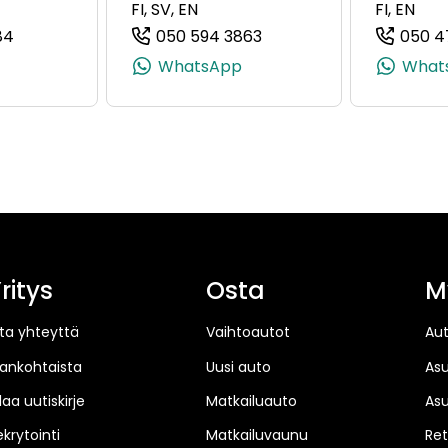
FI, SV, EN
FI, EN
84
050 594 3863
050 4
, +358 50 336 8240)
(+358504135284, 0504135284, +358 50 413 5284)
(+358505943863, 05059
WhatsApp
What
ritys
Osta
M
ta yhteyttä
Vaihtoautot
Au
jankohtaista
Uusi auto
As
laa uutiskirje
Matkailuauto
As
ekrytointi
Matkailuvaunu
Ret