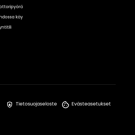
ttoripyörä
hdossa käy
ntitili
Tietosuojaseloste
Evästeasetukset