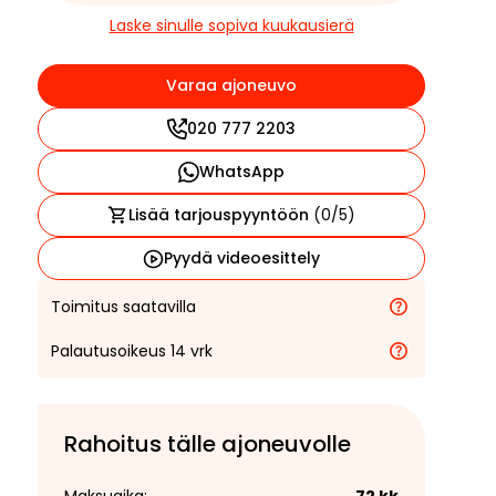
Laske sinulle sopiva kuukausierä
Varaa ajoneuvo
020 777 2203
WhatsApp
Lisää tarjouspyyntöön
(
0
/5)
Pyydä videoesittely
Toimitus saatavilla
Palautusoikeus 14 vrk
Rahoitus tälle ajoneuvolle