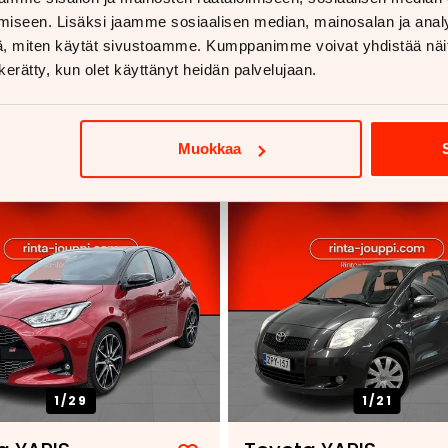
iseen. Lisäksi jaamme sosiaalisen median, mainosalan ja analy
, miten käytät sivustoamme. Kumppanimme voivat yhdistää näitä t
n kerätty, kun olet käyttänyt heidän palvelujaan.
voja
Muokkaa
1/
29
1/
21