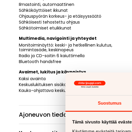
Ilmastointi, automaattinen
Sähkökäyttöiset ikkunat
Ohjauspyörän korkeus- ja etäisyyssäätö
Sähköisesti tehostettu ohjaus
Sähkötoimiset etuikkunat
Multimedia, navigointi ja yhteydet
Monitoiminäyttö: keski- ja hetkellinen kulutus,
toimintasäde, keskinopeus
Radio ja CD-soitin 6 kaiuttimella
Bluetooth handsfree
Avaimet, lukitus ja käynnistys
Kaksi avainta
Keskuslukituksen sisäkatkaisin
Kauko-ohjattava keskuslukitus
Suostumus
Ajoneuvon tiedot
Tämä sivusto käyttää eväste
Käytämme evästeitä tarjoama