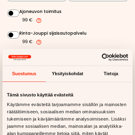
Ajoneuvon toimitus
99 €
Rinta-Jouppi sijaisautopalvelu
99 €
127,15 €
Kuukausierä
Näytä
hintaerittely
Suostumus
Yksityiskohdat
Tietoja
Haluan myös tarjouksen vakuutuksesta
Tämä sivusto käyttää evästeitä
Käytämme evästeitä tarjoamamme sisällön ja mainosten
Hae rahoitustarjous
räätälöimiseen, sosiaalisen median ominaisuuksien
tukemiseen ja kävijämäärämme analysoimiseen. Lisäksi
Rahoituslaskelma on suuntaa antava ja edellyttää hyväksytyn
jaamme sosiaalisen median, mainosalan ja analytiikka-
luottopäätöksen ja kaskovakuutuksen.
alan kumppaneillemme tietoja siitä, miten käytät