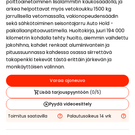
polttoainetoiminen lisälämmitin kaukosäädöllä, ja
arkea helpottavat myös vetokoukku 1500 kg
jarrullisella vetomassalla, vakionopeudensäädin
sekä sähkötoiminen seisontajarru Auto Hold -
paikallaanpitoavustimella. Huoltokirja, juuri 194 000
kilometrin kohdalla tehty huolto, aiemmin vaihdettu
jakohihna, kahdet renkaat alumiinivantein ja
pituussuunnassa kahdessa osassa siirrettävä
takapenkki tekevät tästä erittäin järkevän ja
monikäyttöisen valinnan.
Varaa ajoneuvo
Lisää tarjouspyyntöön
(
0
/5)
Pyydä videoesittely
Toimitus saatavilla
Palautusoikeus 14 vrk