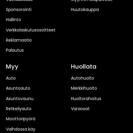
Sponsorointi
Huutokauppa
Hallinto
Verkkolaskutusosoitteet
Reklamaatio
Palautus
Myy
Huollata
Auto
Autohuolto
Asuntoauto
Merkkihuolto
Asuntovaunu
Huoltorahoitus
Retkeilyauto
Varaosat
Moottoripyörä
Vaihdossa käy