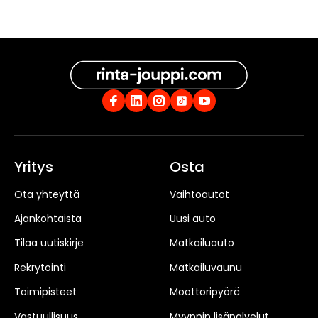
Yritys
Osta
Ota yhteyttä
Vaihtoautot
Ajankohtaista
Uusi auto
Tilaa uutiskirje
Matkailuauto
Rekrytointi
Matkailuvaunu
Toimipisteet
Moottoripyörä
Vastuullisuus
Myynnin lisäpalvelut