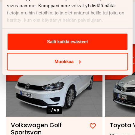
sivustoamme. Kumppanimme voivat yhdistää näitä
tietoja muihin tietoihin, joita olet antanut heille tai joita on
Samankaltaisia ajoneuvoja
kerätty, kun olet käyttänyt heidän palvelujaan.
Katso kaikki
Salli kaikki evästeet
Muokkaa
1/
49
Volkswagen Golf
Toyota 
Lisää
Poista
Sportsvan