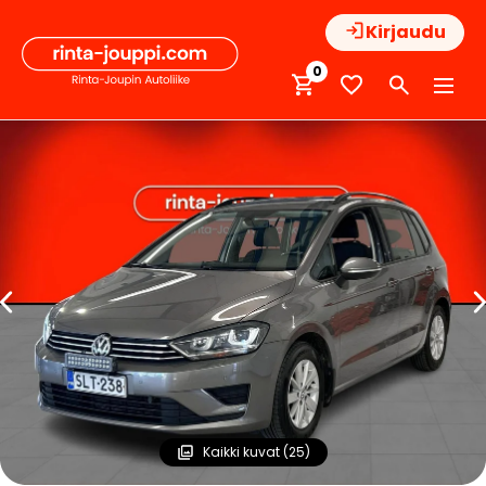
Hyppää
Kirjaudu
sisältöön
0
Kaikki kuvat (25)