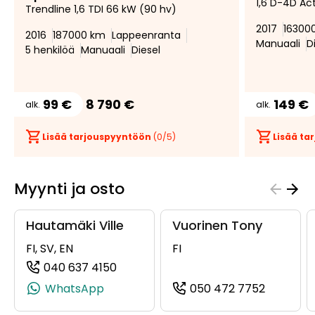
1,6 D-4D Ac
suosikiksi
suosikeista
Trendline 1,6 TDI 66 kW (90 hv)
2017
16300
2016
187000 km
Lappeenranta
Manuaali
D
5 henkilöä
Manuaali
Diesel
99 €
8 790 €
149 €
alk.
alk.
Lisää tarjouspyyntöön
(
0
/5)
Lisää t
Myynti ja osto
Hautamäki Ville
Vuorinen Tony
FI, SV, EN
FI
040 637 4150
(+358406374150, 0406374150, +358
WhatsApp
050 472 7752
(+358504