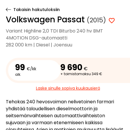
Takaisin hakutuloksiin
Volkswagen Passat
(2015)
Variant Highline 2,0 TDI Biturbo 240 hv BMT
4MOTION DSG-automaatti
282 000 km | Diesel | Joensuu
99
9 690
€
€/kk
+ toimistomaksu 349 €
alk.
Laske sinulle sopiva kuukausierä
Tehokas 240 hevosvoiman nelivetoinen farmari
yhdistää taloudellisen dieselmoottorin ja
seitsemänvaihteisen automaattivaihteiston
sujuvaan ja varmaan etenemiseen kaikissa
olosuhteissa. Arjen ja matkojen mukavuutta lisäävät