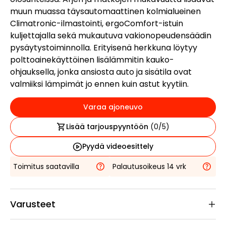
muun muassa täysautomaattinen kolmi­alueinen
Climatronic-ilmastointi, ergoComfort-istuin
kuljettajalla sekä mukautuva vakionopeudensäädin
pysäytystoiminnolla. Erityisenä herkkuna löytyy
polttoainekäyttöinen lisälämmitin kauko-
ohjauksella, jonka ansiosta auto ja sisätila ovat
valmiiksi lämpimät jo ennen kuin astut kyytiin.
Varaa ajoneuvo
Lisää tarjouspyyntöön
(
0
/5)
Pyydä videoesittely
Toimitus saatavilla
Palautusoikeus 14 vrk
Varusteet