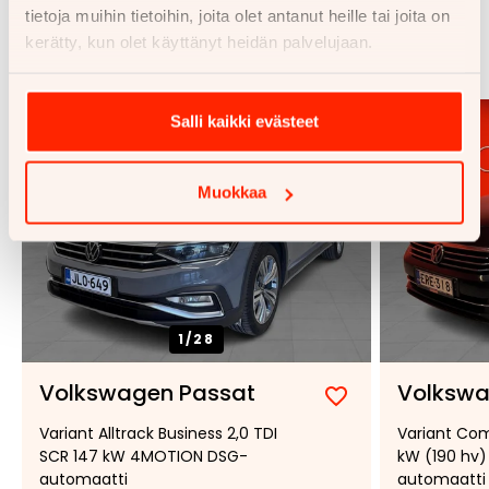
Samankaltaisia ajoneuvoja
tietoja muihin tietoihin, joita olet antanut heille tai joita on
kerätty, kun olet käyttänyt heidän palvelujaan.
Katso kaikki
Salli kaikki evästeet
Muokkaa
1/
28
Volkswagen Passat
Volkswa
Lisää
Poista
Variant Alltrack Business 2,0 TDI
Variant Com
suosikiksi
suosikeista
SCR 147 kW 4MOTION DSG-
kW (190 hv
automaatti
automaatti