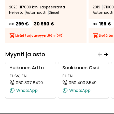
2023
117000 km
Lappeenranta
2019
17100
Neliveto
Automaatti
Diesel
Automaatti
299 €
30 990 €
199 €
alk.
alk.
Lisää tarjouspyyntöön
(
0
/5)
Lisää t
Myynti ja osto
Haikonen Arttu
Saukkonen Ossi
FI, SV, EN
FI, EN
050 307 8429
050 400 8549
(+358503078429, 0503078429, +358
(+35850
WhatsApp
WhatsApp