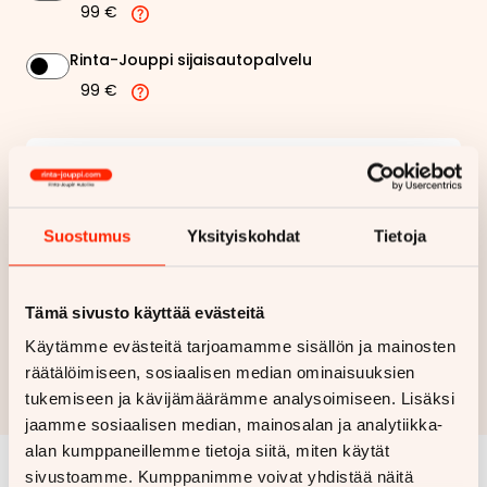
99 €
Rinta-Jouppi sijaisautopalvelu
99 €
142,56 €
Kuukausierä
Näytä
hintaerittely
Suostumus
Yksityiskohdat
Tietoja
Haluan myös tarjouksen vakuutuksesta
Tämä sivusto käyttää evästeitä
Hae rahoitustarjous
Käytämme evästeitä tarjoamamme sisällön ja mainosten
räätälöimiseen, sosiaalisen median ominaisuuksien
Rahoituslaskelma on suuntaa antava ja edellyttää hyväksytyn
tukemiseen ja kävijämäärämme analysoimiseen. Lisäksi
luottopäätöksen ja kaskovakuutuksen.
jaamme sosiaalisen median, mainosalan ja analytiikka-
alan kumppaneillemme tietoja siitä, miten käytät
sivustoamme. Kumppanimme voivat yhdistää näitä