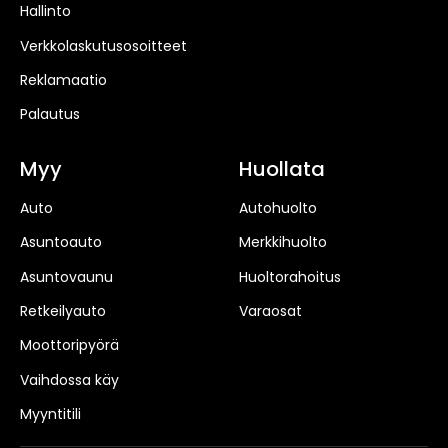
Hallinto
Verkkolaskutusosoitteet
Reklamaatio
Palautus
Myy
Huollata
Auto
Autohuolto
Asuntoauto
Merkkihuolto
Asuntovaunu
Huoltorahoitus
Retkeilyauto
Varaosat
Moottoripyörä
Vaihdossa käy
Myyntitili