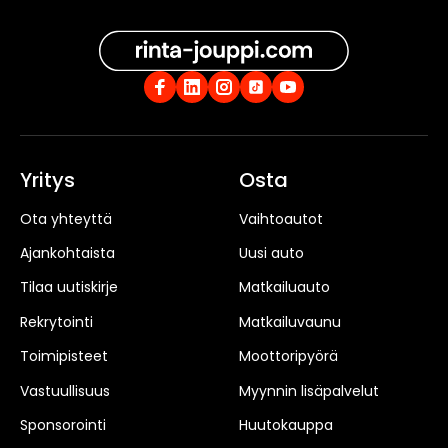
Yritys
Osta
Ota yhteyttä
Vaihtoautot
Ajankohtaista
Uusi auto
Tilaa uutiskirje
Matkailuauto
Rekrytointi
Matkailuvaunu
Toimipisteet
Moottoripyörä
Vastuullisuus
Myynnin lisäpalvelut
Sponsorointi
Huutokauppa