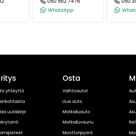
12
050 562 7476
050 3
358 50 591 8613)
(+358504072512, 0504072512, +358 50 407 2512)
(+358505627476, 0505
WhatsApp
What
ritys
Osta
M
ta yhteyttä
Vaihtoautot
Au
jankohtaista
Uusi auto
As
laa uutiskirje
Matkailuauto
As
ekrytointi
Matkailuvaunu
Ret
oimipisteet
Moottoripyörä
Moo