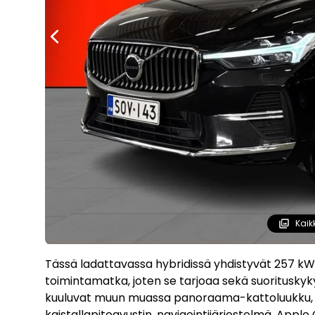
Kaik
Tässä ladattavassa hybridissä yhdistyvät 257 kW 
toimintamatka, joten se tarjoaa sekä suorituskyk
kuuluvat muun muassa panoraama-kattoluukku, 
kaistallapitoavustin, navigointijärjestelmä, Appl