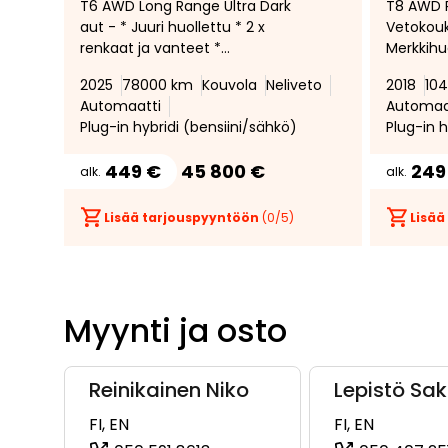
T6 AWD Long Range Ultra Dark
T8 AWD R
suosikiksi
suosikeista
aut - * Juuri huollettu * 2 x
Vetokouk
renkaat ja vanteet *
Merkkihuo
Harman/Kardon * Ilmastoidut
Adapt. v
2025
78000 km
Kouvola
Neliveto
2018
10
etuistuimet * 360-Kamera *
Peruutus
Automaatti
Automaa
Panorama-kattoikkuna *
Blis *Mui
Plug-in hybridi (bensiini/sähkö)
Plug-in h
Nahkaverhoilu * Lämmitettävä
ohjauspyörä *
449 €
45 800 €
249
alk.
alk.
Lisää tarjouspyyntöön
(
0
/5)
Lisää
Myynti ja osto
Reinikainen Niko
Lepistö Sa
FI, EN
FI, EN