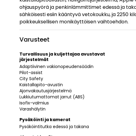
ohjauspyörä ja penkinlämmittimet edessä ja takan
sähköisesti esiin kääntyvä vetokoukku, ja 2250
poikkeuksellisen monikäyttöisen vaihtoehdon.
Varusteet
Turvallisuus ja kuljettajaa avustavat
järjestelmät
Adaptiivinen vakionopeudensäädin
Pilot-assist
City Safety
Kaistallapito-avustin
Ajonvakautusjärjestelmä
Lukkiutumattomat jarrut (ABS)
Isofix-valmius
Varashälytin
Pysäköinti ja kamerat
Pysäköintitutka edessä ja takana