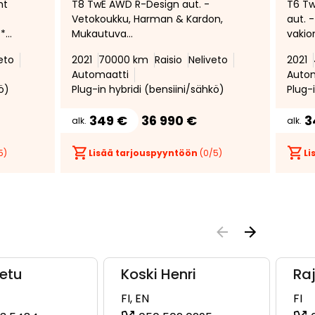
ht
T8 TwE AWD R-Design aut. -
T6 Tw
suosikiksi
suosikeista
suosikiksi
suosikeist
Vetokoukku, Harman & Kardon,
aut. -
 *
Mukautuva
vakio
vakionopeudensäädin, BLIS,
Panor
eto
2021
70000 km
Raisio
Neliveto
2021
Seisontalämmitys, Volvo on Call,
Poltt
Automaatti
Auto
Avaimeton järjestelmä
VOC *
ö)
Plug-in hybridi (bensiini/sähkö)
Plug-
349 €
36 990 €
3
alk.
alk.
5)
Lisää tarjouspyyntöön
(
0
/5)
Li
Eetu
Koski Henri
Ra
FI, EN
FI