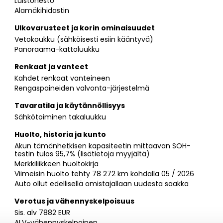
Luistonesto
Alamäkihidastin
Ulkovarusteet ja korin ominaisuudet
Vetokoukku (sähköisesti esiin kääntyvä)
Panoraama-kattoluukku
Renkaat ja vanteet
Kahdet renkaat vanteineen
Rengaspaineiden valvonta-järjestelmä
Tavaratila ja käytännöllisyys
Sähkötoiminen takaluukku
Huolto, historia ja kunto
Akun tämänhetkisen kapasiteetin mittaavan SOH-
testin tulos 95,7% (lisätietoja myyjältä)
Merkkiliikkeen huoltokirja
Viimeisin huolto tehty 78 272 km kohdalla 05 / 2026
Auto ollut edellisellä omistajallaan uudesta saakka
Verotus ja vähennyskelpoisuus
Sis. alv 7882 EUR
ALV-vähennyskelpoinen