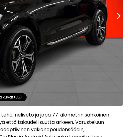
ki kuvat (35)
teho, neliveto ja jopa 77 kilometrin sähköinen
yä että taloudellisuutta arkeen. Varusteluun
adaptiivinen vakionopeudensäädin,
e CarPlay ja Android Auto sekä lämmitettävä