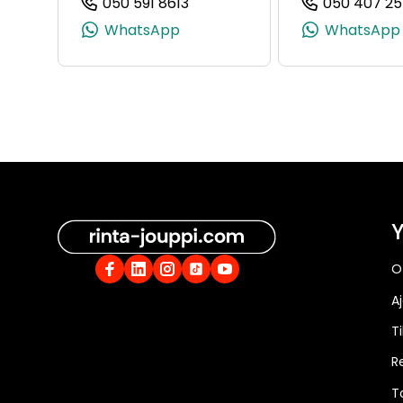
050 591 8613
050 407 25
(+358505918613, 0505918613, +
WhatsApp
WhatsApp
Y
O
A
Ti
R
T