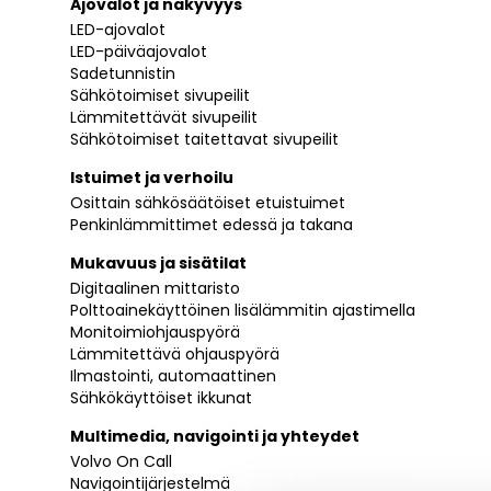
Ajovalot ja näkyvyys
LED-ajovalot
LED-päiväajovalot
Sadetunnistin
Sähkötoimiset sivupeilit
Lämmitettävät sivupeilit
Sähkötoimiset taitettavat sivupeilit
Istuimet ja verhoilu
Osittain sähkösäätöiset etuistuimet
Penkinlämmittimet edessä ja takana
Mukavuus ja sisätilat
Digitaalinen mittaristo
Polttoainekäyttöinen lisälämmitin ajastimella
Monitoimiohjauspyörä
Lämmitettävä ohjauspyörä
Ilmastointi, automaattinen
Sähkökäyttöiset ikkunat
Multimedia, navigointi ja yhteydet
Volvo On Call
Navigointijärjestelmä