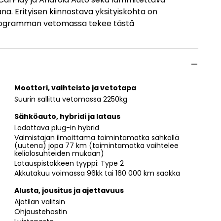
a. Erityisen kiinnostava yksityiskohta on
 kilogramman vetomassa tekee tästä
Moottori, vaihteisto ja vetotapa
Suurin sallittu vetomassa 2250kg
Sähköauto, hybridi ja lataus
Ladattava plug-in hybrid
Valmistajan ilmoittama toimintamatka sähköllä
(uutena) jopa 77 km (toimintamatka vaihtelee
keliolosuhteiden mukaan)
Latauspistokkeen tyyppi: Type 2
Akkutakuu voimassa 96kk tai 160 000 km saakka
Alusta, jousitus ja ajettavuus
Ajotilan valitsin
Ohjaustehostin