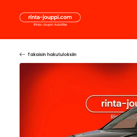
Hyppää
Secon
sisältöön
Pääval
Takaisin hakutuloksiin