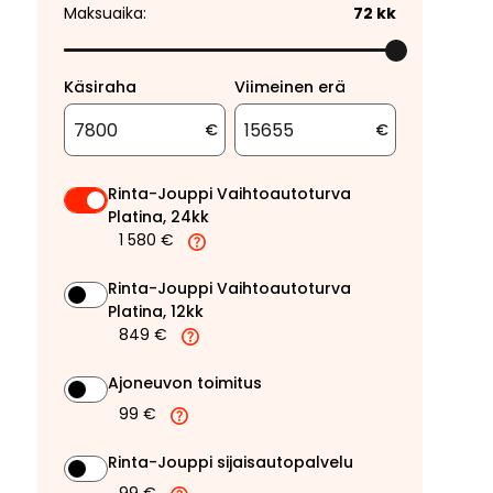
Maksuaika:
72
kk
Käsiraha
Viimeinen erä
€
€
Rinta-Jouppi Vaihtoautoturva
Platina, 24kk
1 580 €
Rinta-Jouppi Vaihtoautoturva
Platina, 12kk
849 €
Ajoneuvon toimitus
99 €
Rinta-Jouppi sijaisautopalvelu