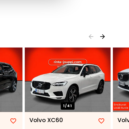
1/
41
Volvo XC60
Vol
Lisää
Poista
Lisää
Poista