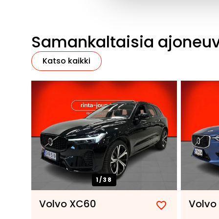
Samankaltaisia ajoneu
Katso kaikki
1/
38
Volvo XC60
Volvo
Lisää
Poista