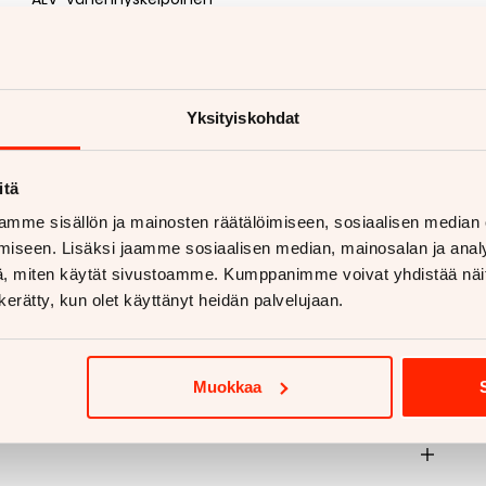
Lisäpalvelut ja joustavat kauppavaihtoehdot
Vaihdossa voit tarjota autoa, moottoripyörää,
matkailuajoneuvoa, traktoria tai mitä tahansa
muuta ajoneuvoa (yhtä tai vaikka useampaakin)
Yksityiskohdat
Myyjän yhteystiedot
Henri Koski
050 502 0295
Minut tavoittaa myös
WhatsAppilla
https://wa.me/358
50 5020295
itä
mme sisällön ja mainosten räätälöimiseen, sosiaalisen median
iseen. Lisäksi jaamme sosiaalisen median, mainosalan ja analy
, miten käytät sivustoamme. Kumppanimme voivat yhdistää näitä t
n kerätty, kun olet käyttänyt heidän palvelujaan.
Muokkaa