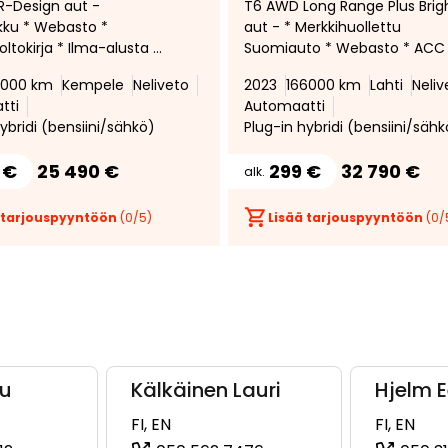
-Design aut -
T6 AWD Long Range Plus Brig
suosikiksi
suosikeista
ku * Webasto *
aut - * Merkkihuollettu
ltokirja * Ilma-alusta *
Suomiauto * Webasto * ACC
akionopeudensäädin *
Panoraama * Muistinahkat *
4000 km
Kempele
Neliveto
2023
166000 km
Lahti
Neliv
kamera * Lasikatto *
Peruutuskamera *
tti
Automaatti
stipenkki *
Äänieristelasit * Audio High
ybridi (bensiini/sähkö)
Plug-in hybridi (bensiini/sähk
Performance *
 €
25 490 €
299 €
32 790 €
alk.
 tarjouspyyntöön
(
0
/5)
Lisää tarjouspyyntöön
(
0
/
ku
Kälkäinen Lauri
Hjelm 
FI, EN
FI, EN