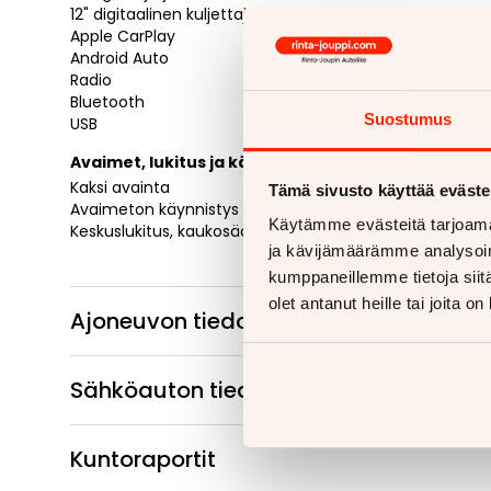
12" digitaalinen kuljettajanäyttö
Apple CarPlay
Android Auto
Radio
Bluetooth
Suostumus
USB
Avaimet, lukitus ja käynnistys
Kaksi avainta
Tämä sivusto käyttää eväste
Avaimeton käynnistys
Käytämme evästeitä tarjoama
Keskuslukitus, kaukosäätöinen
ja kävijämäärämme analysoim
kumppaneillemme tietoja siitä
olet antanut heille tai joita o
Ajoneuvon tiedot
Sähköauton tiedot
Kuntoraportit