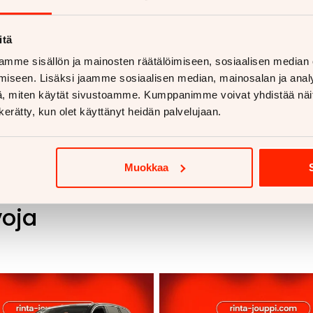
itä
mme sisällön ja mainosten räätälöimiseen, sosiaalisen median
iseen. Lisäksi jaamme sosiaalisen median, mainosalan ja analy
, miten käytät sivustoamme. Kumppanimme voivat yhdistää näitä t
n kerätty, kun olet käyttänyt heidän palvelujaan.
Muokkaa
voja