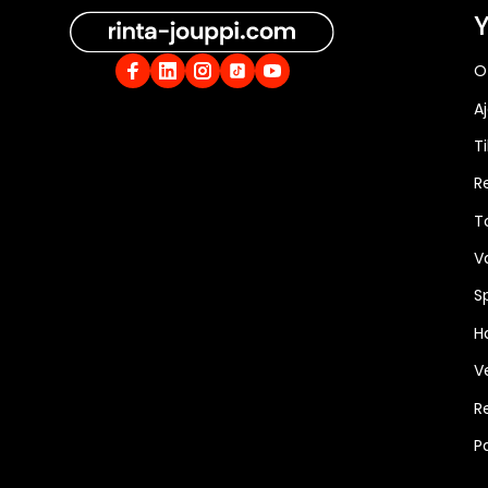
Y
O
A
Ti
R
T
V
S
Ha
V
R
P