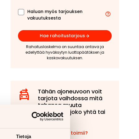
Haluan myös tarjouksen
vakuutuksesta
Hae rahoitustarjous
Rahoituslaskelma on suuntaa antava ja
edellyttää hyväksytyn luottopäätöksen ja
kaskovakuutuksen.
Tähän ajoneuvoon voit
tarjota vaihdossa mitä
tahansa muuta
ajoneuvoa, joko yhtä tai
useampaa!
Miten vaihto toimii?
Tietoja