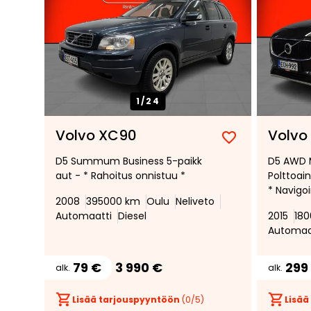
1/
24
Volvo XC90
Volvo
Lisää
Poista
D5 Summum Business 5-paikk
D5 AWD 
suosikiksi
suosikeista
aut - * Rahoitus onnistuu *
Polttoai
* Navigoi
2008
395000 km
Oulu
Neliveto
Led-ajov
Automaatti
Diesel
2015
18
takaluuk
Automaa
79 €
3 990 €
299
alk.
alk.
Lisää tarjouspyyntöön
(
0
/5)
Lisää