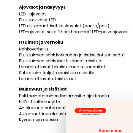
Ajovalot ja näkyvyys
LED- ajovalot
Etusumuvalot LED
LED automaattiset kaukovalot (päälle/pois)
LED-ajovalot, sekä "thors hammer" LED-päiväajovalot
Istuimet ja verhoilu
Nahkaverhoilu
Etuistuimien sähk.korkeuden ja ristiseläntuen säätö
Etuistuimien sähköisesti säädet. reisituet
Lämmitettävät takaistuimen reunapaikat
Sähkötoim. kuljettajanistuin muistilla
Lämmitettävät etuistuimet
Mukavuus ja sisätilat
Polttoainetoiminen lisälämmitin ajastimella
HUD- tuulilasinäyttö
4- alueinen automaatti-ilmastointi
Automaattinen ilmastointi ECC
Kyynärnoja edessä
Suostumus