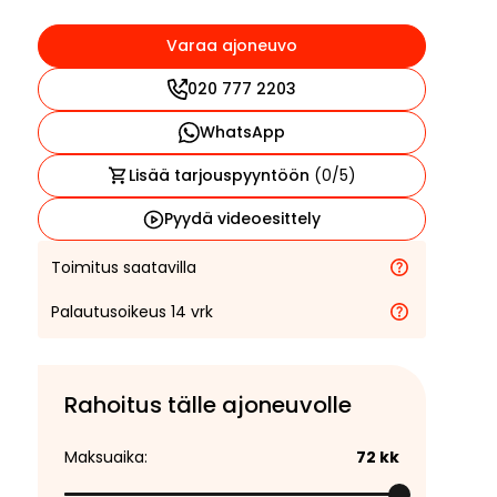
Varaa ajoneuvo
020 777 2203
WhatsApp
Lisää tarjouspyyntöön
(
0
/5)
Pyydä videoesittely
Toimitus saatavilla
Palautusoikeus 14 vrk
Rahoitus tälle ajoneuvolle
Maksuaika:
72
kk