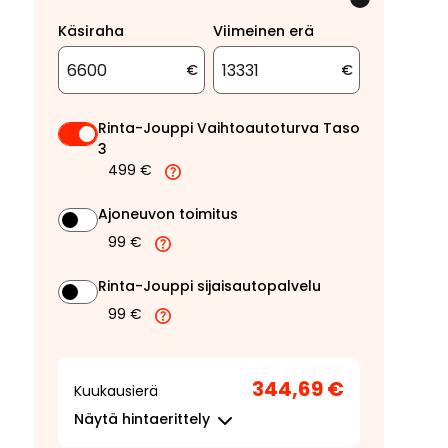
Käsiraha
Viimeinen erä
€
€
Rinta-Jouppi Vaihtoautoturva Taso
3
499 €
Ajoneuvon toimitus
99 €
Rinta-Jouppi sijaisautopalvelu
99 €
344,69 €
Kuukausierä
Näytä
hintaerittely