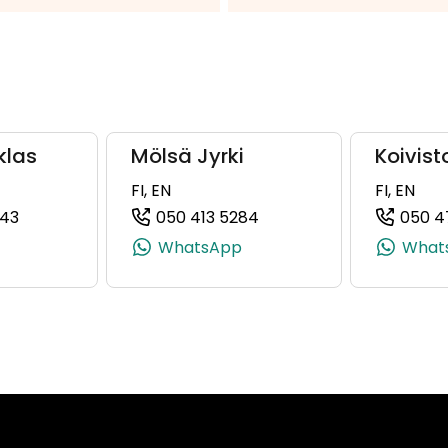
klas
Mölsä Jyrki
Koivist
FI, EN
FI, EN
443
050 413 5284
050 4
 +358 50 309 1645)
(+358505630443, 0505630443, +358 50 563 0443)
(+358504135284, 050413
WhatsApp
What