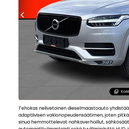
Kaik
Tehokas nelivetoinen dieselmaastoauto yhdistää
adaptiivisen vakionopeudensäätimen, joten pitkä
sinua hemmottelevat nahkaverhoillut, sähkösäätöi
automaatti-ilmastointi sekä tuulilasinäyttö HUD, 