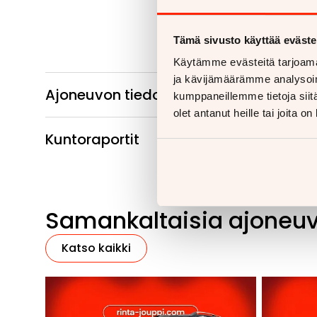
Tämä sivusto käyttää eväste
Käytämme evästeitä tarjoama
ja kävijämäärämme analysoim
Ajoneuvon tiedot
kumppaneillemme tietoja siitä
olet antanut heille tai joita o
Kuntoraportit
Samankaltaisia ajoneu
Katso kaikki