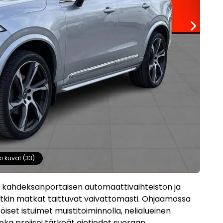
ki kuvat (33)
 kahdeksanportaisen automaattivaihteiston ja
tkin matkat taittuvat vaivattomasti. Ohjaamossa
set istuimet muistitoiminnolla, nelialueinen
joka projisoi tärkeät ajotiedot suoraan