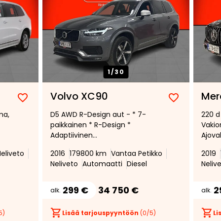
1/
30
Volvo XC90
Mer
Lisää
Poista
Lisää
Poista
ma,
D5 AWD R-Design aut - * 7-
220 d
suosikiksi
suosikeista
suosikiksi
suosikeist
paikkainen * R-Design *
Vakio
Adaptiivinen
Ajova
vakionopeudensäädin * Pilot
Andro
eliveto
2016
179800 km
Vantaa Petikko
2019
Assist * Ilma-alusta *
Navigo
Neliveto
Automaatti
Diesel
Neliv
Katveavustin * Muistipenkit *
299 €
34 750 €
2
alk.
alk.
5)
Lisää tarjouspyyntöön
(
0
/5)
Li