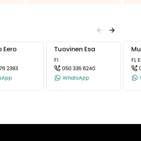
o Eero
Tuovinen Esa
Mu
FI
FI, 
76 2393
050 336 8240
5284, +358 50 413 5284)
(+358504762393, 0504762393, +358 50 476 2393)
(+358503368240, 
sApp
WhatsApp