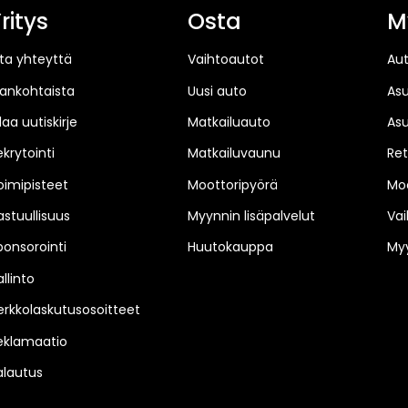
ritys
Osta
M
ta yhteyttä
Vaihtoautot
Au
jankohtaista
Uusi auto
As
laa uutiskirje
Matkailuauto
As
ekrytointi
Matkailuvaunu
Ret
oimipisteet
Moottoripyörä
Moo
astuullisuus
Myynnin lisäpalvelut
Vai
ponsorointi
Huutokauppa
Myy
llinto
erkkolaskutusosoitteet
eklamaatio
alautus