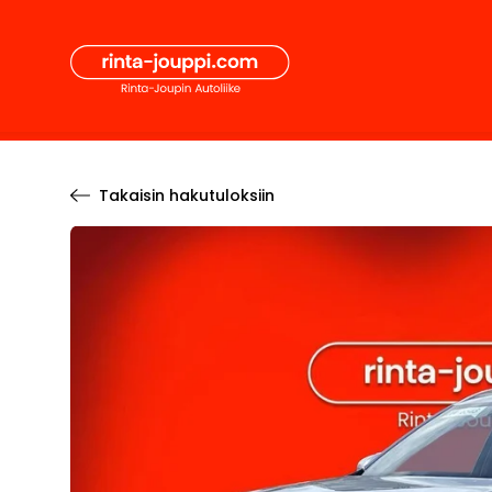
Hyppää
Secon
sisältöön
Pääval
Takaisin hakutuloksiin