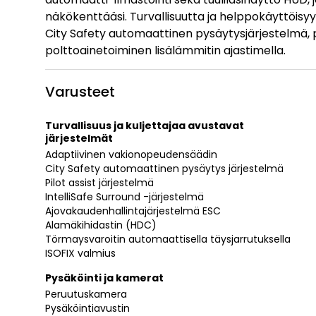
näkökenttääsi. Turvallisuutta ja helppokäyttöisyy
City Safety automaattinen pysäytysjärjestelmä,
polttoainetoiminen lisälämmitin ajastimella.
Varusteet
Turvallisuus ja kuljettajaa avustavat
järjestelmät
Adaptiivinen vakionopeudensäädin
City Safety automaattinen pysäytys järjestelmä
Pilot assist järjestelmä
IntelliSafe Surround -järjestelmä
Ajovakaudenhallintajärjestelmä ESC
Alamäkihidastin (HDC)
Törmaysvaroitin automaattisella täysjarrutuksella
ISOFIX valmius
Pysäköinti ja kamerat
Peruutuskamera
Pysäköintiavustin