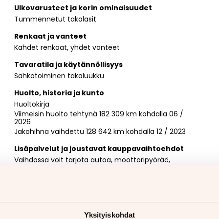
Ulkovarusteet ja korin ominaisuudet
Tummennetut takalasit
Renkaat ja vanteet
Kahdet renkaat, yhdet vanteet
Tavaratila ja käytännöllisyys
Sähkötoiminen takaluukku
Huolto, historia ja kunto
Huoltokirja
Viimeisin huolto tehtynä 182 309 km kohdalla 06 /
2026
Jakohihna vaihdettu 128 642 km kohdalla 12 / 2023
Lisäpalvelut ja joustavat kauppavaihtoehdot
Vaihdossa voit tarjota autoa, moottoripyörää,
matkailuajoneuvoa, traktoria tai mitä tahansa
muuta ajoneuvoa (yhtä tai vaikka useampaakin)
Myyjän yhteystiedot
Jyrki Mölsä
050 413 5284
Yksityiskohdat