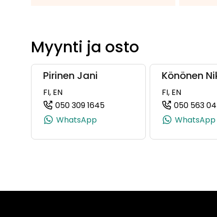
Myynti ja osto
Pirinen Jani
Könönen Ni
FI, EN
FI, EN
050 309 1645
050 563 0
(+358503091645, 0503091645,
WhatsApp
WhatsApp