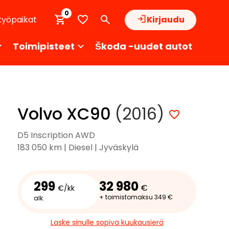
0
työpaikat
Kirjaudu
Toimipisteet
Škoda -uudet autot
Volvo XC90
(2016)
D5 Inscription AWD
183 050 km | Diesel | Jyväskylä
299
32 980
€
€/kk
+ toimistomaksu 349 €
alk.
Laske sinulle sopiva kuukausierä