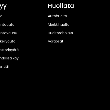
yy
Huollata
to
Autohuolto
untoauto
Merkkihuolto
untovaunu
Huoltorahoitus
keilyauto
Varaosat
ttoripyörä
hdossa käy
ntitili