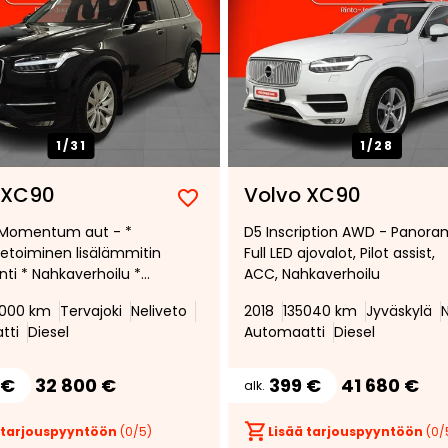
1/
31
1/
28
 XC90
Volvo XC90
Lisää
Poista
Momentum aut - *
D5 Inscription AWD - Panora
suosikiksi
suosikeista
netoiminen lisälämmitin
Full LED ajovalot, Pilot assist,
nti * Nahkaverhoilu *
ACC, Nahkaverhoilu
alot * Sähkötoiminen
0000 km
Tervajoki
Neliveto
2018
135040 km
Jyväskylä
N
ku * Tutkat *
tti
Diesel
Automaatti
Diesel
 €
32 800 €
399 €
41 680 €
alk.
 tarjouspyyntöön
(
0
/5)
Lisää tarjouspyyntöön
(
0
/