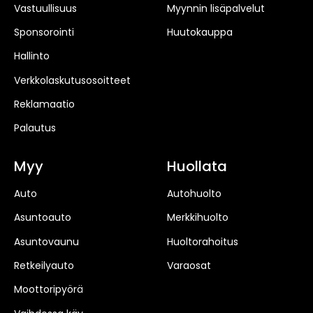
Vastuullisuus
Myynnin lisäpalvelut
Sponsorointi
Huutokauppa
Hallinto
Verkkolaskutusosoitteet
Reklamaatio
Palautus
Myy
Huollata
Auto
Autohuolto
Asuntoauto
Merkkihuolto
Asuntovaunu
Huoltorahoitus
Retkeilyauto
Varaosat
Moottoripyörä