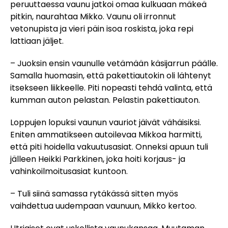
peruuttaessa vaunu jatkoi omaa kulkuaan mäkeä
pitkin, naurahtaa Mikko. Vaunu oli irronnut
vetonupista ja vieri päin isoa roskista, joka repi
lattiaan jäljet.
– Juoksin ensin vaunulle vetämään käsijarrun päälle.
Samalla huomasin, että pakettiautokin oli lähtenyt
itsekseen liikkeelle. Piti nopeasti tehdä valinta, että
kumman auton pelastan. Pelastin pakettiauton.
Loppujen lopuksi vaunun vauriot jäivät vähäisiksi.
Eniten ammatikseen autoilevaa Mikkoa harmitti,
että piti hoidella vakuutusasiat. Onneksi apuun tuli
jälleen Heikki Parkkinen, joka hoiti korjaus- ja
vahinkoilmoitusasiat kuntoon.
– Tuli siinä samassa rytäkässä sitten myös
vaihdettua uudempaan vaunuun, Mikko kertoo.