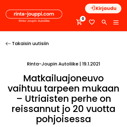
Hyppää
Kirjaudu
sisältöön
0
Takaisin uutisiin
Rinta-Joupin Autoliike |
19.1.2021
Matkailuajoneuvo
vaihtuu tarpeen mukaan
– Utriaisten perhe on
reissannut jo 20 vuotta
pohjoisessa