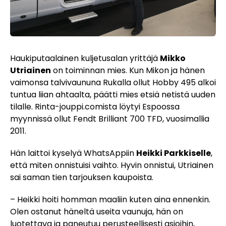
Haukiputaalainen kuljetusalan yrittäjä
Mikko
Utriainen
on toiminnan mies. Kun Mikon ja hänen
vaimonsa talvivaununa Rukalla ollut Hobby 495 alkoi
tuntua liian ahtaalta, päätti mies etsiä netistä uuden
tilalle. Rinta-jouppi.comista löytyi Espoossa
myynnissä ollut Fendt Brilliant 700 TFD, vuosimallia
2011.
Hän laittoi kyselyä WhatsAppiin
Heikki Parkkiselle
,
että miten onnistuisi vaihto. Hyvin onnistui, Utriainen
sai saman tien tarjouksen kaupoista.
– Heikki hoiti homman maaliin kuten aina ennenkin.
Olen ostanut häneltä useita vaunuja, hän on
luotettava ja paneutuu perusteellisesti asioihin,