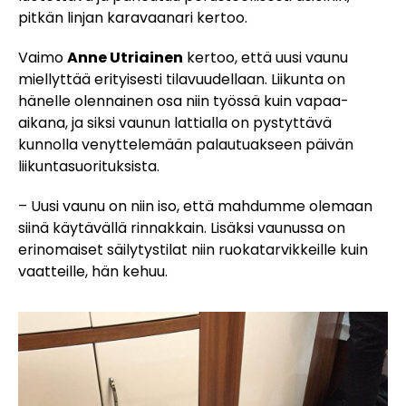
pitkän linjan karavaanari kertoo.
Vaimo
Anne Utriainen
kertoo, että uusi vaunu
miellyttää erityisesti tilavuudellaan. Liikunta on
hänelle olennainen osa niin työssä kuin vapaa-
aikana, ja siksi vaunun lattialla on pystyttävä
kunnolla venyttelemään palautuakseen päivän
liikuntasuorituksista.
– Uusi vaunu on niin iso, että mahdumme olemaan
siinä käytävällä rinnakkain. Lisäksi vaunussa on
erinomaiset säilytystilat niin ruokatarvikkeille kuin
vaatteille, hän kehuu.