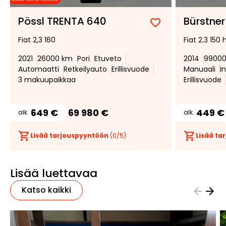
Pössl TRENTA 640
Bürstner
Lisää
Poista
Fiat 2,3 160
Fiat 2.3 150 
suosikiksi
suosikeista
2021
26000 km
Pori
Etuveto
2014
9900
Automaatti
Retkeilyauto
Erillisvuode
Manuaali
I
3 makuupaikkaa
Erillisvuode
649 €
69 980 €
449 €
alk.
alk.
Lisää tarjouspyyntöön
(
0
/5)
Lisää t
Lisää luettavaa
Katso kaikki