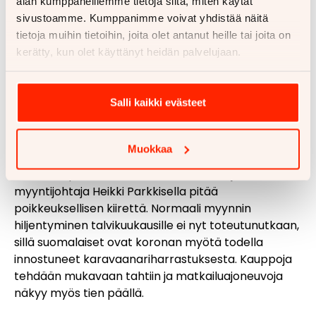
alan kumppaneillemme tietoja siitä, miten käytät
sivustoamme. Kumppanimme voivat yhdistää näitä
tietoja muihin tietoihin, joita olet antanut heille tai joita on
kerätty, kun olet käyttänyt heidän palvelujaan.
Salli kaikki evästeet
Caravan-elämä ei ole vain kesän
harrastus
Muokkaa
Rinta-Joupin Autoliikkeen matkailuautojen
myyntijohtaja Heikki Parkkisella pitää
poikkeuksellisen kiirettä. Normaali myynnin
hiljentyminen talvikuukausille ei nyt toteutunutkaan,
sillä suomalaiset ovat koronan myötä todella
innostuneet karavaanariharrastuksesta. Kauppoja
tehdään mukavaan tahtiin ja matkailuajoneuvoja
näkyy myös tien päällä.