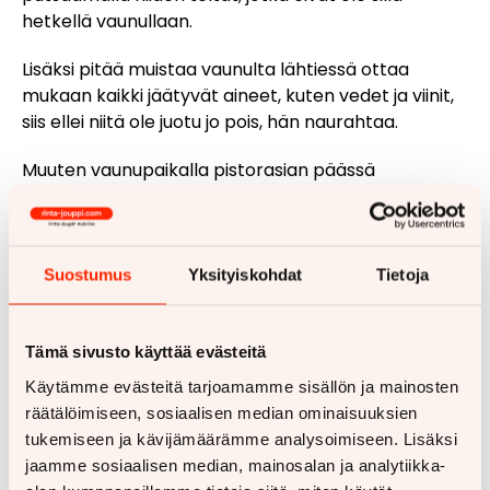
hetkellä vaunullaan.
Lisäksi pitää muistaa vaunulta lähtiessä ottaa
mukaan kaikki jäätyvät aineet, kuten vedet ja viinit,
siis ellei niitä ole juotu jo pois, hän naurahtaa.
Muuten vaunupaikalla pistorasian päässä
olosuhteet ovat mitä mainioimmat. Ruka Caravan -
matkailualueella on tilava huoltorakennus ja
hiihtoladutkin lähtevät melkein ovelta.
Suostumus
Yksityiskohdat
Tietoja
Tämä sivusto käyttää evästeitä
Käytämme evästeitä tarjoamamme sisällön ja mainosten
räätälöimiseen, sosiaalisen median ominaisuuksien
tukemiseen ja kävijämäärämme analysoimiseen. Lisäksi
jaamme sosiaalisen median, mainosalan ja analytiikka-