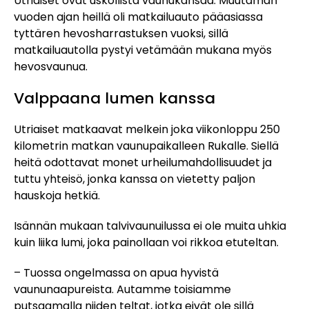
Utriaiset ovat uskollista vaunukansaa. Muutaman
vuoden ajan heillä oli matkailuauto pääasiassa
tyttären hevosharrastuksen vuoksi, sillä
matkailuautolla pystyi vetämään mukana myös
hevosvaunua.
Valppaana lumen kanssa
Utriaiset matkaavat melkein joka viikonloppu 250
kilometrin matkan vaunupaikalleen Rukalle. Siellä
heitä odottavat monet urheilumahdollisuudet ja
tuttu yhteisö, jonka kanssa on vietetty paljon
hauskoja hetkiä.
Isännän mukaan talvivaunuilussa ei ole muita uhkia
kuin liika lumi, joka painollaan voi rikkoa etuteltan.
– Tuossa ongelmassa on apua hyvistä
vaununaapureista. Autamme toisiamme
putsaamalla niiden teltat, jotka eivät ole sillä