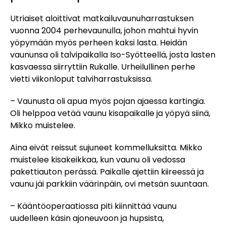
Utriaiset aloittivat matkailuvaunuharrastuksen
vuonna 2004 perhevaunulla, johon mahtui hyvin
yöpymään myös perheen kaksi lasta. Heidän
vaununsa oli talvipaikalla Iso-Syötteellä, josta lasten
kasvaessa siirryttiin Rukalle. Urheilullinen perhe
vietti viikonloput talviharrastuksissa.
– Vaunusta oli apua myös pojan ajaessa kartingia.
Oli helppoa vetää vaunu kisapaikalle ja yöpyä siinä,
Mikko muistelee.
Aina eivät reissut sujuneet kommelluksitta. Mikko
muistelee kisakeikkaa, kun vaunu oli vedossa
pakettiauton perässä. Paikalle ajettiin kiireessä ja
vaunu jäi parkkiin väärinpäin, ovi metsän suuntaan.
– Kääntöoperaatiossa piti kiinnittää vaunu
uudelleen käsin ajoneuvoon ja hupsista,