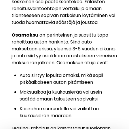
keskeinen osa päätöksentekoa. Erilaisten
rahoitusvaihtoehtojen vertailu ja omaan
tilanteeseen sopivan ratkaisun löytäminen voi
tuoda huomattavia säästöjä ja joustoa.
Osamaksu
on perinteinen ja suosittu tapa
rahoittaa auton hankinta. Siinä auto
maksetaan erissä, yleensä 3-6 vuoden aikana,
ja auto siirtyy asiakkaan omistukseen viimeisen
maksuerän jälkeen. Osamaksun etuja ovat:
Auto siirtyy lopulta omaksi, mikä sopii
pitkäaikaiseen auton pitämiseen
Maksuaikaa ja kuukausierää voi usein
säätää omaan talouteen sopivaksi
Käsirahan suuruudella voi vaikuttaa
kuukausierän määrään
Leasing-rahoitus on kasvattanut suosiotaan