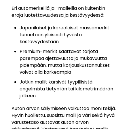
Eri automerkeillä ja -malleilla on kuitenkin
eroja luotettavuudessa ja kestävyydessä:
Japanilaiset ja korealaiset massamerkit
tunnetaan yleisesti hyvästä
kestävyydestään
Premium-merkit saattavat tarjota
parempaa ajettavuutta ja mukavuutta
pidempään, mutta korjauskustannukset
voivat olla korkeampia
Jotkin mallit kärsivät tyypillisistä
ongelmista tietyn iän tai kilometrimäärän
jälkeen
Auton arvon säilymiseen vaikuttaa moni tekijä.
Hyvin huollettu, suosittu malli ja väri sekä hyvä
varustetaso auttavat auton arvon