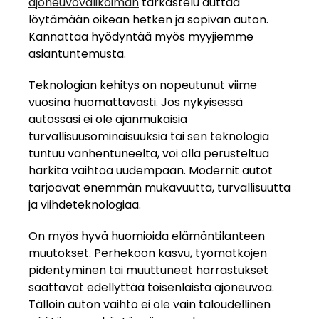
ajoneuvovalikoiman
tarkastelu auttaa
löytämään oikean hetken ja sopivan auton.
Kannattaa hyödyntää myös myyjiemme
asiantuntemusta.
Teknologian kehitys on nopeutunut viime
vuosina huomattavasti. Jos nykyisessä
autossasi ei ole ajanmukaisia
turvallisuusominaisuuksia tai sen teknologia
tuntuu vanhentuneelta, voi olla perusteltua
harkita vaihtoa uudempaan. Modernit autot
tarjoavat enemmän mukavuutta, turvallisuutta
ja viihdeteknologiaa.
On myös hyvä huomioida elämäntilanteen
muutokset. Perhekoon kasvu, työmatkojen
pidentyminen tai muuttuneet harrastukset
saattavat edellyttää toisenlaista ajoneuvoa.
Tällöin auton vaihto ei ole vain taloudellinen