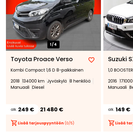
1/
4
Toyota Proace Verso
Suzuki 
Lisää
Poista
Kombi Compact 1,6 D 8-paikkainen
1,0 BOOSTE
suosikiksi
suosikeista
2018
134000 km
Jyväskylä
8 henkilöä
2016
17100
Manuaali
Diesel
Manuaali
B
249 €
21 480 €
149 €
alk.
alk.
Lisää tarjouspyyntöön
(
0
/5)
Lisää t