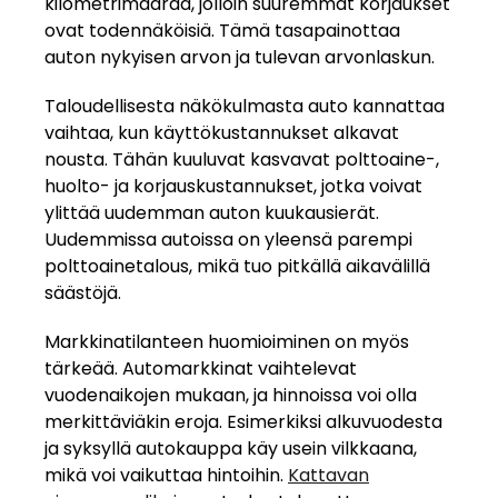
kilometrimäärää, jolloin suuremmat korjaukset
ovat todennäköisiä. Tämä tasapainottaa
auton nykyisen arvon ja tulevan arvonlaskun.
Taloudellisesta näkökulmasta auto kannattaa
vaihtaa, kun käyttökustannukset alkavat
nousta. Tähän kuuluvat kasvavat polttoaine-,
huolto- ja korjauskustannukset, jotka voivat
ylittää uudemman auton kuukausierät.
Uudemmissa autoissa on yleensä parempi
polttoainetalous, mikä tuo pitkällä aikavälillä
säästöjä.
Markkinatilanteen huomioiminen on myös
tärkeää. Automarkkinat vaihtelevat
vuodenaikojen mukaan, ja hinnoissa voi olla
merkittäviäkin eroja. Esimerkiksi alkuvuodesta
ja syksyllä autokauppa käy usein vilkkaana,
mikä voi vaikuttaa hintoihin.
Kattavan