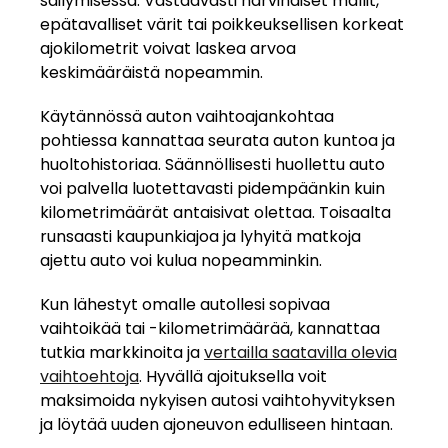
säilymisessä. Vastaavasti harvinaiset mallit,
epätavalliset värit tai poikkeuksellisen korkeat
ajokilometrit voivat laskea arvoa
keskimääräistä nopeammin.
Käytännössä auton vaihtoajankohtaa
pohtiessa kannattaa seurata auton kuntoa ja
huoltohistoriaa. Säännöllisesti huollettu auto
voi palvella luotettavasti pidempäänkin kuin
kilometrimäärät antaisivat olettaa. Toisaalta
runsaasti kaupunkiajoa ja lyhyitä matkoja
ajettu auto voi kulua nopeamminkin.
Kun lähestyt omalle autollesi sopivaa
vaihtoikää tai -kilometrimäärää, kannattaa
tutkia markkinoita ja
vertailla saatavilla olevia
vaihtoehtoja
. Hyvällä ajoituksella voit
maksimoida nykyisen autosi vaihtohyvityksen
ja löytää uuden ajoneuvon edulliseen hintaan.