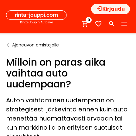
Hyppää
Kirjaudu
sisältöön
0
Ajoneuvon omistajalle
Etusivu
Autoilijan
Milloin on
tietopankki
paras aika
Milloin on paras aika
vaihtaa auto
uudempaan?
vaihtaa auto
uudempaan?
Auton vaihtaminen uudempaan on
strategisesti järkevintä ennen kuin auto
menettää huomattavasti arvoaan tai
kun markkinoilla on erityisen suotuisat