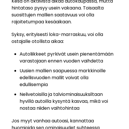
Kesä on aktiivista aikaa autokaupassa, mutta
hintataso pysyy usein vakaana. Toisaalta
suosittujen mallien saatavuus voi olla
rajoitetumpaa kesäaikaan.
Syksy, erityisesti loka-marraskuu, voi olla
ostajalle otollista aikaa:
Autoliikkeet pyrkivät usein pienentämään
varastojaan ennen vuoden vaihdetta
Uusien mallien saapuessa markkinoille
edellisvuoden mallit voivat olla
edullisempia
Nelivetoisilla ja talviominaisuuksiltaan
hyvillä autoilla kysyntä kasvaa, mikä voi
nostaa niiden vaihtohintaa
Jos myyt vanhaa autoasi, kannattaa
huomioida sen ominaisuudet suhteessa