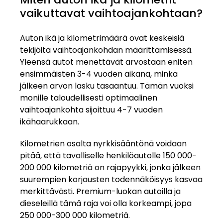
vaikuttavat vaihtoajankohtaan?
Auton ikä ja kilometrimäärä ovat keskeisiä
tekijöitä vaihtoajankohdan määrittämisessä.
Yleensä autot menettävät arvostaan eniten
ensimmäisten 3-4 vuoden aikana, minkä
jälkeen arvon lasku tasaantuu. Tämän vuoksi
monille taloudellisesti optimaalinen
vaihtoajankohta sijoittuu 4-7 vuoden
ikähaarukkaan.
Kilometrien osalta nyrkkisääntönä voidaan
pitää, että tavalliselle henkilöautolle 150 000-
200 000 kilometriä on rajapyykki, jonka jälkeen
suurempien korjausten todennäköisyys kasvaa
merkittävästi. Premium-luokan autoilla ja
dieseleillä tämä raja voi olla korkeampi, jopa
250 000-300 000 kilometriä.