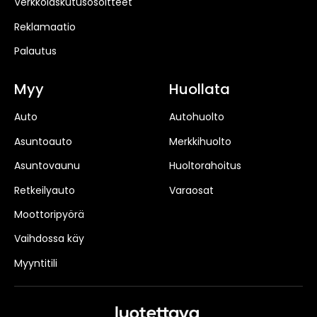
Verkkolaskutusosoitteet
Reklamaatio
Palautus
Myy
Huollata
Auto
Autohuolto
Asuntoauto
Merkkihuolto
Asuntovaunu
Huoltorahoitus
Retkeilyauto
Varaosat
Moottoripyörä
Vaihdossa käy
Myyntitili