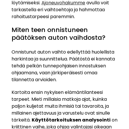
löytämiseksi.
Ajoneuvohakumme
avulla voit
tarkastella eri vaihtoehtoja ja hahmottaa
rahoitustarpeesi paremmin.
Miten teen onnistuneen
päätöksen auton vaihdosta?
Onnistunut auton vaihto edellyttää huolellista
harkintaa ja suunnittelua. Päätöstä ei kannata
tehdä pelkän tunnepohjaisen innostuksen
ohjaamana, vaan järkiperäisesti omaa
tilannetta arvioiden.
Kartoita ensin nykyisen elämäntilanteesi
tarpeet. Mieti millaisia matkoja ajat, kuinka
paljon kuljetat muita ihmisiä tai tavaroita, ja
millainen ajettavuus ja varustelu ovat sinulle
tärkeitä.
Käyttötarkoituksen analysointi
on
kriittinen vaihe, joka ohjaa valintojasi oikeaan