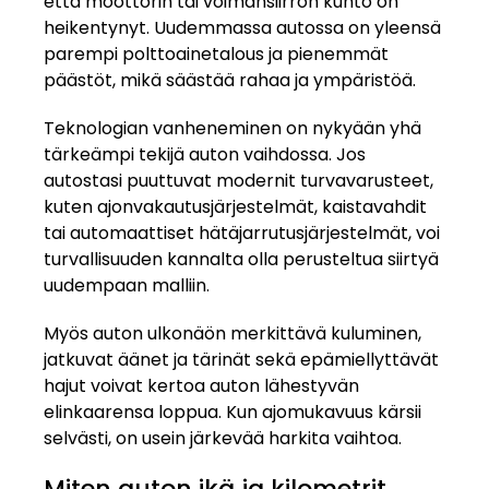
että moottorin tai voimansiirron kunto on
heikentynyt. Uudemmassa autossa on yleensä
parempi polttoainetalous ja pienemmät
päästöt, mikä säästää rahaa ja ympäristöä.
Teknologian vanheneminen on nykyään yhä
tärkeämpi tekijä auton vaihdossa. Jos
autostasi puuttuvat modernit turvavarusteet,
kuten ajonvakautusjärjestelmät, kaistavahdit
tai automaattiset hätäjarrutusjärjestelmät, voi
turvallisuuden kannalta olla perusteltua siirtyä
uudempaan malliin.
Myös auton ulkonäön merkittävä kuluminen,
jatkuvat äänet ja tärinät sekä epämiellyttävät
hajut voivat kertoa auton lähestyvän
elinkaarensa loppua. Kun ajomukavuus kärsii
selvästi, on usein järkevää harkita vaihtoa.
Miten auton ikä ja kilometrit