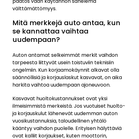
päätös vaan käytännön sanelema
välttämättömyys.
Mitä merkkejä auto antaa, kun
se kannattaa vaihtaa
uudempaan?
Auton antamat selkeimmät merkit vaihdon
tarpeesta liittyvät usein toistuviin teknisiin
ongelmiin. Kun korjaamokäynnit alkavat olla
säännöllisiä ja korjauslaskut kasvavat, on aika
harkita vaihtoa uudempaan ajoneuvoon.
Kasvavat huoltokustannukset ovat yksi
ilmeisimmistä merkeistä. Jos vuotuiset huolto-
ja korjauskulut lähenevät uudemman auton
vuosikustannuksia, taloudellinen yhtälö
kääntyy vaihdon puolelle. Erityisen hälyttäviä
ovat kalliit korjaukset, kuten moottorin,