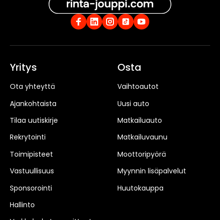
Yritys
Osta
Ota yhteyttä
Vaihtoautot
Ajankohtaista
Uusi auto
Tilaa uutiskirje
Matkailuauto
Rekrytointi
Matkailuvaunu
Toimipisteet
Moottoripyörä
Vastuullisuus
Myynnin lisäpalvelut
Sponsorointi
Huutokauppa
Hallinto