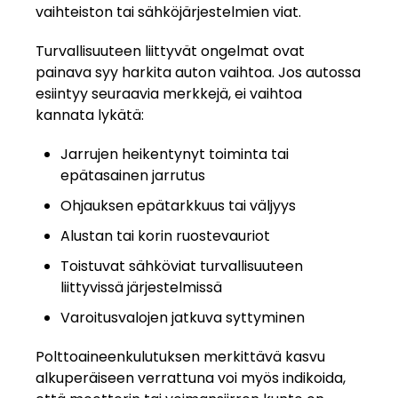
vaihteiston tai sähköjärjestelmien viat.
Turvallisuuteen liittyvät ongelmat ovat
painava syy harkita auton vaihtoa. Jos autossa
esiintyy seuraavia merkkejä, ei vaihtoa
kannata lykätä:
Jarrujen heikentynyt toiminta tai
epätasainen jarrutus
Ohjauksen epätarkkuus tai väljyys
Alustan tai korin ruostevauriot
Toistuvat sähköviat turvallisuuteen
liittyvissä järjestelmissä
Varoitusvalojen jatkuva syttyminen
Polttoaineenkulutuksen merkittävä kasvu
alkuperäiseen verrattuna voi myös indikoida,