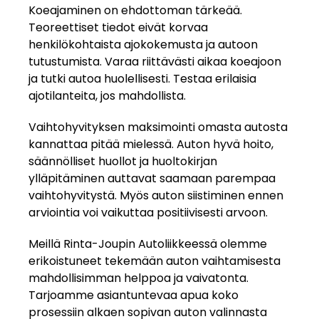
Koeajaminen on ehdottoman tärkeää.
Teoreettiset tiedot eivät korvaa
henkilökohtaista ajokokemusta ja autoon
tutustumista. Varaa riittävästi aikaa koeajoon
ja tutki autoa huolellisesti. Testaa erilaisia
ajotilanteita, jos mahdollista.
Vaihtohyvityksen maksimointi omasta autosta
kannattaa pitää mielessä. Auton hyvä hoito,
säännölliset huollot ja huoltokirjan
ylläpitäminen auttavat saamaan parempaa
vaihtohyvitystä. Myös auton siistiminen ennen
arviointia voi vaikuttaa positiivisesti arvoon.
Meillä Rinta-Joupin Autoliikkeessä olemme
erikoistuneet tekemään auton vaihtamisesta
mahdollisimman helppoa ja vaivatonta.
Tarjoamme asiantuntevaa apua koko
prosessiin alkaen sopivan auton valinnasta