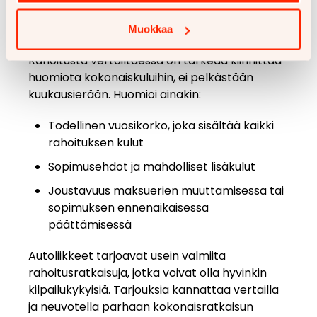
käsirahana tai pienentää rahoitustarvetta
huomattavasti.
Muokkaa
Rahoitusta vertailtaessa on tärkeää kiinnittää
huomiota kokonaiskuluihin, ei pelkästään
kuukausierään. Huomioi ainakin:
Todellinen vuosikorko, joka sisältää kaikki
rahoituksen kulut
Sopimusehdot ja mahdolliset lisäkulut
Joustavuus maksuerien muuttamisessa tai
sopimuksen ennenaikaisessa
päättämisessä
Autoliikkeet tarjoavat usein valmiita
rahoitusratkaisuja, jotka voivat olla hyvinkin
kilpailukykyisiä. Tarjouksia kannattaa vertailla
ja neuvotella parhaan kokonaisratkaisun