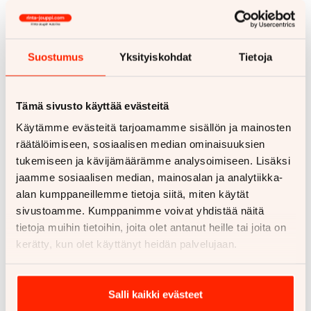
viime vuosina. Siinä asiakas maksaa auton
käytöstä kuukausimaksua, mutta ei omista
autoa. Leasingin sopimuskaudet ovat
Suostumus
Yksityiskohdat
Tietoja
tyypillisesti 2-4 vuotta, ja sopimuksen
päättyessä auto palautetaan. Leasing voi olla
järkevä vaihtoehto, kun:
Tämä sivusto käyttää evästeitä
Haluat vaihtaa autoa säännöllisesti uuteen
Käytämme evästeitä tarjoamamme sisällön ja mainosten
räätälöimiseen, sosiaalisen median ominaisuuksien
Arvostat kiinteitä kuukausikustannuksia ja
tukemiseen ja kävijämäärämme analysoimiseen. Lisäksi
budjetoinnin helppoutta
jaamme sosiaalisen median, mainosalan ja analytiikka-
Et halua sitoa pääomaa autoon tai
alan kumppaneillemme tietoja siitä, miten käytät
huolehtia jälleenmyyntiarvosta
sivustoamme. Kumppanimme voivat yhdistää näitä
tietoja muihin tietoihin, joita olet antanut heille tai joita on
Vaihtoauton hyödyntäminen on tärkeä osa
kerätty, kun olet käyttänyt heidän palvelujaan.
rahoituskokonaisuutta. Nykyisen auton
hyvityshinta vaikuttaa merkittävästi uuden
auton rahoitustarpeeseen. Hyväkuntoinen ja
Salli kaikki evästeet
haluttu vaihtoauto voi toimia merkittävänä