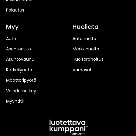
Palautus
Myy
Huollata
Auto
Autohuolto
Asuntoauto
Merkkihuolto
Asuntovaunu
Huoltorahoitus
Retkeilyauto
Varaosat
Moottoripyörä
Vaihdossa käy
Myyntitili