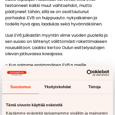
testanneet kaikki muut vaihtoehdot, mutta
päätyneet tähän, sillä se on osoittautunut
parhaaksi. EV6 on huippuauto: nykyaikainen ja
todella hyvä ajaa, laadukas sekä hyvännäköinen.
Uusi EV6 julkaistiin myyntiin viime vuoden puolella ja
sen suosio on lähtenyt välittömästi rakettimaiseen
nousukiitoon. Laakko kertoo Oulun esittelyautojen
olevan jatkuvassa koeajossa.
– Kun saimme ensimmäisen EV6:n meille
takavetomallina, oli se jatkuvasti koeajossa. Välillä
asiakkaat jopa odottivat pihalla auton
vapautumista. Hetken päästä, kun saimme
Suostumus
Yksityiskohdat
Tietoja
koeajoon myös nelivetomallin, buustasi se suosiota
entisestään.
Tämä sivusto käyttää evästeitä
Laakko toteaa EV6:n saaneen parhaan mahdollisen
vastaanoton, eikä muista kohdanneensa
Käytämme evästeitä tarjoamamme sisällön ja mainosten