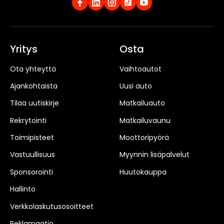
Yritys
Osta
Ota yhteyttä
Vaihtoautot
Ajankohtaista
Uusi auto
Tilaa uutiskirje
Matkailuauto
Rekrytointi
Matkailuvaunu
Toimipisteet
Moottoripyörä
Vastuullisuus
Myynnin lisäpalvelut
Sponsorointi
Huutokauppa
Hallinto
Verkkolaskutusosoitteet
Reklamaatio