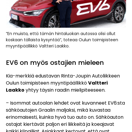
”En muista, että tämän hintaluokan autossa olisi ollut
koskaan tällaista kysyntää”, toteaa Oulun toimipisteen
myyntipäällikkö Valtteri Laakko.
EV6 on myös ostajien mieleen
Kia-merkkiä edustavan Rinta-Joupin Autoliikkeen
Oulun toimipisteen myyntipäällikkö
Valtteri
Laakko
yhtyy täysin raadin mielipiteeseen.
– Isommat autoalan lehdet ovat kuvanneet EV6:sta
sähköautojen Graalin maljaksi, mikä kuvastaa
erinomaisesti, kuinka hyvä tuo auto on. Sähköauton
ostajat kiertävät paljon eri liikkeitä ja koeajavat
kaikki kilpailijat. Asiakkaat kertovat, että ovat