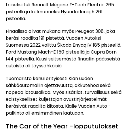
toiseksi tuli Renault Mégane E-Tech Electric 265
pisteellä ja kolmanneksi Hyundai Ioniq 5 261
pisteellä.
Finaalissa olivat mukana myös Peugeot 308, joka
keräsi raadilta 191 pistettä, Vuoden Autoksi
Suomessa 2022 valittu Škoda Enyaq iV 185 pisteellä,
Ford Mustang Mach-E 150 pisteellä ja Cupra Born
144 pisteellä. Kuusi seitsemästä finaaliin päässeistä
autoista oli täyssähköisiä.
Tuomaristo kehui erityisesti Kian uuden
sähköautomallin ajettavuutta, akkutehoa sekä
nopeaa latausaikaa. Myös sisätilat, turvallisuus sekä
edistykselliset kuljettajan avustinjärjestelmät
keräsivät raadilta kiitosta. Kialle Vuoden Auto -
palkinto oli ensimmäinen laatuaan.
The Car of the Year -lopputulokset