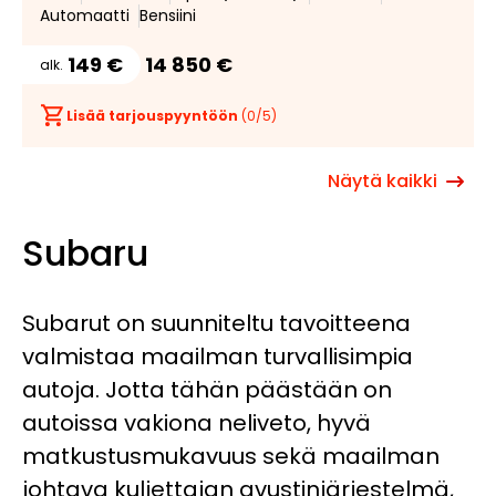
Automaatti
Bensiini
149 €
14 850 €
alk.
Lisää tarjouspyyntöön
(
0
/5)
Näytä kaikki
Subaru
Subarut on suunniteltu tavoitteena
valmistaa maailman turvallisimpia
autoja. Jotta tähän päästään on
autoissa vakiona neliveto, hyvä
matkustusmukavuus sekä maailman
johtava kuljettajan avustinjärjestelmä,