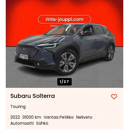
tarjous:
huutokaupat.com
1/
27
Subaru Solterra
Lisää
Poist
Touring
suosik
suosi
2022
31000 km
Vantaa Petikko
Neliveto
Automaatti
Sähkö