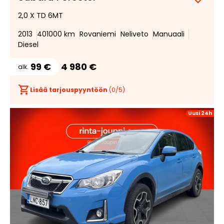
Lisää
Poist
2,0 X TD 6MT
suosik
suosi
2013
401000 km
Rovaniemi
Neliveto
Manuaali
Diesel
99 €
4 980 €
alk.
Lisää tarjouspyyntöön
(
0
/5)
Uusi 24h