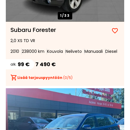
1/
33
Subaru Forester
Lisää
Poist
2,0 XS TD VR
suosik
suosi
2010
238000 km
Kouvola
Neliveto
Manuaali
Diesel
99 €
7 490 €
alk.
Lisää tarjouspyyntöön
(
0
/5)