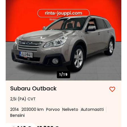
1/
19
Subaru Outback
Lisää
Poist
2,5i (PA) CVT
suosik
suosi
2014
203000 km
Porvoo
Neliveto
Automaatti
Bensiini