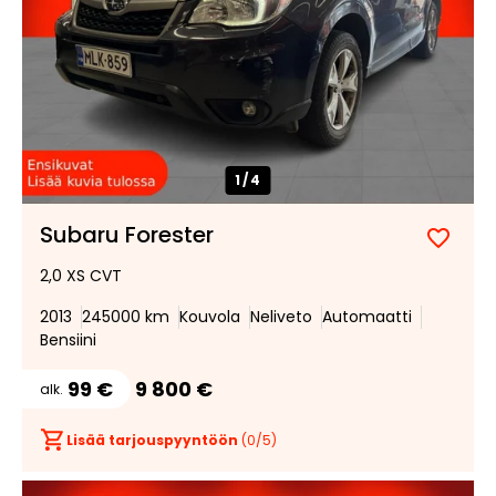
1/
4
Subaru Forester
Lisää
Poist
2,0 XS CVT
suosik
suosi
2013
245000 km
Kouvola
Neliveto
Automaatti
Bensiini
99 €
9 800 €
alk.
Lisää tarjouspyyntöön
(
0
/5)