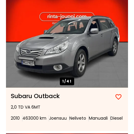
1/
41
Subaru Outback
Lisää
Poist
2,0 TD VA 6MT
suosik
suosi
2010
463000 km
Joensuu
Neliveto
Manuaali
Diesel
Tee