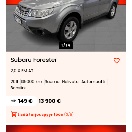
1/
14
Subaru Forester
Lisää
Poist
2,0 X EM AT
suosik
suosi
2011
135000 km
Rauma
Neliveto
Automaatti
Bensiini
149 €
13 900 €
alk.
Lisää tarjouspyyntöön
(
0
/5)