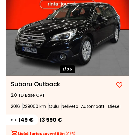
1/
35
Subaru Outback
Lisää
Poist
2,0 TD Base CVT
suosik
suosi
2016
229000 km
Oulu
Neliveto
Automaatti
Diesel
149 €
13 990 €
alk.
Lisää tarjouspyyntöön
(
0
/5)