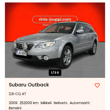
tarjous:
huutokaupat.com
1/
30
Subaru Outback
Lisää
Poist
2,5i CQ AT
suosik
suosi
2009
252000 km
Mikkeli
Neliveto
Automaatti
Bensiini