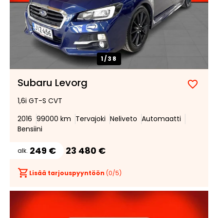
1/
38
Subaru Levorg
Lisää
Poist
1,6i GT-S CVT
suosik
suosi
2016
99000 km
Tervajoki
Neliveto
Automaatti
Bensiini
249 €
23 480 €
alk.
Lisää tarjouspyyntöön
(
0
/5)