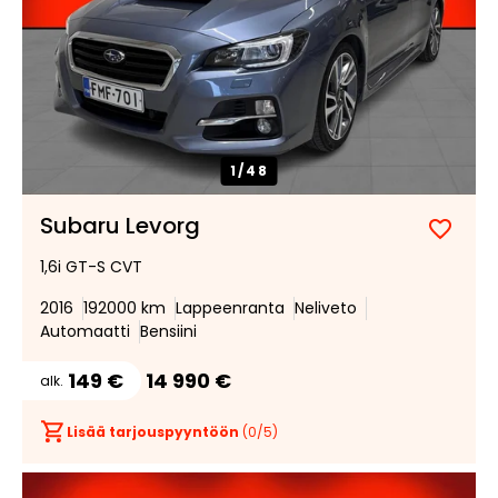
1/
48
Subaru Levorg
Lisää
Poist
1,6i GT-S CVT
suosik
suosi
2016
192000 km
Lappeenranta
Neliveto
Automaatti
Bensiini
149 €
14 990 €
alk.
Lisää tarjouspyyntöön
(
0
/5)