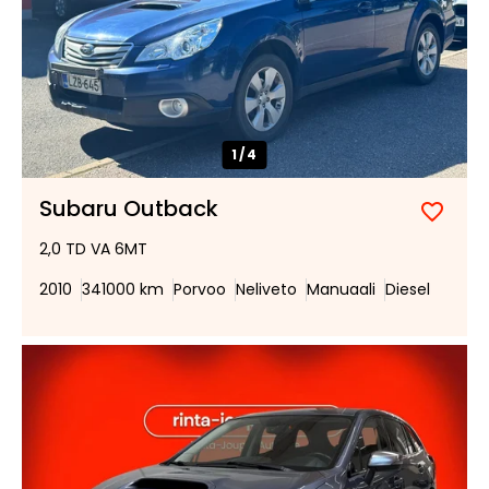
1/
4
Subaru Outback
Lisää
Poist
2,0 TD VA 6MT
suosik
suosi
2010
341000 km
Porvoo
Neliveto
Manuaali
Diesel
Tee
tarjous:
huutokaupat.com