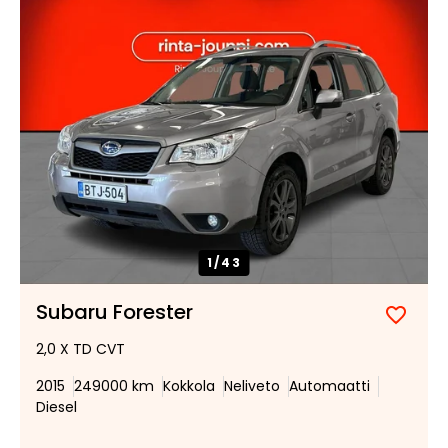
1/
43
Subaru Forester
Lisää
Poist
2,0 X TD CVT
suosik
suosi
2015
249000 km
Kokkola
Neliveto
Automaatti
Diesel
Tee