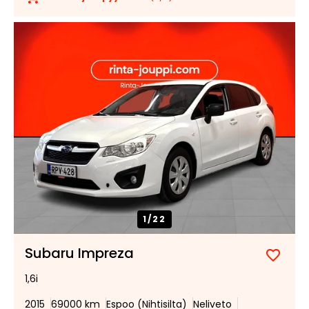
1/
22
Subaru Impreza
Lisää
Poist
1,6i
suosik
suosi
2015
69000 km
Espoo (Nihtisilta)
Neliveto