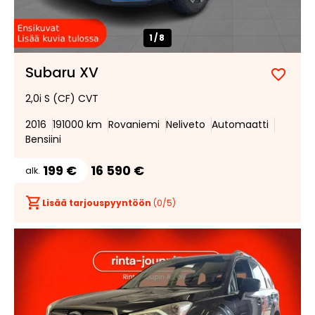
1/
8
Subaru XV
Lisää
Poist
2,0i S (CF) CVT
suosik
suosi
2016
191000 km
Rovaniemi
Neliveto
Automaatti
Bensiini
199 €
16 590 €
alk.
Lisää tarjouspyyntöön
(
0
/5)