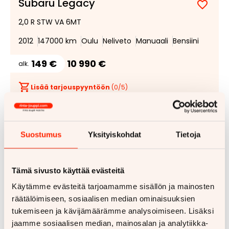
Subaru Legacy
Lisää
Poist
2,0 R STW VA 6MT
suosik
suosi
2012
147000 km
Oulu
Neliveto
Manuaali
Bensiini
149 €
10 990 €
alk.
Lisää tarjouspyyntöön
(
0
/5)
Suostumus
Yksityiskohdat
Tietoja
Tämä sivusto käyttää evästeitä
Käytämme evästeitä tarjoamamme sisällön ja mainosten
räätälöimiseen, sosiaalisen median ominaisuuksien
tukemiseen ja kävijämäärämme analysoimiseen. Lisäksi
jaamme sosiaalisen median, mainosalan ja analytiikka-