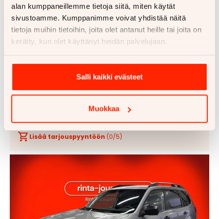
alan kumppaneillemme tietoja siitä, miten käytät
sivustoamme. Kumppanimme voivat yhdistää näitä
1/
35
tietoja muihin tietoihin, joita olet antanut heille tai joita on
kerätty, kun olet käyttänyt heidän palvelujaan.
Subaru Outback
Lisää
Poist
2,0 TD Base CVT
suosik
suosi
Salli kaikki evästeet
2016
211000 km
Kouvola
Neliveto
Automaatti
Diesel
Muokkaa
149 €
13 790 €
alk.
Lisää tarjouspyyntöön
(
0
/5)