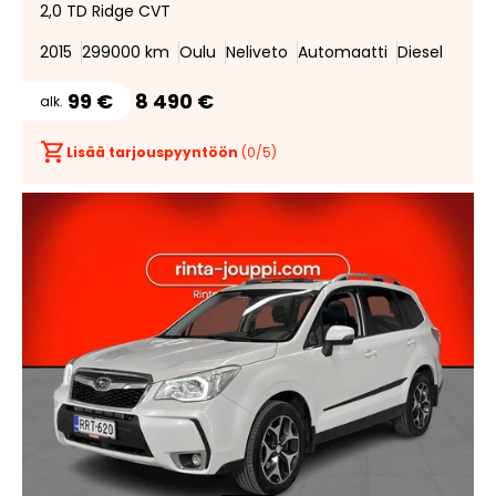
2,0 TD Ridge CVT
suosik
suosi
2015
299000 km
Oulu
Neliveto
Automaatti
Diesel
99 €
8 490 €
alk.
Lisää tarjouspyyntöön
(
0
/5)