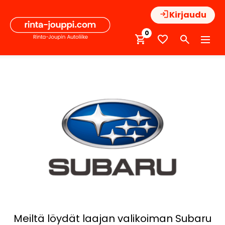
Hyppää
Kirjaudu
sisältöön
0
Meiltä löydät laajan valikoiman Subaru