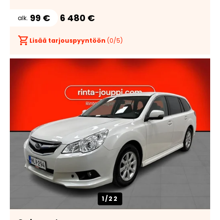
99 €
6 480 €
alk.
Lisää tarjouspyyntöön
(
0
/5)
1/
22