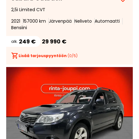
Lisää
Poist
2,5i Limited CVT
suosik
suosi
2021
157000 km
Järvenpää
Neliveto
Automaatti
Bensiini
249 €
29 990 €
alk.
Lisää tarjouspyyntöön
(
0
/5)