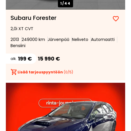
1/
44
Subaru Forester
Lisää
Poist
2,0i XT CVT
suosik
suosi
2013
249000 km
Järvenpää
Neliveto
Automaatti
Bensiini
199 €
15 990 €
alk.
Lisää tarjouspyyntöön
(
0
/5)