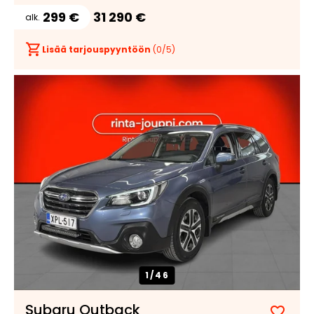
299 €
31 290 €
alk.
Lisää tarjouspyyntöön
(
0
/5)
1/
46
Subaru Outback