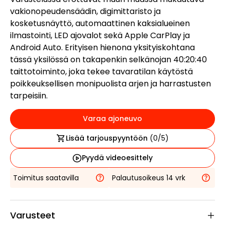
vakionopeudensäädin, digimittaristo ja
kosketusnäyttö, automaattinen kaksialueinen
ilmastointi, LED ajovalot sekä Apple CarPlay ja
Android Auto. Erityisen hienona yksityiskohtana
tässä yksilössä on takapenkin selkänojan 40:20:40
taittotoiminto, joka tekee tavaratilan käytöstä
poikkeuksellisen monipuolista arjen ja harrastusten
tarpeisiin.
Varaa ajoneuvo
Lisää tarjouspyyntöön
(
0
/5)
Pyydä videoesittely
Toimitus saatavilla
Palautusoikeus 14 vrk
Varusteet