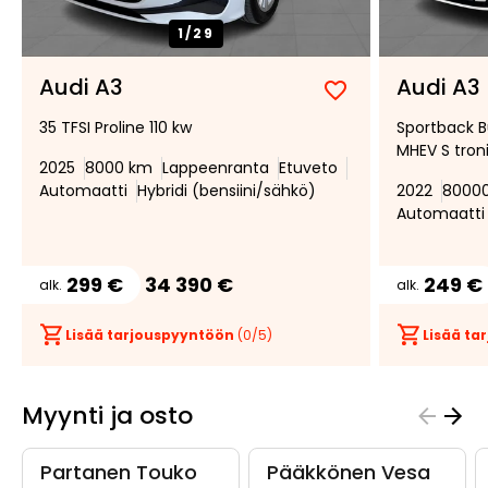
1/
29
Audi A3
Audi A3
Lisää
Poista
35 TFSI Proline 110 kw
Sportback B
suosikiksi
suosikeista
MHEV S tron
2025
8000 km
Lappeenranta
Etuveto
Automaatti
Hybridi (bensiini/sähkö)
2022
8000
Automaatti
299 €
34 390 €
249 €
alk.
alk.
Lisää tarjouspyyntöön
(
0
/5)
Lisää t
Myynti ja osto
Partanen Touko
Pääkkönen Vesa