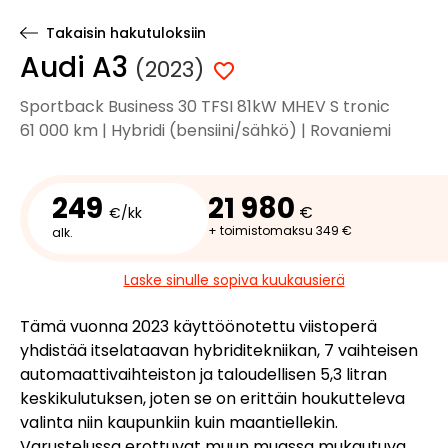
Takaisin hakutuloksiin
Audi A3
(2023)
Sportback Business 30 TFSI 81kW MHEV S tronic
61 000 km | Hybridi (bensiini/sähkö) | Rovaniemi
249
21 980
€
€/kk
+ toimistomaksu 349 €
alk.
Laske sinulle sopiva kuukausierä
Tämä vuonna 2023 käyttöönotettu viistoperä
yhdistää itselataavan hybriditekniikan, 7 vaihteisen
automaattivaihteiston ja taloudellisen 5,3 litran
keskikulutuksen, joten se on erittäin houkutteleva
valinta niin kaupunkiin kuin maantiellekin.
Varustelussa erottuvat muun muassa mukautuva