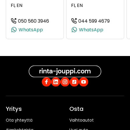
FI, EN
FI, EN
050 560 3946
044 599 4679
(+358505603946, 0505603946, +35
(+358445
WhatsApp
WhatsApp
Yritys
Osta
Ota yhteyttä
Vaihtoautot