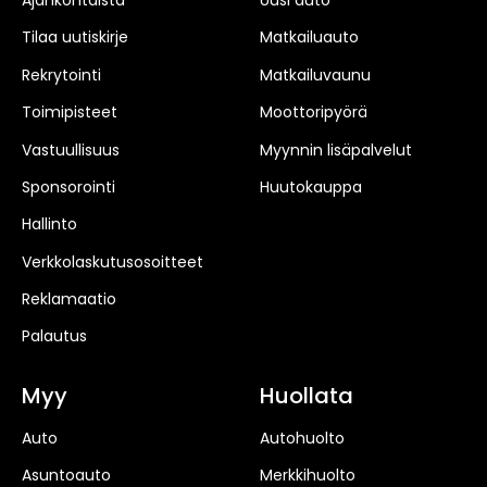
Ajankohtaista
Uusi auto
Tilaa uutiskirje
Matkailuauto
Rekrytointi
Matkailuvaunu
Toimipisteet
Moottoripyörä
Vastuullisuus
Myynnin lisäpalvelut
Sponsorointi
Huutokauppa
Hallinto
Verkkolaskutusosoitteet
Reklamaatio
Palautus
Myy
Huollata
Auto
Autohuolto
Asuntoauto
Merkkihuolto