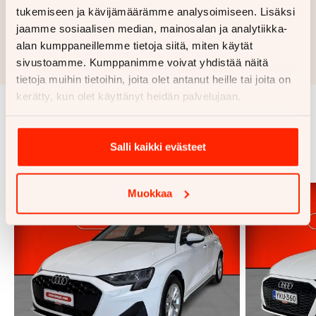
tukemiseen ja kävijämäärämme analysoimiseen. Lisäksi
Hae rahoitustarjous
jaamme sosiaalisen median, mainosalan ja analytiikka-
alan kumppaneillemme tietoja siitä, miten käytät
Rahoituslaskelma on suuntaa antava ja edellyttää hyväksytyn
luottopäätöksen ja kaskovakuutuksen.
sivustoamme. Kumppanimme voivat yhdistää näitä
tietoja muihin tietoihin, joita olet antanut heille tai joita on
kerätty, kun olet käyttänyt heidän palvelujaan.
Samankaltaisia ajoneuvoja
Salli kaikki evästeet
Katso kaikki
Muokkaa