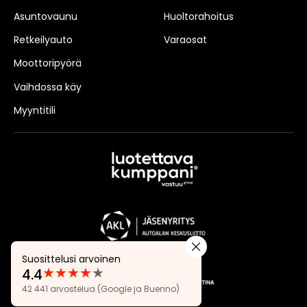
Asuntovaunu
Huoltorahoitus
Retkeilyauto
Varaosat
Moottoripyörä
Vaihdossa käy
Myyntitili
Suosittelusi arvoinen
★
★
★
★
★
4.4
Arvostelut:
42 441 arvostelua
(Google ja Buenno)
4.4