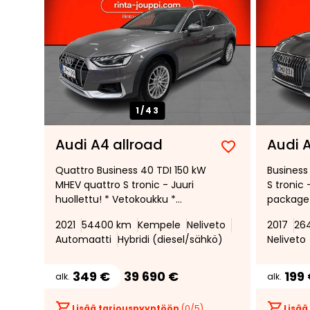
1/
43
Audi A4 allroad
Audi A
Lisää
Poista
Quattro Business 40 TDI 150 kW
Business
suosikiksi
suosikeista
MHEV quattro S tronic - Juuri
S tronic 
huollettu! * Vetokoukku *
package 
Webasto * B&O * Matrix-
Seisont
2021
54400 km
Kempele
Neliveto
2017
26
ajovalot * Urheiluistuimet *
ohjaukse
Automaatti
Hybridi (diesel/sähkö)
Neliveto
Adaptiivinen
Kahdet r
vakionopeudensäädin *
349 €
39 690 €
199
alk.
alk.
Lisää tarjouspyyntöön
(
0
/5)
Lisää