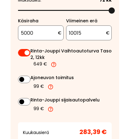
Maksuaika:
72
kk
Käsiraha
Viimeinen erä
€
€
Rinta-Jouppi Vaihtoautoturva Taso
2, 12kk
649 €
Ajoneuvon toimitus
99 €
Rinta-Jouppi sijaisautopalvelu
99 €
283,39 €
Kuukausierä