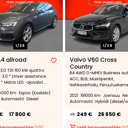
1/
35
1/
29
4 allroad
Volvo V60 Cross
Lisää
Poista
Country
 3,0 TDI 160 kW quattro
suosikiksi
suosikeista
B4 AWD D-MHEV Business aut
- 3.0 * Driver assistance
ACC, BLIS, Muistipenkit,
* Matrix LED -ajovalot *
Nahkaverhoilu, Peruutuskame
alämmitys kauko-
Sensus Audio- ja Navigointi,
4000 km
Espoo (Koskelo)
lla * Monitoiminäyttö *
2021
191000 km
Joensuu
Ne
Keyless, VOC, Suomi auto
Automaatti
Diesel
enkaat ja vanteet *
Automaatti
Hybridi (diesel/
 €
17 800 €
249 €
26 650 €
alk.
 tarjouspyyntöön
(
0
/5)
Lisää tarjouspyyntöön
(
0
/