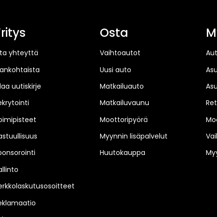
ritys
Osta
M
ta yhteyttä
Vaihtoautot
Au
jankohtaista
Uusi auto
As
laa uutiskirje
Matkailuauto
As
ekrytointi
Matkailuvaunu
Ret
oimipisteet
Moottoripyörä
Moo
astuullisuus
Myynnin lisäpalvelut
Vai
ponsorointi
Huutokauppa
Myy
llinto
erkkolaskutusosoitteet
eklamaatio