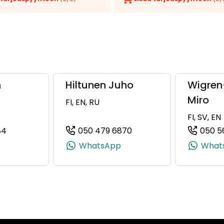
n
Hiltunen Juho
Wigren
Miro
FI, EN, RU
FI, SV, EN
84
050 479 6870
050 5
 +358 50 576 1698)
(+358505623184, 0505623184, +358 50 562 3184)
(+358504796870, 0504
WhatsApp
What