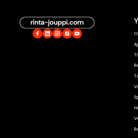
Y
O
A
Ti
R
T
V
S
Ha
V
R