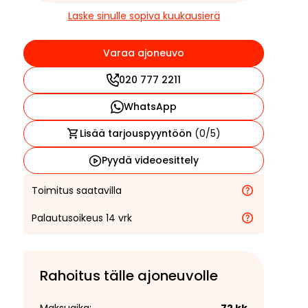
Laske sinulle sopiva kuukausierä
Varaa ajoneuvo
020 777 2211
WhatsApp
Lisää tarjouspyyntöön
(
0
/5)
Pyydä videoesittely
Toimitus saatavilla
Palautusoikeus 14 vrk
Rahoitus tälle ajoneuvolle