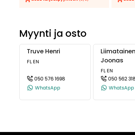
Myynti ja osto
Truve Henri
Liimataine
Joonas
FI, EN
FI, EN
050 576 1698
050 562 31
(+358505761698, 0505761698,
WhatsApp
WhatsApp