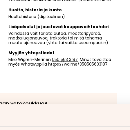
Huolto, historia ja kunto
Huoltohistoria (digitaalinen)
Lisäpalvelut ja joustavat kauppavaihtoehdot
Vaihdossa voit tarjota autoa, moottoripyörää,
matkailuajoneuvoa, traktoria tai mitä tahansa
muuta ajoneuvoa (yhtä tai vaikka useampaakin)
Myyjän yhteystiedot
Miro Wigren-Merinen
050 563 3187
. Minut tavoittaa
myös WhatsAppilla
https://wa.me/358505633187
aan vetokoukkua?
etokoukku asennettuna
ukut alk. 670€