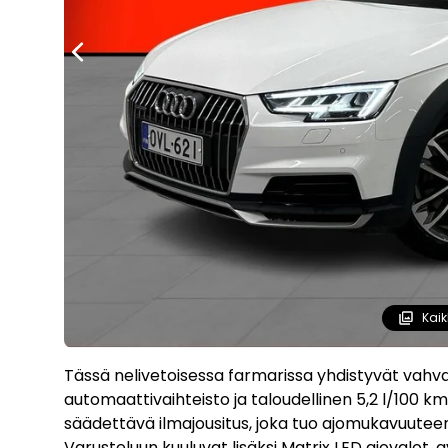
Kaik
Tässä nelivetoisessa farmarissa yhdistyvät vahva
automaattivaihteisto ja taloudellinen 5,2 l/100 km
säädettävä ilmajousitus, joka tuo ajomukavuuteen
Varusteluun kuuluvat lisäksi Matrix LED ajovalot, 