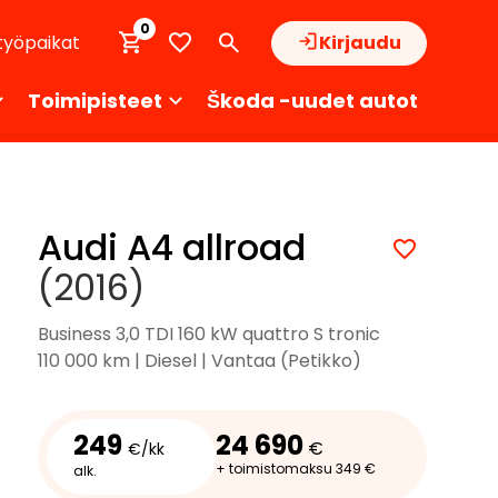
0
työpaikat
Kirjaudu
Toimipisteet
Škoda -uudet autot
Audi A4 allroad
(2016)
Business 3,0 TDI 160 kW quattro S tronic
110 000 km | Diesel | Vantaa (Petikko)
249
24 690
€
€/kk
+ toimistomaksu 349 €
alk.