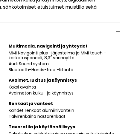
, sähkötoimiset etuistuimet muistilla sekä
Multimedia, navigointi ja yhteydet
MMI Navigointi plus -järjestelmä ja MMI touch -
kosketuspaneeli, 8,3" värinäyttö
Audi Sound system
Bluetooth-Hands-free -liitäntä
Avaimet, lukitus ja käynnistys
Kaksi avainta
Avaimeton kulku- ja käynnistys
Renkaat ja vanteet
Kahdet renkaat alumiinivantein
Talvirenkaina nastarenkaat
Tavaratila ja käytännöllisyys
Takaluukun sähkötoiminen avaus-ja sulkutoiminto