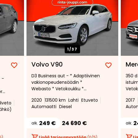
1/
37
Volvo V90
Mer
Lisää
Poista
Lisää
Poista
D3 Business aut - * Adaptiivinen
350 d
suosikiksi
suosikeista
suosikiksi
suosikeist
 -
vakionopeudensäädin *
istui
Webasto * Vetokoukku *
Vetok
ra,
Pysäköintitutkat *
Adapt
2020
131500 km
Lahti
Etuveto
2017
Lämmitettävä ohjauspyörä *
vakio
liveto
Automaatti
Diesel
Auto
VOC *
Multi
sähkö)
kame
249 €
24 690 €
2
alk.
alk.
5)
Lisää tarjouspyyntöön
(
0
/5)
Li