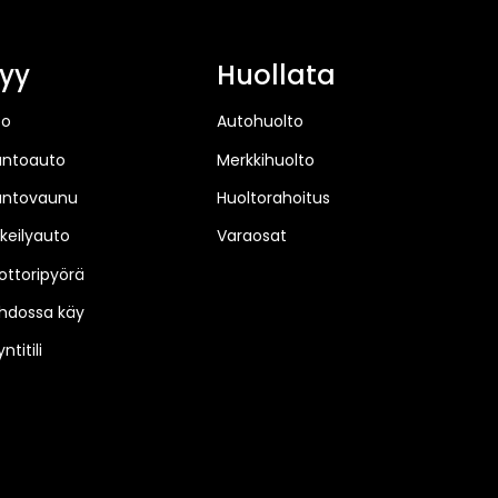
yy
Huollata
to
Autohuolto
untoauto
Merkkihuolto
untovaunu
Huoltorahoitus
keilyauto
Varaosat
ttoripyörä
hdossa käy
ntitili