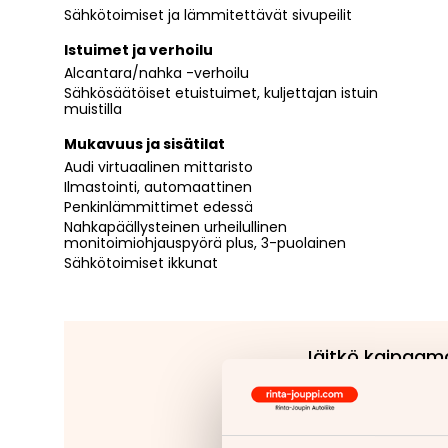
Sähkötoimiset ja lämmitettävät sivupeilit
Istuimet ja verhoilu
Alcantara/nahka -verhoilu
Sähkösäätöiset etuistuimet, kuljettajan istuin
muistilla
Mukavuus ja sisätilat
Audi virtuaalinen mittaristo
Ilmastointi, automaattinen
Penkinlämmittimet edessä
Nahkapäällysteinen urheilullinen
monitoimiohjauspyörä plus, 3-puolainen
Sähkötoimiset ikkunat
Jäitkö kaipaam
Tähänkin autoon v
Kiinteät ko