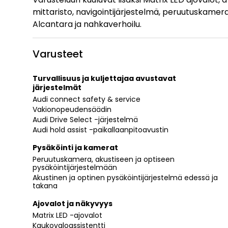
mittaristo, navigointijärjestelmä, peruutuskamera
Alcantara ja nahkaverhoilu.
Varusteet
Turvallisuus ja kuljettajaa avustavat
järjestelmät
Audi connect safety & service
Vakionopeudensäädin
Audi Drive Select -järjestelmä
Audi hold assist -paikallaanpitoavustin
Pysäköinti ja kamerat
Peruutuskamera, akustiseen ja optiseen
pysäköintijärjestelmään
Akustinen ja optinen pysäköintijärjestelmä edessä ja
takana
Ajovalot ja näkyvyys
Matrix LED -ajovalot
Kaukovaloassistentti