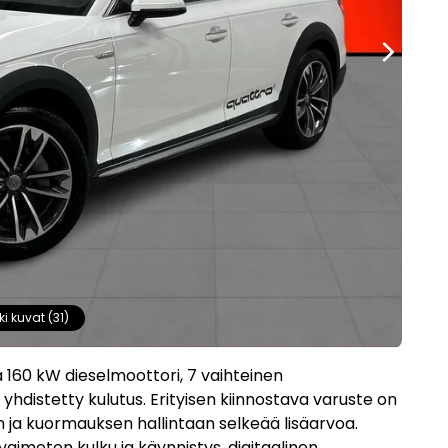
ki kuvat (31)
 160 kW dieselmoottori, 7 vaihteinen
 yhdistetty kulutus. Erityisen kiinnostava varuste on
 ja kuormauksen hallintaan selkeää lisäarvoa.
avaimeton kulku ja käynnistys, digitaalinen