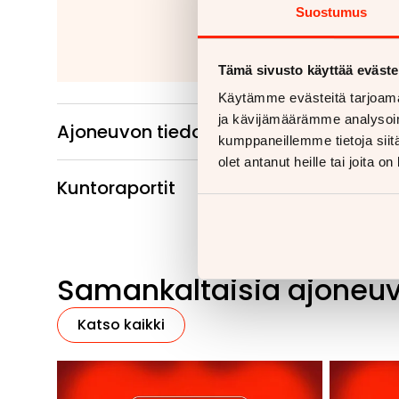
Irrotettavat 
Suostumus
Lue
Tämä sivusto käyttää eväste
Käytämme evästeitä tarjoama
ja kävijämäärämme analysoim
Ajoneuvon tiedot
kumppaneillemme tietoja siitä
olet antanut heille tai joita o
Kuntoraportit
Samankaltaisia ajoneu
Katso kaikki