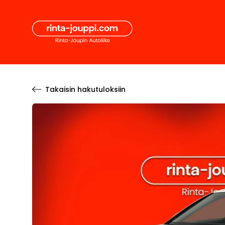
Hyppää
Secon
sisältöön
Pääval
Takaisin hakutuloksiin