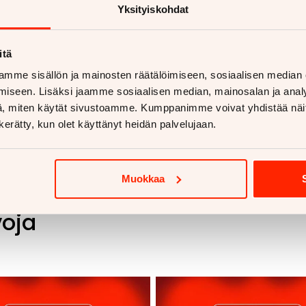
koukut alk. 810€
Yksityiskohdat
 lisää
itä
mme sisällön ja mainosten räätälöimiseen, sosiaalisen median
iseen. Lisäksi jaamme sosiaalisen median, mainosalan ja analy
, miten käytät sivustoamme. Kumppanimme voivat yhdistää näitä t
n kerätty, kun olet käyttänyt heidän palvelujaan.
Muokkaa
voja