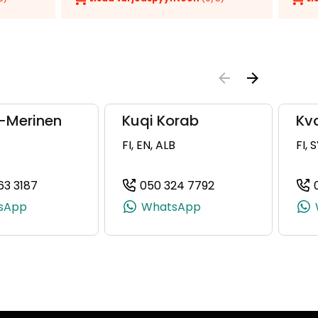
-Merinen
Kuqi Korab
Kv
FI, EN, ALB
FI, 
63 3187
050 324 7792
796870, +358 50 479 6870)
(+358505633187, 0505633187, +358 50 563 3187)
(+358503247792, 
sApp
WhatsApp