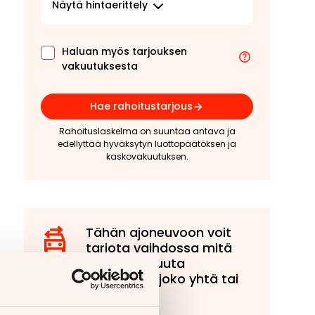
Näytä
hintaerittely
Haluan myös tarjouksen
vakuutuksesta
Hae rahoitustarjous
Rahoituslaskelma on suuntaa antava ja
edellyttää hyväksytyn luottopäätöksen ja
kaskovakuutuksen.
Tähän ajoneuvoon voit
tarjota vaihdossa mitä
tahansa muuta
ajoneuvoa, joko yhtä tai
useampaa!