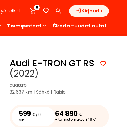
0
työpaikat
Kirjaudu
Toimipisteet
Škoda -uudet autot
Audi E-TRON GT RS
(2022)
quattro
32 637 km | Sähkö | Raisio
599
64 890
€
€/kk
+ toimistomaksu 349 €
alk.