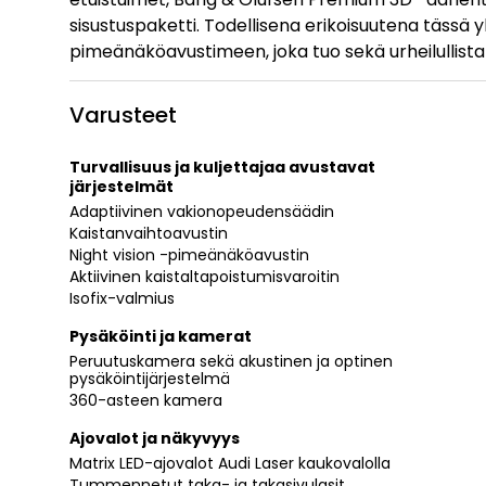
sisustuspaketti. Todellisena erikoisuutena tässä y
pimeänäköavustimeen, joka tuo sekä urheilullista 
Varusteet
Turvallisuus ja kuljettajaa avustavat
järjestelmät
Adaptiivinen vakionopeudensäädin
Kaistanvaihtoavustin
Night vision -pimeänäköavustin
Aktiivinen kaistaltapoistumisvaroitin
Isofix-valmius
Pysäköinti ja kamerat
Peruutuskamera sekä akustinen ja optinen
pysäköintijärjestelmä
360-asteen kamera
Ajovalot ja näkyvyys
Matrix LED-ajovalot Audi Laser kaukovalolla
Tummennetut taka- ja takasivulasit