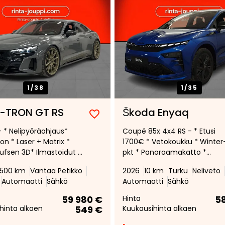
1/
38
1/
35
E-TRON GT RS
Škoda Enyaq
Lisää
Poista
- * Nelipyöräohjaus*
Coupé 85x 4x4 RS - * Etusi
suosikiksi
suosikeista
ion * Laser + Matrix *
1700€ * Vetokoukku * Winter
fsen 3D* Ilmastoidut +
pkt * Panoraamakatto *
urheiluistuimet *
Kuljettajan istuin sähköllä se
500 km
Vantaa Petikko
2026
10 km
Turku
Neliveto
tukatto * 360-kamera*
hieronnalla * Matrix-LED -
Automaatti
Sähkö
Automaatti
Sähkö
elasit * HUD *
ajovalot * Lämmitettävä
inen
tuulilasi * Lämmitettävä ratti
59 980 €
Hinta
5
peudensäädin *
hinta alkaen
549 €
Kuukausihinta alkaen