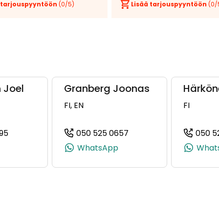
 tarjouspyyntöön
(
0
/5)
Lisää tarjouspyyntöön
(
0
/
 Joel
Granberg Joonas
Härkön
FI, EN
FI
95
050 525 0657
050 5
3, +358 50 407 2463)
(+358505966595, 0505966595, +358 50 596 6595)
(+358505250657, 05052
WhatsApp
What