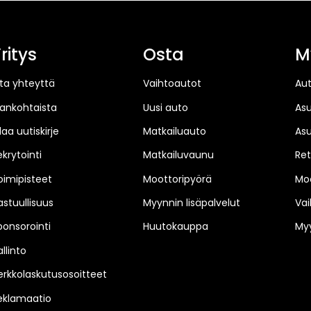
ritys
Osta
M
ta yhteyttä
Vaihtoautot
Au
jankohtaista
Uusi auto
As
laa uutiskirje
Matkailuauto
As
ekrytointi
Matkailuvaunu
Ret
oimipisteet
Moottoripyörä
Moo
astuullisuus
Myynnin lisäpalvelut
Vai
ponsorointi
Huutokauppa
Myy
llinto
erkkolaskutusosoitteet
eklamaatio