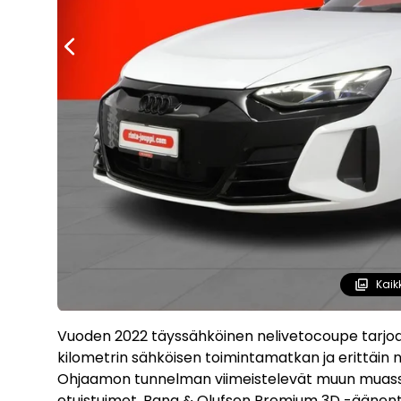
Kaik
Vuoden 2022 täyssähköinen nelivetocoupe tarjo
kilometrin sähköisen toimintamatkan ja erittäin 
Ohjaamon tunnelman viimeistelevät muun muassa 
etuistuimet, Bang & Olufsen Premium 3D -äänent