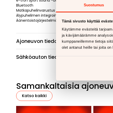
e-tron Sport sound -äänijärjestelmä
Bluetooth
Suostumus
Matkapuhelinvarustus
Älypuhelimen integrointi
Äänentoistojärjestelmä
Tämä sivusto käyttää eväste
Käytämme evästeitä tarjoama
ja kävijämäärämme analysoim
Ajoneuvon tiedot
kumppaneillemme tietoja siitä
olet antanut heille tai joita o
Sähköauton tiedot
Samankaltaisia ajoneu
Katso kaikki