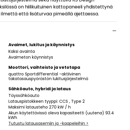
ksilössä on hiilikuituinen kattopaneeli yhdistettynä
ilmettä että lisäturvaa pimeällä ajettaessa.
Avaimet, lukitus ja käynnistys
Kaksi avainta
Avaimeton käynnistys
Moottori, vaihteisto ja vetotapa
quattro Sportdifferential -aktiivinen
takatasauspyörästön lukitusjärjestelmä
Sähköauto, hybridi ja lataus
Täyssähköauto
Latauspistokkeen tyyppi: CCS , Type 2
Maksimi latausteho 270 kW / h
Akun käytettävissä oleva kapasiteetti (uutena) 93.4
kWh
Tutustu latausasemiin ja -kaapeleihin >