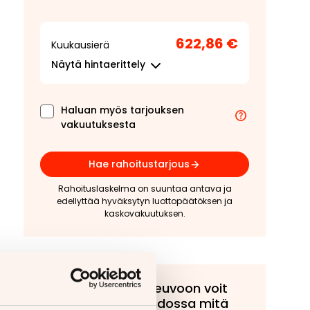
622,86 €
Kuukausierä
Näytä
hintaerittely
Haluan myös tarjouksen
vakuutuksesta
Hae rahoitustarjous
Rahoituslaskelma on suuntaa antava ja
edellyttää hyväksytyn luottopäätöksen ja
kaskovakuutuksen.
Tähän ajoneuvoon voit
tarjota vaihdossa mitä