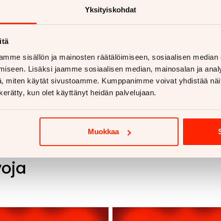
Myyjän yhteystiedot
Yksityiskohdat
Joonas Granberg
050 525 0657
. Minut tavoittaa
myös WhatsAppilla
https://wa.me/358505250657
itä
mme sisällön ja mainosten räätälöimiseen, sosiaalisen median
iseen. Lisäksi jaamme sosiaalisen median, mainosalan ja analy
, miten käytät sivustoamme. Kumppanimme voivat yhdistää näitä t
n kerätty, kun olet käyttänyt heidän palvelujaan.
Muokkaa
voja