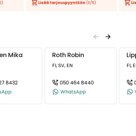
5)
Lisää tarjouspyyntöön
(
0
/5)
Li
en Mika
Roth Robin
Li
FI, SV, EN
FI, 
27 8432
050 464 8440
50657, +358 50 525 0657)
(+358505278432, 0505278432, +358 50 527 8432
(+358504648440,
sApp
WhatsApp