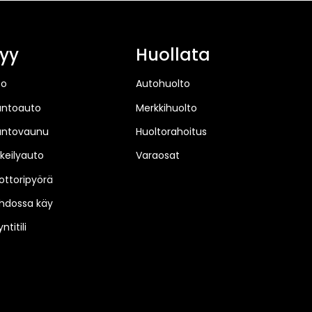
yy
Huollata
to
Autohuolto
untoauto
Merkkihuolto
untovaunu
Huoltorahoitus
keilyauto
Varaosat
ttoripyörä
hdossa käy
ntitili