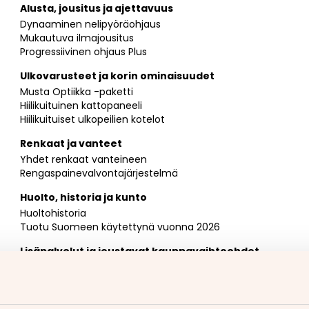
Alusta, jousitus ja ajettavuus
Dynaaminen nelipyöräohjaus
Mukautuva ilmajousitus
Progressiivinen ohjaus Plus
Ulkovarusteet ja korin ominaisuudet
Musta Optiikka -paketti
Hiilikuituinen kattopaneeli
Hiilikuituiset ulkopeilien kotelot
Renkaat ja vanteet
Yhdet renkaat vanteineen
Rengaspainevalvontajärjestelmä
Huolto, historia ja kunto
Huoltohistoria
Tuotu Suomeen käytettynä vuonna 2026
Lisäpalvelut ja joustavat kauppavaihtoehdot
Vaihdossa voit tarjota autoa, moottoripyörää,
matkailuajoneuvoa, traktoria tai mitä tahansa
muuta ajoneuvoa (yhtä tai vaikka useampaakin)