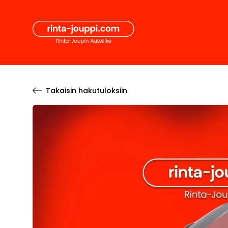
Hyppää
Secon
sisältöön
Pääval
Takaisin hakutuloksiin