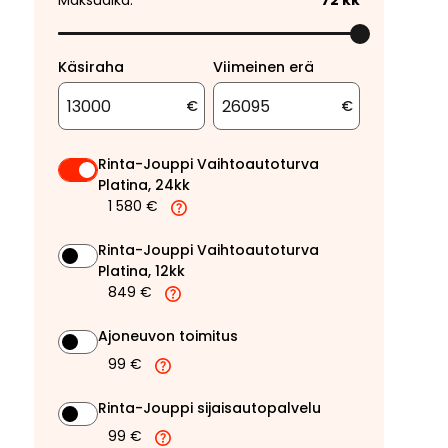
Maksuaika:
72
kk
Käsiraha
Viimeinen erä
€
€
Rinta-Jouppi Vaihtoautoturva
Platina, 24kk
1 580 €
Rinta-Jouppi Vaihtoautoturva
Platina, 12kk
849 €
Ajoneuvon toimitus
99 €
Rinta-Jouppi sijaisautopalvelu
99 €