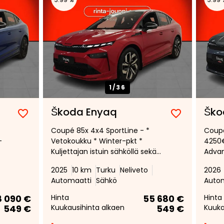
1/
36
Škoda Enyaq
Ško
Lisää
Poista
Lisää
Poista
Coupé 85x 4x4 SportLine - *
Coupé
suosikiksi
suosikeista
suosikiksi
suosikeist
-
Vetokoukku * Winter-pkt *
4250€
Kuljettajan istuin sähköllä sekä
Advan
kä
hieronnalla * Matrix-LED -
* Matr
2025
10 km
Turku
Neliveto
2026
ajovalot * Tuulilasinäyttö * 360
360 k
Automaatti
Sähkö
Auto
kamera * Lämmitettävä tuulilasi
Etuis
 *
*
Lämmi
8 090 €
Hinta
55 680 €
Hinta
549 €
Kuukausihinta alkaen
549 €
Kuuka