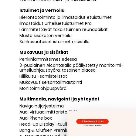
Istuimet ja verhoilu
Hierontatoiminto ja ilmastoidut etuistuimet
Ilmastoidut urheiluetuistuimet Pro
Lämmitettävät takaistuimen reunapaikat
Musta sisäkaton verhoilu
Sähkösäätöiset istuimet muistilla
Mukavuus ja sisätilat
Penkinlämmittimet edessä
3-puolainen Alcantaralla päällystetty monitoimi-
urheiluohjauspyörä, tasainen alaosa
Hiilikuitu -somistelistat
Mukavuus seisontailmastointi
Monitoimiohjauspyörä
Multimedia, navigointi ja yhteydet
Navigointijärjestelmä
Audi virtuaalimittaristo 12,3"
Audi Phone box
Head-up Display -tuulilasinäyttö
Bang & Olufsen Premium 3D Sound System