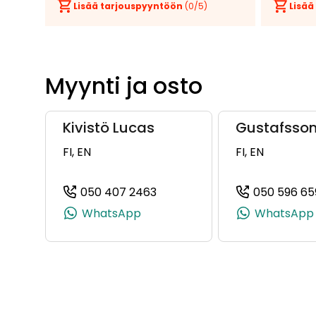
Lisää tarjouspyyntöön
(
0
/5)
Lisää
Myynti ja osto
Kivistö Lucas
Gustafsson
FI, EN
FI, EN
050 407 2463
050 596 65
(+358504072463, 050407246
WhatsApp
WhatsApp