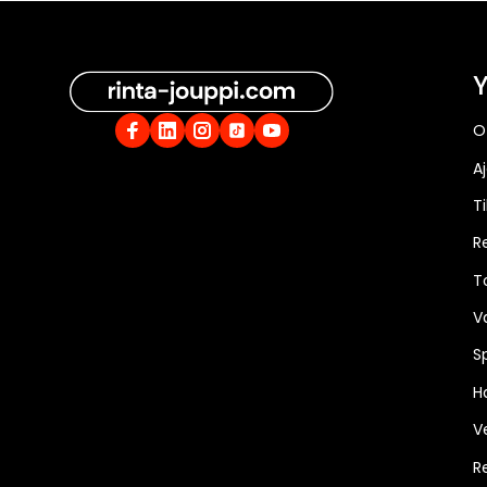
Y
O
A
Ti
R
T
V
S
Ha
V
R