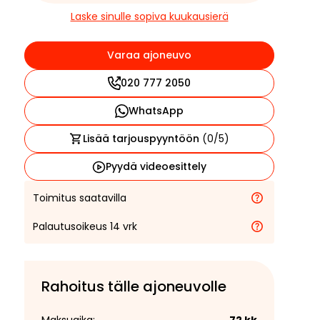
Laske sinulle sopiva kuukausierä
Varaa ajoneuvo
020 777 2050
WhatsApp
Lisää tarjouspyyntöön
(
0
/5)
Pyydä videoesittely
Toimitus saatavilla
Palautusoikeus 14 vrk
Rahoitus tälle ajoneuvolle