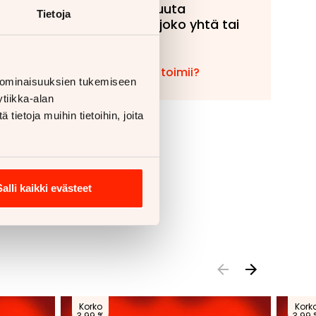
tahansa muuta
Tietoja
ajoneuvoa, joko yhtä tai
useampaa!
Miten vaihto toimii?
 ominaisuuksien tukemiseen
tiikka-alan
ietoja muihin tietoihin, joita
Salli kaikki evästeet
Korko
Kork
3.99 %
3.99 