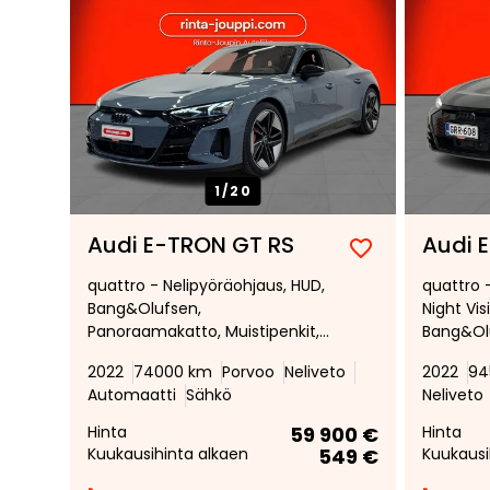
1/
20
Audi E-TRON GT RS
Audi 
Lisää
Poista
quattro - Nelipyöräohjaus, HUD,
quattro 
suosikiksi
suosikeista
Bang&Olufsen,
Night Vis
Panoraamakatto, Muistipenkit,
Bang&Olu
Nahkaverhoilu, Matrix-LED +
hierovat 
2022
74000 km
Porvoo
Neliveto
2022
94
Laser, 360 kamera,
Hiilikui
Automaatti
Sähkö
Neliveto
Lämpöpumppu, Ilmastoidut
Äänierist
etuistuimet, Mukautuva
Adaptiiv
Hinta
59 900 €
Hinta
vakionopeudensäädin,
vakiono
Kuukausihinta alkaen
549 €
Kuukausi
Avaimeton kulku