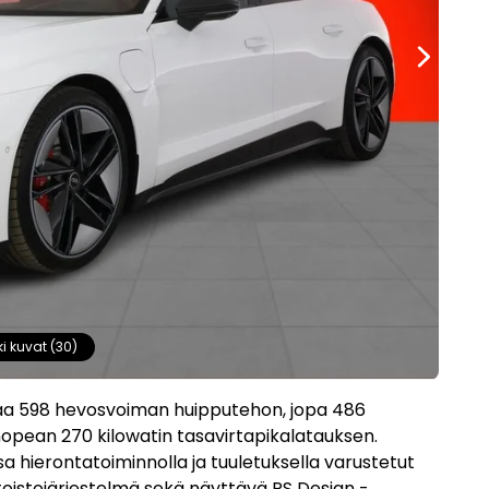
ki kuvat (30)
aa 598 hevosvoiman huipputehon, jopa 486
nopean 270 kilowatin tasavirtapikalatauksen.
hierontatoiminnolla ja tuuletuksella varustetut
oistojärjestelmä sekä näyttävä RS Design -