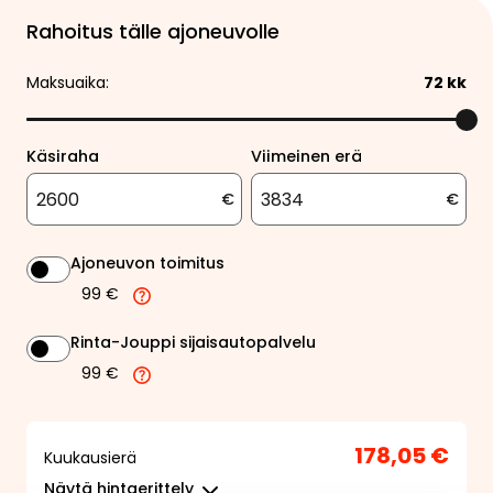
Rahoitus tälle ajoneuvolle
Maksuaika:
72
kk
Käsiraha
Viimeinen erä
€
€
Ajoneuvon toimitus
99 €
Rinta-Jouppi sijaisautopalvelu
99 €
178,05 €
Kuukausierä
Näytä
hintaerittely