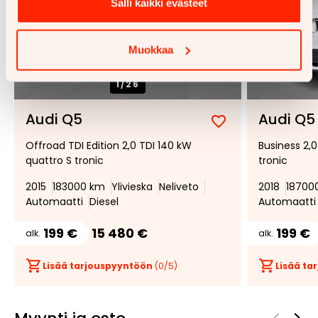
Salli kaikki evästeet
Muokkaa
1/
26
Audi Q5
Audi Q5
Lisää
Poista
Offroad TDI Edition 2,0 TDI 140 kW
Business 2,0
suosikiksi
suosikeista
quattro S tronic
tronic
2015
183000 km
Ylivieska
Neliveto
2018
18700
Automaatti
Diesel
Automaatti
199 €
15 480 €
199 €
alk.
alk.
Lisää tarjouspyyntöön
(
0
/5)
Lisää t