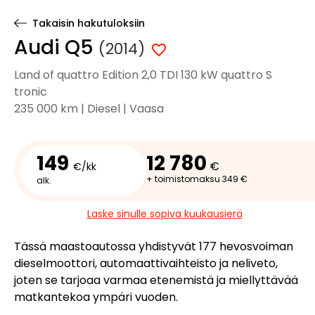
Takaisin hakutuloksiin
Audi Q5
(2014)
Land of quattro Edition 2,0 TDI 130 kW quattro S
tronic
235 000 km | Diesel | Vaasa
149
12 780
€
€/kk
+ toimistomaksu 349 €
alk.
Laske sinulle sopiva kuukausierä
Tässä maastoautossa yhdistyvät 177 hevosvoiman
dieselmoottori, automaattivaihteisto ja neliveto,
joten se tarjoaa varmaa etenemistä ja miellyttävää
matkantekoa ympäri vuoden.