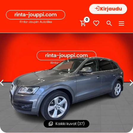
Hyppää
Kirjaudu
sisältöön
0
Kaikki kuvat (37)