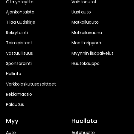
Ota yhteyttä
Vaihtoautot
Ajankohtaista
Uusi auto
Tilaa uutiskirje
Matkailuauto
Rekrytointi
Matkailuvaunu
Toimipisteet
Moottoripyörä
Vastuullisuus
Myynnin lisäpalvelut
Sponsorointi
Huutokauppa
Hallinto
Verkkolaskutusosoitteet
Reklamaatio
Palautus
Myy
Huollata
Auto
Autohuolto