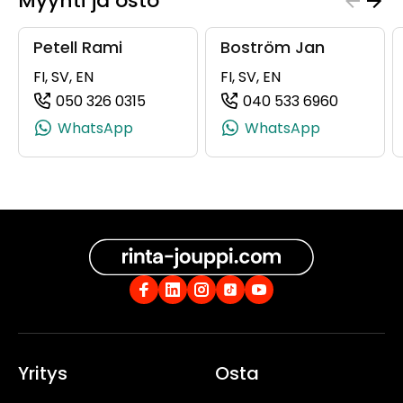
Myynti ja osto
Petell Rami
Boström Jan
FI, SV, EN
FI, SV, EN
050 326 0315
040 533 6960
(+358503260315, 0503260315, +358 5
(+358405
WhatsApp
WhatsApp
Yritys
Osta