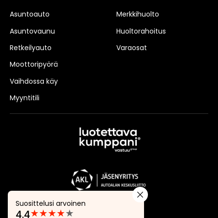
Asuntoauto
Merkkihuolto
Asuntovaunu
Huoltorahoitus
Retkeilyauto
Varaosat
Moottoripyörä
Vaihdossa käy
Myyntitili
Suosittelusi arvoinen
★
★
★
★
★
4.4