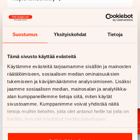
Haluan myös tarjouksen vakuutuksesta
Suostumus
Yksityiskohdat
Tietoja
Hae rahoitustarjous
Rahoituslaskelma on suuntaa antava ja edellyttää hyväksytyn
luottopäätöksen ja kaskovakuutuksen.
Tämä sivusto käyttää evästeitä
Käytämme evästeitä tarjoamamme sisällön ja mainosten
räätälöimiseen, sosiaalisen median ominaisuuksien
tukemiseen ja kävijämäärämme analysoimiseen. Lisäksi
Samankaltaisia ajoneuvoja
jaamme sosiaalisen median, mainosalan ja analytiikka-
Katso kaikki
alan kumppaneillemme tietoja siitä, miten käytät
sivustoamme. Kumppanimme voivat yhdistää näitä
tietoja muihin tietoihin, joita olet antanut heille tai joita on
kerätty, kun olet käyttänyt heidän palvelujaan.