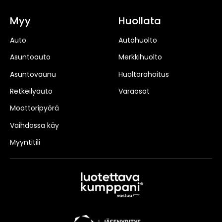
Myy
Huollata
Auto
Autohuolto
Asuntoauto
Merkkihuolto
Asuntovaunu
Huoltorahoitus
Retkeilyauto
Varaosat
Moottoripyörä
Vaihdossa käy
Myyntitili