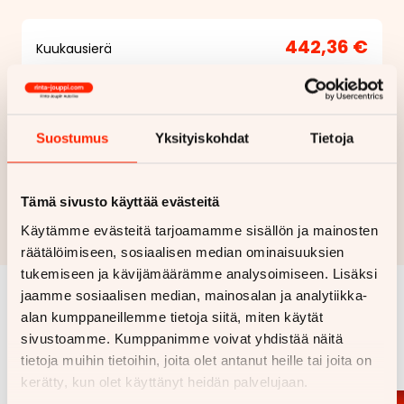
442,36 €
Kuukausierä
Näytä
hintaerittely
Haluan myös tarjouksen vakuutuksesta
Suostumus
Yksityiskohdat
Tietoja
Hae rahoitustarjous
Tämä sivusto käyttää evästeitä
Rahoituslaskelma on suuntaa antava ja edellyttää hyväksytyn
Käytämme evästeitä tarjoamamme sisällön ja mainosten
luottopäätöksen ja kaskovakuutuksen.
räätälöimiseen, sosiaalisen median ominaisuuksien
tukemiseen ja kävijämäärämme analysoimiseen. Lisäksi
jaamme sosiaalisen median, mainosalan ja analytiikka-
alan kumppaneillemme tietoja siitä, miten käytät
Samankaltaisia ajoneuvoja
sivustoamme. Kumppanimme voivat yhdistää näitä
Katso kaikki
tietoja muihin tietoihin, joita olet antanut heille tai joita on
kerätty, kun olet käyttänyt heidän palvelujaan.