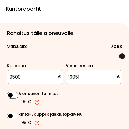
Kuntoraportit
Rahoitus tälle ajoneuvolle
Maksuaika:
72
kk
Käsiraha
Viimeinen erä
€
€
Ajoneuvon toimitus
99 €
Rinta-Jouppi sijaisautopalvelu
99 €