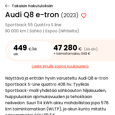
Takaisin hakutuloksiin
Audi Q8 e-tron
(2023)
Sportback 55 Quattro S line
90 000 km | Sähkö | Espoo (Nihtisilta)
449
47 280
€
€/kk
(sis.alv)
+ toimistomaksu 349 €
alk.
Laske sinulle sopiva kuukausierä
Näyttävä ja erittäin hyvin varusteltu Audi Q8 e-tron
Sportback S-Line quattro 408 hv. Tyylikäs
Sportback-malli yhdistää sähköauton hiljaisuuden,
huippuluokan ajomukavuuden ja tehokkaan
nelivedon. Suuri 114 kWh akku mahdollistaa jopa 578
km toimintamatkan (WLTP), ja akun kunto mitattu