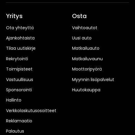
Yritys
Osta
Ota yhteyttä
Vaihtoautot
Ajankohtaista
Uusi auto
Tilaa uutiskirje
Matkailuauto
Rekrytointi
Matkailuvaunu
Toimipisteet
Moottoripyörä
Vastuullisuus
Myynnin lisäpalvelut
Sponsorointi
Huutokauppa
Hallinto
Verkkolaskutusosoitteet
Reklamaatio
Palautus