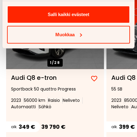
Salli kaikki evästeet
Muokkaa
1/
28
Audi Q8 e-tron
Audi Q8
Lisää
Poista
Sportback 50 quattro Progress
55 SB
suosikiksi
suosikeista
2023
56000 km
Raisio
Neliveto
2023
8500
Automaatti
Sähkö
Neliveto
Au
349 €
39 790 €
399 €
alk.
alk.