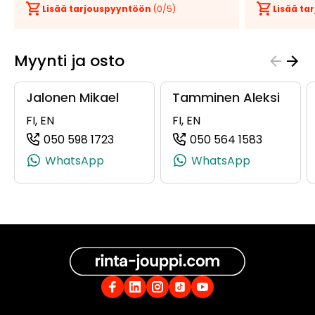
Lisää tarjouspyyntöön
(
0
/5)
Lisää t
Myynti ja osto
Jalonen Mikael
Tamminen Aleksi
FI, EN
FI, EN
050 598 1723
050 564 1583
(+358505981723, 0505981723, +358 5
(+358505
WhatsApp
WhatsApp