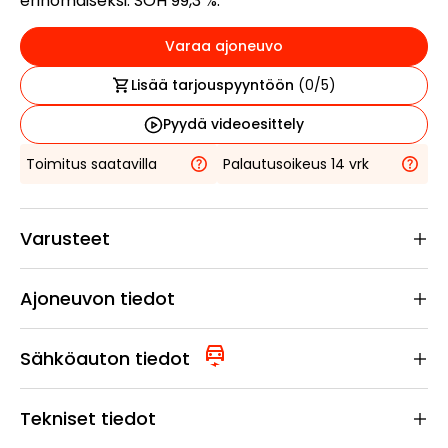
erinomaiseksi: SOH 99,3 %.
Varaa ajoneuvo
Lisää tarjouspyyntöön
(
0
/5)
Pyydä videoesittely
Toimitus saatavilla
Palautusoikeus 14 vrk
Varusteet
Ajoneuvon tiedot
Sähköauton tiedot
Tekniset tiedot