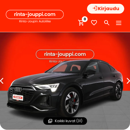
Hyppää
Kirjaudu
sisältöön
0
Kaikki kuvat (31)