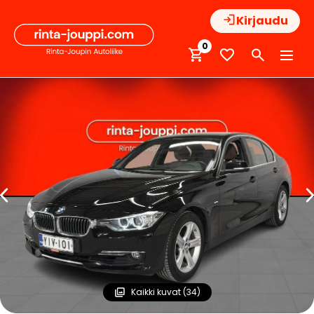
Hyppää
Kirjaudu
sisältöön
0
Kaikki kuvat (34)