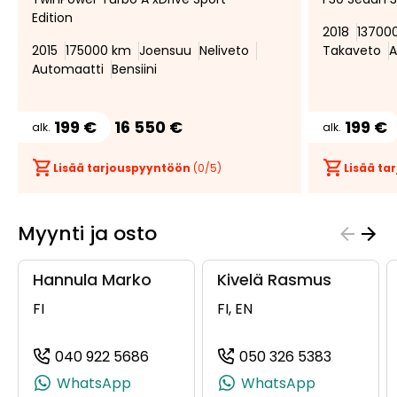
suosikiksi
suosikeista
Edition
2018
13700
2015
175000 km
Joensuu
Neliveto
Takaveto
A
Automaatti
Bensiini
199 €
16 550 €
199 €
alk.
alk.
Lisää tarjouspyyntöön
(
0
/5)
Lisää t
Myynti ja osto
Hannula Marko
Kivelä Rasmus
FI
FI, EN
040 922 5686
050 326 5383
(+358409225686, 0409225686, +358
(+358503
WhatsApp
WhatsApp