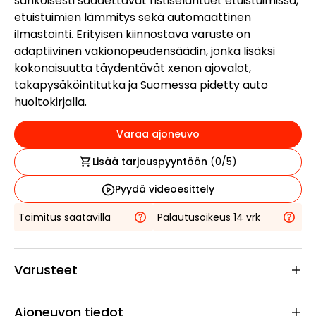
sähköisesti säädettävät ristiseläntuet etuistuimissa,
etuistuimien lämmitys sekä automaattinen
ilmastointi. Erityisen kiinnostava varuste on
adaptiivinen vakionopeudensäädin, jonka lisäksi
kokonaisuutta täydentävät xenon ajovalot,
takapysäköintitutka ja Suomessa pidetty auto
huoltokirjalla.
Varaa ajoneuvo
Lisää tarjouspyyntöön
(
0
/5)
Pyydä videoesittely
Toimitus saatavilla
Palautusoikeus 14 vrk
Varusteet
Ajoneuvon tiedot