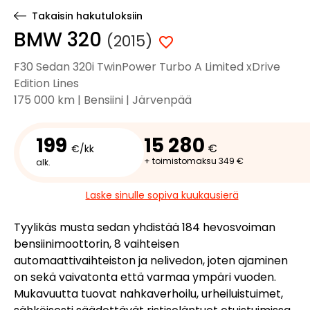
Takaisin hakutuloksiin
BMW 320
(2015)
F30 Sedan 320i TwinPower Turbo A Limited xDrive
Edition Lines
175 000 km | Bensiini | Järvenpää
199
15 280
€
€/kk
+ toimistomaksu 349 €
alk.
Laske sinulle sopiva kuukausierä
Tyylikäs musta sedan yhdistää 184 hevosvoiman
bensiinimoottorin, 8 vaihteisen
automaattivaihteiston ja nelivedon, joten ajaminen
on sekä vaivatonta että varmaa ympäri vuoden.
Mukavuutta tuovat nahkaverhoilu, urheiluistuimet,