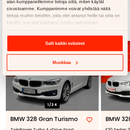
alan kumppaneillemme tietoja siitä, miten käytät
sivustoamme. Kumppanimme voivat yhdistää näitä
tietoja muihin tietoihin, joita olet antanut heille tai joita on
Samankaltaisia ajoneuvoja
kerätty, kun olet käyttänyt heidän palvelujaan.
Katso kaikki
Salli kaikki evästeet
Muokkaa
1/
24
BMW 328 Gran Turismo
BMW 32
Lisää
Poista
TwinPower Turbo A xDrive Sport
F30 Sedan 3