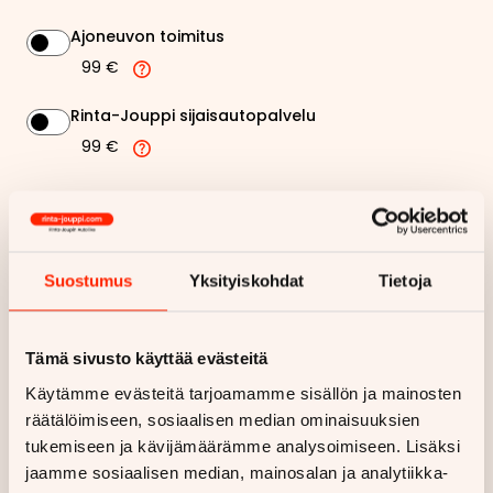
Ajoneuvon toimitus
99 €
Rinta-Jouppi sijaisautopalvelu
99 €
215,58 €
Kuukausierä
Näytä
hintaerittely
Suostumus
Yksityiskohdat
Tietoja
Haluan myös tarjouksen vakuutuksesta
Tämä sivusto käyttää evästeitä
Käytämme evästeitä tarjoamamme sisällön ja mainosten
Hae rahoitustarjous
räätälöimiseen, sosiaalisen median ominaisuuksien
Rahoituslaskelma on suuntaa antava ja edellyttää hyväksytyn
tukemiseen ja kävijämäärämme analysoimiseen. Lisäksi
luottopäätöksen ja kaskovakuutuksen.
jaamme sosiaalisen median, mainosalan ja analytiikka-