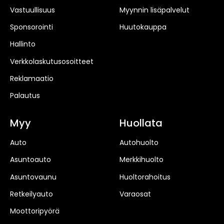
Vastuullisuus
Myynnin lisäpalvelut
Sponsorointi
Huutokauppa
Hallinto
Verkkolaskutusosoitteet
Reklamaatio
Palautus
Myy
Huollata
Auto
Autohuolto
Asuntoauto
Merkkihuolto
Asuntovaunu
Huoltorahoitus
Retkeilyauto
Varaosat
Moottoripyörä