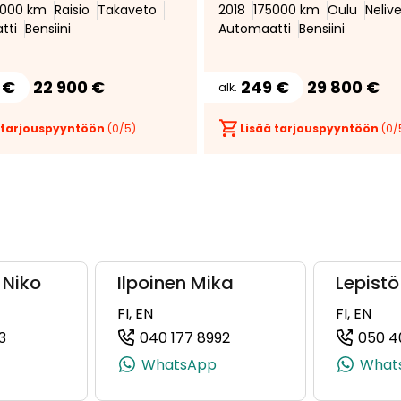
7000 km
Raisio
Takaveto
2018
175000 km
Oulu
Neliv
Adapt.Vakionopeudensäädin 
tti
Bensiini
Automaatti
Bensiini
Webasto * HUD * Adapt.Led *
Professional Navi * HIFI * 360-
Kamera * Sport-penkit *
 €
22 900 €
249 €
29 800 €
alk.
Nahkaverhoilu *
 tarjouspyyntöön
(
0
/5)
Lisää tarjouspyyntöön
(
0
/
 Niko
Ilpoinen Mika
Lepist
FI, EN
FI, EN
3
040 177 8992
050 4
 +358 50 313 5484)
(+358505918613, 0505918613, +358 50 591 8613)
(+358401778992, 040177
WhatsApp
What