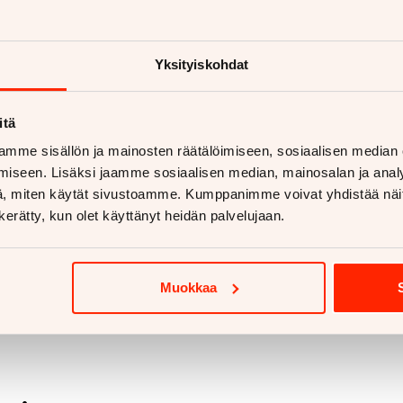
aan vetokoukkua?
Yksityiskohdat
etokoukku asennettuna
ukut alk. 670€
koukut alk. 810€
itä
mme sisällön ja mainosten räätälöimiseen, sosiaalisen median
 lisää
iseen. Lisäksi jaamme sosiaalisen median, mainosalan ja analy
, miten käytät sivustoamme. Kumppanimme voivat yhdistää näitä t
n kerätty, kun olet käyttänyt heidän palvelujaan.
Muokkaa