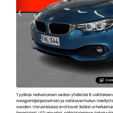
Kaik
Tyylikäs nelivetoinen sedan yhdistää 8 vaihteisen
navigointijärjestelmän ja nahkaverhoilun mielly
vuoden. Varustelussa erottuvat lisäksi urheiluis
ilmastointi, LED ajovalot, sähkötoiminen takaluukk