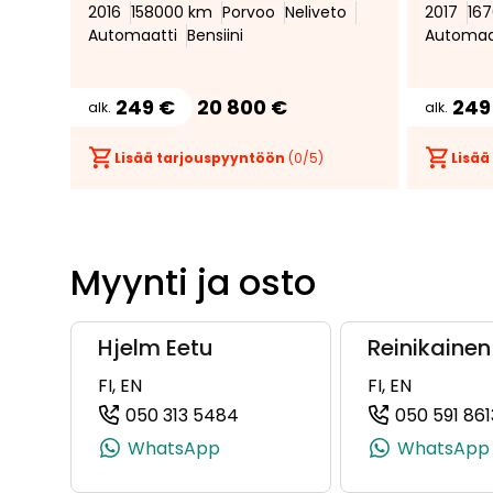
2016
158000 km
Porvoo
Neliveto
2017
16
Access, Sport-penkit,
Automaatti
Bensiini
Automaa
Kattoluukku, Suomi-auto
249 €
20 800 €
249
alk.
alk.
Lisää tarjouspyyntöön
(
0
/5)
Lisää
Myynti ja osto
Hjelm Eetu
Reinikainen
FI, EN
FI, EN
050 313 5484
050 591 861
(+358503135484, 0503135484,
WhatsApp
WhatsApp