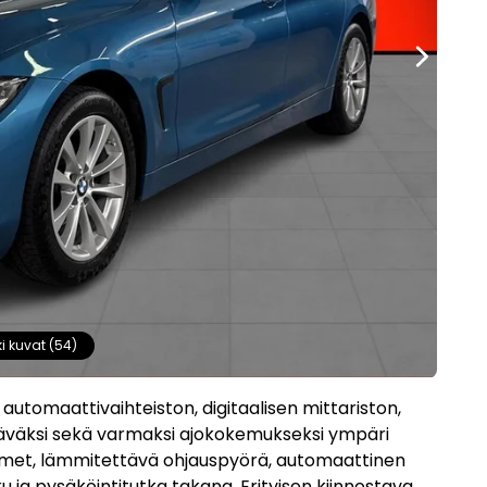
ki kuvat (54)
 automaattivaihteiston, digitaalisen mittariston,
ttäväksi sekä varmaksi ajokokemukseksi ympäri
tuimet, lämmitettävä ohjauspyörä, automaattinen
u ja pysäköintitutka takana. Erityisen kiinnostava