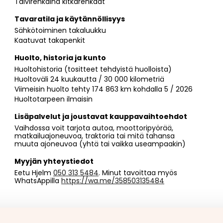
Talvirenkaina kitkarenkaat
Tavaratila ja käytännöllisyys
Sähkötoiminen takaluukku
Kaatuvat takapenkit
Huolto, historia ja kunto
Huoltohistoria (tositteet tehdyistä huolloista)
Huoltoväli 24 kuukautta / 30 000 kilometriä
Viimeisin huolto tehty 174 863 km kohdalla 5 / 2026
Huoltotarpeen ilmaisin
Lisäpalvelut ja joustavat kauppavaihtoehdot
Vaihdossa voit tarjota autoa, moottoripyörää,
matkailuajoneuvoa, traktoria tai mitä tahansa
muuta ajoneuvoa (yhtä tai vaikka useampaakin)
Myyjän yhteystiedot
Eetu Hjelm
050 313 5484
. Minut tavoittaa myös
WhatsAppilla
https://wa.me/358503135484