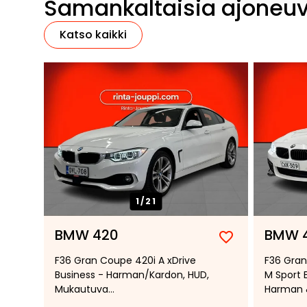
Samankaltaisia ajoneu
Katso kaikki
1/
21
BMW 420
BMW 
Lisää
Poista
F36 Gran Coupe 420i A xDrive
F36 Gran
suosikiksi
suosikeista
Business - Harman/Kardon, HUD,
M Sport 
Mukautuva
Harman &
vakionopeudensäädin, Comfort
Tutkat, 