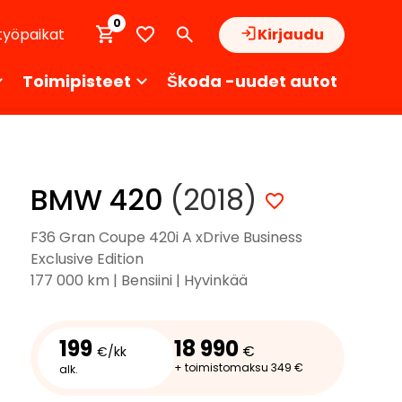
0
työpaikat
Kirjaudu
Toimipisteet
Škoda -uudet autot
BMW 420
(2018)
F36 Gran Coupe 420i A xDrive Business
Exclusive Edition
177 000 km | Bensiini | Hyvinkää
199
18 990
€
€/kk
+ toimistomaksu 349 €
alk.