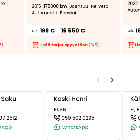
urheiluistuimet, Xenon-ajovalot,
eto
2022
*
& Van
2015
175000 km
Joensuu
Neliveto
Bluetooth, sähköinen takaluukku
Auto
Automaatti
Bensiini
199 €
16 550 €
1
alk.
alk.
5)
Lisää tarjouspyyntöön
(
0
/5)
Li
ö Saku
Koski Henri
Käl
FI, EN
FI, 
07 2512
050 502 0295
8992, +358 40 177 8992)
(+358504072512, 0504072512, +358 50 407 2512)
(+358505020295, 
sApp
WhatsApp