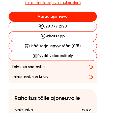
Laske sinulle sopiva kuukausierä
Varaa ajoneuvo
020 777 2190
WhatsApp
Lisää tarjouspyyntöön
(
0
/5)
Pyydä videoesittely
Toimitus saatavilla
Palautusoikeus 14 vrk
Rahoitus tälle ajoneuvolle
Maksuaika:
72
kk