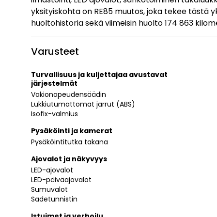
yksityiskohta on RE85 muutos, joka tekee tästä yk
huoltohistoria sekä viimeisin huolto 174 863 kilom
Varusteet
Turvallisuus ja kuljettajaa avustavat
järjestelmät
Vakionopeudensäädin
Lukkiutumattomat jarrut (ABS)
Isofix-valmius
Pysäköinti ja kamerat
Pysäköintitutka takana
Ajovalot ja näkyvyys
LED-ajovalot
LED-päiväajovalot
Sumuvalot
Sadetunnistin
Istuimet ja verhoilu