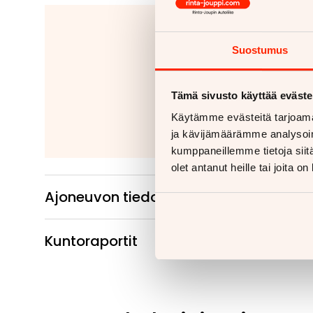
Jäitkö kaipaam
Suostumus
Tähänkin autoon v
Kiinteät ko
Irrotettavat 
Tämä sivusto käyttää eväste
Käytämme evästeitä tarjoama
Lue
ja kävijämäärämme analysoim
kumppaneillemme tietoja siitä
olet antanut heille tai joita o
Ajoneuvon tiedot
Kuntoraportit