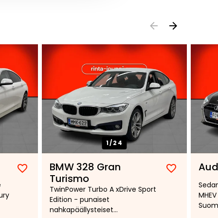
1/
24
BMW 328 Gran
Aud
Lisää
Poista
Lisää
Poista
Turismo
e
Sedan
suosikiksi
suosikeista
suosikiksi
suosikeist
TwinPower Turbo A xDrive Sport
ury
MHEV 
Edition - punaiset
Suomi
nahkapäällysteiset
paket