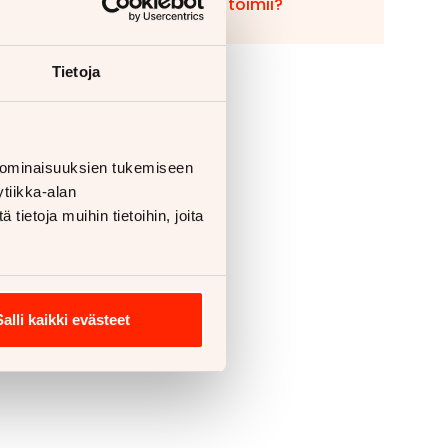
Miten vaihto toimii?
Tietoja
 ominaisuuksien tukemiseen
tiikka-alan
ietoja muihin tietoihin, joita
Salli kaikki evästeet