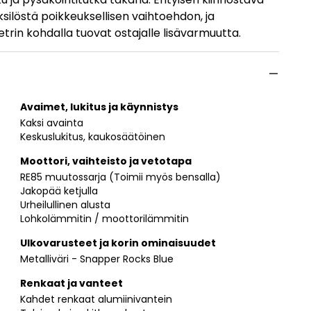
silöstä poikkeuksellisen vaihtoehdon, ja
etrin kohdalla tuovat ostajalle lisävarmuutta.
Avaimet, lukitus ja käynnistys
Kaksi avainta
Keskuslukitus, kaukosäätöinen
Moottori, vaihteisto ja vetotapa
RE85 muutossarja (Toimii myös bensalla)
Jakopää ketjulla
Urheilullinen alusta
Lohkolämmitin / moottorilämmitin
Ulkovarusteet ja korin ominaisuudet
Metalliväri - Snapper Rocks Blue
Renkaat ja vanteet
Kahdet renkaat alumiinivantein