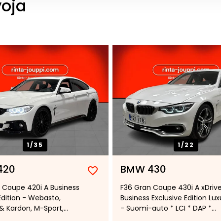
voja
1/
35
1/
22
420
BMW 430
Lisää
Poista
 Coupe 420i A Business
F36 Gran Coupe 430i A xDriv
suosikiksi
suosikeista
Edition - Webasto,
Business Exclusive Edition Lux
 Kardon, M-Sport,
- Suomi-auto * LCI * DAP *
Xenon-ajovalot
Digimittaristo *