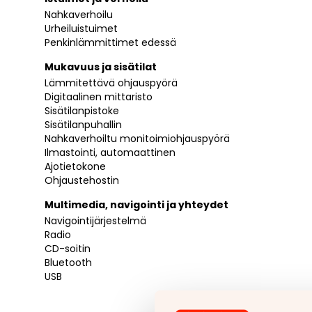
Nahkaverhoilu
Urheiluistuimet
Penkinlämmittimet edessä
Mukavuus ja sisätilat
Lämmitettävä ohjauspyörä
Digitaalinen mittaristo
Sisätilanpistoke
Sisätilanpuhallin
Nahkaverhoiltu monitoimiohjauspyörä
Ilmastointi, automaattinen
Ajotietokone
Ohjaustehostin
Multimedia, navigointi ja yhteydet
Navigointijärjestelmä
Radio
CD-soitin
Bluetooth
USB