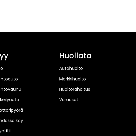
yy
Huollata
to
Autohuolto
untoauto
Merkkihuolto
untovaunu
Huoltorahoitus
keilyauto
Varaosat
ttoripyörä
hdossa käy
ntitili