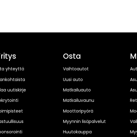
ritys
Osta
M
ta yhteyttä
Vaihtoautot
Au
jankohtaista
Uusi auto
As
laa uutiskirje
Matkailuauto
As
ekrytointi
Matkailuvaunu
Ret
oimipisteet
Moottoripyörä
Moo
astuullisuus
Myynnin lisäpalvelut
Vai
ponsorointi
Huutokauppa
Myy