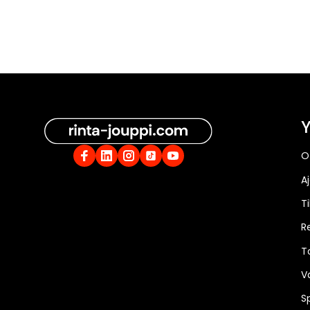
Y
O
A
Ti
R
T
V
S