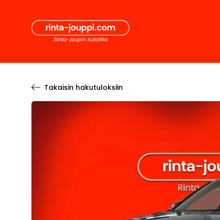
Hyppää
Secon
sisältöön
Pääval
Takaisin hakutuloksiin