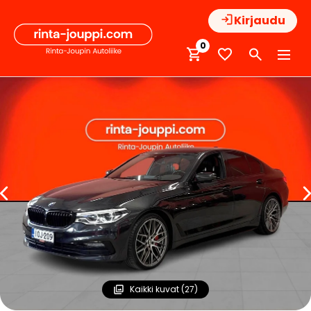
Hyppää
Kirjaudu
sisältöön
0
Kaikki kuvat (27)