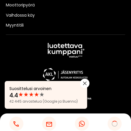
Moottoripyörä
Vaihdossa käy
Myyntitili
Suosittelusi arvoinen
★
★
★
★
★
4.4
Arvostelut:
42 445 arvostelua
(Google ja Buenno)
4.4
Tietosuojaseloste
Evästeasetukset