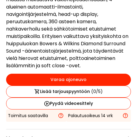
alueinen automaatti-ilmastointi,
navigointijärjestelmä, head-up display,
peruutuskamera, 360 asteen kamera,
nahkaverhoilu sekä sähkötoimiset etuistuimet
muistipaikoilla. Erityisen vaikuttava yksityiskohta on
huippuluokan Bowers & Wilkins Diamond Surround
Sound -äänentoistojärjestelmä, jota täydentävät
vielä hierovat etuistuimet, polttoainetoiminen
lisälämmitin ja soft close -ovet.
Varaa ajoneuvo
Lisää tarjouspyyntöön
(
0
/5)
Pyydä videoesittely
Toimitus saatavilla
Palautusoikeus 14 vrk