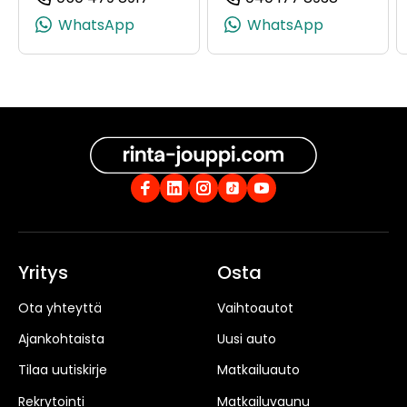
(+358504798917, 0504798917, +358 
(+3584017
WhatsApp
WhatsApp
Yritys
Osta
Ota yhteyttä
Vaihtoautot
Ajankohtaista
Uusi auto
Tilaa uutiskirje
Matkailuauto
Rekrytointi
Matkailuvaunu