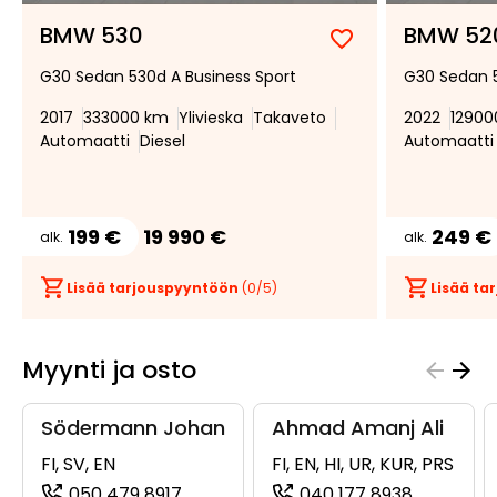
BMW 530
BMW 52
Lisää
Poista
G30 Sedan 530d A Business Sport
G30 Sedan 
suosikiksi
suosikeista
2017
333000 km
Ylivieska
Takaveto
2022
12900
Automaatti
Diesel
Automaatti
199 €
19 990 €
249 €
alk.
alk.
Lisää tarjouspyyntöön
(
0
/5)
Lisää t
Myynti ja osto
Södermann Johan
Ahmad Amanj Ali
FI, SV, EN
FI, EN, HI, UR, KUR, PRS
050 479 8917
040 177 8938