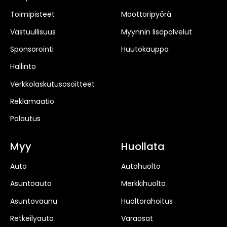
Toimipisteet
Moottoripyörä
Vastuullisuus
Myynnin lisäpalvelut
Sponsorointi
Huutokauppa
Hallinto
Verkkolaskutusosoitteet
Reklamaatio
Palautus
Myy
Huollata
Auto
Autohuolto
Asuntoauto
Merkkihuolto
Asuntovaunu
Huoltorahoitus
Retkeilyauto
Varaosat