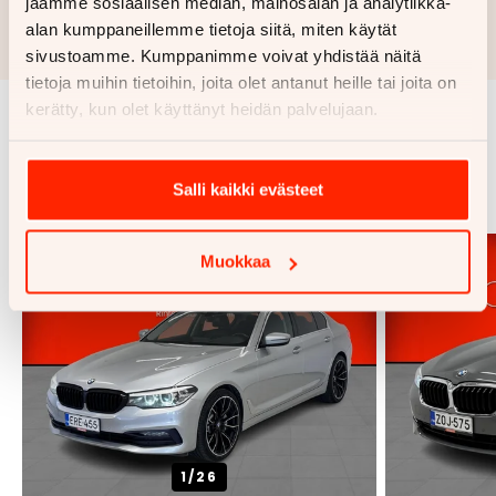
jaamme sosiaalisen median, mainosalan ja analytiikka-
Rahoituslaskelma on suuntaa antava ja edellyttää hyväksytyn
alan kumppaneillemme tietoja siitä, miten käytät
luottopäätöksen ja kaskovakuutuksen.
sivustoamme. Kumppanimme voivat yhdistää näitä
tietoja muihin tietoihin, joita olet antanut heille tai joita on
kerätty, kun olet käyttänyt heidän palvelujaan.
Samankaltaisia ajoneuvoja
Katso kaikki
Salli kaikki evästeet
Muokkaa
1/
26