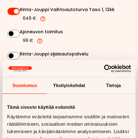
Rinta-Jouppi Vaihtoautoturva Taso 1, 12kk
649 €
Ajoneuvon toimitus
99 €
Rinta-Jouppi sijaisautopalvelu
99 €
334,96 €
Suostumus
Yksityiskohdat
Tietoja
Kuukausierä
Näytä
hintaerittely
Tämä sivusto käyttää evästeitä
Haluan myös tarjouksen vakuutuksesta
Käytämme evästeitä tarjoamamme sisällön ja mainosten
räätälöimiseen, sosiaalisen median ominaisuuksien
tukemiseen ja kävijämäärämme analysoimiseen. Lisäksi
Hae rahoitustarjous