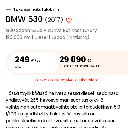
Takaisin hakutuloksiin
BMW 530
(2017)
G30 Sedan 530d A xDrive Business Luxury
190 000 km | Diesel | Espoo (Nihtisilta)
249
29 890
€
€/kk
+ toimistomaksu 349 €
alk.
Laske sinulle sopiva kuukausierä
Tässä tyylikkäässä nelivetoisessa diesel-sedanissa
yhdistyvät 265 hevosvoiman suorituskyky, 8-
vaihteinen automaattivaihteisto ja taloudellinen 5,0
l/100 km yhdistetty kulutus. Varustelu on
poikkeuksellisen kattava, sillä mukana ovat muun
muassa mukautuva vakionopeudensäädin, 4-