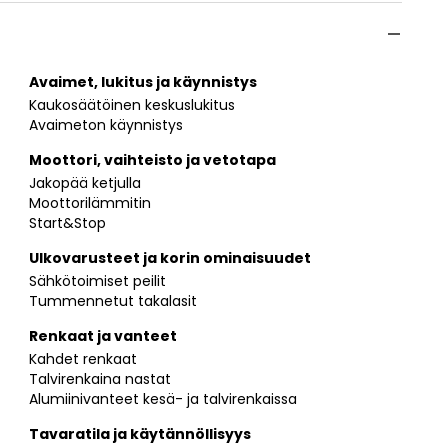
Avaimet, lukitus ja käynnistys
Kaukosäätöinen keskuslukitus
Avaimeton käynnistys
Moottori, vaihteisto ja vetotapa
Jakopää ketjulla
Moottorilämmitin
Start&Stop
Ulkovarusteet ja korin ominaisuudet
Sähkötoimiset peilit
Tummennetut takalasit
Renkaat ja vanteet
Kahdet renkaat
Talvirenkaina nastat
Alumiinivanteet kesä- ja talvirenkaissa
Tavaratila ja käytännöllisyys