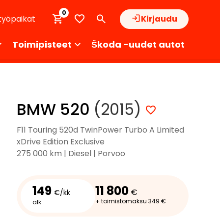
0
työpaikat
Kirjaudu
Toimipisteet
Škoda -uudet autot
BMW 520
(2015)
F11 Touring 520d TwinPower Turbo A Limited
xDrive Edition Exclusive
275 000 km | Diesel | Porvoo
149
11 800
€
€/kk
+ toimistomaksu 349 €
alk.