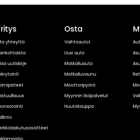
ritys
Osta
M
ta yhteyttä
Vaihtoautot
Au
jankohtaista
Uusi auto
As
laa uutiskirje
Matkailuauto
As
ekrytointi
Matkailuvaunu
Ret
oimipisteet
Moottoripyörä
Moo
astuullisuus
Myynnin lisäpalvelut
Vai
ponsorointi
Huutokauppa
Myy
llinto
erkkolaskutusosoitteet
eklamaatio