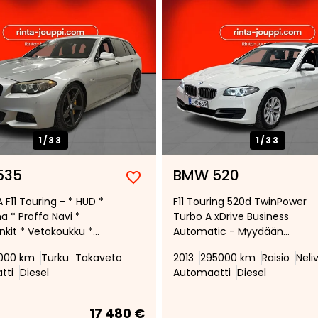
1/
33
1/
33
535
BMW 520
Lisää
Poista
 F11 Touring - * HUD *
F11 Touring 520d TwinPower
suosikiksi
suosikeista
 * Proffa Navi *
Turbo A xDrive Business
kit * Vetokoukku *
Automatic - Myydään
peudensäädin *
Huutokaupat.com!
000 km
Turku
Takaveto
2013
295000 km
Raisio
Neli
ijärjestelmä *
https://huutokaupat.com/k
tti
Diesel
Automaatti
Diesel
skamera *
e/6455518/bmw-520-2013
17 480 €