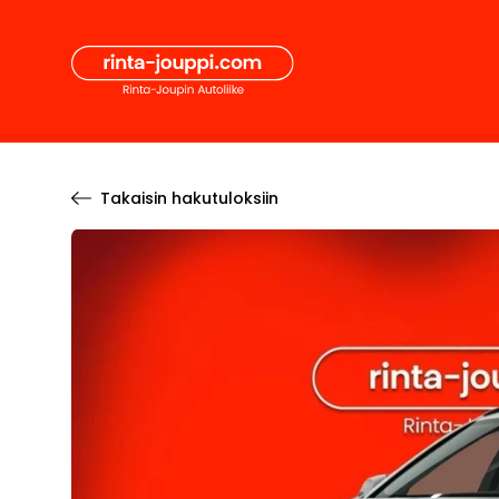
Hyppää
Secon
sisältöön
Pääval
Takaisin hakutuloksiin