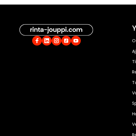
Y
O
A
Ti
R
T
V
S
Ha
V
R