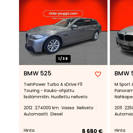
1/
38
BMW 525
BMW 
Lisää
Poista
TwinPower Turbo A xDrive F11
M Sport A
suosikiksi
suosikeista
Touring - Kauko-ohjattu
Panorama
lisälämmitin. Huollettu neliveto
Nahkapen
Vakiono
2012
274000 km
Vaasa
Neliveto
2011
225
Navigoint
Automaatti
Diesel
Automaa
Peruutu
Hinta
8 680 €
Hinta