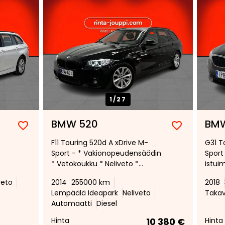
1/
27
BMW 520
BMW
Lisää
Poista
Lisää
Poista
F11 Touring 520d A xDrive M-
G31 T
suosikiksi
suosikeista
suosikiksi
suosikeist
Sport - * Vakionopeudensäädin
Sport
* Vetokoukku * Neliveto *
istui
Peruutuskamera * M sport *
lisäl
veto
2014
255000 km
2018
ohd
Lohkolämmitin
vetok
Lempäälä Ideapark
Neliveto
Taka
/Moottorinlämmitin
sähkö
Automaatti
Diesel
sisäpistokkeella *
Vaki
Hinta
10 380 €
Hinta