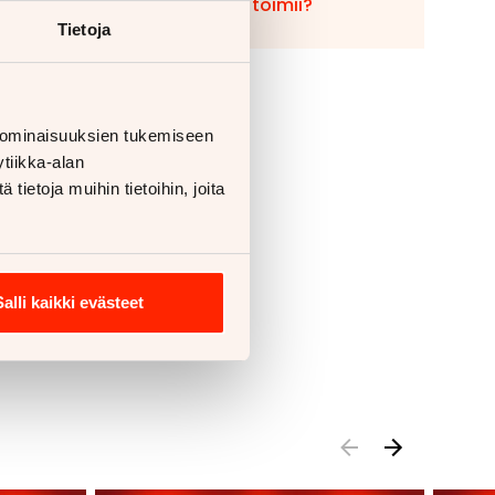
Miten vaihto toimii?
Tietoja
 ominaisuuksien tukemiseen
tiikka-alan
ietoja muihin tietoihin, joita
Salli kaikki evästeet