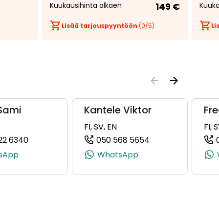
Kuukausihinta alkaen
149 €
Kuuka
Lisää tarjouspyyntöön
(
0
/5)
Li
 Sami
Kantele Viktor
Fre
FI, SV, EN
FI, 
22 6340
050 568 5654
6881, +358 50 432 6881)
(+358409226340, 0409226340, +358 40 922 6340
(+358505685654,
sApp
WhatsApp