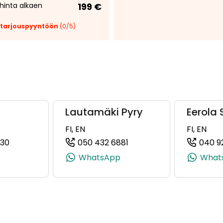
hinta alkaen
199 €
 tarjouspyyntöön
(
0
/5)
Tee
tarjous:
huutokaupat.com
Lautamäki Pyry
Eerola
FI, EN
FI, EN
730
050 432 6881
040 9
, +358 40 922 5959)
(+358504080730, 0504080730, +358 50 408 0730)
(+358504326881, 050432
WhatsApp
What