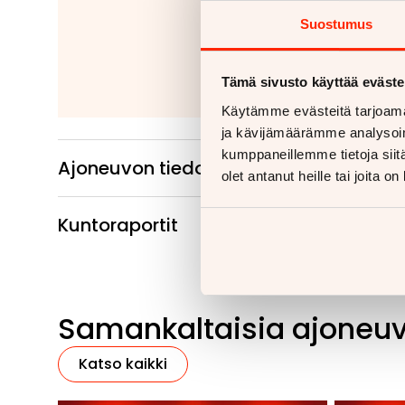
Kiinteät ko
Suostumus
Irrotettavat 
Lue
Tämä sivusto käyttää eväste
Käytämme evästeitä tarjoama
ja kävijämäärämme analysoim
kumppaneillemme tietoja siitä
Ajoneuvon tiedot
olet antanut heille tai joita o
Kuntoraportit
Samankaltaisia ajoneu
Katso kaikki