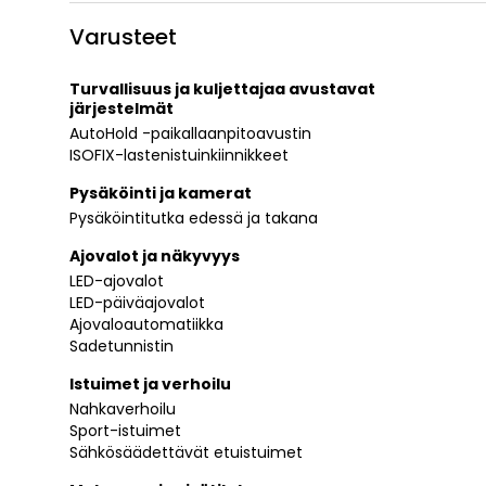
Varusteet
Turvallisuus ja kuljettajaa avustavat
järjestelmät
AutoHold -paikallaanpitoavustin
ISOFIX-lastenistuinkiinnikkeet
Pysäköinti ja kamerat
Pysäköintitutka edessä ja takana
Ajovalot ja näkyvyys
LED-ajovalot
LED-päiväajovalot
Ajovaloautomatiikka
Sadetunnistin
Istuimet ja verhoilu
Nahkaverhoilu
Sport-istuimet
Sähkösäädettävät etuistuimet