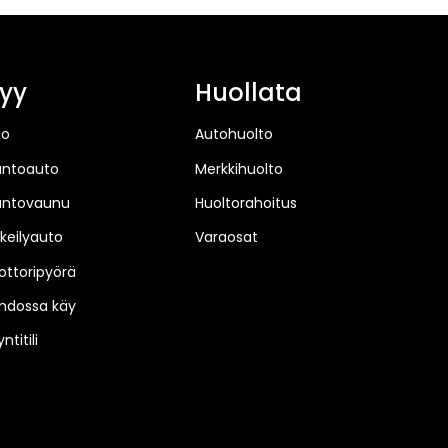
yy
Huollata
to
Autohuolto
untoauto
Merkkihuolto
untovaunu
Huoltorahoitus
keilyauto
Varaosat
ttoripyörä
hdossa käy
ntitili