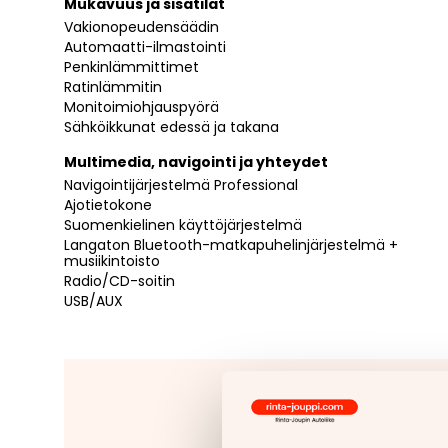
Mukavuus ja sisätilat
Vakionopeudensäädin
Automaatti-ilmastointi
Penkinlämmittimet
Ratinlämmitin
Monitoimiohjauspyörä
Sähköikkunat edessä ja takana
Multimedia, navigointi ja yhteydet
Navigointijärjestelmä Professional
Ajotietokone
Suomenkielinen käyttöjärjestelmä
Langaton Bluetooth-matkapuhelinjärjestelmä +
musiikintoisto
Radio/CD-soitin
USB/AUX
Jäitkö kaipaam
Tähänkin autoon v