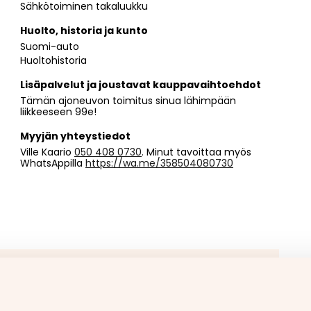
Sähkötoiminen takaluukku
Huolto, historia ja kunto
Suomi-auto
Huoltohistoria
Lisäpalvelut ja joustavat kauppavaihtoehdot
Tämän ajoneuvon toimitus sinua lähimpään
liikkeeseen 99e!
Myyjän yhteystiedot
Ville Kaario
050 408 0730
. Minut tavoittaa myös
WhatsAppilla
https://wa.me/358504080730
aan vetokoukkua?
etokoukku asennettuna