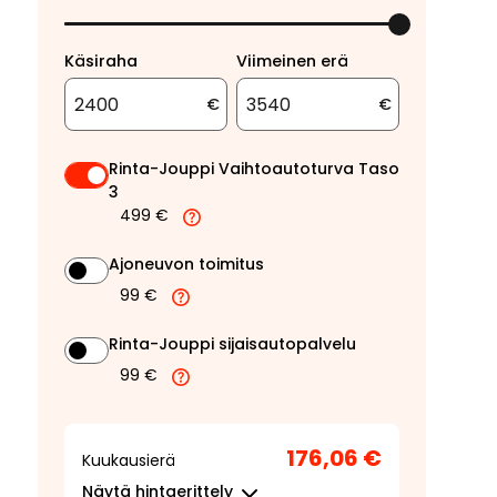
Käsiraha
Viimeinen erä
€
€
Rinta-Jouppi Vaihtoautoturva Taso
3
499 €
Ajoneuvon toimitus
99 €
Rinta-Jouppi sijaisautopalvelu
99 €
176,06 €
Kuukausierä
Näytä
hintaerittely