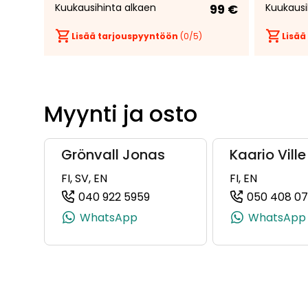
Kuukausihinta alkaen
99 €
Kuukausi
Lisää tarjouspyyntöön
(
0
/5)
Lisää
Myynti ja osto
Grönvall Jonas
Kaario Ville
FI, SV, EN
FI, EN
040 922 5959
050 408 0
(+358409225959, 0409225959
WhatsApp
WhatsApp