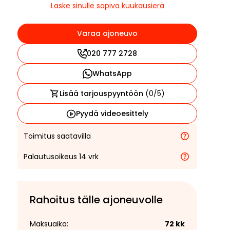
Laske sinulle sopiva kuukausierä
Varaa ajoneuvo
020 777 2728
WhatsApp
Lisää tarjouspyyntöön
(
0
/5)
Pyydä videoesittely
Toimitus saatavilla
Palautusoikeus 14 vrk
Rahoitus tälle ajoneuvolle
Maksuaika:
72
kk