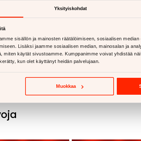
ukut alk. 670€
Yksityiskohdat
koukut alk. 810€
 lisää
itä
mme sisällön ja mainosten räätälöimiseen, sosiaalisen median
iseen. Lisäksi jaamme sosiaalisen median, mainosalan ja analy
, miten käytät sivustoamme. Kumppanimme voivat yhdistää näitä t
n kerätty, kun olet käyttänyt heidän palvelujaan.
Muokkaa
voja