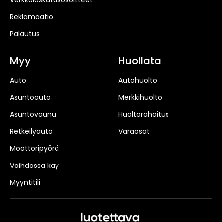
Reklamaatio
Palautus
Myy
Huollata
Auto
Autohuolto
Asuntoauto
Merkkihuolto
Asuntovaunu
Huoltorahoitus
Retkeilyauto
Varaosat
Moottoripyörä
Vaihdossa käy
Myyntitili