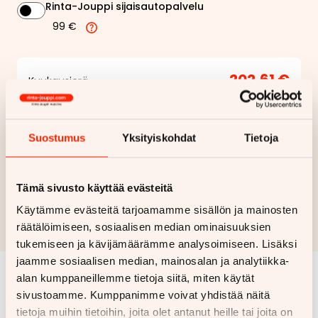
Rinta-Jouppi sijaisautopalvelu
99 €
202,61 €
Kuukausierä
Näytä
hintaerittely
Suostumus
Yksityiskohdat
Tietoja
Haluan myös tarjouksen vakuutuksesta
Tämä sivusto käyttää evästeitä
Hae rahoitustarjous
Käytämme evästeitä tarjoamamme sisällön ja mainosten
Rahoituslaskelma on suuntaa antava ja edellyttää hyväksytyn
räätälöimiseen, sosiaalisen median ominaisuuksien
luottopäätöksen ja kaskovakuutuksen.
tukemiseen ja kävijämäärämme analysoimiseen. Lisäksi
jaamme sosiaalisen median, mainosalan ja analytiikka-
alan kumppaneillemme tietoja siitä, miten käytät
Samankaltaisia ajoneuvoja
sivustoamme. Kumppanimme voivat yhdistää näitä
tietoja muihin tietoihin, joita olet antanut heille tai joita on