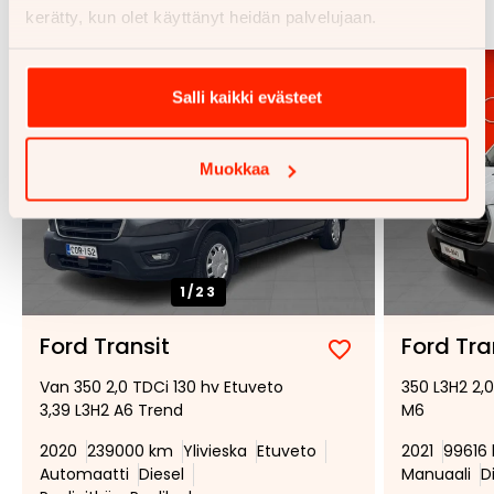
Katso kaikki
kerätty, kun olet käyttänyt heidän palvelujaan.
Salli kaikki evästeet
Muokkaa
1/
23
Ford Transit
Ford Tra
Lisää
Poista
Van 350 2,0 TDCi 130 hv Etuveto
350 L3H2 2,
suosikiksi
suosikeista
3,39 L3H2 A6 Trend
M6
2020
239000 km
Ylivieska
Etuveto
2021
99616
Automaatti
Diesel
Manuaali
D