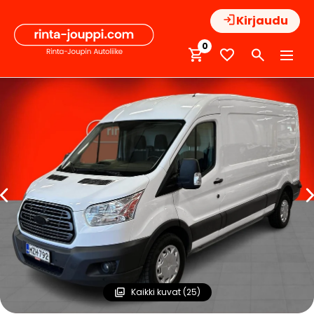
Hyppää
Kirjaudu
sisältöön
0
Kaikki kuvat (25)