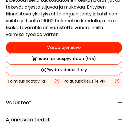
Bluetooth sekä kaukosäätöinen keskuslukitus, jotka
tekevät arjesta sujuvaa ja mukavaa. Erityisen
kiinnostava yksityiskohta on juuri tehty jakohihnan
vaihto ja huolto 196629 kilometrin kohdalla, minkä
lisäksi tavaratila on varustettu vaneroinnilla
valmiiksi työajoa varten.
Varaa ajoneuvo
Lisää tarjouspyyntöön
(
0
/5)
Pyydä videoesittely
Toimitus saatavilla
Palautusoikeus 14 vrk
Varusteet
Ajoneuvon tiedot