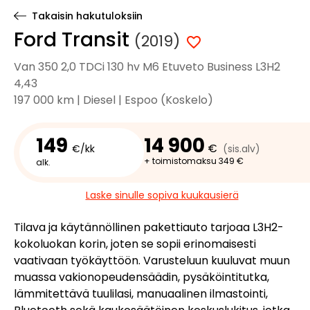
Takaisin hakutuloksiin
Ford Transit
(2019)
Van 350 2,0 TDCi 130 hv M6 Etuveto Business L3H2
4,43
197 000 km | Diesel | Espoo (Koskelo)
149
14 900
€
€/kk
(sis.alv)
+ toimistomaksu 349 €
alk.
Laske sinulle sopiva kuukausierä
Tilava ja käytännöllinen pakettiauto tarjoaa L3H2-
kokoluokan korin, joten se sopii erinomaisesti
vaativaan työkäyttöön. Varusteluun kuuluvat muun
muassa vakionopeudensäädin, pysäköintitutka,
lämmitettävä tuulilasi, manuaalinen ilmastointi,