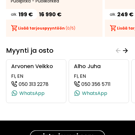
Puolipitkä - Puolikorkea
199 €
16 990 €
249 €
alk.
alk.
Lisää tarjouspyyntöön
(
0
/5)
Lisää t
Myynti ja osto
Arvonen Veikko
Alho Juha
FI, EN
FI, EN
050 313 2278
050 356 5711
(+358503132278, 0503132278, +358 5
(+35850356
WhatsApp
WhatsApp