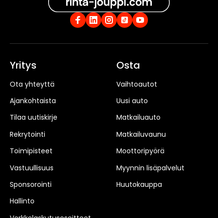
Yritys
Osta
Ota yhteyttä
Vaihtoautot
Ajankohtaista
Uusi auto
Tilaa uutiskirje
Matkailuauto
Rekrytointi
Matkailuvaunu
Toimipisteet
Moottoripyörä
Vastuullisuus
Myynnin lisäpalvelut
Sponsorointi
Huutokauppa
Hallinto
Verkkolaskutusosoitteet