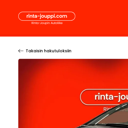
Hyppää
Secon
sisältöön
Pääval
Takaisin hakutuloksiin