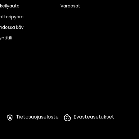
keilyauto
Varaosat
ttoripyörä
hdossa käy
ntitili
Tietosuojaseloste
Evästeasetukset