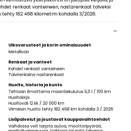
ahdet renkaat vanteineen, nastarenkaat talveksi
n tehty 182 468 kilometrin kohdalla 3/2026.
Ulkovarusteet ja korin ominaisuudet
Metalliväri
Renkaat ja vanteet
Kahdet renkaat vanteineen
Talvirenkaina nastarenkaat
Huolto, historia ja kunto
Tehtaan ilmoittama maantiekulutus 5,0 l / 100 km
Huoltokirja
Huoltoväli 12 kk / 20 000 km
Viimeisin huolto tehty 182 468 km kohdalla 3 / 2026
Lisäpalvelut ja joustavat kauppavaihtoehdot
Vaihdossa voit tarjota autoa, moottoripyörää,
matkailuajoneuvoa, traktoria tai mitä tahansa