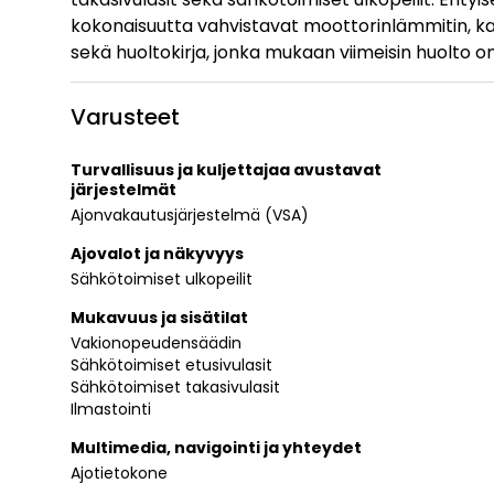
kokonaisuutta vahvistavat moottorinlämmitin, k
sekä huoltokirja, jonka mukaan viimeisin huolto o
Varusteet
Turvallisuus ja kuljettajaa avustavat
järjestelmät
Ajonvakautusjärjestelmä (VSA)
Ajovalot ja näkyvyys
Sähkötoimiset ulkopeilit
Mukavuus ja sisätilat
Vakionopeudensäädin
Sähkötoimiset etusivulasit
Sähkötoimiset takasivulasit
Ilmastointi
Multimedia, navigointi ja yhteydet
Ajotietokone