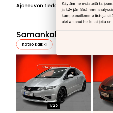
Käytämme evästeitä tarjoama
Ajoneuvon tiedot
ja kävijämäärämme analysoim
kumppaneillemme tietoja siitä
olet antanut heille tai joita o
Samankaltaisia ajoneu
Katso kaikki
1/
20