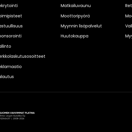
ekrytointi
Matkailuvaunu
Ret
oimipisteet
Moottoripyörä
Moo
astuullisuus
Myynnin lisäpalvelut
Vai
ponsorointi
Huutokauppa
Myy
llinto
erkkolaskutusosoitteet
eklamaatio
alautus