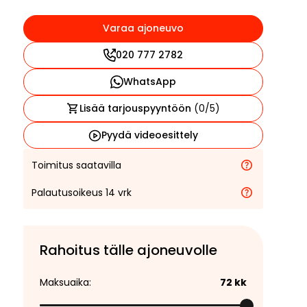
Varaa ajoneuvo
020 777 2782
WhatsApp
Lisää tarjouspyyntöön
(
0
/5)
Pyydä videoesittely
Toimitus saatavilla
Palautusoikeus 14 vrk
Rahoitus tälle ajoneuvolle
Maksuaika:
72
kk