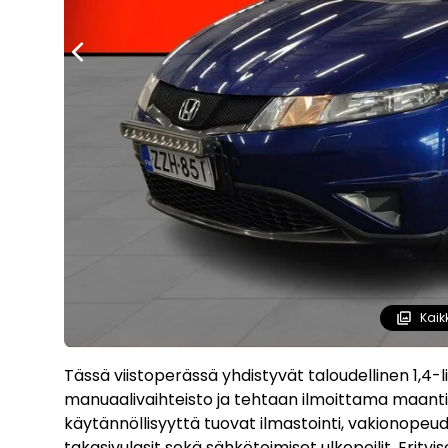
Kaik
Tässä viistoperässä yhdistyvät taloudellinen 1,4-l
manuaalivaihteisto ja tehtaan ilmoittama maantie
käytännöllisyyttä tuovat ilmastointi, vakionopeud
takasivulasit sekä sähkötoimiset ulkopeilit. Erityi