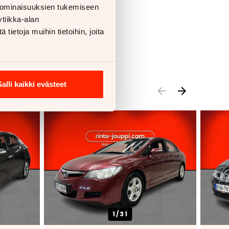
 ominaisuuksien tukemiseen
tiikka-alan
ietoja muihin tietoihin, joita
Salli kaikki evästeet
1/
31