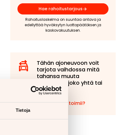
Hae rahoitustarjous
Rahoituslaskelma on suuntaa antava ja
edellyttää hyväksytyn luottopäätöksen ja
kaskovakuutuksen.
Tähän ajoneuvoon voit
tarjota vaihdossa mitä
tahansa muuta
ajoneuvoa, joko yhtä tai
useampaa!
Miten vaihto toimii?
Tietoja