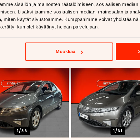
mme sisällön ja mainosten räätälöimiseen, sosiaalisen median
iseen. Lisäksi jaamme sosiaalisen median, mainosalan ja analy
, miten käytät sivustoamme. Kumppanimme voivat yhdistää näitä t
n kerätty, kun olet käyttänyt heidän palvelujaan.
voja
Muokkaa
1/
33
1/
31