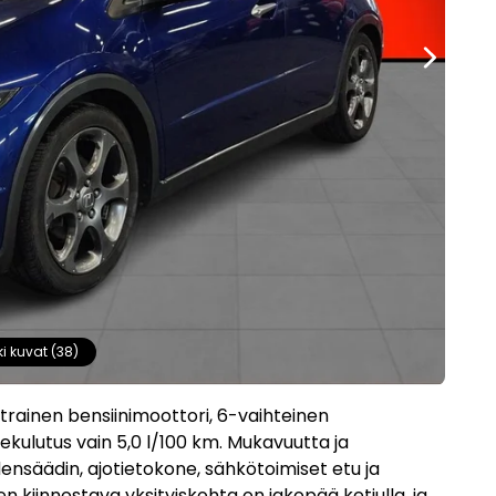
ki kuvat (38)
itrainen bensiinimoottori, 6-vaihteinen
kulutus vain 5,0 l/100 km. Mukavuutta ja
ensäädin, ajotietokone, sähkötoimiset etu ja
sen kiinnostava yksityiskohta on jakopää ketjulla, ja