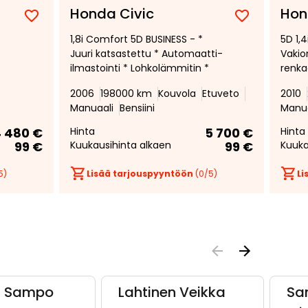
Honda Civic
Hon
Lisää
Poista
Lisää
Poista
1,8i Comfort 5D BUSINESS - *
5D 1,4
suosikiksi
suosikeista
suosikiksi
suosikeist
Juuri katsastettu * Automaatti-
Vakio
ilmastointi * Lohkolämmitin *
renka
Huolto
2006
198000 km
Kouvola
Etuveto
2010
Manuaali
Bensiini
Manua
 480 €
Hinta
5 700 €
Hinta
99 €
Kuukausihinta alkaen
99 €
Kuuka
5)
Lisää tarjouspyyntöön
(
0
/5)
Li
a Sampo
Lahtinen Veikka
Sa