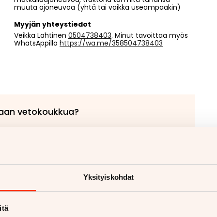
muuta ajoneuvoa (yhtä tai vaikka useampaakin)
Myyjän yhteystiedot
Veikka Lahtinen
0504738403
. Minut tavoittaa myös
WhatsAppilla
https://wa.me/358504738403
aan vetokoukkua?
etokoukku asennettuna
ukut alk. 670€
koukut alk. 810€
Yksityiskohdat
 lisää
itä