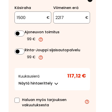
Käsiraha
Viimeinen erä
€
€
Ajoneuvon toimitus
99 €
Rinta-Jouppi sijaisautopalvelu
99 €
117,12 €
Kuukausierä
Näytä
hintaerittely
Haluan myös tarjouksen
vakuutuksesta