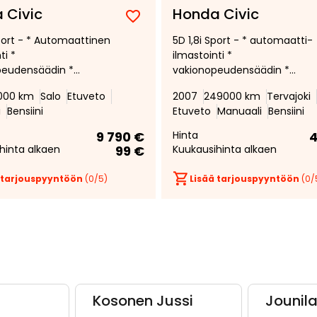
 Civic
Honda Civic
Lisää
Poista
Sport - * Automaattinen
5D 1,8i Sport - * automaatti-
suosikiksi
suosikeista
ti *
ilmastointi *
peudensäädin *
vakionopeudensäädin *
ku *
penkinlämmittimet edessä *
000 km
Salo
Etuveto
2007
249000 km
Tervajoki
i
Bensiini
Etuveto
Manuaali
Bensiini
9 790 €
Hinta
4
hinta alkaen
99 €
Kuukausihinta alkaen
 tarjouspyyntöön
(
0
/5)
Lisää tarjouspyyntöön
(
0
/
Kosonen Jussi
Jounil