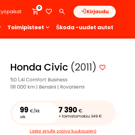
0
työpaikat
Kirjaudu
Toimipisteet
Škoda -uudet autot
Honda Civic
(2011)
5D 1,4i Comfort Business
191 000 km | Bensiini | Rovaniemi
99
7 390
€
€/kk
+ toimistomaksu 349 €
alk.
Laske sinulle sopiva kuukausierä