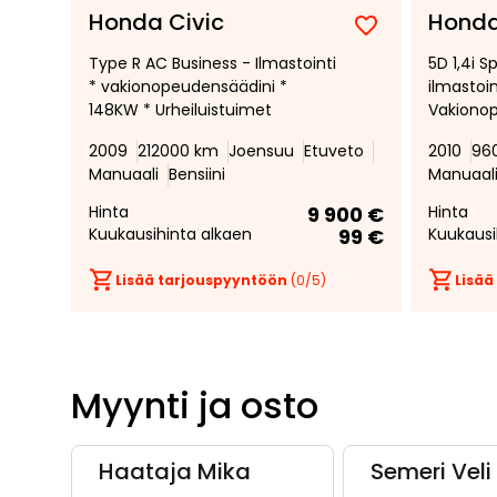
Honda Civic
Honda
Lisää
Poista
Type R AC Business - Ilmastointi
5D 1,4i 
suosikiksi
suosikeista
* vakionopeudensäädini *
ilmastoin
148KW * Urheiluistuimet
Vakiono
Vetokouk
2009
212000 km
Joensuu
Etuveto
2010
96
Manuaali
Bensiini
Manuaal
Hinta
9 900 €
Hinta
Kuukausihinta alkaen
99 €
Kuukausi
Lisää tarjouspyyntöön
(
0
/5)
Lisää
Myynti ja osto
Haataja Mika
Semeri Veli