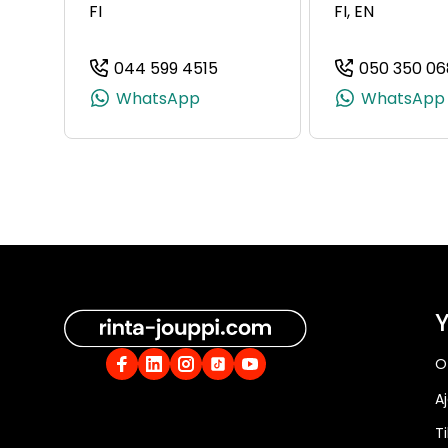
FI
FI, EN
044 599 4515
050 350 06
(+358445994515, 0445994515
WhatsApp
WhatsApp
Y
O
A
Ti