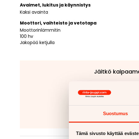
Avaimet, lukitus ja käynnistys
Kaksi avainta
Moottori, vaihteisto ja vetotapa
Moottorinlämmitin
100 hv
Jakopää ketjulla
Jäitkö kaipaam
Tähänkin autoon v
Kiinteät ko
Irrotettavat 
Suostumus
Lue
Tämä sivusto käyttää eväste