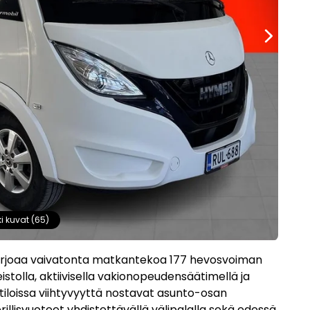
ki kuvat (65)
 tarjoaa vaivatonta matkantekoa 177 hevosvoiman
istolla, aktiivisella vakionopeudensäätimellä ja
tiloissa viihtyvyyttä nostavat asunto-osan
et erillisvuoteet yhdistettävällä välipalalla sekä edessä