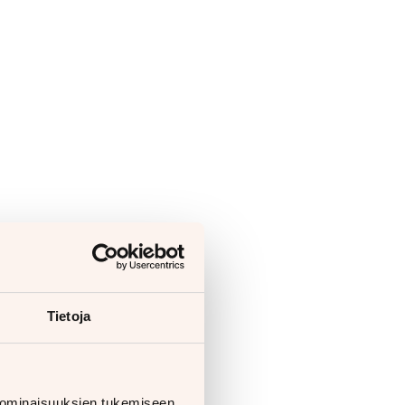
Tietoja
 ominaisuuksien tukemiseen