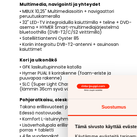
Multimedia, navigointi ja yhteydet
• MBUX 10,25" Multimediasoitin + navigaattori
peruutuskameralla
• 32" LED-TV integroiduilla kaiuttimilla + teline + DVD-
asema + HYMER Smart-multimediajärjestelmä
bluetoothilla (DVB-T2/C/S2 virittimillä)
• Satelliittiantenni Oyster 85
• Koriin integroitu DVB-T2-antenni + asuinosan
kaiuttimet
Kori ja ulkonäkö
• GFK lasikuitupinnoite katolla
• Hymer PUAL II korirakenne (foam-eriste ja
puuvapaa rakenne)
• SLC (Super Light Chassis) kaksoispohjarakenne
(lämmin 36cm syvä välipohja)
Pohjaratkaisu, oleskelutilat ja vuodepaikat
Takana erillisvuoteet pitkittäin, yhdistetävissä.
Suostumus
Edessä nostovuode.
• Komfort L-istuinryhmä
• Lisäverhoilupala erillisvuoteiden väliin ja komfort-
Tämä sivusto käyttää eväste
porras + tabletti
• 4:lle vuodepaikat
Käytämme evästeitä tarjoama