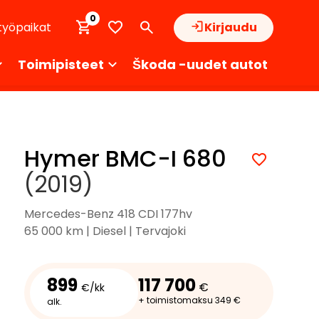
0
työpaikat
Kirjaudu
Toimipisteet
Škoda -uudet autot
Hymer BMC-I 680
(2019)
Mercedes-Benz 418 CDI 177hv
65 000 km | Diesel | Tervajoki
899
117 700
€
€/kk
+ toimistomaksu 349 €
alk.