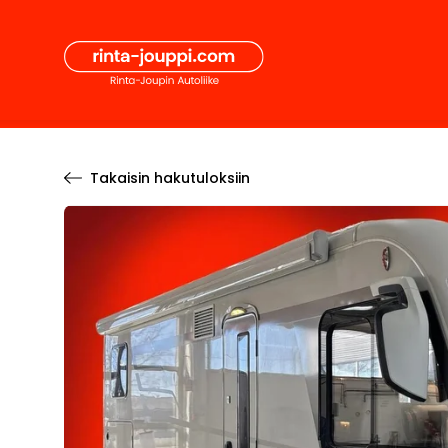
Hyppää
Secon
sisältöön
Pääval
Takaisin hakutuloksiin