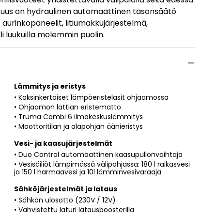
suus on hydraulinen automaattinen tasonsäätö
aurinkopaneelit, litiumakkujärjestelmä,
lli luukuilla molemmin puolin.
Lämmitys ja eristys
• Kaksinkertaiset lämpöeristelasit ohjaamossa
• Ohjaamon lattian eristematto
• Truma Combi 6 ilmakeskuslämmitys
• Moottoritilan ja alapohjan äänieristys
Vesi- ja kaasujärjestelmät
• Duo Control automaattinen kaasupullonvaihtaja
• Vesisäiliöt lämpimässä välipohjassa: 180 l raikasvesi
ja 150 l harmaavesi ja 10l lämminvesivaraaja
Sähköjärjestelmät ja lataus
• Sähkön ulosotto (230V / 12V)
• Vahvistettu laturi latausboosterilla