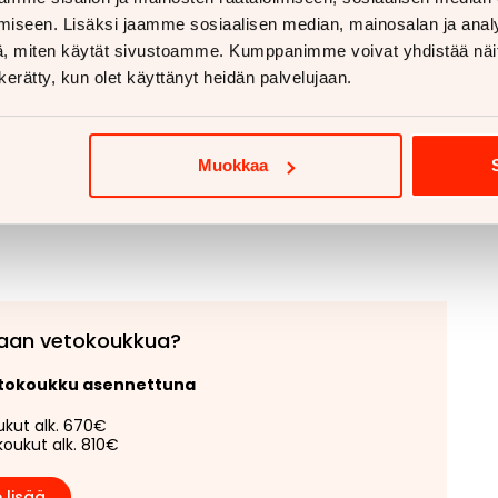
iseen. Lisäksi jaamme sosiaalisen median, mainosalan ja analy
Myyjän yhteystiedot
, miten käytät sivustoamme. Kumppanimme voivat yhdistää näitä t
Henry Fräntilä
044 599 4237
n kerätty, kun olet käyttänyt heidän palvelujaan.
Muokkaa
aan vetokoukkua?
etokoukku asennettuna
ukut alk. 670€
koukut alk. 810€
 lisää