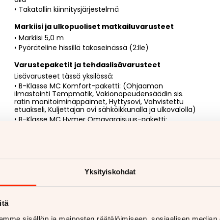
• Takatallin kiinnitysjärjestelmä
Markiisi ja ulkopuoliset matkailuvarusteet
• Markiisi 5,0 m
• Pyöräteline hissillä takaseinässä (2:lle)
Varustepaketit ja tehdaslisävarusteet
Lisävarusteet tässä yksilössä:
• B-Klasse MC Komfort-paketti: (Ohjaamon
ilmastointi Tempmatik, Vakionopeudensäädin sis.
ratin monitoiminäppäimet, Hyttysovi, Vahvistettu
etuakseli, Kuljettajan ovi sähköikkunalla ja ulkovalolla)
• B-Klasse MC Hymer Omavaraisuus-paketti:
(Aurinkopaneelit 2x90W sis. info-näyttö, Invertteri
(vaihtomuunnin 12V->230V) 1800W, Hymer Smart
Battery -järjestelmä (135Ah Litium) sisältää lisälaturin
ja akkutietokoneen, Asuinosan 2. ja 3. akku, 4 x 230V /
3 x 12V / 2x tupla-USB lisäpistorasiat)
Vakiona mm:
Yksityiskohdat
Huolto, historia ja takuu
• Sähköinen huoltokirja
itä
• Tiiveystarkastettu 4/2026
• 2019 vuosimalli, käyttöönotettu 12/2018
mme sisällön ja mainosten räätälöimiseen, sosiaalisen median