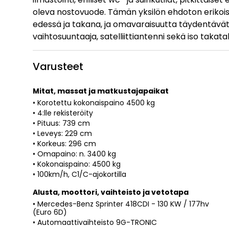
oleva nostovuode. Tämän yksilön ehdoton erikoi
edessä ja takana, ja omavaraisuutta täydentävät 
vaihtosuuntaaja, satelliittiantenni sekä iso takata
Varusteet
Mitat, massat ja matkustajapaikat
• Korotettu kokonaispaino 4500 kg
• 4:lle rekisteröity
• Pituus: 739 cm
• Leveys: 229 cm
• Korkeus: 296 cm
• Omapaino: n. 3400 kg
• Kokonaispaino: 4500 kg
• 100km/h, C1/C-ajokortilla
Alusta, moottori, vaihteisto ja vetotapa
• Mercedes-Benz Sprinter 418CDI - 130 KW / 177hv
(Euro 6D)
• Automaattivaihteisto 9G-TRONIC