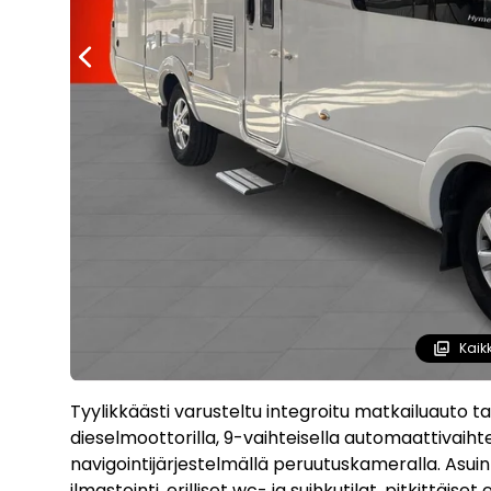
Kaik
Tyylikkäästi varusteltu integroitu matkailuauto
dieselmoottorilla, 9-vaihteisella automaattivaihte
navigointijärjestelmällä peruutuskameralla. Asuin
ilmastointi, erilliset wc- ja suihkutilat, pitkittäis