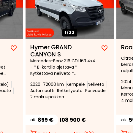
1/
22
Hymer GRAND
Roa
Lisää
Poista
Lisää
Poista
CANYON S
Citroe
suosikiksi
suosikeista
suosikiksi
suosikeist
Mercedes-Benz 316 CDI 163 4x4
kerro
eet
- * B-kortilla ajettava *
neljäl
eli
Kytkettävä neliveto *
sähkö
Automaattivaihteisto *
2024
nelip
kelo)
2020
72000 km
Kempele
Neliveto
Mukautuva
Manua
Vakin
lyauto
Automaatti
Retkeilyauto
Parivuode
vakionopeudensäädin *
Kerro
2 makuupaikkaa
Aurinkopaneeli *
4 ma
899 €
108 900 €
5
alk.
alk.