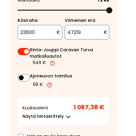
Maksuaika:
72
kk
Käsiraha
Viimeinen erä
€
€
Rinta-Jouppi Caravan Turva
matkailuautot
649 €
Ajoneuvon toimitus
99 €
1 067,38 €
Kuukausierä
Näytä
hintaerittely