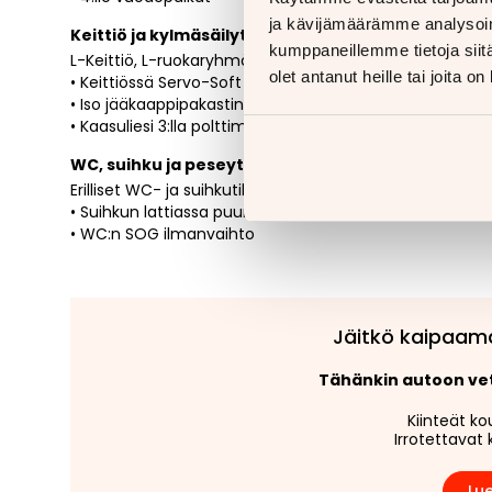
ja kävijämäärämme analysoim
Keittiö ja kylmäsäilytys
kumppaneillemme tietoja siitä
L-Keittiö, L-ruokaryhmä.
olet antanut heille tai joita o
• Keittiössä Servo-Soft itsesulkumekanismi
• Iso jääkaappipakastin Smart-Tower 142 l
• Kaasuliesi 3:lla polttimolla ja piezo-sytytyksellä
WC, suihku ja peseytymistilat
Erilliset WC- ja suihkutilat.
• Suihkun lattiassa puuritilä
• WC:n SOG ilmanvaihto
Jäitkö kaipaam
Tähänkin autoon v
Kiinteät ko
Irrotettavat 
Lue