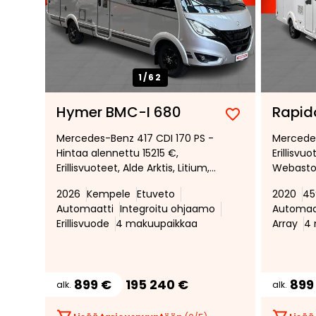
1/
62
Hymer BMC-I 680
Rapid
Lisää
Poista
Mercedes-Benz 417 CDI 170 PS -
Mercedes
suosikiksi
suosikeista
Hintaa alennettu 15215 €,
Erillisvu
Erillisvuoteet, Alde Arktis, Litium,
Webasto,
Premium varustetaso, Facelift!
alusta, a
2026
Kempele
Etuveto
2020
45
Automaatti
Integroitu ohjaamo
Automaa
Erillisvuode
4 makuupaikkaa
Array
4 
899 €
195 240 €
899
alk.
alk.