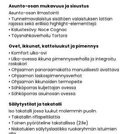
Asunto-osan mukavuus ja sisustus
Asunto-osan ilmastointi
• Tunnelmavalaistus sisältäen valaistuksen lattian
rajassa sekä erillisiä highlight-elementtejä
• Kalustesävy: Noce Cognac
• Täysnahkaverhoilu Tortora
Ovet, ikkunat, kattoluukut ja pimennys
• Komfort ulko-ovi
• Ulko-ovessa ikkuna pimennysverholla ja integroitu
roskakori
• Ohjaamon panoraamakatto manualisesti avattava
• Ohjaamon laskospimennysverhot
• Ohjaamon ikkunoiden termopeite
• Sähköporras kuljettajan ovessa
• Sähköporras asuinosan ovessa
Säilytystilat ja takatalli
Iso takatalli jossa luukut molemmin puolin.
• Takatallin riflapeltilattia
• Toinen pyöräteline takatallissa (2:lle)
• Niskatukien säilytyslaatikko ruokaryhmän istuimien
alla