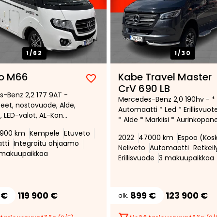
1/
62
1/
30
o M66
Kabe Travel Master
Lisää
Poista
CrV 690 LB
-Benz 2,2 177 9AT -
suosikiksi
suosikeista
Mercedes-Benz 2,0 190hv - *
oteet, nostovuode, Alde,
Automaatti * Led * Erillisvuot
 LED-valot, AL-Kon
* Alde * Markiisi * Aurinkopane
urinkopaneeli, Markiisi
* Invertteri *
900 km
Kempele
Etuveto
2022
47000 km
Espoo (Kos
tti
Integroitu ohjaamo
Neliveto
Automaatti
Retkei
makuupaikkaa
Erillisvuode
3 makuupaikkaa
 €
119 900 €
899 €
123 900 €
alk.