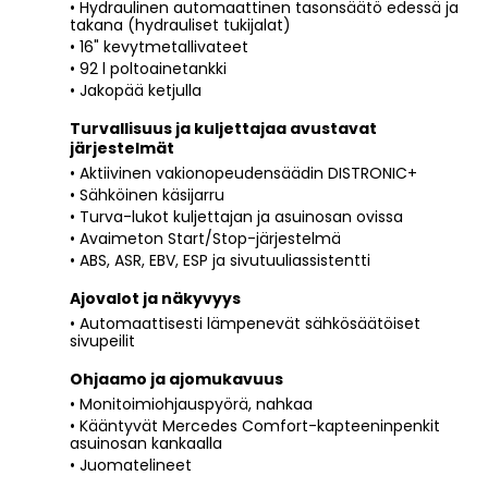
• Hydraulinen automaattinen tasonsäätö edessä ja
takana (hydrauliset tukijalat)
• 16" kevytmetallivateet
• 92 l poltoainetankki
• Jakopää ketjulla
Turvallisuus ja kuljettajaa avustavat
järjestelmät
• Aktiivinen vakionopeudensäädin DISTRONIC+
• Sähköinen käsijarru
• Turva-lukot kuljettajan ja asuinosan ovissa
• Avaimeton Start/Stop-järjestelmä
• ABS, ASR, EBV, ESP ja sivutuuliassistentti
Ajovalot ja näkyvyys
• Automaattisesti lämpenevät sähkösäätöiset
sivupeilit
Ohjaamo ja ajomukavuus
• Monitoimiohjauspyörä, nahkaa
• Kääntyvät Mercedes Comfort-kapteeninpenkit
asuinosan kankaalla
• Juomatelineet