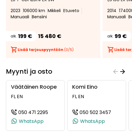
suosikiksi
suosikeista
2023
106000 km
Mikkeli
Etuveto
2014
17400
Manuaali
Bensiini
Manuaali
B
199 €
15 480 €
99 €
alk.
alk.
Lisää tarjouspyyntöön
(
0
/5)
Lisää t
Myynti ja osto
Väätäinen Roope
Komi Eino
FI, EN
FI, EN
050 471 2295
050 502 3457
(+358504712295, 0504712295, +358 5
(+358505
WhatsApp
WhatsApp