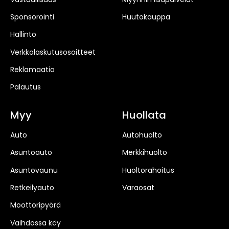
Sponsorointi
Huutokauppa
Hallinto
Verkkolaskutusosoitteet
Reklamaatio
Palautus
Myy
Huollata
Auto
Autohuolto
Asuntoauto
Merkkihuolto
Asuntovaunu
Huoltorahoitus
Retkeilyauto
Varaosat
Moottoripyörä
Vaihdossa käy