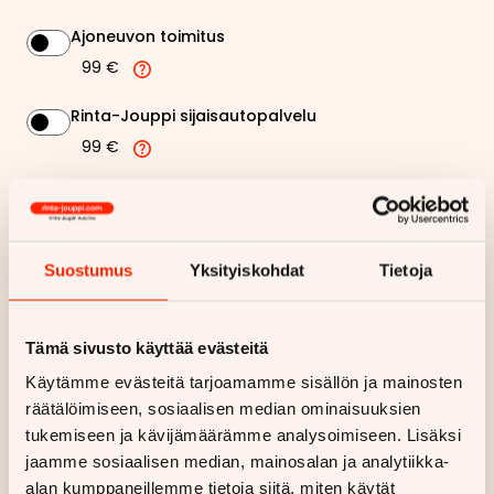
Ajoneuvon toimitus
99 €
Rinta-Jouppi sijaisautopalvelu
99 €
175,96 €
Kuukausierä
Näytä
hintaerittely
Suostumus
Yksityiskohdat
Tietoja
Haluan myös tarjouksen vakuutuksesta
Tämä sivusto käyttää evästeitä
Käytämme evästeitä tarjoamamme sisällön ja mainosten
Hae rahoitustarjous
räätälöimiseen, sosiaalisen median ominaisuuksien
tukemiseen ja kävijämäärämme analysoimiseen. Lisäksi
Rahoituslaskelma on suuntaa antava ja edellyttää hyväksytyn
luottopäätöksen ja kaskovakuutuksen.
jaamme sosiaalisen median, mainosalan ja analytiikka-
alan kumppaneillemme tietoja siitä, miten käytät