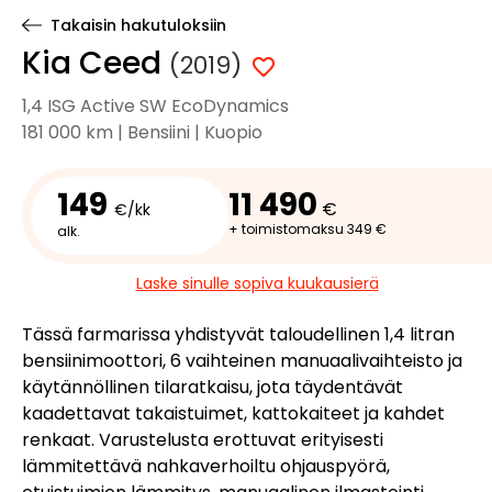
Takaisin hakutuloksiin
Kia Ceed
(2019)
1,4 ISG Active SW EcoDynamics
181 000 km | Bensiini | Kuopio
149
11 490
€
€/kk
+ toimistomaksu 349 €
alk.
Laske sinulle sopiva kuukausierä
Tässä farmarissa yhdistyvät taloudellinen 1,4 litran
bensiinimoottori, 6 vaihteinen manuaalivaihteisto ja
käytännöllinen tilaratkaisu, jota täydentävät
kaadettavat takaistuimet, kattokaiteet ja kahdet
renkaat. Varustelusta erottuvat erityisesti
lämmitettävä nahkaverhoiltu ohjauspyörä,