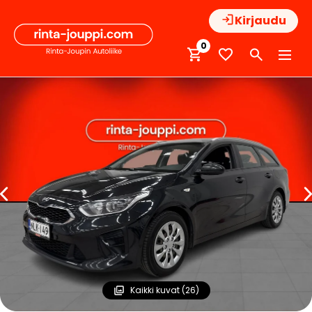
Hyppää
Kirjaudu
sisältöön
0
Kaikki kuvat (26)