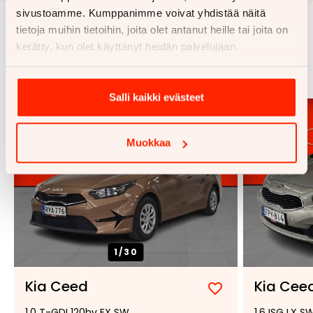
sivustoamme. Kumppanimme voivat yhdistää näitä
tietoja muihin tietoihin, joita olet antanut heille tai joita on
Samankaltaisia ajoneuvoja
kerätty, kun olet käyttänyt heidän palvelujaan.
Katso kaikki
Salli kaikki evästeet
Muokkaa
1/
30
Kia Ceed
Kia Cee
Lisää
Poista
1,0 T-GDI 120hv EX SW
1,6 ISG LX 