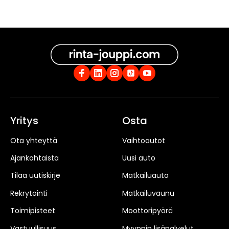
Yritys
Osta
Ota yhteyttä
Vaihtoautot
Ajankohtaista
Uusi auto
Tilaa uutiskirje
Matkailuauto
Rekrytointi
Matkailuvaunu
Toimipisteet
Moottoripyörä
Vastuullisuus
Myynnin lisäpalvelut