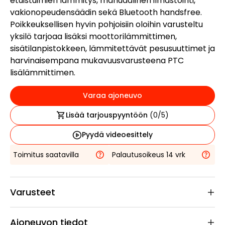
etuistuimien lämmitys, manuaalinen ilmastointi,
vakionopeudensäädin sekä Bluetooth handsfree.
Poikkeuksellisen hyvin pohjoisiin oloihin varusteltu
yksilö tarjoaa lisäksi moottorilämmittimen,
sisätilanpistokkeen, lämmitettävät pesusuuttimet ja
harvinaisempana mukavuusvarusteena PTC
lisälämmittimen.
Varaa ajoneuvo
Lisää tarjouspyyntöön
(
0
/5)
Pyydä videoesittely
Toimitus saatavilla
Palautusoikeus 14 vrk
Varusteet
Ajoneuvon tiedot