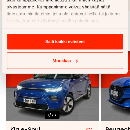
luottopäätöksen ja kaskovakuutuksen.
sivustoamme. Kumppanimme voivat yhdistää näitä
tietoja muihin tietoihin, joita olet antanut heille tai joita on
kerätty, kun olet käyttänyt heidän palvelujaan.
Samankaltaisia ajoneuvoja
Katso kaikki
Salli kaikki evästeet
Muokkaa
1/
27
Kia e-Soul
Peugeot