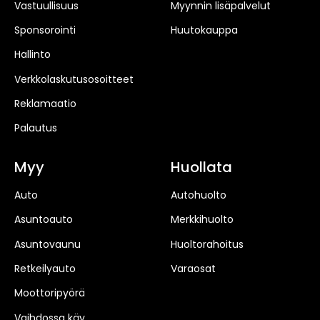
Vastuullisuus
Myynnin lisäpalvelut
Sponsorointi
Huutokauppa
Hallinto
Verkkolaskutusosoitteet
Reklamaatio
Palautus
Myy
Huollata
Auto
Autohuolto
Asuntoauto
Merkkihuolto
Asuntovaunu
Huoltorahoitus
Retkeilyauto
Varaosat
Moottoripyörä
Vaihdossa käy