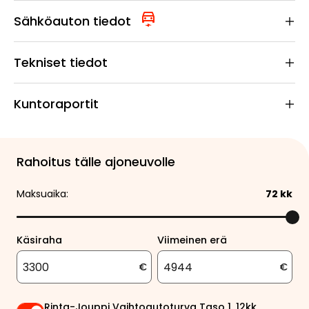
Sähköauton tiedot
Tekniset tiedot
Kuntoraportit
Rahoitus tälle ajoneuvolle
Maksuaika:
72
kk
Käsiraha
Viimeinen erä
€
€
Rinta-Jouppi Vaihtoautoturva Taso 1, 12kk