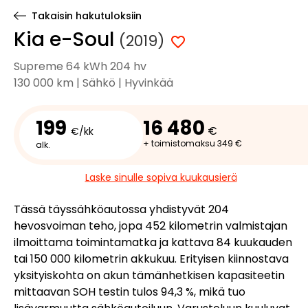
Takaisin hakutuloksiin
Kia e-Soul
(2019)
Supreme 64 kWh 204 hv
130 000 km | Sähkö | Hyvinkää
199
16 480
€
€/kk
+ toimistomaksu 349 €
alk.
Laske sinulle sopiva kuukausierä
Tässä täyssähköautossa yhdistyvät 204
hevosvoiman teho, jopa 452 kilometrin valmistajan
ilmoittama toimintamatka ja kattava 84 kuukauden
tai 150 000 kilometrin akkukuu. Erityisen kiinnostava
yksityiskohta on akun tämänhetkisen kapasiteetin
mittaavan SOH testin tulos 94,3 %, mikä tuo