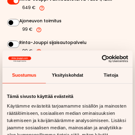
649 €
Ajoneuvon toimitus
99 €
Rinta-Jouppi sijaisautopalvelu
99 €
232,69 €
Kuukausierä
Suostumus
Yksityiskohdat
Tietoja
Näytä
hintaerittely
Tämä sivusto käyttää evästeitä
Haluan myös tarjouksen vakuutuksesta
Käytämme evästeitä tarjoamamme sisällön ja mainosten
räätälöimiseen, sosiaalisen median ominaisuuksien
Hae rahoitustarjous
tukemiseen ja kävijämäärämme analysoimiseen. Lisäksi
jaamme sosiaalisen median, mainosalan ja analytiikka-
Rahoituslaskelma on suuntaa antava ja edellyttää hyväksytyn
alan kumppaneillemme tietoja siitä, miten käytät