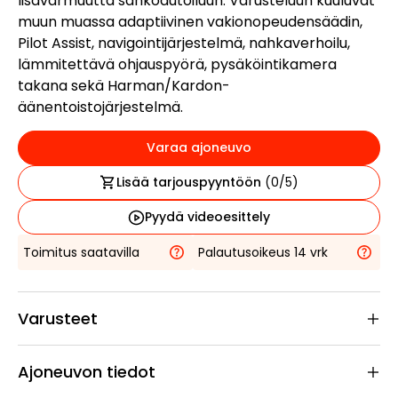
lisävarmuutta sähköautoiluun. Varusteluun kuuluvat
muun muassa adaptiivinen vakionopeudensäädin,
Pilot Assist, navigointijärjestelmä, nahkaverhoilu,
lämmitettävä ohjauspyörä, pysäköintikamera
takana sekä Harman/Kardon-
äänentoistojärjestelmä.
Varaa ajoneuvo
Lisää tarjouspyyntöön
(
0
/5)
Pyydä videoesittely
Toimitus saatavilla
Palautusoikeus 14 vrk
Varusteet
Ajoneuvon tiedot