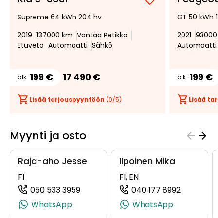
Lisää
Poista
Supreme 64 kWh 204 hv
GT 50 kWh 
suosikiksi
suosikeista
2019
137000 km
Vantaa Petikko
2021
93000
Etuveto
Automaatti
Sähkö
Automaatti
199 €
17 490 €
199 €
alk.
alk.
Lisää tarjouspyyntöön
(
0
/5)
Lisää t
Myynti ja osto
Raja-aho Jesse
Ilpoinen Mika
FI
FI, EN
050 533 3959
040 177 8992
(+358505333959, 0505333959, +358 
(+3584017
WhatsApp
WhatsApp