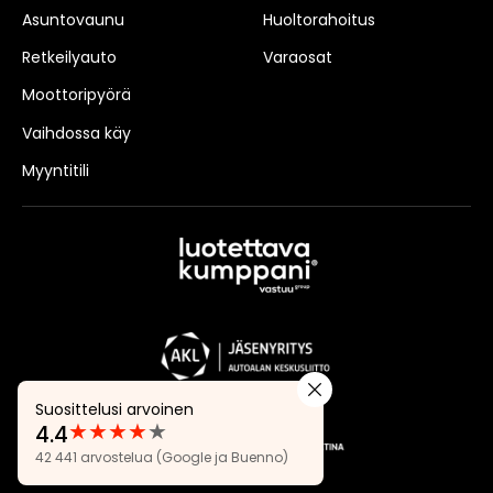
Asuntovaunu
Huoltorahoitus
Retkeilyauto
Varaosat
Moottoripyörä
Vaihdossa käy
Myyntitili
Suosittelusi arvoinen
★
★
★
★
★
4.4
Arvostelut:
42 441 arvostelua
(Google ja Buenno)
4.4