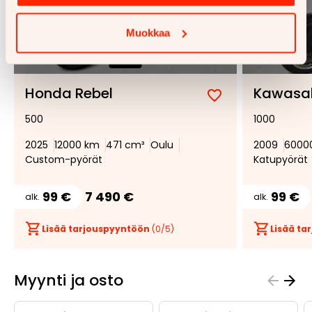
Muokkaa
1/
12
Honda Rebel
Kawasak
Lisää
Poista
500
1000
suosikiksi
suosikeista
2025
12000 km
471 cm³
Oulu
2009
6000
Custom-pyörät
Katupyörät
99 €
7 490 €
99 €
alk.
alk.
Lisää tarjouspyyntöön
(
0
/5)
Lisää t
Myynti ja osto