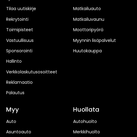
Tilaa uutiskirje
Matkailuauto
Rekrytointi
Matkailuvaunu
Toimipisteet
Moottoripyörä
Vastuullisuus
Myynnin lisäpalvelut
Sponsorointi
Huutokauppa
Hallinto
Verkkolaskutusosoitteet
Reklamaatio
Palautus
Myy
Huollata
Auto
Autohuolto
Asuntoauto
Merkkihuolto