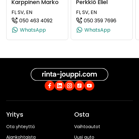
Karppinen Marko
Perkkiö Eliel
FI, SV, EN
FI, SV, EN
050 463 4092
050 359 7696
(+358504634092, 0504634092, +35
(+358503
WhatsApp
WhatsApp
Yritys
Osta
Ota yhteyttä
Vaihtoautot
Ajankohtaista
Uusi auto