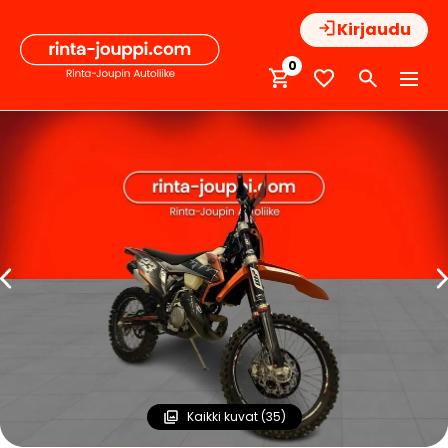
Hyppää
Kirjaudu
sisältöön
0
Kaikki kuvat (35)