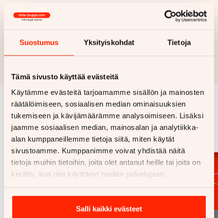
Haluan myös tarjouksen vakuutuksesta
Hae rahoitustarjous
Suostumus
Yksityiskohdat
Tietoja
Rahoituslaskelma on suuntaa antava ja edellyttää hyväksytyn
luottopäätöksen ja kaskovakuutuksen.
Tämä sivusto käyttää evästeitä
Käytämme evästeitä tarjoamamme sisällön ja mainosten
räätälöimiseen, sosiaalisen median ominaisuuksien
Samankaltaisia ajoneuvoja
tukemiseen ja kävijämäärämme analysoimiseen. Lisäksi
jaamme sosiaalisen median, mainosalan ja analytiikka-
Katso kaikki
alan kumppaneillemme tietoja siitä, miten käytät
sivustoamme. Kumppanimme voivat yhdistää näitä
tietoja muihin tietoihin, joita olet antanut heille tai joita on
kerätty, kun olet käyttänyt heidän palvelujaan.
Salli kaikki evästeet