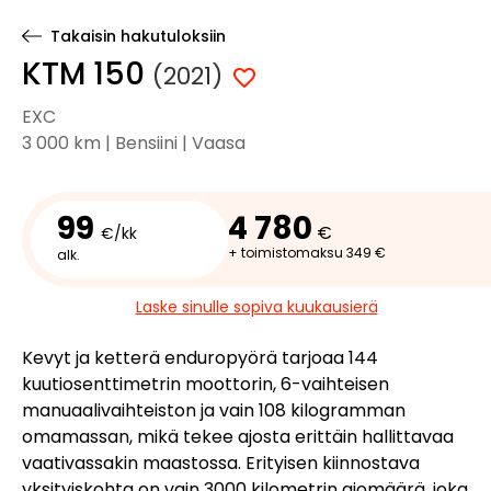
Takaisin hakutuloksiin
KTM 150
(2021)
EXC
3 000 km | Bensiini | Vaasa
99
4 780
€
€/kk
+ toimistomaksu 349 €
alk.
Laske sinulle sopiva kuukausierä
Kevyt ja ketterä enduropyörä tarjoaa 144
kuutiosenttimetrin moottorin, 6-vaihteisen
manuaalivaihteiston ja vain 108 kilogramman
omamassan, mikä tekee ajosta erittäin hallittavaa
vaativassakin maastossa. Erityisen kiinnostava
yksityiskohta on vain 3000 kilometrin ajomäärä, joka