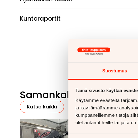
Kuntoraportit
Suostumus
Samankaltaisia ajoneu
Tämä sivusto käyttää eväste
Käytämme evästeitä tarjoama
Katso kaikki
ja kävijämäärämme analysoim
kumppaneillemme tietoja siitä
olet antanut heille tai joita o