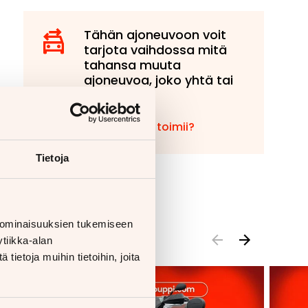
Tähän ajoneuvoon voit
tarjota vaihdossa mitä
tahansa muuta
ajoneuvoa, joko yhtä tai
useampaa!
Miten vaihto toimii?
Tietoja
 ominaisuuksien tukemiseen
tiikka-alan
ietoja muihin tietoihin, joita