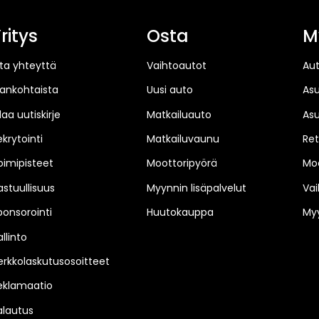
ritys
Osta
M
ta yhteyttä
Vaihtoautot
Au
jankohtaista
Uusi auto
As
laa uutiskirje
Matkailuauto
As
ekrytointi
Matkailuvaunu
Ret
oimipisteet
Moottoripyörä
Moo
astuullisuus
Myynnin lisäpalvelut
Vai
ponsorointi
Huutokauppa
Myy
llinto
erkkolaskutusosoitteet
eklamaatio
alautus