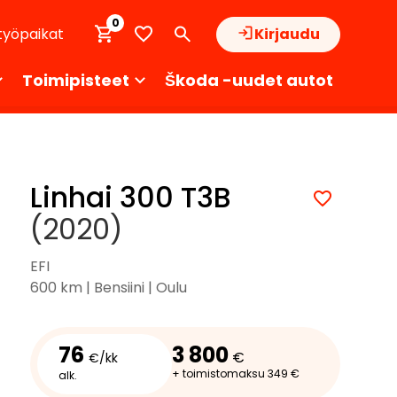
0
työpaikat
Kirjaudu
Toimipisteet
Škoda -uudet autot
Linhai 300 T3B
(2020)
EFI
600 km | Bensiini | Oulu
76
3 800
€
€/kk
+ toimistomaksu 349 €
alk.