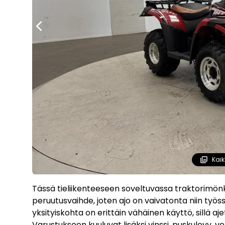
Kaik
Tässä tieliikenteeseen soveltuvassa traktorimönki
peruutusvaihde, joten ajo on vaivatonta niin työss
yksityiskohta on erittäin vähäinen käyttö, sillä aj
Varustukseen kuuluvat lisäksi vinssi, puskulevy, 