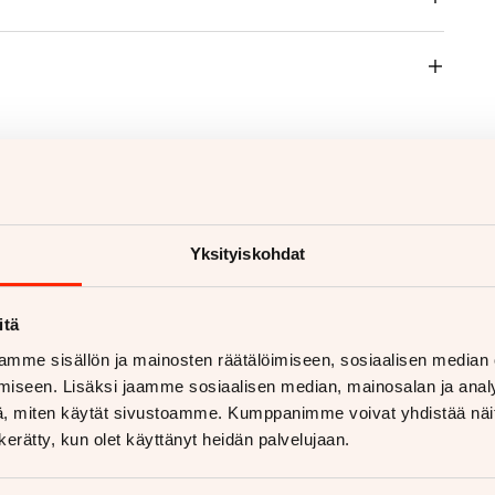
Yksityiskohdat
voja
itä
mme sisällön ja mainosten räätälöimiseen, sosiaalisen median
iseen. Lisäksi jaamme sosiaalisen median, mainosalan ja analy
, miten käytät sivustoamme. Kumppanimme voivat yhdistää näitä t
n kerätty, kun olet käyttänyt heidän palvelujaan.