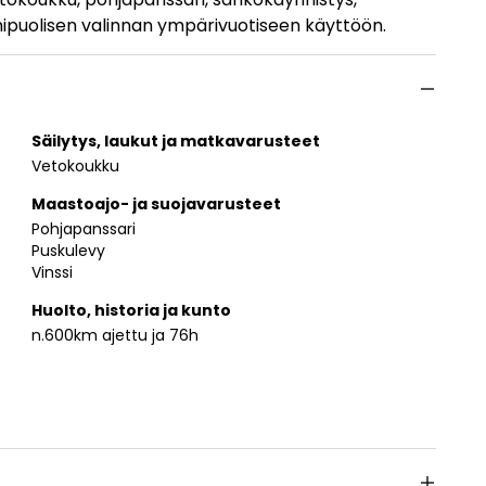
onipuolisen valinnan ympärivuotiseen käyttöön.
Säilytys, laukut ja matkavarusteet
Vetokoukku
Maastoajo- ja suojavarusteet
Pohjapanssari
Puskulevy
Vinssi
Huolto, historia ja kunto
n.600km ajettu ja 76h