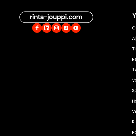
Y
O
A
Ti
R
T
V
S
Ha
V
R
P