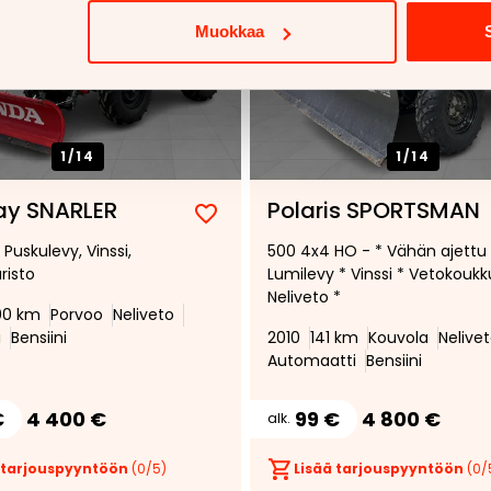
Muokkaa
1/
14
1/
14
y SNARLER
Polaris SPORTSMAN
Lisää
Poista
Puskulevy, Vinssi,
500 4x4 HO - * Vähän ajettu 
suosikiksi
suosikeista
risto
Lumilevy * Vinssi * Vetokoukk
Neliveto *
00 km
Porvoo
Neliveto
i
Bensiini
2010
141 km
Kouvola
Nelive
Automaatti
Bensiini
€
4 400 €
99 €
4 800 €
alk.
 tarjouspyyntöön
(
0
/5)
Lisää tarjouspyyntöön
(
0
/