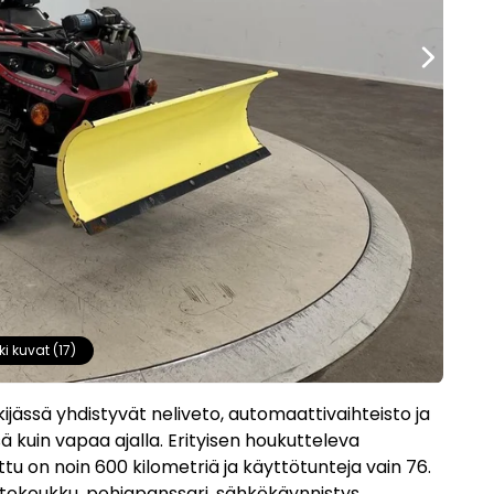
ki kuvat (17)
jässä yhdistyvät neliveto, automaattivaihteisto ja
ä kuin vapaa ajalla. Erityisen houkutteleva
ettu on noin 600 kilometriä ja käyttötunteja vain 76.
vetokoukku, pohjapanssari, sähkökäynnistys,