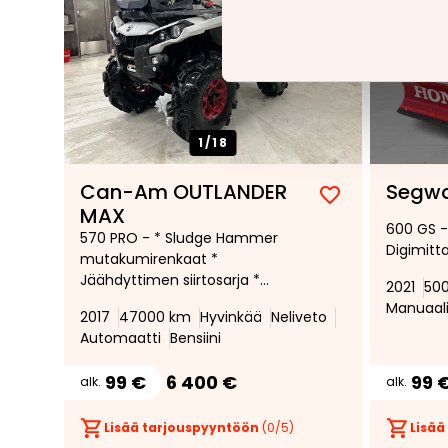
1/
18
Can-Am OUTLANDER
Segwa
Lisää
Poista
MAX
600 GS - 
suosikiksi
suosikeista
570 PRO - * Sludge Hammer
Digimitta
mutakumirenkaat *
Jäähdyttimen siirtosarja *
2021
50
selkänoja * matkustajanistuin
Manuaal
2017
47000 km
Hyvinkää
Neliveto
selkänojalla ja käsipidikkeillä
Automaatti
Bensiini
*vinssi *
99 €
6 400 €
99 
alk.
alk.
Lisää tarjouspyyntöön
(
0
/5)
Lisää