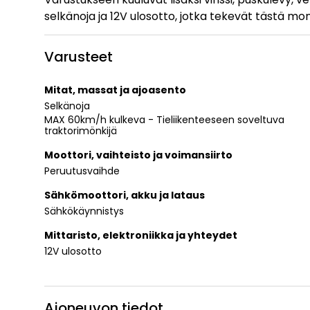
selkänoja ja 12V ulosotto, jotka tekevät tästä m
Varusteet
Mitat, massat ja ajoasento
Selkänoja
MAX 60km/h kulkeva - Tieliikenteeseen soveltuva
traktorimönkijä
Moottori, vaihteisto ja voimansiirto
Peruutusvaihde
Sähkömoottori, akku ja lataus
Sähkökäynnistys
Mittaristo, elektroniikka ja yhteydet
12V ulosotto
Ajoneuvon tiedot