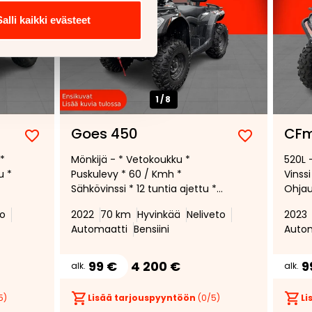
Salli kaikki evästeet
1/
8
Goes 450
CFm
Lisää
Poista
Lisää
Poista
*
Mönkijä - * Vetokoukku *
520L -
suosikiksi
suosikeista
suosikiksi
suosikeist
u *
Puskulevy * 60 / Kmh *
Vinss
Sähkövinssi * 12 tuntia ajettu *
Ohjau
Yksiomisteinen *
to
2022
70 km
Hyvinkää
Neliveto
2023
Automaatti
Bensiini
Auto
99 €
4 200 €
9
alk.
alk.
5)
Lisää tarjouspyyntöön
(
0
/5)
Li