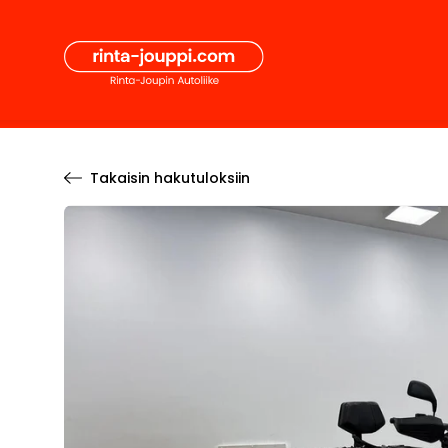
Hyppää
Secon
sisältöön
Pääval
Takaisin hakutuloksiin