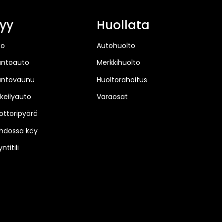
yy
Huollata
to
Autohuolto
untoauto
Merkkihuolto
untovaunu
Huoltorahoitus
keilyauto
Varaosat
ttoripyörä
hdossa käy
ntitili