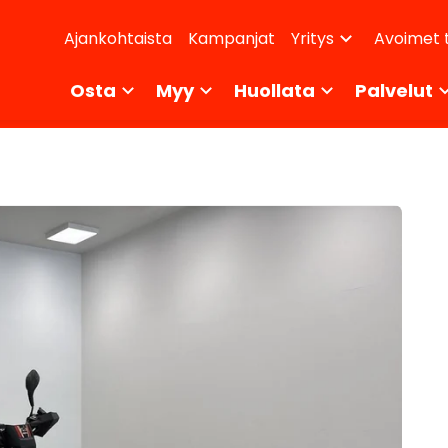
dary
Ajankohtaista
Kampanjat
Avoimet 
Yritys
ikko
Osta
Myy
Huollata
Palvelut