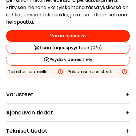
penkinlämmittimet edessä ja peruutuskamera.
Erityisen hienona yksityiskohtana tässä yksilössä on
sähkötoiminen takaluukku, joka tuo arkeen selkeää
helppoutta.
Varaa ajoneuvo
Lisää tarjouspyyntöön
(
0
/5)
Pyydä videoesittely
Toimitus saatavilla
Palautusoikeus 14 vrk
Varusteet
Ajoneuvon tiedot
Tekniset tiedot