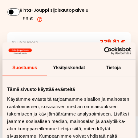
Rinta-Jouppi sijaisautopalvelu
99 €
229,81 €
Kuukausierä
Näytä
hintaerittely
Suostumus
Yksityiskohdat
Tietoja
Haluan myös tarjouksen vakuutuksesta
Tämä sivusto käyttää evästeitä
Hae rahoitustarjous
Käytämme evästeitä tarjoamamme sisällön ja mainosten
Rahoituslaskelma on suuntaa antava ja edellyttää hyväksytyn
räätälöimiseen, sosiaalisen median ominaisuuksien
luottopäätöksen ja kaskovakuutuksen.
tukemiseen ja kävijämäärämme analysoimiseen. Lisäksi
jaamme sosiaalisen median, mainosalan ja analytiikka-
alan kumppaneillemme tietoja siitä, miten käytät
Samankaltaisia ajoneuvoja
sivustoamme. Kumppanimme voivat yhdistää näitä