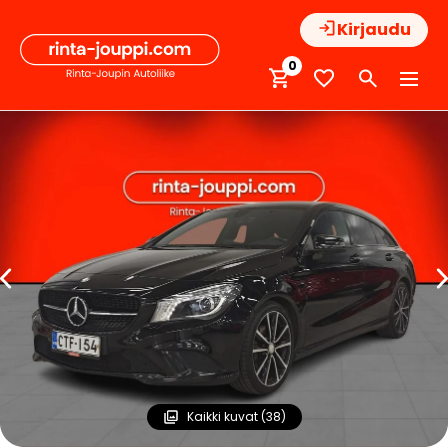
Hyppää
Kirjaudu
sisältöön
0
Kaikki kuvat (38)