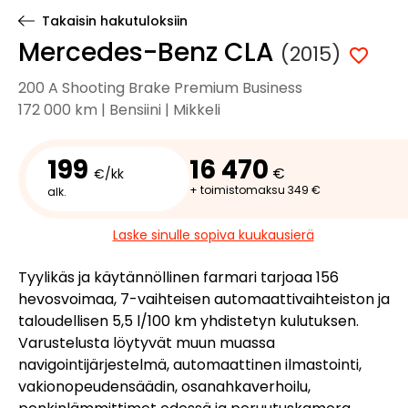
Takaisin hakutuloksiin
Mercedes-Benz CLA
(2015)
200 A Shooting Brake Premium Business
172 000 km | Bensiini | Mikkeli
199
16 470
€
€/kk
+ toimistomaksu 349 €
alk.
Laske sinulle sopiva kuukausierä
Tyylikäs ja käytännöllinen farmari tarjoaa 156
hevosvoimaa, 7-vaihteisen automaattivaihteiston ja
taloudellisen 5,5 l/100 km yhdistetyn kulutuksen.
Varustelusta löytyvät muun muassa
navigointijärjestelmä, automaattinen ilmastointi,
vakionopeudensäädin, osanahkaverhoilu,