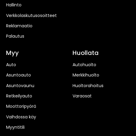
Hallinto
Verkkolaskutusosoitteet
Reklamaatio
Palautus
Myy
Huollata
Auto
Autohuolto
Asuntoauto
Merkkihuolto
Asuntovaunu
Huoltorahoitus
Retkeilyauto
Varaosat
Moottoripyörä
Vaihdossa käy
Myyntitili