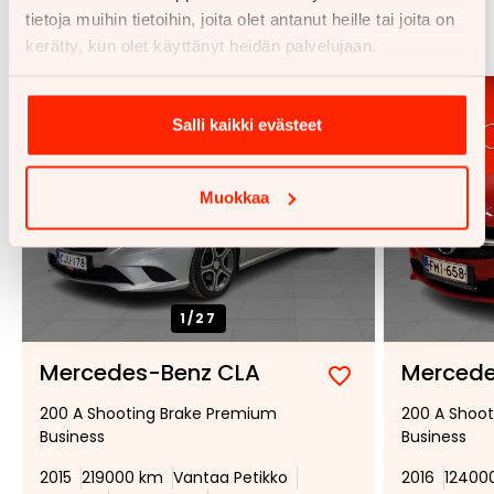
tietoja muihin tietoihin, joita olet antanut heille tai joita on
Katso kaikki
kerätty, kun olet käyttänyt heidän palvelujaan.
Salli kaikki evästeet
Muokkaa
1/
27
Mercedes-Benz CLA
Mercede
Lisää
Poista
200 A Shooting Brake Premium
200 A Shoo
suosikiksi
suosikeista
Business
Business
2015
219000 km
Vantaa Petikko
2016
12400