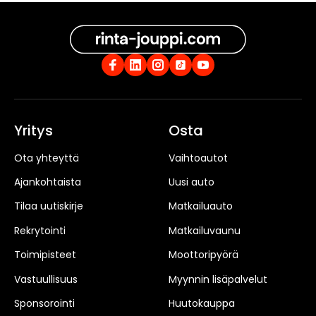
Yritys
Osta
Ota yhteyttä
Vaihtoautot
Ajankohtaista
Uusi auto
Tilaa uutiskirje
Matkailuauto
Rekrytointi
Matkailuvaunu
Toimipisteet
Moottoripyörä
Vastuullisuus
Myynnin lisäpalvelut
Sponsorointi
Huutokauppa