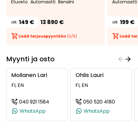
Etuveto
Automaatti
Bensiini
Automaatti
149 €
13 890 €
199 €
alk.
alk.
Lisää tarjouspyyntöön
(
0
/5)
Lisää t
Myynti ja osto
Moilanen Lari
Ohlis Lauri
FI, EN
FI, EN
040 921 1584
050 520 4180
(+358409211584, 0409211584, +358 40
(+358505
WhatsApp
WhatsApp