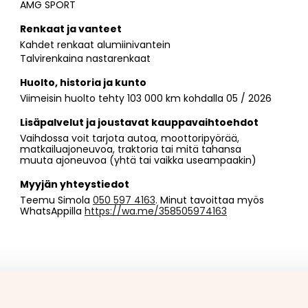
AMG SPORT
Renkaat ja vanteet
Kahdet renkaat alumiinivantein
Talvirenkaina nastarenkaat
Huolto, historia ja kunto
Viimeisin huolto tehty 103 000 km kohdalla 05 / 2026
Lisäpalvelut ja joustavat kauppavaihtoehdot
Vaihdossa voit tarjota autoa, moottoripyörää,
matkailuajoneuvoa, traktoria tai mitä tahansa
muuta ajoneuvoa (yhtä tai vaikka useampaakin)
Myyjän yhteystiedot
Teemu Simola
050 597 4163
. Minut tavoittaa myös
WhatsAppilla
https://wa.me/358505974163