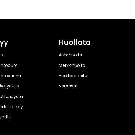
yy
Huollata
to
Autohuolto
untoauto
Merkkihuolto
untovaunu
Huoltorahoitus
keilyauto
Varaosat
ttoripyörä
hdossa käy
ntitili