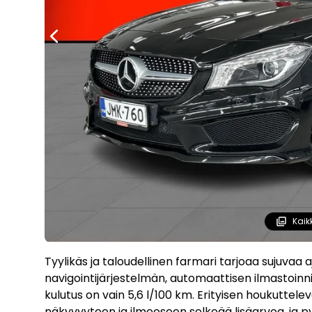
Kaik
Tyylikäs ja taloudellinen farmari tarjoaa sujuvaa 
navigointijärjestelmän, automaattisen ilmastoinn
kulutus on vain 5,6 l/100 km. Erityisen houkuttele
näkyvyyteen ja ilmeeseen selkeää lisäarvoa, ja p