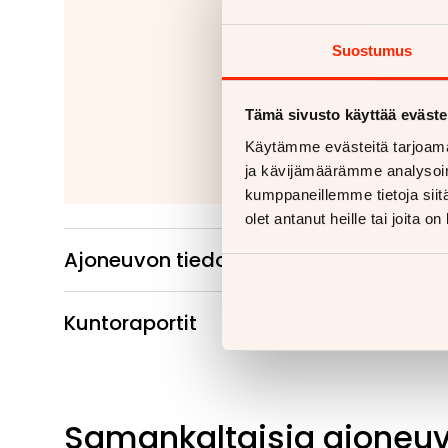
Jäitkö kaipaam
Suostumus
Tähänkin autoon v
Kiinteät ko
Irrotettavat 
Tämä sivusto käyttää eväste
Käytämme evästeitä tarjoama
Lue
ja kävijämäärämme analysoim
kumppaneillemme tietoja siitä
olet antanut heille tai joita o
Ajoneuvon tiedot
Kuntoraportit
Samankaltaisia ajoneu