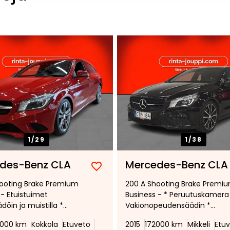
1/
29
1/
38
des-Benz CLA
Mercedes-Benz CLA
Lisää
Poista
ooting Brake Premium
200 A Shooting Brake Premi
suosikiksi
suosikeista
 - Etuistuimet
Business - * Peruutuskamera
öin ja muistilla *
Vakionopeudensäädin *
skamera * Xenon-
Ilmastointi * Sähkötoiminen
4000 km
Kokkola
Etuveto
2015
172000 km
Mikkeli
Etu
 * Vakionopeudensäädin
takaluukku *