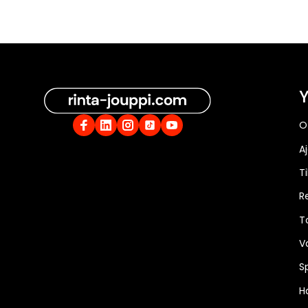
Y
O
A
Ti
R
T
V
S
Ha