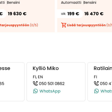
tti
Bensiini
Automaatti
Bensiini
-auto
 €
19 630 €
199 €
16 470 €
alk.
 tarjouspyyntöön
(
0
/5)
Lisää tarjouspyyntöön
(
0
/
esse
Kylliö Miko
Ratilai
FI, EN
FI
85
050 501 0862
050 4
4, +358 50 520 5634)
(+358409225685, 0409225685, +358 40 922 5685)
(+358505010862, 050501
WhatsApp
What