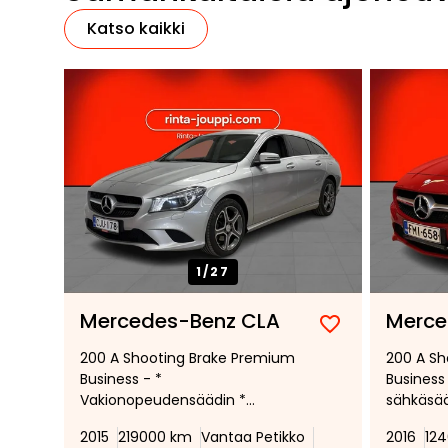
Katso kaikki
1/
27
Mercedes-Benz CLA
Merce
Lisää
Poista
200 A Shooting Brake Premium
200 A Sh
suosikiksi
suosikeista
Business - *
Business
Vakionopeudensäädin *
sähkäsääd
Lohkolämmitin * Kahdet renkaat
Peruutu
2015
219000 km
Vantaa Petikko
2016
12
alumiinivanteilla * Metalliväri *
ajovalot