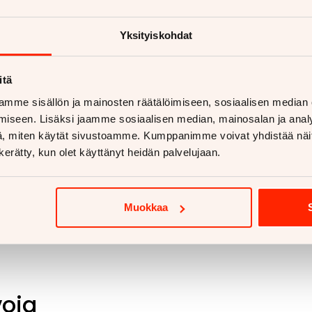
aan vetokoukkua?
Yksityiskohdat
etokoukku asennettuna
ukut alk. 670€
koukut alk. 810€
itä
mme sisällön ja mainosten räätälöimiseen, sosiaalisen median
 lisää
iseen. Lisäksi jaamme sosiaalisen median, mainosalan ja analy
, miten käytät sivustoamme. Kumppanimme voivat yhdistää näitä t
n kerätty, kun olet käyttänyt heidän palvelujaan.
Muokkaa
voja