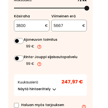
Maksuaika:
72
kk
Käsiraha
Viimeinen erä
€
€
Ajoneuvon toimitus
99 €
Rinta-Jouppi sijaisautopalvelu
99 €
247,97 €
Kuukausierä
Näytä
hintaerittely
Haluan myös tarjouksen