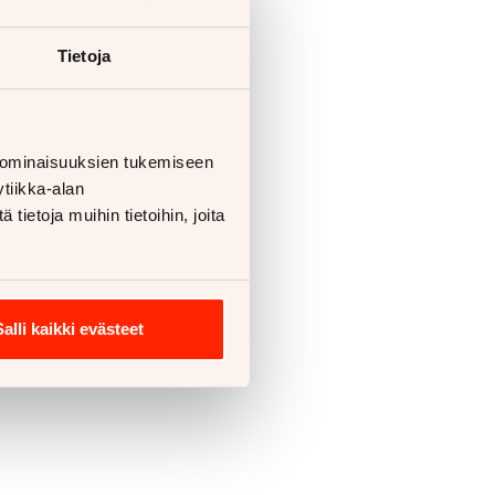
Tietoja
 ominaisuuksien tukemiseen
tiikka-alan
ietoja muihin tietoihin, joita
Salli kaikki evästeet