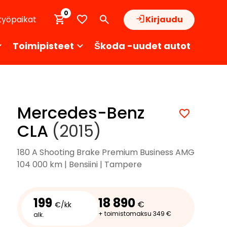
0
työpaikat
Kirjaudu
Toimipisteet
Škoda -uudet autot
Mercedes-Benz
CLA
(2015)
180 A Shooting Brake Premium Business AMG
104 000 km | Bensiini | Tampere
199
18 890
€
€/kk
+ toimistomaksu 349 €
alk.