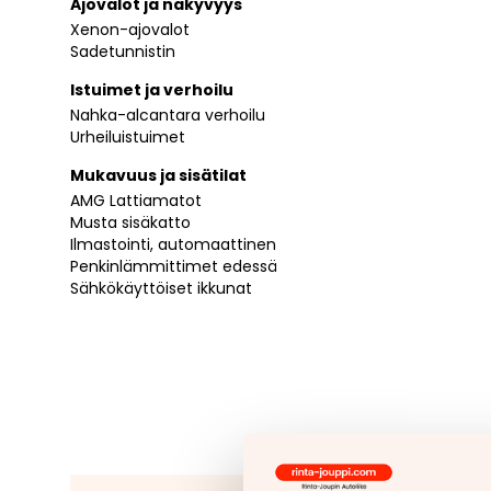
Ajovalot ja näkyvyys
Xenon-ajovalot
Sadetunnistin
Istuimet ja verhoilu
Nahka-alcantara verhoilu
Urheiluistuimet
Mukavuus ja sisätilat
AMG Lattiamatot
Musta sisäkatto
Ilmastointi, automaattinen
Penkinlämmittimet edessä
Sähkökäyttöiset ikkunat