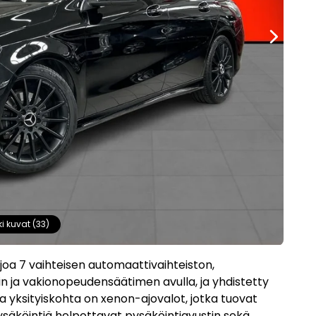
ki kuvat (33)
ajoa 7 vaihteisen automaattivaihteiston,
in ja vakionopeudensäätimen avulla, ja yhdistetty
va yksityiskohta on xenon-ajovalot, jotka tuovat
ysäköintiä helpottavat pysäköintiavustin sekä