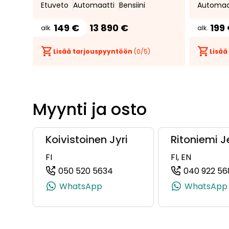
Etuveto
Automaatti
Bensiini
Automaa
* Suomi
149 €
13 890 €
199
alk.
alk.
Lisää tarjouspyyntöön
(
0
/5)
Lisää
Myynti ja osto
Koivistoinen Jyri
Ritoniemi J
FI
FI, EN
050 520 5634
040 922 56
(+358505205634, 050520563
WhatsApp
WhatsApp