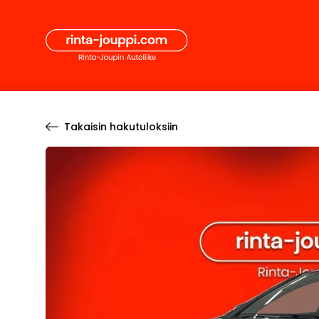
Hyppää
Secon
sisältöön
Pääval
Takaisin hakutuloksiin