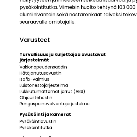
pysäköintitutka. Viimeisin huolto tehtynä 103 00
alumiinivantein sekä nastarenkaat talveksi tekevä
seuraavalle omistajalle.
Varusteet
Turvallisuus ja kuljettajaa avustavat
järjestelmät
Vakionopeudensäädin
Hätäjarrutusavustin
Isofix-valmius
Luistonestojärjestelmä
Lukkiutumattomat jarrut (ABS)
Ohjaustehostin
Rengaspainevalvontajärjestelmä
Pysäköinti ja kamerat
Pysäköintiavustin
Pysäköintitutka