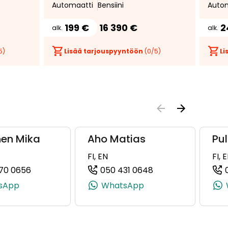
Automaatti
Bensiini
Auto
takana *
199 €
16 390 €
2
alk.
alk.
5)
Lisää tarjouspyyntöön
(
0
/5)
Li
nen Mika
Aho Matias
Pul
FI, EN
FI, 
70 0656
050 431 0648
0862, +358 50 501 0862)
(+358504700656, 0504700656, +358 50 470 065
(+358504310648, 0
sApp
WhatsApp