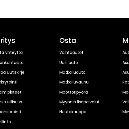
ritys
Osta
M
ta yhteyttä
Vaihtoautot
Au
jankohtaista
Uusi auto
As
laa uutiskirje
Matkailuauto
As
ekrytointi
Matkailuvaunu
Ret
oimipisteet
Moottoripyörä
Moo
astuullisuus
Myynnin lisäpalvelut
Vai
ponsorointi
Huutokauppa
Myy
llinto