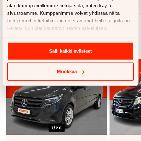
luottopäätöksen ja kaskovakuutuksen.
alan kumppaneillemme tietoja siitä, miten käytät
sivustoamme. Kumppanimme voivat yhdistää näitä
tietoja muihin tietoihin, joita olet antanut heille tai joita on
kerätty, kun olet käyttänyt heidän palvelujaan.
Samankaltaisia ajoneuvoja
Katso kaikki
Salli kaikki evästeet
Muokkaa
1/
20