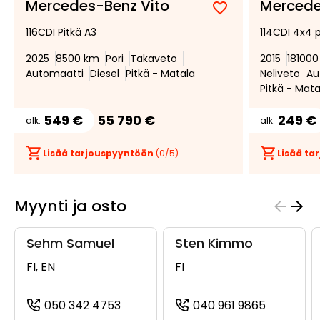
Mercedes-Benz Vito
Mercede
Lisää
Poista
116CDI Pitkä A3
114CDI 4x4 p
suosikiksi
suosikeista
2025
8500 km
Pori
Takaveto
2015
18100
Automaatti
Diesel
Pitkä - Matala
Neliveto
Au
Pitkä - Mata
549 €
55 790 €
249 €
alk.
alk.
Lisää tarjouspyyntöön
(
0
/5)
Lisää t
Myynti ja osto
Sehm Samuel
Sten Kimmo
FI, EN
FI
050 342 4753
040 961 9865
(+358503424753, 0503424753, +35
(+3584096