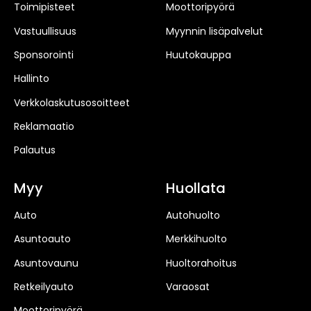
Toimipisteet
Moottoripyörä
Vastuullisuus
Myynnin lisäpalvelut
Sponsorointi
Huutokauppa
Hallinto
Verkkolaskutusosoitteet
Reklamaatio
Palautus
Myy
Huollata
Auto
Autohuolto
Asuntoauto
Merkkihuolto
Asuntovaunu
Huoltorahoitus
Retkeilyauto
Varaosat
Moottoripyörä