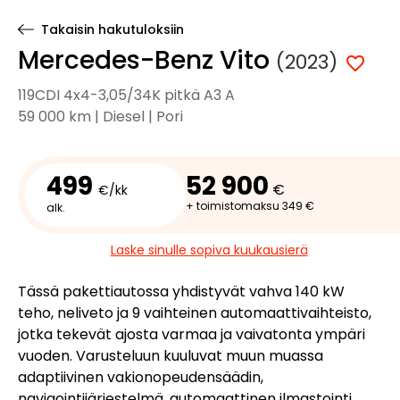
Takaisin hakutuloksiin
Mercedes-Benz Vito
(2023)
119CDI 4x4-3,05/34K pitkä A3 A
59 000 km | Diesel | Pori
499
52 900
€
€/kk
+ toimistomaksu 349 €
alk.
Laske sinulle sopiva kuukausierä
Tässä pakettiautossa yhdistyvät vahva 140 kW
teho, neliveto ja 9 vaihteinen automaattivaihteisto,
jotka tekevät ajosta varmaa ja vaivatonta ympäri
vuoden. Varusteluun kuuluvat muun muassa
adaptiivinen vakionopeudensäädin,
navigointijärjestelmä, automaattinen ilmastointi,