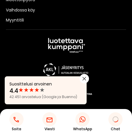
Vaihdossa käy
Myyntitili
Suosittelusi arvoinen
★
★
★
★
★
4.4
Arvostelut:
42 451 arvostelua
(Google ja Buenno)
4.4
Tietosuojaseloste
Evästeasetukset
Soita
Viesti
WhatsApp
Chat