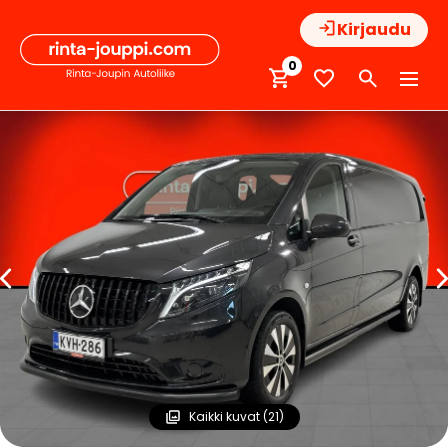
Hyppää
Kirjaudu
sisältöön
0
Kaikki kuvat (21)