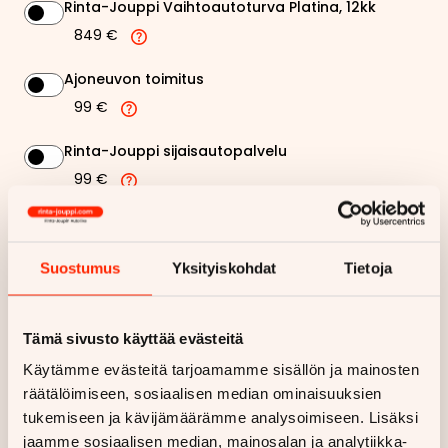
Rinta-Jouppi Vaihtoautoturva Platina, 12kk
849 €
Ajoneuvon toimitus
99 €
Rinta-Jouppi sijaisautopalvelu
99 €
518,28 €
Kuukausierä
Suostumus
Yksityiskohdat
Tietoja
Näytä
hintaerittely
Tämä sivusto käyttää evästeitä
Haluan myös tarjouksen vakuutuksesta
Käytämme evästeitä tarjoamamme sisällön ja mainosten
räätälöimiseen, sosiaalisen median ominaisuuksien
Hae rahoitustarjous
tukemiseen ja kävijämäärämme analysoimiseen. Lisäksi
jaamme sosiaalisen median, mainosalan ja analytiikka-
Rahoituslaskelma on suuntaa antava ja edellyttää hyväksytyn