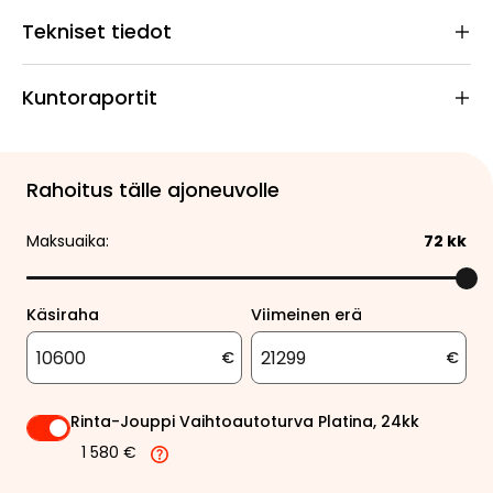
Tekniset tiedot
Kuntoraportit
Rahoitus tälle ajoneuvolle
Maksuaika:
72
kk
Käsiraha
Viimeinen erä
€
€
Rinta-Jouppi Vaihtoautoturva Platina, 24kk
1 580 €