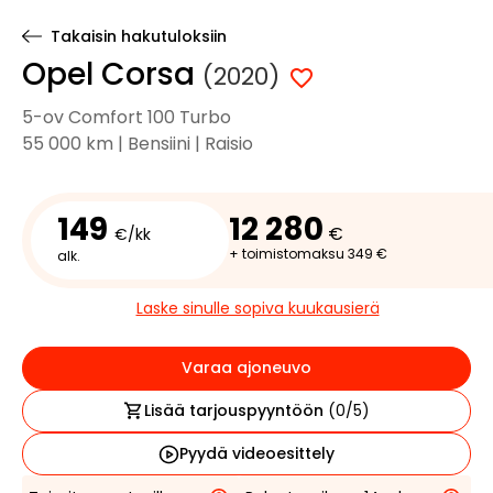
Takaisin hakutuloksiin
Opel Corsa
(2020)
5-ov Comfort 100 Turbo
55 000 km | Bensiini | Raisio
149
12 280
€
€/kk
+ toimistomaksu 349 €
alk.
Laske sinulle sopiva kuukausierä
Varaa ajoneuvo
Lisää tarjouspyyntöön
(
0
/5)
Pyydä videoesittely