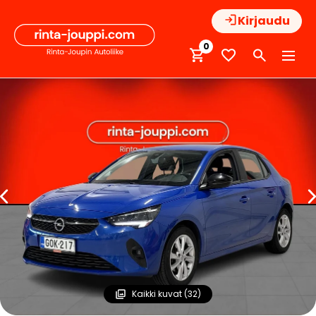
Hyppää
Kirjaudu
sisältöön
0
Kaikki kuvat (32)