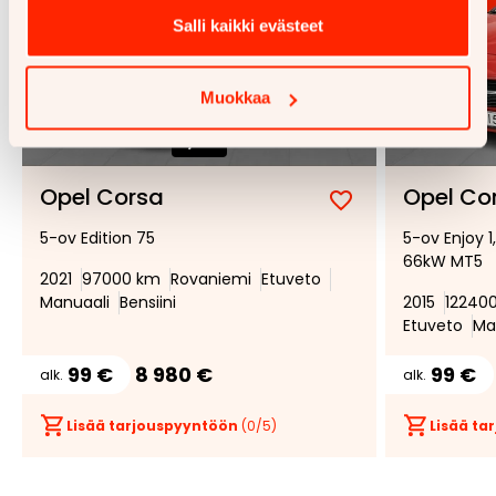
Salli kaikki evästeet
Muokkaa
1/
36
Opel Corsa
Opel Co
Lisää
Poista
5-ov Edition 75
5-ov Enjoy 1
suosikiksi
suosikeista
66kW MT5
2021
97000 km
Rovaniemi
Etuveto
Manuaali
Bensiini
2015
12240
Etuveto
Ma
99 €
8 980 €
99 €
alk.
alk.
Lisää tarjouspyyntöön
(
0
/5)
Lisää t