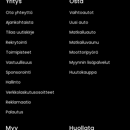
Yritys
Osta
Ota yhteyttä
Vaihtoautot
Ajankohtaista
Uusi auto
Tilaa uutiskirje
Matkailuauto
Rekrytointi
Matkailuvaunu
Toimipisteet
Moottoripyörä
Vastuullisuus
Myynnin lisäpalvelut
Sponsorointi
Huutokauppa
Hallinto
Verkkolaskutusosoitteet
Reklamaatio
Palautus
Myy
Huollata