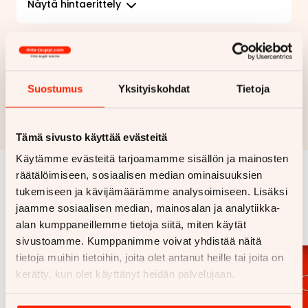
Näytä
hintaerittely
Haluan myös tarjouksen vakuutuksesta
Suostumus
Yksityiskohdat
Tietoja
Hae rahoitustarjous
Rahoituslaskelma on suuntaa antava ja edellyttää hyväksytyn
luottopäätöksen ja kaskovakuutuksen.
Tämä sivusto käyttää evästeitä
Käytämme evästeitä tarjoamamme sisällön ja mainosten
räätälöimiseen, sosiaalisen median ominaisuuksien
Samankaltaisia ajoneuvoja
tukemiseen ja kävijämäärämme analysoimiseen. Lisäksi
jaamme sosiaalisen median, mainosalan ja analytiikka-
Katso kaikki
alan kumppaneillemme tietoja siitä, miten käytät
sivustoamme. Kumppanimme voivat yhdistää näitä
tietoja muihin tietoihin, joita olet antanut heille tai joita on
kerätty, kun olet käyttänyt heidän palvelujaan.