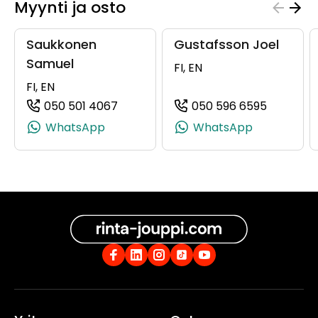
Myynti ja osto
Saukkonen
Gustafsson Joel
Samuel
FI, EN
FI, EN
050 501 4067
050 596 6595
(+358505014067, 0505014067, +358
(+358505
WhatsApp
WhatsApp