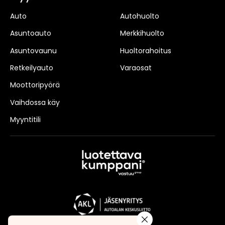
Auto
Autohuolto
Asuntoauto
Merkkihuolto
Asuntovaunu
Huoltorahoitus
Retkeilyauto
Varaosat
Moottoripyörä
Vaihdossa käy
Myyntitili