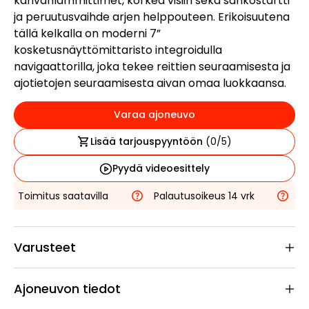
kahvanlämmittimet, korkea visiiri sekä sähköstartti
ja peruutusvaihde arjen helppouteen. Erikoisuutena
tällä kelkalla on moderni 7”
kosketusnäyttömittaristo integroidulla
navigaattorilla, joka tekee reittien seuraamisesta ja
ajotietojen seuraamisesta aivan omaa luokkaansa.
Varaa ajoneuvo
Lisää tarjouspyyntöön
(
0
/5)
Pyydä videoesittely
Toimitus saatavilla
Palautusoikeus 14 vrk
Varusteet
Ajoneuvon tiedot