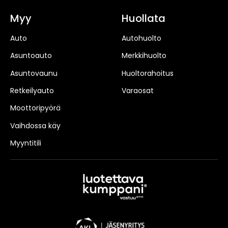
Myy
Huollata
Auto
Autohuolto
Asuntoauto
Merkkihuolto
Asuntovaunu
Huoltorahoitus
Retkeilyauto
Varaosat
Moottoripyörä
Vaihdossa käy
Myyntitili