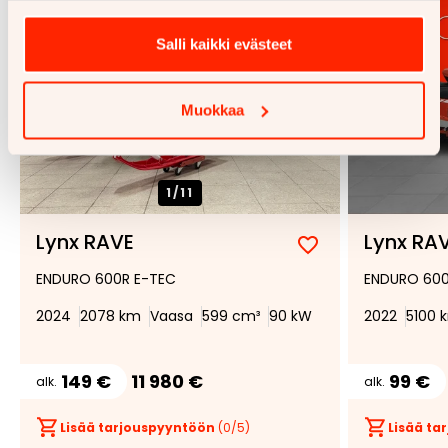
Salli kaikki evästeet
Muokkaa
1/
11
Lynx RAVE
Lynx RA
Lisää
Poista
ENDURO 600R E-TEC
ENDURO 600
suosikiksi
suosikeista
2024
2078 km
Vaasa
599 cm³
90 kW
2022
5100 
149 €
11 980 €
99 €
alk.
alk.
Lisää tarjouspyyntöön
(
0
/5)
Lisää t