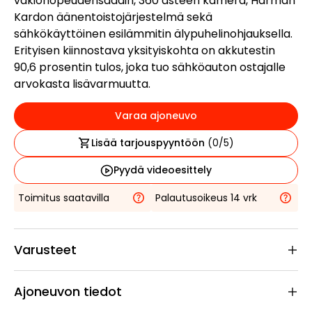
vakionopeudensäädin, 360 asteen kamera, Harman
Kardon äänentoistojärjestelmä sekä
sähkökäyttöinen esilämmitin älypuhelinohjauksella.
Erityisen kiinnostava yksityiskohta on akkutestin
90,6 prosentin tulos, joka tuo sähköauton ostajalle
arvokasta lisävarmuutta.
Varaa ajoneuvo
Lisää tarjouspyyntöön
(
0
/5)
Pyydä videoesittely
Toimitus saatavilla
Palautusoikeus 14 vrk
Varusteet
Ajoneuvon tiedot