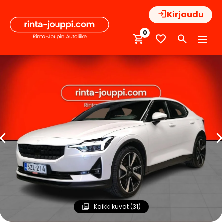
Hyppää
Kirjaudu
sisältöön
0
Kaikki kuvat (31)