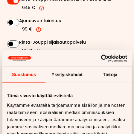
649 €
Ajoneuvon toimitus
99 €
Rinta-Jouppi sijaisautopalvelu
99 €
321,09 €
Kuukausierä
Suostumus
Yksityiskohdat
Tietoja
Näytä
hintaerittely
Tämä sivusto käyttää evästeitä
Haluan myös tarjouksen vakuutuksesta
Käytämme evästeitä tarjoamamme sisällön ja mainosten
räätälöimiseen, sosiaalisen median ominaisuuksien
Hae rahoitustarjous
tukemiseen ja kävijämäärämme analysoimiseen. Lisäksi
jaamme sosiaalisen median, mainosalan ja analytiikka-
Rahoituslaskelma on suuntaa antava ja edellyttää hyväksytyn
alan kumppaneillemme tietoja siitä, miten käytät