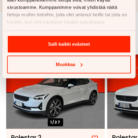
luottopäätöksen ja kaskovakuutuksen.
sivustoamme. Kumppanimme voivat yhdistää näitä
tietoja muihin tietoihin, joita olet antanut heille tai joita on
kerätty, kun olet käyttänyt heidän palvelujaan.
Samankaltaisia ajoneuvoja
Katso kaikki
Salli kaikki evästeet
Muokkaa
1/
27
Polestar 2
Polestar