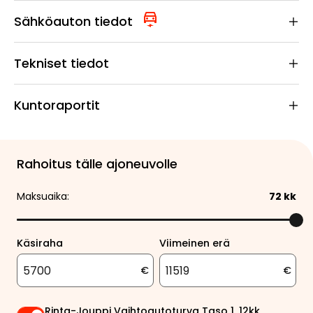
Sähköauton tiedot
Tekniset tiedot
Kuntoraportit
Rahoitus tälle ajoneuvolle
Maksuaika:
72
kk
Käsiraha
Viimeinen erä
€
€
Rinta-Jouppi Vaihtoautoturva Taso 1, 12kk