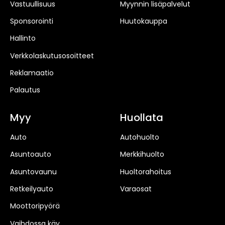
Vastuullisuus
Myynnin lisäpalvelut
Sponsorointi
Huutokauppa
Hallinto
Verkkolaskutusosoitteet
Reklamaatio
Palautus
Myy
Huollata
Auto
Autohuolto
Asuntoauto
Merkkihuolto
Asuntovaunu
Huoltorahoitus
Retkeilyauto
Varaosat
Moottoripyörä
Vaihdossa käy