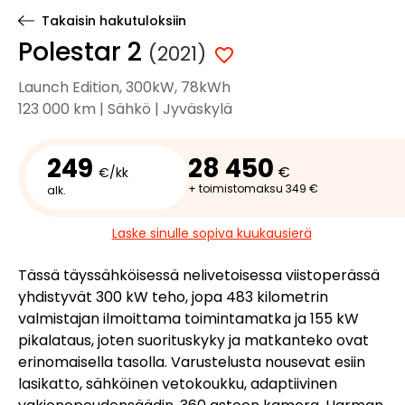
Takaisin hakutuloksiin
Polestar 2
(2021)
Launch Edition, 300kW, 78kWh
123 000 km | Sähkö | Jyväskylä
249
28 450
€
€/kk
+ toimistomaksu 349 €
alk.
Laske sinulle sopiva kuukausierä
Tässä täyssähköisessä nelivetoisessa viistoperässä
yhdistyvät 300 kW teho, jopa 483 kilometrin
valmistajan ilmoittama toimintamatka ja 155 kW
pikalataus, joten suorituskyky ja matkanteko ovat
erinomaisella tasolla. Varustelusta nousevat esiin
lasikatto, sähköinen vetokoukku, adaptiivinen