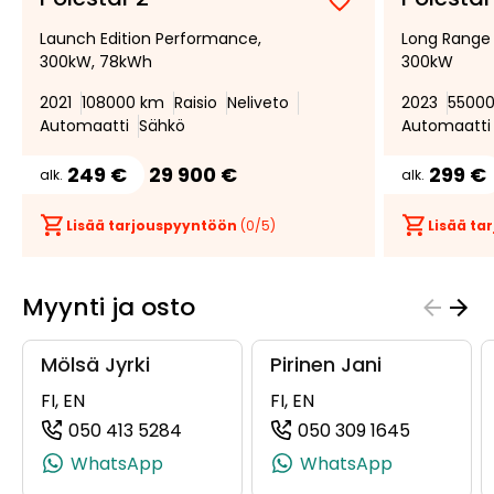
Lisää
Poista
Launch Edition Performance,
Long Range
suosikiksi
suosikeista
300kW, 78kWh
300kW
2021
108000 km
Raisio
Neliveto
2023
5500
Automaatti
Sähkö
Automaatti
249 €
29 900 €
299 €
alk.
alk.
Lisää tarjouspyyntöön
(
0
/5)
Lisää t
Myynti ja osto
Mölsä Jyrki
Pirinen Jani
FI, EN
FI, EN
050 413 5284
050 309 1645
(+358504135284, 0504135284, +358 
(+3585030
WhatsApp
WhatsApp