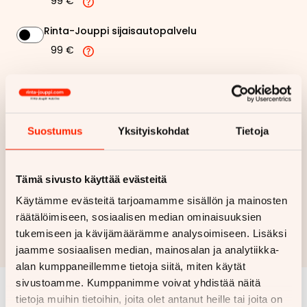
99 €
Rinta-Jouppi sijaisautopalvelu
99 €
613,05 €
Kuukausierä
Näytä
hintaerittely
Suostumus
Yksityiskohdat
Tietoja
Haluan myös tarjouksen vakuutuksesta
Tämä sivusto käyttää evästeitä
Käytämme evästeitä tarjoamamme sisällön ja mainosten
Hae rahoitustarjous
räätälöimiseen, sosiaalisen median ominaisuuksien
Rahoituslaskelma on suuntaa antava ja edellyttää hyväksytyn
tukemiseen ja kävijämäärämme analysoimiseen. Lisäksi
luottopäätöksen ja kaskovakuutuksen.
jaamme sosiaalisen median, mainosalan ja analytiikka-
alan kumppaneillemme tietoja siitä, miten käytät
sivustoamme. Kumppanimme voivat yhdistää näitä
tietoja muihin tietoihin, joita olet antanut heille tai joita on