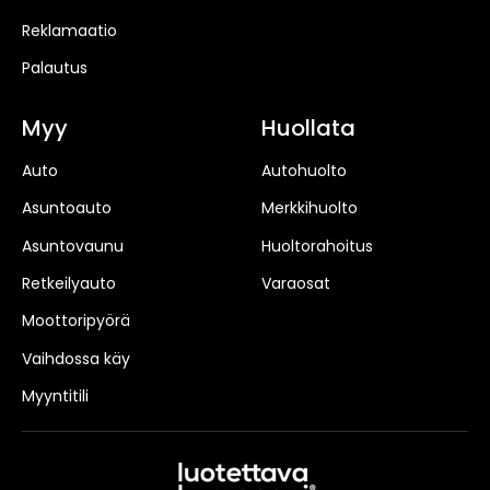
Reklamaatio
Palautus
Myy
Huollata
Auto
Autohuolto
Asuntoauto
Merkkihuolto
Asuntovaunu
Huoltorahoitus
Retkeilyauto
Varaosat
Moottoripyörä
Vaihdossa käy
Myyntitili