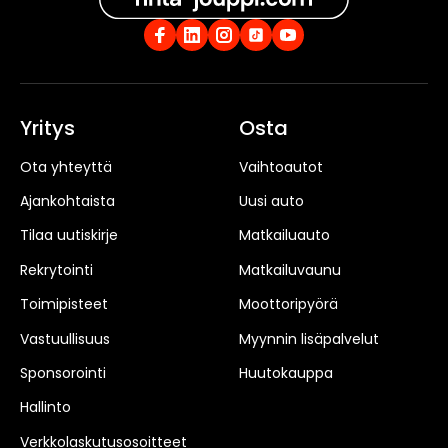
Yritys
Osta
Ota yhteyttä
Vaihtoautot
Ajankohtaista
Uusi auto
Tilaa uutiskirje
Matkailuauto
Rekrytointi
Matkailuvaunu
Toimipisteet
Moottoripyörä
Vastuullisuus
Myynnin lisäpalvelut
Sponsorointi
Huutokauppa
Hallinto
Verkkolaskutusosoitteet