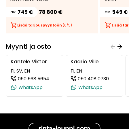
749 €
78 800 €
549 €
alk.
alk.
Lisää tarjouspyyntöön
(
0
/5)
Lisää t
Myynti ja osto
Kantele Viktor
Kaario Ville
FI, SV, EN
FI, EN
050 568 5654
050 408 0730
(+358505685654, 0505685654, +35
(+358504
WhatsApp
WhatsApp