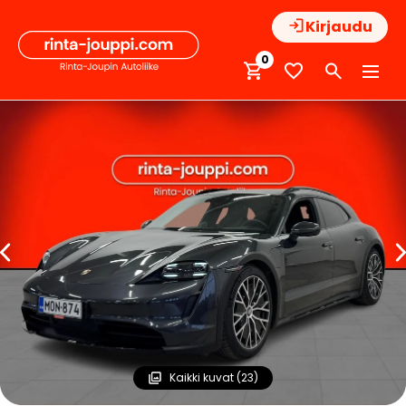
Hyppää
Kirjaudu
sisältöön
0
Kaikki kuvat (23)