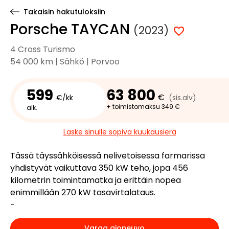
Takaisin hakutuloksiin
Porsche TAYCAN
(2023)
4 Cross Turismo
54 000 km | Sähkö | Porvoo
599
63 800
€
€/kk
(sis.alv)
+ toimistomaksu 349 €
alk.
Laske sinulle sopiva kuukausierä
Tässä täyssähköisessä nelivetoisessa farmarissa
yhdistyvät vaikuttava 350 kW teho, jopa 456
kilometrin toimintamatka ja erittäin nopea
enimmillään 270 kW tasavirtalataus.
-
Varaa ajoneuvo