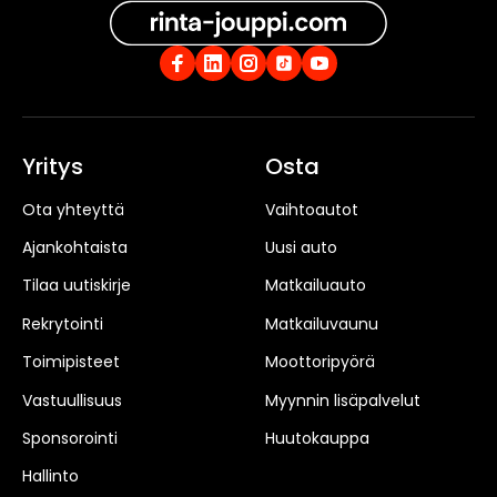
Yritys
Osta
Ota yhteyttä
Vaihtoautot
Ajankohtaista
Uusi auto
Tilaa uutiskirje
Matkailuauto
Rekrytointi
Matkailuvaunu
Toimipisteet
Moottoripyörä
Vastuullisuus
Myynnin lisäpalvelut
Sponsorointi
Huutokauppa
Hallinto