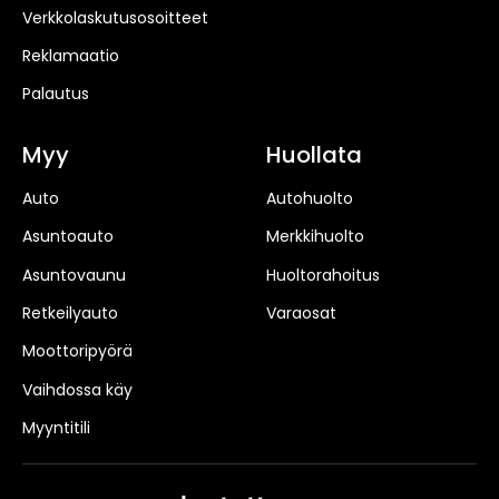
Verkkolaskutusosoitteet
Reklamaatio
Palautus
Myy
Huollata
Auto
Autohuolto
Asuntoauto
Merkkihuolto
Asuntovaunu
Huoltorahoitus
Retkeilyauto
Varaosat
Moottoripyörä
Vaihdossa käy
Myyntitili