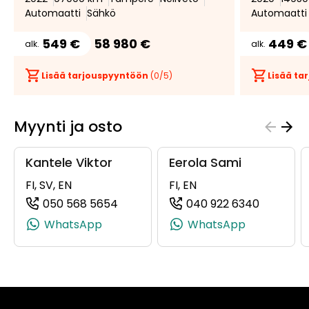
Automaatti
Sähkö
Automaatti
549 €
58 980 €
449 €
alk.
alk.
Lisää tarjouspyyntöön
(
0
/5)
Lisää t
Myynti ja osto
Kantele Viktor
Eerola Sami
FI, SV, EN
FI, EN
050 568 5654
040 922 6340
(+358505685654, 0505685654, +35
(+358409
WhatsApp
WhatsApp