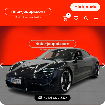
Hyppää
Kirjaudu
sisältöön
0
Kaikki kuvat (22)