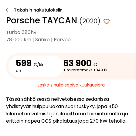
Takaisin hakutuloksiin
Porsche TAYCAN
(2020)
Turbo 680hv
78 000 km | Sähkö | Porvoo
599
63 900
€
€/kk
+ toimistomaksu 349 €
alk.
Laske sinulle sopiva kuukausierä
Tässä sähköisessä nelivetoisessa sedanissa
yhdistyvät huippuluokan suorituskyky, jopa 450
kilometrin valmistajan ilmoittama toimintamatka ja
erittäin nopea CCS pikalataus jopa 270 kW teholla.
-