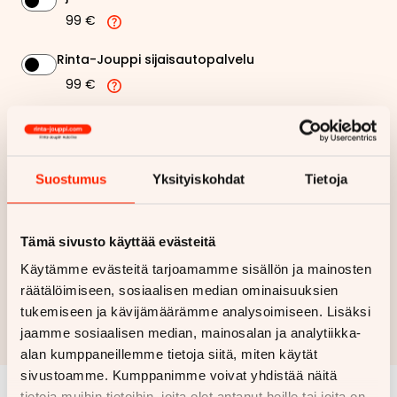
99 €
Rinta-Jouppi sijaisautopalvelu
99 €
614,26 €
Kuukausierä
Näytä
hintaerittely
Suostumus
Yksityiskohdat
Tietoja
Haluan myös tarjouksen vakuutuksesta
Tämä sivusto käyttää evästeitä
Käytämme evästeitä tarjoamamme sisällön ja mainosten
Hae rahoitustarjous
räätälöimiseen, sosiaalisen median ominaisuuksien
tukemiseen ja kävijämäärämme analysoimiseen. Lisäksi
Rahoituslaskelma on suuntaa antava ja edellyttää hyväksytyn
jaamme sosiaalisen median, mainosalan ja analytiikka-
luottopäätöksen ja kaskovakuutuksen.
alan kumppaneillemme tietoja siitä, miten käytät
sivustoamme. Kumppanimme voivat yhdistää näitä
tietoja muihin tietoihin, joita olet antanut heille tai joita on