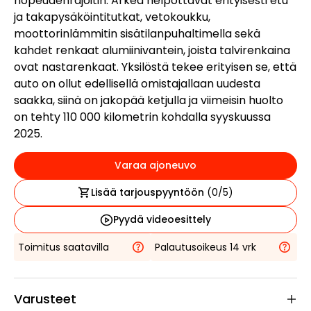
nopeudenrajoitin. Arkea helpottavat erityisesti etu
ja takapysäköintitutkat, vetokoukku,
moottorinlämmitin sisätilanpuhaltimella sekä
kahdet renkaat alumiinivantein, joista talvirenkaina
ovat nastarenkaat. Yksilöstä tekee erityisen se, että
auto on ollut edellisellä omistajallaan uudesta
saakka, siinä on jakopää ketjulla ja viimeisin huolto
on tehty 110 000 kilometrin kohdalla syyskuussa
2025.
Varaa ajoneuvo
Lisää tarjouspyyntöön
(
0
/5)
Pyydä videoesittely
Toimitus saatavilla
Palautusoikeus 14 vrk
Varusteet