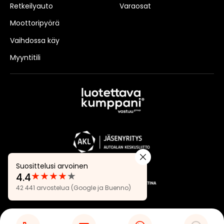
Retkeilyauto
Varaosat
Moottoripyörä
Vaihdossa käy
Myyntitili
Suosittelusi arvoinen
★
★
★
★
★
4.4
Arvostelut:
42 441 arvostelua
(Google ja Buenno)
4.4
Tietosuojaseloste
Evästeasetukset