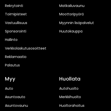
Rekrytointi
Matkailuvaunu
Toimipisteet
Moottoripyörä
Vastuullisuus
Myynnin lisäpalvelut
Sponsorointi
Huutokauppa
Hallinto
Verkkolaskutusosoitteet
Reklamaatio
Palautus
Myy
Huollata
Auto
Autohuolto
Asuntoauto
Merkkihuolto
Asuntovaunu
Huoltorahoitus