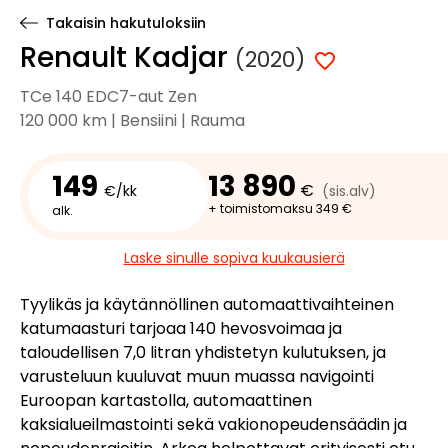
Takaisin hakutuloksiin
Renault Kadjar
(2020)
TCe 140 EDC7-aut Zen
120 000 km | Bensiini | Rauma
149
13 890
€
€/kk
(sis.alv)
+ toimistomaksu 349 €
alk.
Laske sinulle sopiva kuukausierä
Tyylikäs ja käytännöllinen automaattivaihteinen
katumaasturi tarjoaa 140 hevosvoimaa ja
taloudellisen 7,0 litran yhdistetyn kulutuksen, ja
varusteluun kuuluvat muun muassa navigointi
Euroopan kartastolla, automaattinen
kaksialueilmastointi sekä vakionopeudensäädin ja