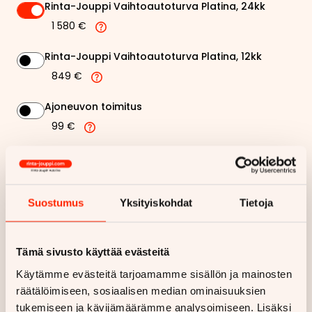
Rinta-Jouppi Vaihtoautoturva Platina, 24kk
1 580 €
Rinta-Jouppi Vaihtoautoturva Platina, 12kk
849 €
Ajoneuvon toimitus
99 €
Rinta-Jouppi sijaisautopalvelu
99 €
Suostumus
Yksityiskohdat
Tietoja
219,85 €
Kuukausierä
Näytä
hintaerittely
Tämä sivusto käyttää evästeitä
Käytämme evästeitä tarjoamamme sisällön ja mainosten
räätälöimiseen, sosiaalisen median ominaisuuksien
Haluan myös tarjouksen vakuutuksesta
tukemiseen ja kävijämäärämme analysoimiseen. Lisäksi