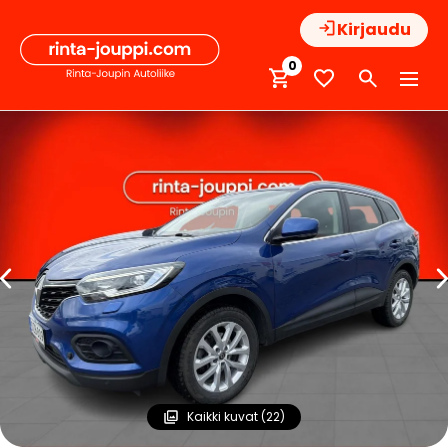
Hyppää
Kirjaudu
sisältöön
0
Kaikki kuvat (22)