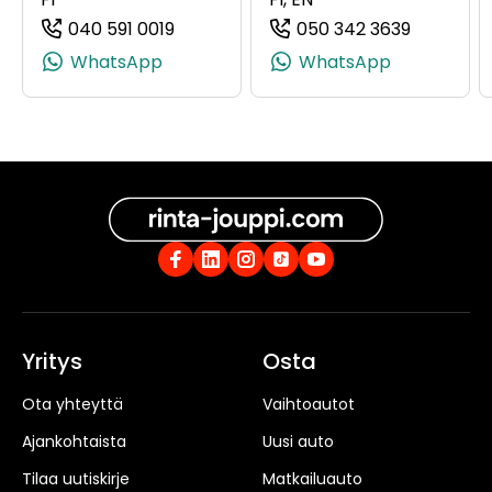
040 591 0019
050 342 3639
(+358405910019, 0405910019, +358 40
(+358503
WhatsApp
WhatsApp
Yritys
Osta
Ota yhteyttä
Vaihtoautot
Ajankohtaista
Uusi auto
Tilaa uutiskirje
Matkailuauto