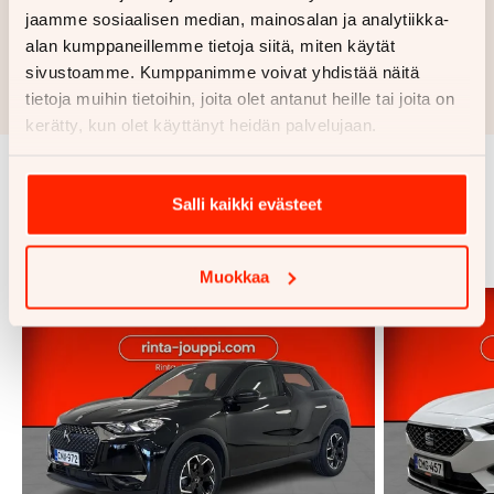
jaamme sosiaalisen median, mainosalan ja analytiikka-
Hae rahoitustarjous
alan kumppaneillemme tietoja siitä, miten käytät
sivustoamme. Kumppanimme voivat yhdistää näitä
Rahoituslaskelma on suuntaa antava ja edellyttää hyväksytyn
tietoja muihin tietoihin, joita olet antanut heille tai joita on
luottopäätöksen ja kaskovakuutuksen.
kerätty, kun olet käyttänyt heidän palvelujaan.
Samankaltaisia ajoneuvoja
Salli kaikki evästeet
Katso kaikki
Muokkaa