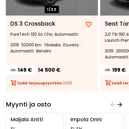
1/
22
DS 3 Crossback
Seat Ta
Lisää
Poista
PureTech 130 So Chic Automaatti
2,0 TSI 190 
suosikiksi
suosikeista
Launch Pr
2019
52000 km
Ylivieska
Etuveto
Automaatti
Bensiini
2019
29300
Automaatti
149 €
14 500 €
199 €
alk.
alk.
Lisää tarjouspyyntöön
(
0
/5)
Lisää t
Myynti ja osto
Maijala Antti
Impola Onni
FI
FI, EN