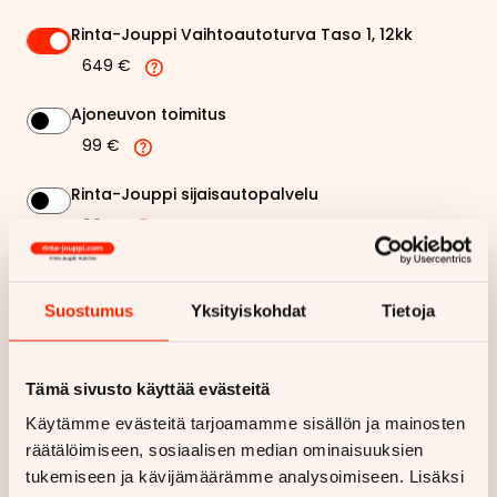
Rinta-Jouppi Vaihtoautoturva Taso 1, 12kk
649 €
Ajoneuvon toimitus
99 €
Rinta-Jouppi sijaisautopalvelu
99 €
326,23 €
Kuukausierä
Suostumus
Yksityiskohdat
Tietoja
Näytä
hintaerittely
Tämä sivusto käyttää evästeitä
Haluan myös tarjouksen vakuutuksesta
Käytämme evästeitä tarjoamamme sisällön ja mainosten
räätälöimiseen, sosiaalisen median ominaisuuksien
tukemiseen ja kävijämäärämme analysoimiseen. Lisäksi
Hae rahoitustarjous