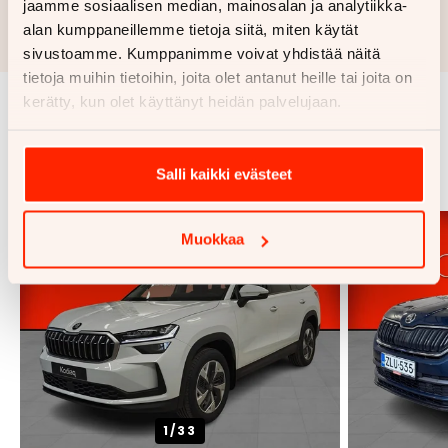
jaamme sosiaalisen median, mainosalan ja analytiikka-
Rahoituslaskelma on suuntaa antava ja edellyttää hyväksytyn
alan kumppaneillemme tietoja siitä, miten käytät
luottopäätöksen ja kaskovakuutuksen.
sivustoamme. Kumppanimme voivat yhdistää näitä
tietoja muihin tietoihin, joita olet antanut heille tai joita on
kerätty, kun olet käyttänyt heidän palvelujaan.
Samankaltaisia ajoneuvoja
Katso kaikki
Salli kaikki evästeet
Muokkaa
1/
33