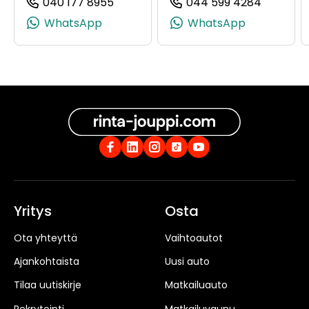
040 177 8955
044 599 4284
(+358401778955, 0401778955, +358 
(+35844
WhatsApp
WhatsApp
Yritys
Osta
Ota yhteyttä
Vaihtoautot
Ajankohtaista
Uusi auto
Tilaa uutiskirje
Matkailuauto
Rekrytointi
Matkailuvaunu