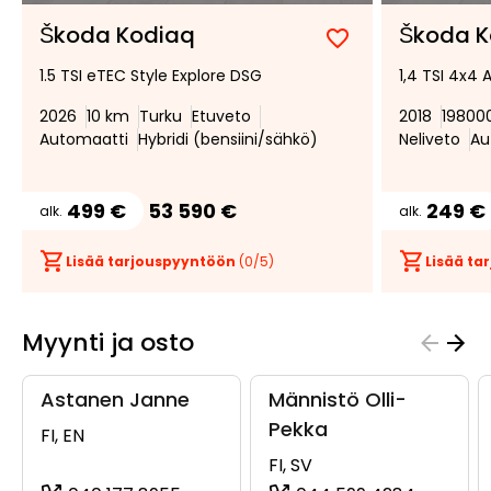
Škoda Kodiaq
Škoda K
Lisää
Poista
1.5 TSI eTEC Style Explore DSG
1,4 TSI 4x4
suosikiksi
suosikeista
2026
10 km
Turku
Etuveto
2018
19800
Automaatti
Hybridi (bensiini/sähkö)
Neliveto
Au
499 €
53 590 €
249 €
alk.
alk.
Lisää tarjouspyyntöön
(
0
/5)
Lisää t
Myynti ja osto
Astanen Janne
Männistö Olli-
Pekka
FI, EN
FI, SV