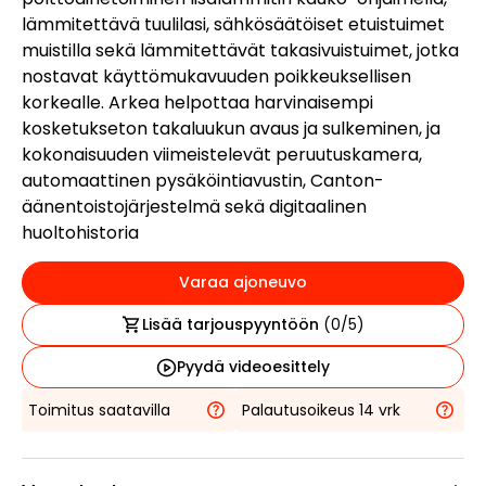
lämmitettävä tuulilasi, sähkösäätöiset etuistuimet
muistilla sekä lämmitettävät takasivuistuimet, jotka
nostavat käyttömukavuuden poikkeuksellisen
korkealle. Arkea helpottaa harvinaisempi
kosketukseton takaluukun avaus ja sulkeminen, ja
kokonaisuuden viimeistelevät peruutuskamera,
automaattinen pysäköintiavustin, Canton-
äänentoistojärjestelmä sekä digitaalinen
huoltohistoria
Varaa ajoneuvo
Lisää tarjouspyyntöön
(
0
/5)
Pyydä videoesittely
Toimitus saatavilla
Palautusoikeus 14 vrk