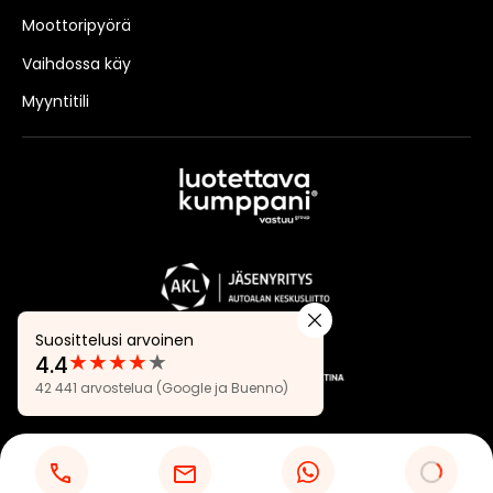
Moottoripyörä
Vaihdossa käy
Myyntitili
Suosittelusi arvoinen
★
★
★
★
★
4.4
Arvostelut:
42 441 arvostelua
(Google ja Buenno)
4.4
Tietosuojaseloste
Evästeasetukset