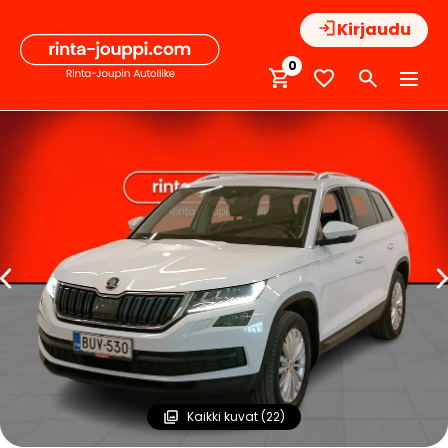
Hyppää
Kirjaudu
sisältöön
0
Kaikki kuvat (22)