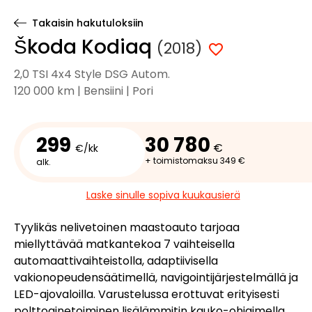
Takaisin hakutuloksiin
Škoda Kodiaq
(2018)
2,0 TSI 4x4 Style DSG Autom.
120 000 km | Bensiini | Pori
299
30 780
€
€/kk
+ toimistomaksu 349 €
alk.
Laske sinulle sopiva kuukausierä
Tyylikäs nelivetoinen maastoauto tarjoaa
miellyttävää matkantekoa 7 vaihteisella
automaattivaihteistolla, adaptiivisella
vakionopeudensäätimellä, navigointijärjestelmällä ja
LED-ajovaloilla. Varustelussa erottuvat erityisesti
polttoainetoiminen lisälämmitin kauko-ohjaimella,