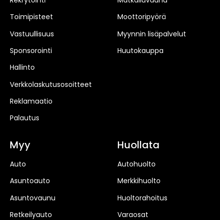
Toimipisteet
Moottoripyörä
Vastuullisuus
Myynnin lisäpalvelut
Sponsorointi
Huutokauppa
Hallinto
Verkkolaskutusosoitteet
Reklamaatio
Palautus
Myy
Huollata
Auto
Autohuolto
Asuntoauto
Merkkihuolto
Asuntovaunu
Huoltorahoitus
Retkeilyauto
Varaosat