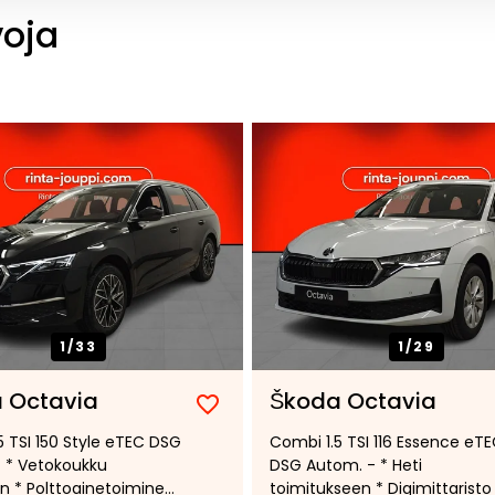
voja
1/
33
1/
29
 Octavia
Škoda Octavia
Lisää
Poista
5 TSI 150 Style eTEC DSG
Combi 1.5 TSI 116 Essence eT
suosikiksi
suosikeista
 * Vetokoukku
DSG Autom. - * Heti
n * Polttoainetoiminen
toimitukseen * Digimittaristo