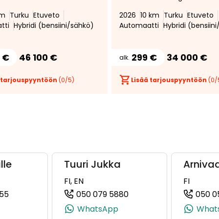
itin * Lämmitettävät
Tutkat edessä ja takana *
km
Turku
Etuveto
2026
10 km
Turku
Etuveto
imet * Peruutuskamera
Kaistanvaihtovaroitin * LED-
tti
Hybridi (bensiini/sähkö)
Automaatti
Hybridi (bensiin
tuva
ajovalot *
eussäädin *
 €
46 100 €
299 €
34 000 €
alk.
 tarjouspyyntöön
(
0
/5)
Lisää tarjouspyyntöön
(
0
/
lle
Tuuri Jukka
Arnivaa
FI, EN
FI
55
050 079 5880
050 0
, +358 40 922 5696)
(+358503405355, 0503405355, +358 50 340 5355)
(+358500795880, 05007
WhatsApp
What