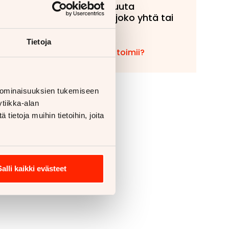
tahansa muuta
ajoneuvoa, joko yhtä tai
useampaa!
Tietoja
Miten vaihto toimii?
 ominaisuuksien tukemiseen
tiikka-alan
ietoja muihin tietoihin, joita
Salli kaikki evästeet