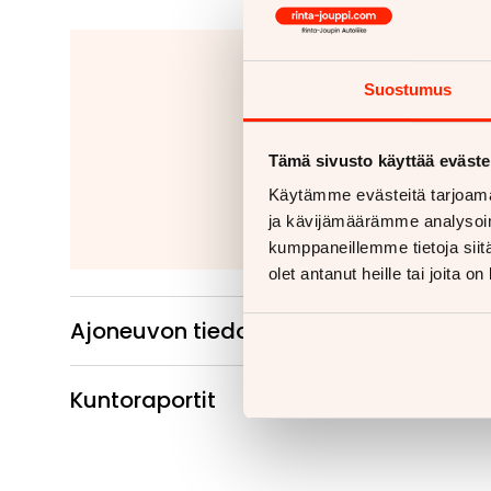
Jäitkö kaipaam
Suostumus
Tähänkin autoon v
Kiinteät ko
Tämä sivusto käyttää eväste
Irrotettavat 
Käytämme evästeitä tarjoama
Lue
ja kävijämäärämme analysoim
kumppaneillemme tietoja siitä
olet antanut heille tai joita o
Ajoneuvon tiedot
Kuntoraportit