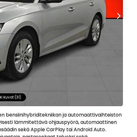
ki kuvat (31)
n bensiinihybriditekniikan ja automaattivaihteiston
tyisesti lämmitettävä ohjauspyörä, automaattinen
nsäädin sekä Apple CarPlay tai Android Auto.
nivantein, nastarenkaat talveksi sekä