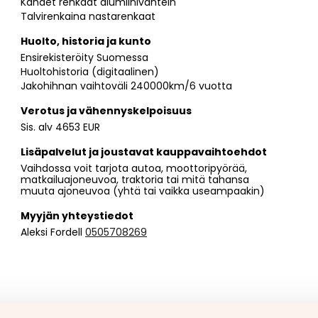
Kahdet renkaat alumiinivantein
Talvirenkaina nastarenkaat
Huolto, historia ja kunto
Ensirekisteröity Suomessa
Huoltohistoria (digitaalinen)
Jakohihnan vaihtoväli 240000km/6 vuotta
Verotus ja vähennyskelpoisuus
Sis. alv 4653 EUR
Lisäpalvelut ja joustavat kauppavaihtoehdot
Vaihdossa voit tarjota autoa, moottoripyörää,
matkailuajoneuvoa, traktoria tai mitä tahansa
muuta ajoneuvoa (yhtä tai vaikka useampaakin)
Myyjän yhteystiedot
Aleksi Fordell
0505708269