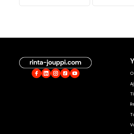
Y
O
A
Ti
R
T
V