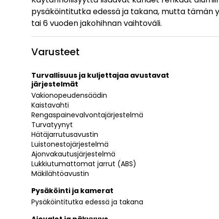
pysäköintitutka edessä ja takana, mutta tämän yk
tai 6 vuoden jakohihnan vaihtoväli.
Varusteet
Turvallisuus ja kuljettajaa avustavat
järjestelmät
Vakionopeudensäädin
Kaistavahti
Rengaspainevalvontajärjestelmä
Turvatyynyt
Hätäjarrutusavustin
Luistonestojärjestelmä
Ajonvakautusjärjestelmä
Lukkiutumattomat jarrut (ABS)
Mäkilähtöavustin
Pysäköinti ja kamerat
Pysäköintitutka edessä ja takana
Ajovalot ja näkyvyys