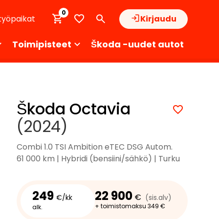
0
työpaikat
Kirjaudu
Toimipisteet
Škoda -uudet autot
Škoda Octavia
(2024)
Combi 1.0 TSI Ambition eTEC DSG Autom.
61 000 km | Hybridi (bensiini/sähkö) | Turku
249
22 900
€
€/kk
(sis.alv)
+ toimistomaksu 349 €
alk.