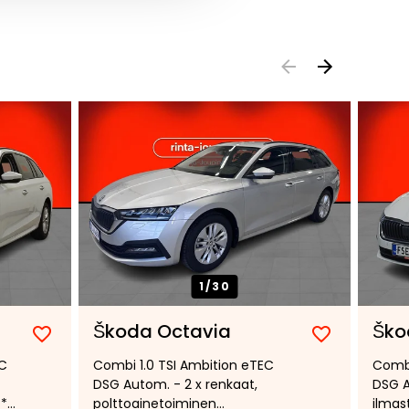
1/
30
Škoda Octavia
Ško
Lisää
Poista
Lisää
Poista
EC
Combi 1.0 TSI Ambition eTEC
Combi
suosikiksi
suosikeista
suosikiksi
suosikeist
DSG Autom. - 2 x renkaat,
DSG A
 *
polttoainetoiminen
ilmast