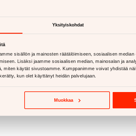
aan vetokoukkua?
Yksityiskohdat
etokoukku asennettuna
ukut alk. 670€
itä
koukut alk. 810€
mme sisällön ja mainosten räätälöimiseen, sosiaalisen median
 lisää
iseen. Lisäksi jaamme sosiaalisen median, mainosalan ja analy
, miten käytät sivustoamme. Kumppanimme voivat yhdistää näitä t
n kerätty, kun olet käyttänyt heidän palvelujaan.
Muokkaa