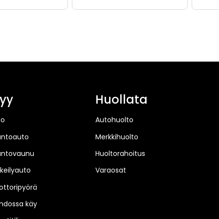
yy
Huollata
to
Autohuolto
untoauto
Merkkihuolto
untovaunu
Huoltorahoitus
keilyauto
Varaosat
ttoripyörä
hdossa käy