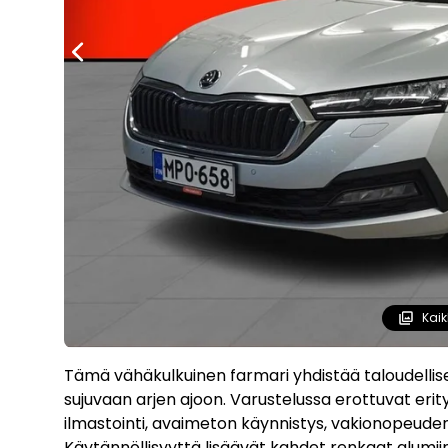
Kaik
Tämä vähäkulkuinen farmari yhdistää taloudellise
sujuvaan arjen ajoon. Varustelussa erottuvat eri
ilmastointi, avaimeton käynnistys, vakionopeude
Käytännöllisyyttä lisäävät kahdet renkaat alumii