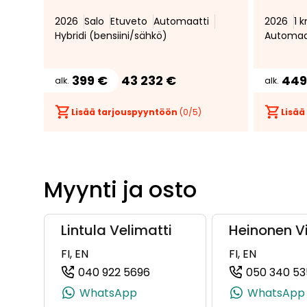
Peruutuskamera *
lisälämm
2026
Salo
Etuveto
Automaatti
2026
1 
takaistu
Hybridi (bensiini/sähkö)
Automaa
* Mukau
vakionop
399 €
43 232 €
449
alk.
alk.
Lisää tarjouspyyntöön
(
0
/5)
Lisää
Myynti ja osto
Lintula Velimatti
Heinonen Vi
FI, EN
FI, EN
040 922 5696
050 340 53
(+358409225696, 0409225696
WhatsApp
WhatsApp