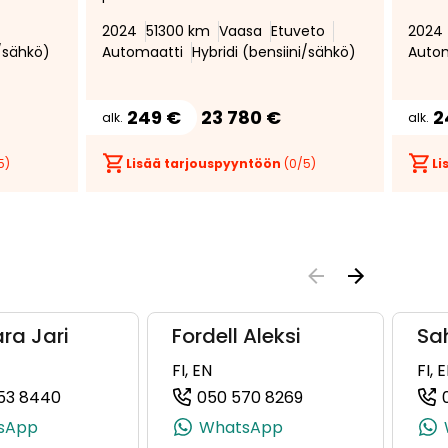
lisälämmitin, led ajovalot, Apple
Vakio
2024
51300 km
Vaasa
Etuveto
2024
Carplay ja AndroidAuto
Poltt
i/sähkö)
Automaatti
Hybridi (bensiini/sähkö)
Auto
liitettävyys, avaimeton
lisäl
keskuslukitus
249 €
23 780 €
2
alk.
alk.
5)
Lisää tarjouspyyntöön
(
0
/5)
Li
ra Jari
Fordell Aleksi
Sah
FI, EN
FI, 
53 8440
050 570 8269
95880, +358 50 079 5880)
(+358500538440, 0500538440, +358 50 053 844
(+358505708269, 
sApp
WhatsApp