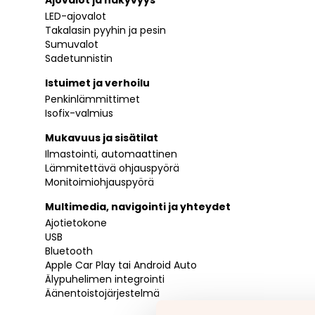
LED-ajovalot
Takalasin pyyhin ja pesin
Sumuvalot
Sadetunnistin
Istuimet ja verhoilu
Penkinlämmittimet
Isofix-valmius
Mukavuus ja sisätilat
Ilmastointi, automaattinen
Lämmitettävä ohjauspyörä
Monitoimiohjauspyörä
Multimedia, navigointi ja yhteydet
Ajotietokone
USB
Bluetooth
Apple Car Play tai Android Auto
Älypuhelimen integrointi
Äänentoistojärjestelmä