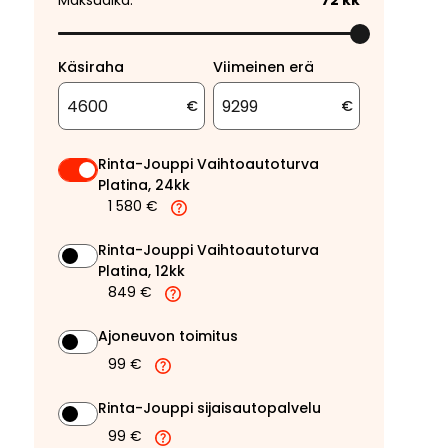
Maksuaika:
72
kk
Käsiraha
Viimeinen erä
€
€
Rinta-Jouppi Vaihtoautoturva
Platina, 24kk
1 580 €
Rinta-Jouppi Vaihtoautoturva
Platina, 12kk
849 €
Ajoneuvon toimitus
99 €
Rinta-Jouppi sijaisautopalvelu
99 €