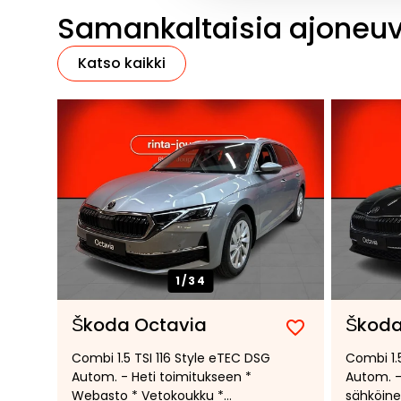
Samankaltaisia ajoneu
Katso kaikki
1/
34
Škoda Octavia
Škoda
Lisää
Poista
Combi 1.5 TSI 116 Style eTEC DSG
Combi 1.
suosikiksi
suosikeista
Autom. - Heti toimitukseen *
Autom. -
Webasto * Vetokoukku *
sähköine