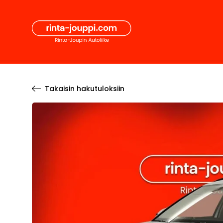
Hyppää
Secon
sisältöön
Pääval
Takaisin hakutuloksiin