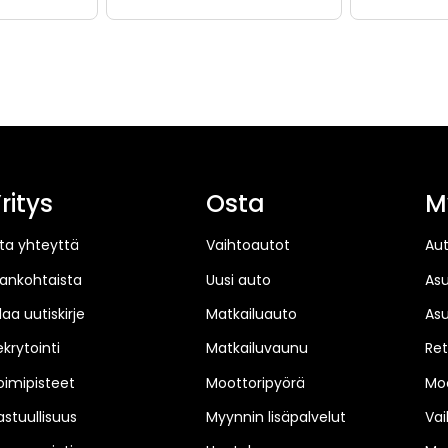
ritys
Osta
M
ta yhteyttä
Vaihtoautot
Au
jankohtaista
Uusi auto
As
laa uutiskirje
Matkailuauto
As
ekrytointi
Matkailuvaunu
Ret
oimipisteet
Moottoripyörä
Moo
astuullisuus
Myynnin lisäpalvelut
Vai