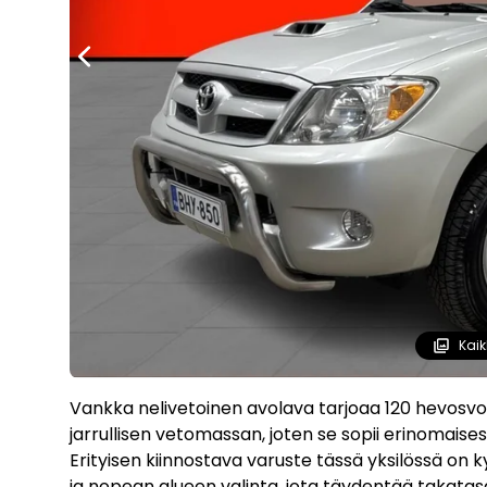
Kaik
Vankka nelivetoinen avolava tarjoaa 120 hevosvo
jarrullisen vetomassan, joten se sopii erinomaisesti
Erityisen kiinnostava varuste tässä yksilössä on 
ja nopean alueen valinta, jota täydentää takatas