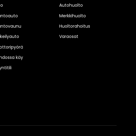
to
Autohuolto
untoauto
Merkkihuolto
untovaunu
Huoltorahoitus
keilyauto
Varaosat
ttoripyörä
hdossa käy
ntitili