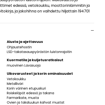
ittimet edessä, vetokoukku, moottorinlämmitin ja
okirja, ja jakohihna on vaihdettu hiljattain 194701
Alusta ja ajettavuus
Ohjaustehostin
LSD-takatasauspyörästön luistonrajoitin
Kuormatila ja kuljetusratkaisut
muovinen Lavasuoja
Ulkovarusteet ja korin ominaisuudet
Vetokoukku
Metalliväri
Korin värinen etupuskuri
Roiskeläpät edessä ja takana
Farmarikate, musta
Ovien ja takaluukun kahvat mustat