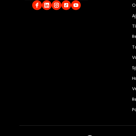
O
A
Ti
R
T
V
S
Ha
V
R
P