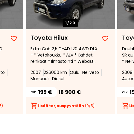
1/
20
Toyota Hilux
Toy
Lisää
Poista
Lisää
Poista
WD
Extra Cab 2,5 D-4D 120 4WD DLX
Doubl
suosikiksi
suosikeista
suosikiksi
suosikeist
- * Vetokoukku * ALV * Kahdet
SR au
renkaat * Ilmastointi * Webasto
* Nel
*
Lisäl
eto
2007
226000 km
Oulu
Neliveto
2009
Manuaali
Diesel
Auto
199 €
16 900 €
1
alk.
alk.
5)
Lisää tarjouspyyntöön
(
0
/5)
Li