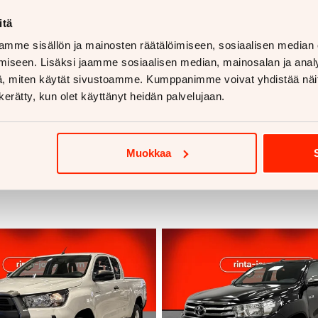
itä
mme sisällön ja mainosten räätälöimiseen, sosiaalisen median
iseen. Lisäksi jaamme sosiaalisen median, mainosalan ja analy
, miten käytät sivustoamme. Kumppanimme voivat yhdistää näitä t
n kerätty, kun olet käyttänyt heidän palvelujaan.
Muokkaa
voja