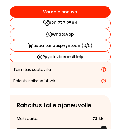
Varaa ajoneuvo
020 777 2504
WhatsApp
Lisää tarjouspyyntöön
(
0
/5)
Pyydä videoesittely
Toimitus saatavilla
Palautusoikeus 14 vrk
Rahoitus tälle ajoneuvolle
Maksuaika:
72
kk