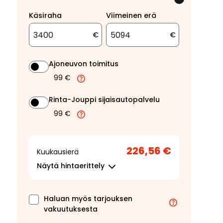
Käsiraha
Viimeinen erä
€
€
Ajoneuvon toimitus
99 €
Rinta-Jouppi sijaisautopalvelu
99 €
226,56 €
Kuukausierä
Näytä
hintaerittely
Haluan myös tarjouksen
vakuutuksesta