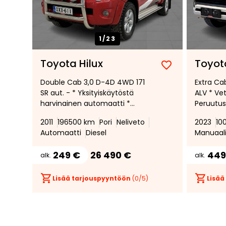
1/
23
Toyota Hilux
Toyota
Lisää
Poista
Double Cab 3,0 D-4D 4WD 171
Extra Ca
suosikiksi
suosikeista
SR aut. - * Yksityiskäytöstä
ALV * Ve
harvinainen automaatti *
Peruutus
Lukittava lavakansi * Valorauta
Vakiono
2011
196500 km
Pori
Neliveto
2023
10
lisävaloin *
Carverti
Automaatti
Diesel
Manuaal
249 €
26 490 €
449
alk.
alk.
Lisää tarjouspyyntöön
(
0
/5)
Lisää