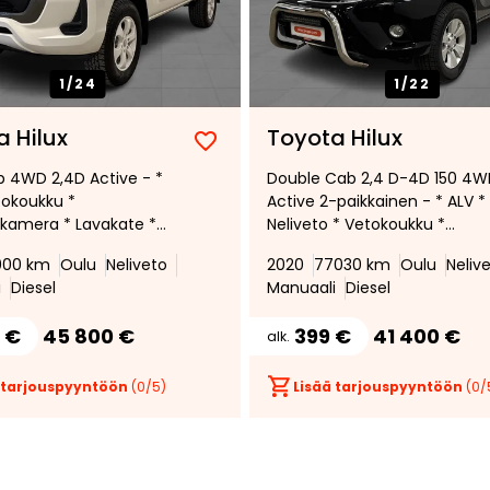
1/
24
1/
22
 Hilux
Toyota Hilux
Lisää
Poista
b 4WD 2,4D Active - *
Double Cab 2,4 D-4D 150 4
suosikiksi
suosikeista
tokoukku *
Active 2-paikkainen - * ALV *
kamera * Lavakate *
Neliveto * Vetokoukku *
peudensäädin * Puhdas
Peruutuskamera * Lukittava
000 km
Oulu
Neliveto
2020
77030 km
Oulu
Neliv
cal * HardTop *
lavakuomu * Lisävalorauta +
i
Diesel
Manuaali
Diesel
LED-paneeli *
 €
45 800 €
399 €
41 400 €
alk.
 tarjouspyyntöön
(
0
/5)
Lisää tarjouspyyntöön
(
0
/