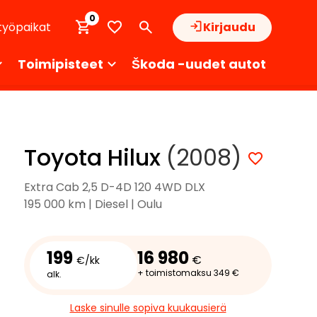
0
työpaikat
Kirjaudu
Toimipisteet
Škoda -uudet autot
Toyota Hilux
(2008)
Extra Cab 2,5 D-4D 120 4WD DLX
195 000 km | Diesel | Oulu
199
16 980
€
€/kk
+ toimistomaksu 349 €
alk.
Laske sinulle sopiva kuukausierä