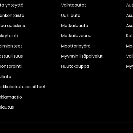
ta yhteyttä
Vaihtoautot
Au
jankohtaista
Uusi auto
As
laa uutiskirje
Matkailuauto
As
ekrytointi
Matkailuvaunu
Ret
oimipisteet
Moottoripyörä
Moo
astuullisuus
Myynnin lisäpalvelut
Vai
ponsorointi
Huutokauppa
Myy
llinto
erkkolaskutusosoitteet
eklamaatio
alautus