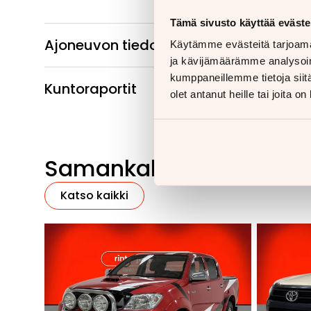
Tämä sivusto käyttää eväste
Ajoneuvon tiedot
Käytämme evästeitä tarjoama
ja kävijämäärämme analysoim
kumppaneillemme tietoja siitä
Kuntoraportit
olet antanut heille tai joita o
Samankaltaisia ajoneu
Katso kaikki