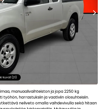
ki kuvat (21)
imaa, manuaalivaihteiston ja jopa 2250 kg
 työhön, harrastuksiin ja vaativiin olosuhteisiin.
kytkettävä neliveto omalla vaihdevivulla sekä hitaan
auspyörästön luistonrajoitin. Mukavuutta ja