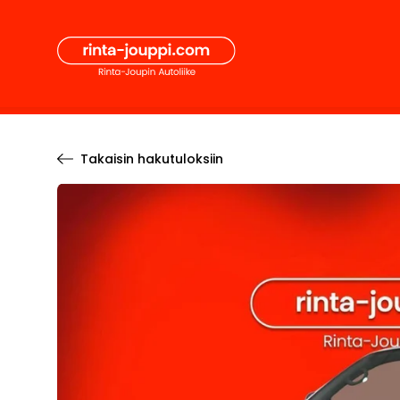
Hyppää
Secon
sisältöön
Pääval
Takaisin hakutuloksiin