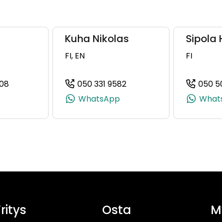
Kuha Nikolas
Sipola 
FI, EN
FI
08
050 331 9582
050 5
, +358 50 329 3470)
(+358504367308, 0504367308, +358 50 436 7308)
(+358503319582, 0503319
WhatsApp
What
ritys
Osta
M