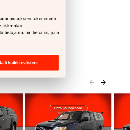
 ominaisuuksien tukemiseen
tiikka-alan
ietoja muihin tietoihin, joita
Salli kaikki evästeet