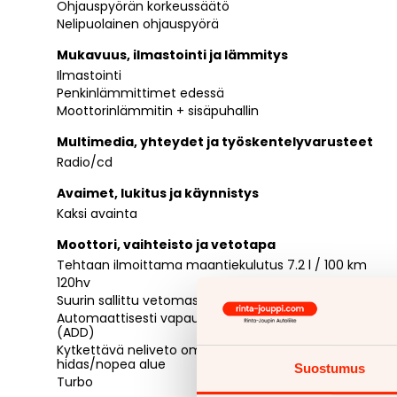
Ohjauspyörän korkeussäätö
Nelipuolainen ohjauspyörä
Mukavuus, ilmastointi ja lämmitys
Ilmastointi
Penkinlämmittimet edessä
Moottorinlämmitin + sisäpuhallin
Multimedia, yhteydet ja työskentelyvarusteet
Radio/cd
Avaimet, lukitus ja käynnistys
Kaksi avainta
Moottori, vaihteisto ja vetotapa
Tehtaan ilmoittama maantiekulutus 7.2 l / 100 km
120hv
Suurin sallittu vetomassa 2250kg
Automaattisesti vapautuva etutasauspyörästö
(ADD)
Kytkettävä neliveto omalla vaihdevivulla,
hidas/nopea alue
Suostumus
Turbo