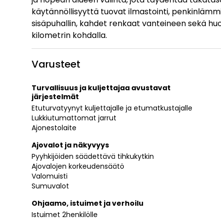
käytännöllisyyttä tuovat ilmastointi, penkinlämm
sisäpuhallin, kahdet renkaat vanteineen sekä huolt
kilometrin kohdalla.
Varusteet
Turvallisuus ja kuljettajaa avustavat
järjestelmät
Etuturvatyynyt kuljettajalle ja etumatkustajalle
Lukkiutumattomat jarrut
Ajonestolaite
Ajovalot ja näkyvyys
Pyyhkijöiden säädettävä tihkukytkin
Ajovalojen korkeudensäätö
Valomuisti
Sumuvalot
Ohjaamo, istuimet ja verhoilu
Istuimet 2henkilölle