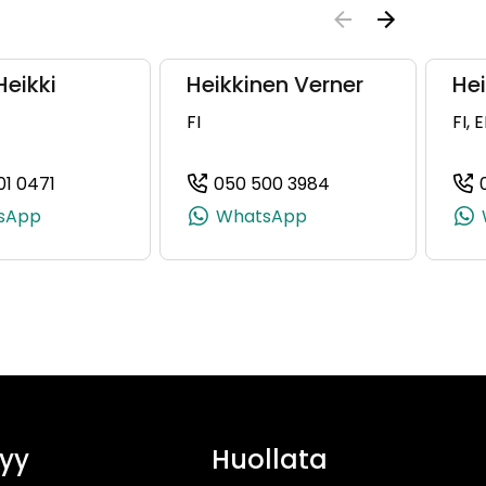
Heikki
Heikkinen Verner
Hei
FI
FI, 
01 0471
050 500 3984
582, +358 50 331 9582)
(+358505010471, 0505010471, +358 50 501 0471)
(+358505003984, 
sApp
WhatsApp
yy
Huollata