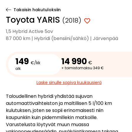
Takaisin hakutuloksiin
Toyota YARIS
(2018)
1,5 Hybrid Active 5ov
87 000 km | Hybridi (bensiini/sähkö) | Järvenpää
149
14 990
€
€/kk
+ toimistomaksu 349 €
alk.
Laske sinulle sopiva kuukausierä
Taloudellinen hybridi yhdistää sujuvan
automaattivaihteiston ja maltillisen 5 l/100 km
kulutuksen, joten se sopii erinomaisesti niin
kaupunkiin kuin pidemmillekin matkoille.
Varustelusta löytyvät muun muassa
vakionopeudensäädin, pysäköintikamera takana,