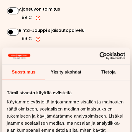
Ajoneuvon toimitus
99 €
Rinta-Jouppi sijaisautopalvelu
99 €
215,78 €
Kuukausierä
Näytä
hintaerittely
Suostumus
Yksityiskohdat
Tietoja
Haluan myös tarjouksen vakuutuksesta
Tämä sivusto käyttää evästeitä
Käytämme evästeitä tarjoamamme sisällön ja mainosten
Hae rahoitustarjous
räätälöimiseen, sosiaalisen median ominaisuuksien
tukemiseen ja kävijämäärämme analysoimiseen. Lisäksi
Rahoituslaskelma on suuntaa antava ja edellyttää hyväksytyn
luottopäätöksen ja kaskovakuutuksen.
jaamme sosiaalisen median, mainosalan ja analytiikka-
alan kumppaneillemme tietoja siitä, miten käytät