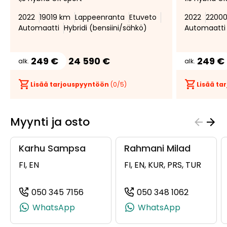
suosikiksi
suosikeista
2022
19019 km
Lappeenranta
Etuveto
2022
2200
Automaatti
Hybridi (bensiini/sähkö)
Automaatti
249 €
24 590 €
249 €
alk.
alk.
Lisää tarjouspyyntöön
(
0
/5)
Lisää t
Myynti ja osto
Karhu Sampsa
Rahmani Milad
FI, EN
FI, EN, KUR, PRS, TUR
050 345 7156
050 348 1062
(+358503457156, 0503457156, +358 
(+3585034
WhatsApp
WhatsApp