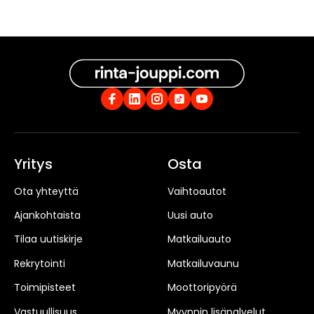
Yritys
Osta
Ota yhteyttä
Vaihtoautot
Ajankohtaista
Uusi auto
Tilaa uutiskirje
Matkailuauto
Rekrytointi
Matkailuvaunu
Toimipisteet
Moottoripyörä
Vastuullisuus
Myynnin lisäpalvelut