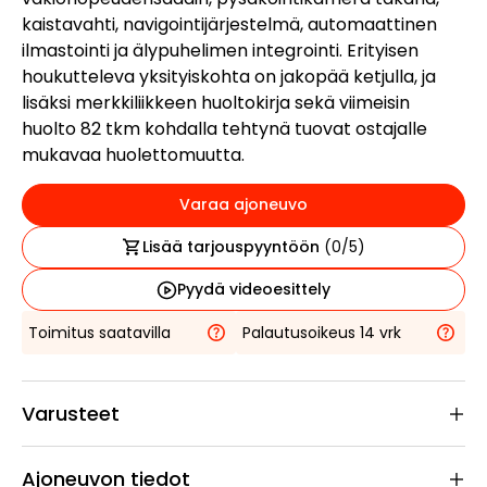
kaistavahti, navigointijärjestelmä, automaattinen
ilmastointi ja älypuhelimen integrointi. Erityisen
houkutteleva yksityiskohta on jakopää ketjulla, ja
lisäksi merkkiliikkeen huoltokirja sekä viimeisin
huolto 82 tkm kohdalla tehtynä tuovat ostajalle
mukavaa huolettomuutta.
Varaa ajoneuvo
Lisää tarjouspyyntöön
(
0
/5)
Pyydä videoesittely
Toimitus saatavilla
Palautusoikeus 14 vrk
Varusteet
Ajoneuvon tiedot