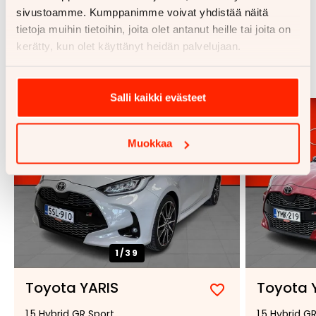
sivustoamme. Kumppanimme voivat yhdistää näitä
tietoja muihin tietoihin, joita olet antanut heille tai joita on
Samankaltaisia ajoneuvoja
kerätty, kun olet käyttänyt heidän palvelujaan.
Katso kaikki
Salli kaikki evästeet
Muokkaa
1/
39
Toyota YARIS
Toyota 
Lisää
Poista
1,5 Hybrid GR Sport
1.5 Hybrid G