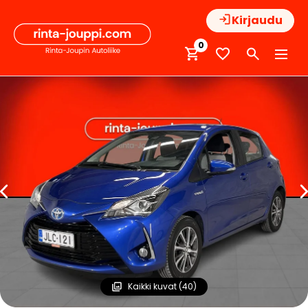
Hyppää
Kirjaudu
sisältöön
0
Kaikki kuvat (40)