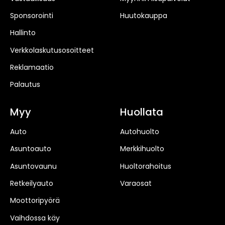
Sponsorointi
Huutokauppa
Hallinto
Verkkolaskutusosoitteet
Reklamaatio
Palautus
Myy
Huollata
Auto
Autohuolto
Asuntoauto
Merkkihuolto
Asuntovaunu
Huoltorahoitus
Retkeilyauto
Varaosat
Moottoripyörä
Vaihdossa käy