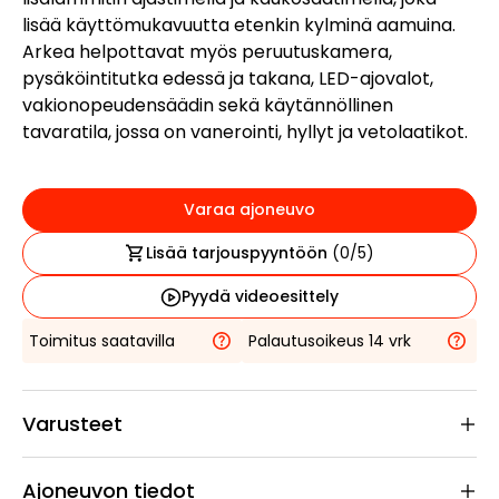
lisää käyttömukavuutta etenkin kylminä aamuina.
Arkea helpottavat myös peruutuskamera,
pysäköintitutka edessä ja takana, LED-ajovalot,
vakionopeudensäädin sekä käytännöllinen
tavaratila, jossa on vanerointi, hyllyt ja vetolaatikot.
Varaa ajoneuvo
Lisää tarjouspyyntöön
(
0
/5)
Pyydä videoesittely
Toimitus saatavilla
Palautusoikeus 14 vrk
Varusteet
Ajoneuvon tiedot