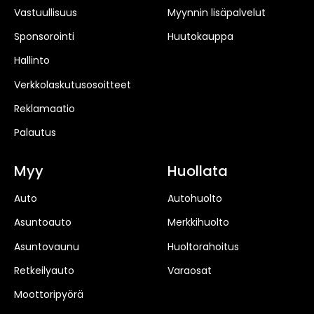
Vastuullisuus
Myynnin lisäpalvelut
Sponsorointi
Huutokauppa
Hallinto
Verkkolaskutusosoitteet
Reklamaatio
Palautus
Myy
Huollata
Auto
Autohuolto
Asuntoauto
Merkkihuolto
Asuntovaunu
Huoltorahoitus
Retkeilyauto
Varaosat
Moottoripyörä