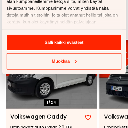
alan kumppaneillemme tietoja siitä, miten käytät
sivustoamme. Kumppanimme voivat yhdistää näitä
tietoja muihin tietoihin, joita olet antanut heille tai joita on
Samankaltaisia ajoneuvoja
kerätty, kun olet käyttänyt heidän palvelujaan.
Katso kaikki
Salli kaikki evästeet
Muokkaa
1/
24
Volkswagen Caddy
Volksw
Lisää
Poista
umpipakettiauto Cargo 2,0 TDI
umpipaketti