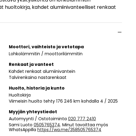
t huoltokirja, kahdet alumiinivanteelliset renkaat
Moottori, vaihteisto ja vetotapa
Lohkolämmitin / moottorilämmitin
Renkaat ja vanteet
Kahdet renkaat alumiinivantein
Talvirenkaina nastarenkaat
Huolto, historia ja kunto
Huoltokirja
Viimeisin huolto tehty 176 246 km kohdalla 4 / 2025
Myyjän yhteystiedot
Automyynti / Ostotoiminta
020 777 2410
Sami Luoto
0505765374
. Minut tavoittaa myös
WhatsAppilla
https://wa.me/358505765374