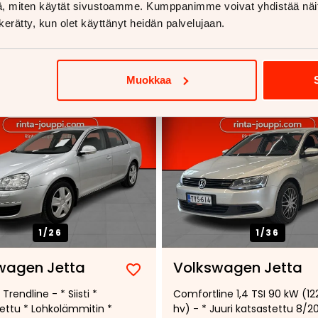
, miten käytät sivustoamme. Kumppanimme voivat yhdistää näitä t
voja
n kerätty, kun olet käyttänyt heidän palvelujaan.
Muokkaa
1/
26
1/
36
wagen Jetta
Volkswagen Jetta
Lisää
Poista
 Trendline - * Siisti *
Comfortline 1,4 TSI 90 kW (12
suosikiksi
suosikeista
ettu * Lohkolämmitin *
hv) - * Juuri katsastettu 8/2