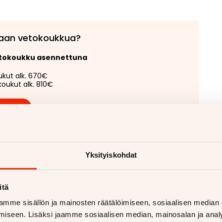
aan vetokoukkua?
etokoukku asennettuna
ukut alk. 670€
koukut alk. 810€
 lisää
Yksityiskohdat
itä
mme sisällön ja mainosten räätälöimiseen, sosiaalisen median
iseen. Lisäksi jaamme sosiaalisen median, mainosalan ja analy