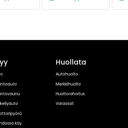
5995, +358 40 922 5995)
yy
Huollata
to
Autohuolto
untoauto
Merkkihuolto
untovaunu
Huoltorahoitus
keilyauto
Varaosat
ttoripyörä
hdossa käy