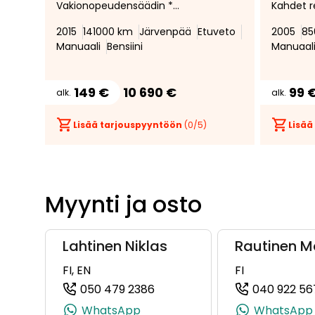
Vakionopeudensäädin *
Kahdet r
Hansikaslokerojäähdytys *
2015
141000 km
Järvenpää
Etuveto
2005
85
Lämmitettävät sivupeilit *
Manuaali
Bensiini
Manuaal
Merkkiliikkeen huoltokirja *
Vetokoukku (irrotettava) *
Pysäköintitutka edessä ja
149 €
10 690 €
99 
alk.
alk.
takana *
Lisää tarjouspyyntöön
(
0
/5)
Lisää
Myynti ja osto
Lahtinen Niklas
Rautinen M
FI, EN
FI
050 479 2386
040 922 56
(+358504792386, 0504792386
WhatsApp
WhatsApp