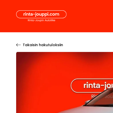
Hyppää
Secon
sisältöön
Pääval
Takaisin hakutuloksiin