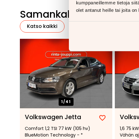
kumppaneillemme tietoja siitä
Samankaltaisia ajoneu
olet antanut heille tai joita o
Katso kaikki
1/
41
Volkswagen Jetta
Volks
Lisää
Poista
Comfort 1,2 TSI 77 kW (105 hv)
1,6 75 kW
suosikiksi
suosikeista
BlueMotion Technology - *
Vähän aj