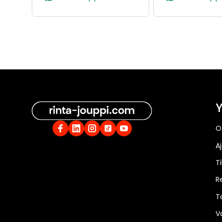
Y
O
A
Ti
R
T
V