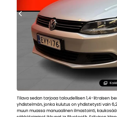
Kaik
Tilava sedan tarjoaa taloudellisen 1,4-litraisen b
yhdistelmän, jonka kulutus on yhdistetysti vain 6
muun muassa manuaalinen ilmastointi, kaukosäätö
sähkötoimiset ikkunat ja Bluetooth. Erityisen kii