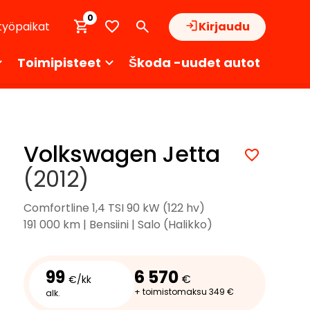
0
työpaikat
Kirjaudu
Toimipisteet
Škoda -uudet autot
Volkswagen Jetta
(2012)
Comfortline 1,4 TSI 90 kW (122 hv)
191 000 km | Bensiini | Salo (Halikko)
99
6 570
€
€/kk
+ toimistomaksu 349 €
alk.