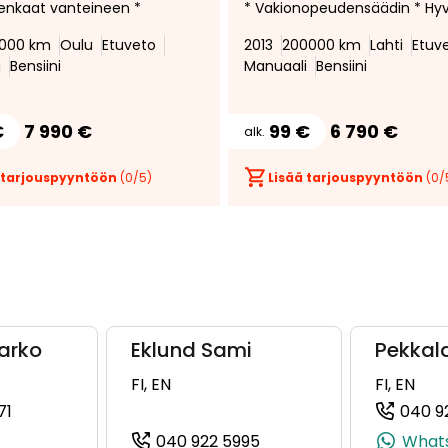
enkaat vanteineen *
* Vakionopeudensäädin * Hy
huoltohistoria *
000 km
Oulu
Etuveto
2013
200000 km
Lahti
Etuv
Moottorinlämmitin *
i
Bensiini
Manuaali
Bensiini
Automaattinen ilmastointi * 
audio *
€
7 990 €
99 €
6 790 €
alk.
 tarjouspyyntöön
(
0
/5)
Lisää tarjouspyyntöön
(
0
/
arko
Eklund Sami
Pekkal
FI, EN
FI, EN
71
040 9
, +358 50 479 2386)
(+358409225671, 0409225671, +358 40 922 5671)
040 922 5995
What