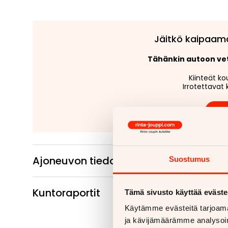
Jäitkö kaipaam
Tähänkin autoon v
Kiinteät ko
Irrotettavat 
Lue
Ajoneuvon tiedot
Suostumus
Kuntoraportit
Tämä sivusto käyttää eväste
Käytämme evästeitä tarjoama
ja kävijämäärämme analysoim