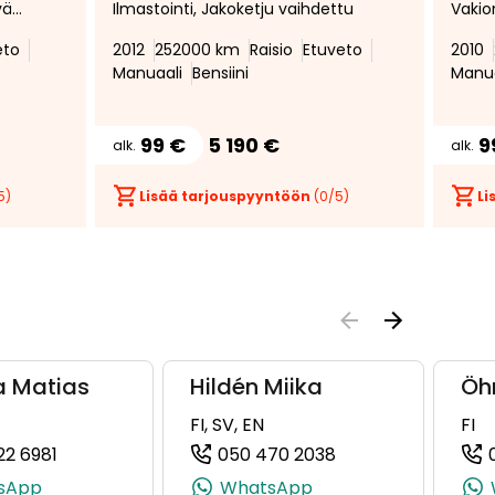
vä
Ilmastointi, Jakoketju vaihdettu
Vakio
Autom
eto
2012
252000 km
Raisio
Etuveto
2010
Katsa
Manuaali
Bensiini
Manua
BT
99 €
5 190 €
9
alk.
alk.
5)
Lisää tarjouspyyntöön
(
0
/5)
Li
a Matias
Hildén Miika
Öh
FI, SV, EN
FI
22 6981
050 470 2038
(+358409226981, 0409226981, +358 40 922 6981)
(+358504702038, 
sApp
WhatsApp