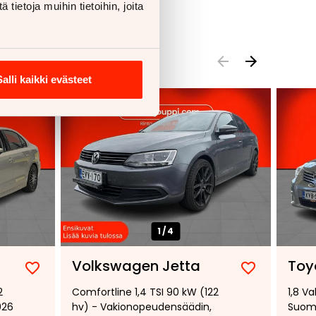
ietoja muihin tietoihin, joita
Salli kaikki evästeet
1/
4
Volkswagen Jetta
Toy
Lisää
Poista
Lisää
Poista
2
Comfortline 1,4 TSI 90 kW (122
1,8 V
suosikiksi
suosikeista
suosikiksi
suosikeist
026
hv) - Vakionopeudensäädin,
Suomi