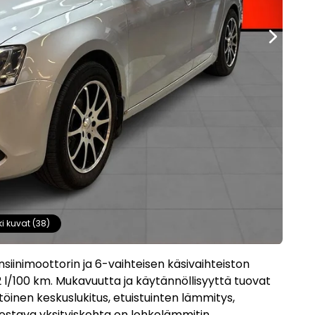
ki kuvat (38)
ensiinimoottorin ja 6-vaihteisen käsivaihteiston
,2 l/100 km. Mukavuutta ja käytännöllisyyttä tuovat
inen keskuslukitus, etuistuinten lämmitys,
nnostava yksityiskohta on lohkolämmitin