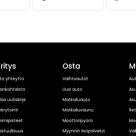
(+358409225995, 040922
ritys
Osta
M
ta yhteyttä
Vaihtoautot
Au
jankohtaista
Uusi auto
As
laa uutiskirje
Matkailuauto
As
ekrytointi
Matkailuvaunu
Ret
oimipisteet
Moottoripyörä
Moo
astuullisuus
Myynnin lisäpalvelut
Vai