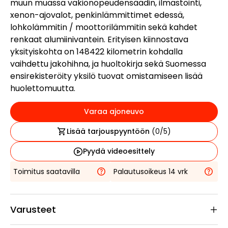
muun muassa vakionopeudensäädin, ilmastointi,
xenon-ajovalot, penkinlämmittimet edessä,
lohkolämmitin / moottorilämmitin sekä kahdet
renkaat alumiinivantein. Erityisen kiinnostava
yksityiskohta on 148422 kilometrin kohdalla
vaihdettu jakohihna, ja huoltokirja sekä Suomessa
ensirekisteröity yksilö tuovat omistamiseen lisää
huolettomuutta.
Varaa ajoneuvo
Lisää tarjouspyyntöön
(
0
/5)
Pyydä videoesittely
Toimitus saatavilla
Palautusoikeus 14 vrk
Varusteet