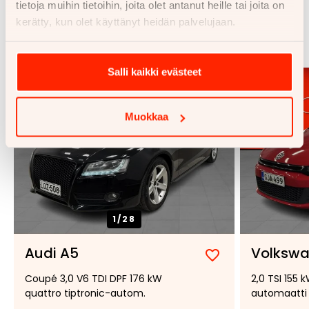
tietoja muihin tietoihin, joita olet antanut heille tai joita on
Samankaltaisia ajoneuvoja
kerätty, kun olet käyttänyt heidän palvelujaan.
Katso kaikki
Salli kaikki evästeet
Muokkaa
1/
28
Audi A5
Volkswa
Lisää
Poista
Coupé 3,0 V6 TDI DPF 176 kW
2,0 TSI 155 
suosikiksi
suosikeista
quattro tiptronic-autom.
automaatti