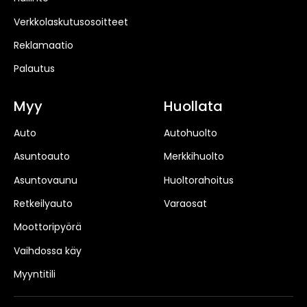
Verkkolaskutusosoitteet
Reklamaatio
Palautus
Myy
Huollata
Auto
Autohuolto
Asuntoauto
Merkkihuolto
Asuntovaunu
Huoltorahoitus
Retkeilyauto
Varaosat
Moottoripyörä
Vaihdossa käy
Myyntitili