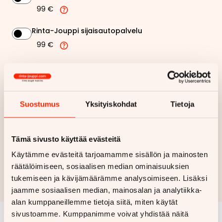
99 €
Rinta-Jouppi sijaisautopalvelu
99 €
143,03 €
Kuukausierä
Näytä
hintaerittely
Suostumus
Yksityiskohdat
Tietoja
Haluan myös tarjouksen vakuutuksesta
Tämä sivusto käyttää evästeitä
Käytämme evästeitä tarjoamamme sisällön ja mainosten
Hae rahoitustarjous
räätälöimiseen, sosiaalisen median ominaisuuksien
Rahoituslaskelma on suuntaa antava ja edellyttää hyväksytyn
tukemiseen ja kävijämäärämme analysoimiseen. Lisäksi
luottopäätöksen ja kaskovakuutuksen.
jaamme sosiaalisen median, mainosalan ja analytiikka-
alan kumppaneillemme tietoja siitä, miten käytät
sivustoamme. Kumppanimme voivat yhdistää näitä