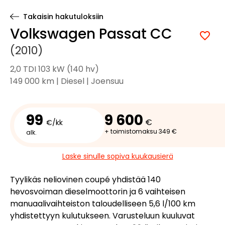
Takaisin hakutuloksiin
Volkswagen Passat CC
(2010)
2,0 TDI 103 kW (140 hv)
149 000 km | Diesel | Joensuu
99
9 600
€
€/kk
+ toimistomaksu 349 €
alk.
Laske sinulle sopiva kuukausierä
Tyylikäs neliovinen coupé yhdistää 140
hevosvoiman dieselmoottorin ja 6 vaihteisen
manuaalivaihteiston taloudelliseen 5,6 l/100 km
yhdistettyyn kulutukseen. Varusteluun kuuluvat