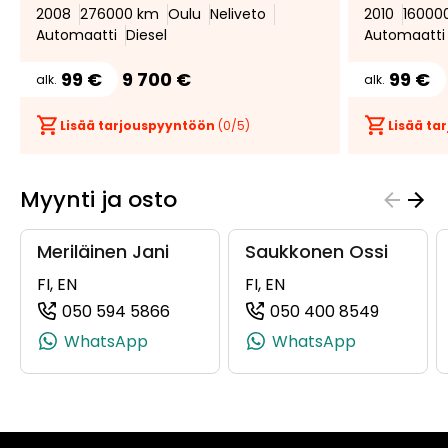
2008
276000 km
Oulu
Neliveto
2010
16000
Automaatti
Diesel
Automaatti
99 €
9 700 €
99 €
alk.
alk.
Lisää tarjouspyyntöön
(
0
/5)
Lisää t
Myynti ja osto
Meriläinen Jani
Saukkonen Ossi
FI, EN
FI, EN
050 594 5866
050 400 8549
(+358505945866, 0505945866, +35
(+35850
WhatsApp
WhatsApp