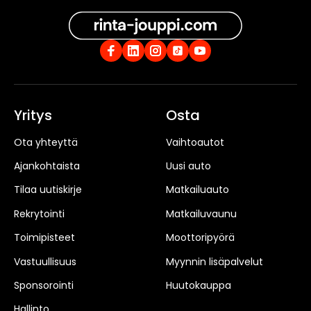
Yritys
Osta
Ota yhteyttä
Vaihtoautot
Ajankohtaista
Uusi auto
Tilaa uutiskirje
Matkailuauto
Rekrytointi
Matkailuvaunu
Toimipisteet
Moottoripyörä
Vastuullisuus
Myynnin lisäpalvelut
Sponsorointi
Huutokauppa
Hallinto