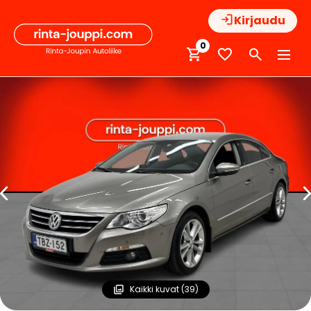
Hyppää
Kirjaudu
sisältöön
0
Kaikki kuvat (39)