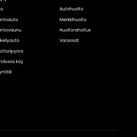
to
Autohuolto
untoauto
Merkkihuolto
untovaunu
Huoltorahoitus
keilyauto
Varaosat
ttoripyörä
hdossa käy
ntitili