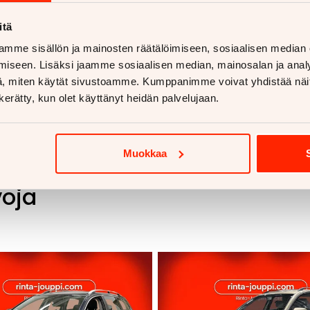
itä
mme sisällön ja mainosten räätälöimiseen, sosiaalisen median
iseen. Lisäksi jaamme sosiaalisen median, mainosalan ja analy
, miten käytät sivustoamme. Kumppanimme voivat yhdistää näitä t
n kerätty, kun olet käyttänyt heidän palvelujaan.
Muokkaa
voja