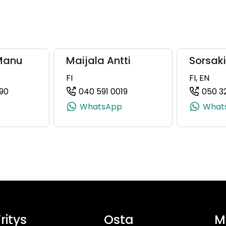
huutokaupat.com
Manu
Maijala Antti
Sorsak
FI
FI, EN
90
040 591 0019
050 3
, +358 50 342 3639)
(+358505960790, 0505960790, +358 50 596 0790)
(+358405910019, 04059100
WhatsApp
What
ritys
Osta
M