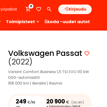
0
työpaikat
Kirjaudu
Toimipisteet
Škoda -uudet autot
Volkswagen Passat
(2022)
Variant Comfort Business 1,5 TSI EVO 110 kW
DSG-automaatti
168 000 km | Bensiini | Rauma
249
20 900
€
€/kk
(sis.alv)
+ toimistomaksu 349 €
alk.