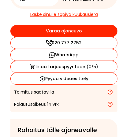
Laske sinulle sopiva kuukausierä
Varaa ajoneuvo
020 777 2752
WhatsApp
Lisää tarjouspyyntöön
(
0
/5)
Pyydä videoesittely
Toimitus saatavilla
Palautusoikeus 14 vrk
Rahoitus tälle ajoneuvolle