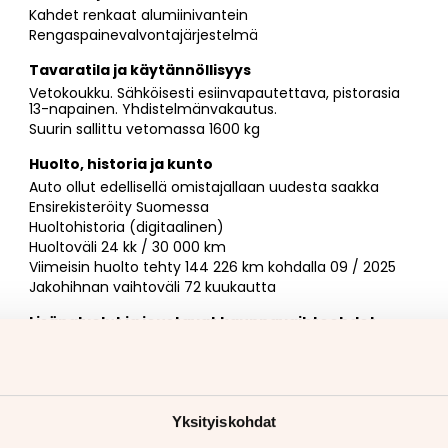
Kahdet renkaat alumiinivantein
Rengaspainevalvontajärjestelmä
Tavaratila ja käytännöllisyys
Vetokoukku. Sähköisesti esiinvapautettava, pistorasia
13-napainen. Yhdistelmänvakautus.
Suurin sallittu vetomassa 1600 kg
Huolto, historia ja kunto
Auto ollut edellisellä omistajallaan uudesta saakka
Ensirekisteröity Suomessa
Huoltohistoria (digitaalinen)
Huoltoväli 24 kk / 30 000 km
Viimeisin huolto tehty 144 226 km kohdalla 09 / 2025
Jakohihnan vaihtoväli 72 kuukautta
Lisäpalvelut ja joustavat kauppavaihtoehdot
Sis. alv 4247 EUR
Myyjän yhteystiedot
Manu Leppänen
050 596 0790
. Minut tavoittaa myös
WhatsAppilla
https://wa.me/358505960790
Yksityiskohdat