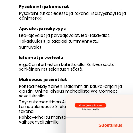
Pysäköinti ja kamerat
Pysäköintitutkat edessä ja takana. Etäisyysnäyttö ja
äänimerkki.
Ajovalot ja näkyvyys
Led-ajovalot ja päivaajovalot, led-takavalot.
Takasivulasit ja takalasi tummennettu.
Sumuvalot
Istuimet ja verhoilu
ergoComfort-istuin kuljettajalla. Korkeussäätö,
sähköinen ristiseläntuen säätö.
Mukavuus ja sisätilat
Polttoainekäyttöinen lisälämmitin Kauko-ohjain ja
ajastin. Online-ohjaus mahdollista We Connect-
sovelluksella.
Täysautomaattinen Air Care Climatronic-ilmastointi.
Lämpötilansäätö 3. alueelle, käyttömahdollisuus
takana.
Nahkaverhoiltu monitoimiohjauspyörä
vaihteenvalitsimilla.
Suostumus