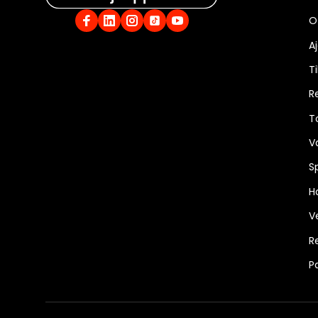
O
A
Ti
R
T
V
S
Ha
V
R
P