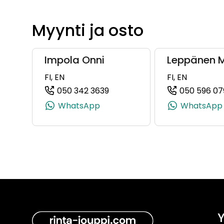
Myynti ja osto
Impola Onni
Leppänen 
FI, EN
FI, EN
050 342 3639
050 596 07
(+358503423639, 0503423639
WhatsApp
WhatsApp
Y