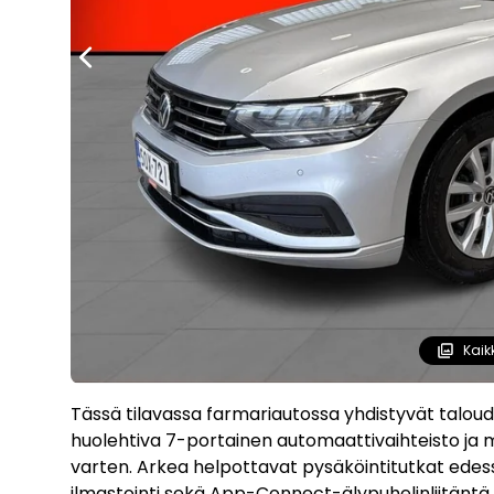
Kaik
Tässä tilavassa farmariautossa yhdistyvät taloud
huolehtiva 7-portainen automaattivaihteisto ja
varten. Arkea helpottavat pysäköintitutkat ede
ilmastointi sekä App-Connect-älypuhelinliitäntä 