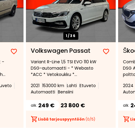
1/
36
Volkswagen Passat
Ško
Lisää
Poista
Lisää
Poista
 -
Variant R-Line 1,5 TSI EVO 110 kW
Combi
suosikiksi
suosikeista
suosikiksi
suosikeist
DSG-automaatti - * Webasto
DSG A
ohd
*ACC * Vetokoukku *
poltt
Peruutuskamera * Matrix LED *
lisälä
tuveto
2021
153000 km
Lahti
Etuveto
2024
Avaimeton kulku ja käynnistys *
Carpl
Automaatti
Bensiini
Auto
ErgoComfort istuin * Navigointi *
liite
Tunnelmavalaistus *
kesku
249 €
23 800 €
2
alk.
alk.
Lisää tarjouspyyntöön
(
0
/5)
Li