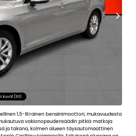
ki kuvat (30)
ellinen 1,5-litrainen bensiinimoottori, mukavuudesta
 mukautuva vakionopeudensäädin pitkiä matkoja
ssä ja takana, kolmen alueen täysautomaattinen
Apple CarPlay-toiminnolla. Erityisenä plussana on