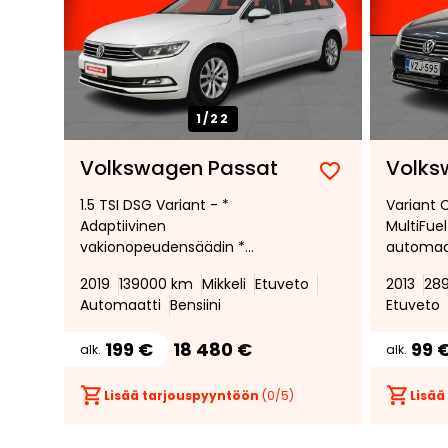
1/
22
Volkswagen Passat
Volks
Lisää
Poista
1.5 TSI DSG Variant - *
Variant C
suosikiksi
suosikeista
Adaptiivinen
MultiFue
vakionopeudensäädin *
automaat
Navigointijärjestelmä *
Vakionop
2019
139000 km
Mikkeli
Etuveto
2013
28
Peruutuskamera *
ilmastoin
Automaatti
Bensiini
Etuveto
Lohkoläm
Hyvin huo
199 €
18 480 €
99 
alk.
alk.
Lisää tarjouspyyntöön
(
0
/5)
Lisää