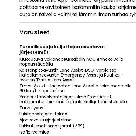
polttoainekäyttöinen lisälämmitin kauko-ohjaimell
auto on talvella valmiiksi lämmin ilman turhaa ty
Varusteet
Turvallisuus ja kuljettajaa avustavat
järjestelmät
Mukautuva vakionopeussäädin ACC ennakoivalla
nopeussäädöllä
Kaistanpitoavustin Lane Assist. DSG-versioissa
Hätätilanneavustin Emergency Assist ja Ruuhka-
avustin Traffic Jam Assist.
Travel Assist - laajentaa Lane Assistin toimimaan alle
60 km/h nopeuksissa.
Ympäristönvalvontajärjestelmä Front Assist
hätäjarrutustoiminnolla ja jalankulkijatunnistuksella.
Turvatyynyt
Luistonestojärjestelmä
Ajonvakautusjärjestelmä
Lukkiutumattomat jarrut (ABS)
Isofix-valmius