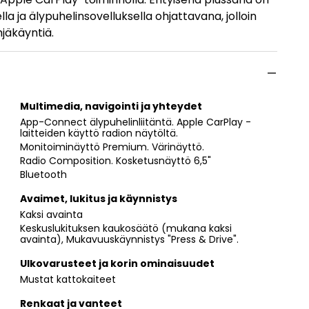
a ja älypuhelinsovelluksella ohjattavana, jolloin
hjäkäyntiä.
Multimedia, navigointi ja yhteydet
App-Connect älypuhelinliitäntä. Apple CarPlay -
laitteiden käyttö radion näytöltä.
Monitoiminäyttö Premium. Värinäyttö.
Radio Composition. Kosketusnäyttö 6,5"
Bluetooth
Avaimet, lukitus ja käynnistys
Kaksi avainta
Keskuslukituksen kaukosäätö (mukana kaksi
avainta), Mukavuuskäynnistys "Press & Drive".
Ulkovarusteet ja korin ominaisuudet
Mustat kattokaiteet
Renkaat ja vanteet