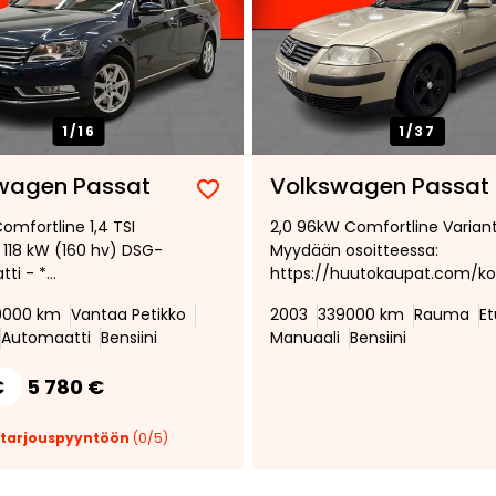
1/
16
1/
37
wagen Passat
Volkswagen Passat
Lisää
Poista
omfortline 1,4 TSI
2,0 96kW Comfortline Variant
suosikiksi
suosikeista
l 118 kW (160 hv) DSG-
Myydään osoitteessa:
ti - *
https://huutokaupat.com/k
eudensäädin * Auto.
e/6460855/volkswagen-
9000 km
Vantaa Petikko
2003
339000 km
Rauma
E
ti * Lisävalo *
passat-variant-2003
Automaatti
Bensiini
Manuaali
Bensiini
mitin sisäpistokkeella *
llettu! *
€
5 780 €
 tarjouspyyntöön
(
0
/5)
Tee
tarjous: