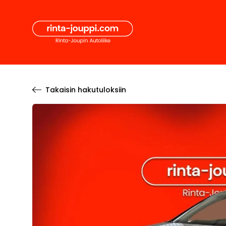
Hyppää
Secon
sisältöön
Pääval
Takaisin hakutuloksiin