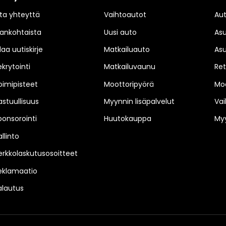
ta yhteyttä
Vaihtoautot
Au
jankohtaista
Uusi auto
As
laa uutiskirje
Matkailuauto
As
ekrytointi
Matkailuvaunu
Ret
oimipisteet
Moottoripyörä
Moo
astuullisuus
Myynnin lisäpalvelut
Vai
ponsorointi
Huutokauppa
Myy
llinto
erkkolaskutusosoitteet
eklamaatio
alautus