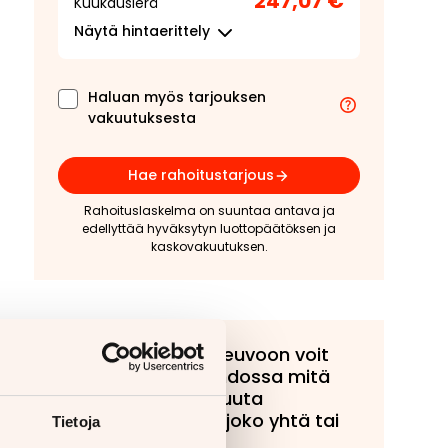
247,07 €
Kuukausierä
Näytä
hintaerittely
Haluan myös tarjouksen
vakuutuksesta
Hae rahoitustarjous
Rahoituslaskelma on suuntaa antava ja
edellyttää hyväksytyn luottopäätöksen ja
kaskovakuutuksen.
Tähän ajoneuvoon voit
tarjota vaihdossa mitä
tahansa muuta
ajoneuvoa, joko yhtä tai
Tietoja
useampaa!