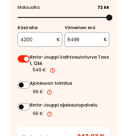
Maksuaika:
72
kk
Käsiraha
Viimeinen erä
€
€
Rinta-Jouppi Vaihtoautoturva Taso
1, 12kk
649 €
Ajoneuvon toimitus
99 €
Rinta-Jouppi sijaisautopalvelu
99 €