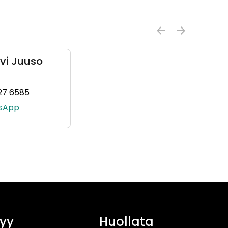
ivi Juuso
27 6585
19, +358 40 591 0019)
(+358503276585, 0503276585, +358 50 327 6585
sApp
yy
Huollata