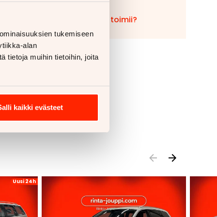
Miten vaihto toimii?
 ominaisuuksien tukemiseen
tiikka-alan
ietoja muihin tietoihin, joita
Salli kaikki evästeet
Uusi 24h