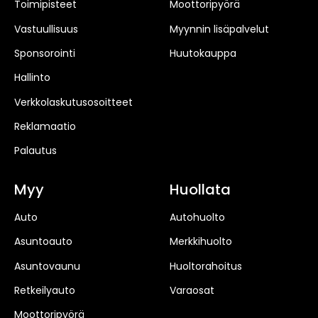
Toimipisteet
Moottoripyörä
Vastuullisuus
Myynnin lisäpalvelut
Sponsorointi
Huutokauppa
Hallinto
Verkkolaskutusosoitteet
Reklamaatio
Palautus
Myy
Huollata
Auto
Autohuolto
Asuntoauto
Merkkihuolto
Asuntovaunu
Huoltorahoitus
Retkeilyauto
Varaosat
Moottoripyörä