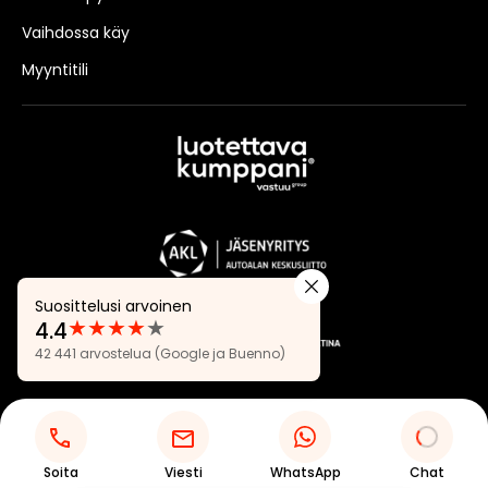
Vaihdossa käy
Myyntitili
Suosittelusi arvoinen
★
★
★
★
★
4.4
Arvostelut:
42 441 arvostelua
(Google ja Buenno)
4.4
Tietosuojaseloste
Evästeasetukset
Soita
Viesti
WhatsApp
Chat