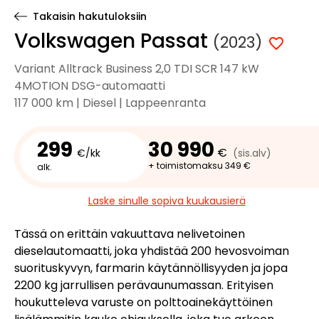
Takaisin hakutuloksiin
Volkswagen Passat
(2023)
Variant Alltrack Business 2,0 TDI SCR 147 kW
4MOTION DSG-automaatti
117 000 km | Diesel | Lappeenranta
299
30 990
€
€/kk
(sis.alv)
+ toimistomaksu 349 €
alk.
Laske sinulle sopiva kuukausierä
Tässä on erittäin vakuuttava nelivetoinen
dieselautomaatti, joka yhdistää 200 hevosvoiman
suorituskyvyn, farmarin käytännöllisyyden ja jopa
2200 kg jarrullisen perävaunumassan. Erityisen
houkutteleva varuste on polttoainekäyttöinen