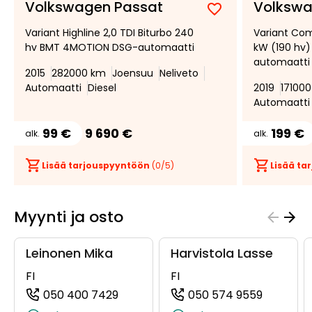
Volkswagen Passat
Volkswa
Lisää
Poista
Variant Highline 2,0 TDI Biturbo 240
Variant Com
suosikiksi
suosikeista
hv BMT 4MOTION DSG-automaatti
kW (190 hv
automaatti
2015
282000 km
Joensuu
Neliveto
Automaatti
Diesel
2019
17100
Automaatti
99 €
9 690 €
199 €
alk.
alk.
Lisää tarjouspyyntöön
(
0
/5)
Lisää t
Myynti ja osto
Leinonen Mika
Harvistola Lasse
FI
FI
050 400 7429
050 574 9559
(+358504007429, 0504007429, +35
(+358505