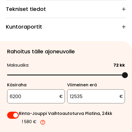
Tekniset tiedot
Kuntoraportit
Rahoitus tälle ajoneuvolle
Maksuaika:
72
kk
Käsiraha
Viimeinen erä
€
€
Rinta-Jouppi Vaihtoautoturva Platina, 24kk
1 580 €