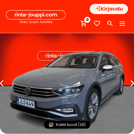
Hyppää
Kirjaudu
sisältöön
0
Kaikki kuvat (28)