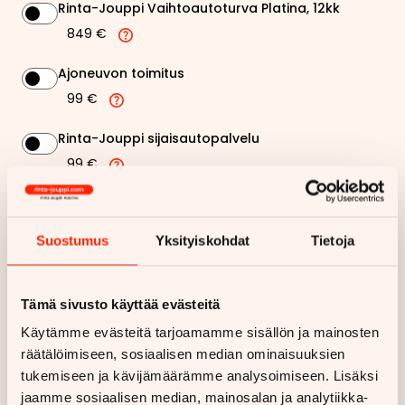
Rinta-Jouppi Vaihtoautoturva Platina, 12kk
849 €
Ajoneuvon toimitus
99 €
Rinta-Jouppi sijaisautopalvelu
99 €
344,94 €
Kuukausierä
Suostumus
Yksityiskohdat
Tietoja
Näytä
hintaerittely
Tämä sivusto käyttää evästeitä
Haluan myös tarjouksen vakuutuksesta
Käytämme evästeitä tarjoamamme sisällön ja mainosten
räätälöimiseen, sosiaalisen median ominaisuuksien
Hae rahoitustarjous
tukemiseen ja kävijämäärämme analysoimiseen. Lisäksi
jaamme sosiaalisen median, mainosalan ja analytiikka-
Rahoituslaskelma on suuntaa antava ja edellyttää hyväksytyn