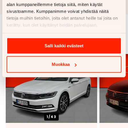
alan kumppaneillemme tietoja siitä, miten käytät
luottopäätöksen ja kaskovakuutuksen.
sivustoamme. Kumppanimme voivat yhdistää näitä
tietoja muihin tietoihin, joita olet antanut heille tai joita on
kerätty, kun olet käyttänyt heidän palvelujaan.
Samankaltaisia ajoneuvoja
Katso kaikki
Salli kaikki evästeet
Muokkaa
1/
43