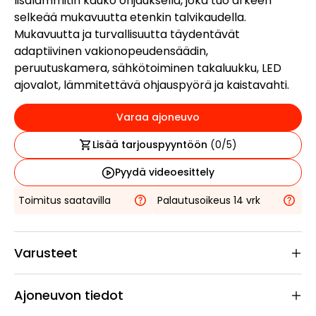
lisälämmitin kauko ohjauksella, joka tuo arkeen
selkeää mukavuutta etenkin talvikaudella.
Mukavuutta ja turvallisuutta täydentävät
adaptiivinen vakionopeudensäädin,
peruutuskamera, sähkötoiminen takaluukku, LED
ajovalot, lämmitettävä ohjauspyörä ja kaistavahti.
Varaa ajoneuvo
Lisää tarjouspyyntöön
(
0
/5)
Pyydä videoesittely
Toimitus saatavilla
Palautusoikeus 14 vrk
Varusteet
Ajoneuvon tiedot