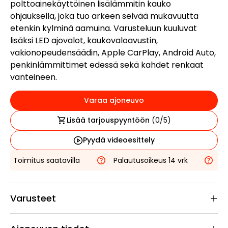
polttoainekäyttöinen lisälämmitin kauko
ohjauksella, joka tuo arkeen selvää mukavuutta
etenkin kylminä aamuina. Varusteluun kuuluvat
lisäksi LED ajovalot, kaukovaloavustin,
vakionopeudensäädin, Apple CarPlay, Android Auto,
penkinlämmittimet edessä sekä kahdet renkaat
vanteineen.
Varaa ajoneuvo
Lisää tarjouspyyntöön
(
0
/5)
Pyydä videoesittely
Toimitus saatavilla
Palautusoikeus 14 vrk
Varusteet