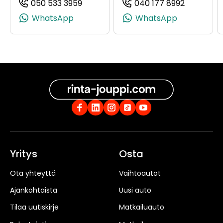
050 533 3959
040 177 8992
(+358505333959, 0505333959, +358 
(+3584017
WhatsApp
WhatsApp
Yritys
Osta
Ota yhteyttä
Vaihtoautot
Ajankohtaista
Uusi auto
Tilaa uutiskirje
Matkailuauto