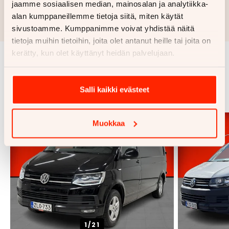
jaamme sosiaalisen median, mainosalan ja analytiikka-
Rahoituslaskelma on suuntaa antava ja edellyttää hyväksytyn
alan kumppaneillemme tietoja siitä, miten käytät
luottopäätöksen ja kaskovakuutuksen.
sivustoamme. Kumppanimme voivat yhdistää näitä
tietoja muihin tietoihin, joita olet antanut heille tai joita on
kerätty, kun olet käyttänyt heidän palvelujaan.
Samankaltaisia ajoneuvoja
Salli kaikki evästeet
Katso kaikki
Muokkaa
1/
21