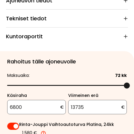
Ajoneuvon tiedot
Tekniset tiedot
Kuntoraportit
Rahoitus tälle ajoneuvolle
Maksuaika:
72
kk
Käsiraha
Viimeinen erä
€
€
Rinta-Jouppi Vaihtoautoturva Platina, 24kk
1 580 €