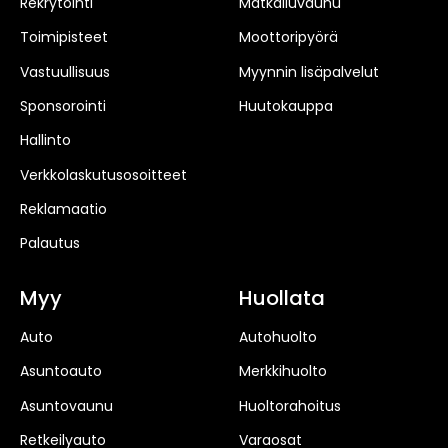
Rekrytointi
Matkailuvaunu
Toimipisteet
Moottoripyörä
Vastuullisuus
Myynnin lisäpalvelut
Sponsorointi
Huutokauppa
Hallinto
Verkkolaskutusosoitteet
Reklamaatio
Palautus
Myy
Huollata
Auto
Autohuolto
Asuntoauto
Merkkihuolto
Asuntovaunu
Huoltorahoitus
Retkeilyauto
Varaosat