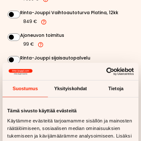
Rinta-Jouppi Vaihtoautoturva Platina, 12kk
849 €
Ajoneuvon toimitus
99 €
Rinta-Jouppi sijaisautopalvelu
99 €
Suostumus
Yksityiskohdat
Tietoja
372,70 €
Kuukausierä
Näytä
hintaerittely
Tämä sivusto käyttää evästeitä
Käytämme evästeitä tarjoamamme sisällön ja mainosten
Haluan myös tarjouksen vakuutuksesta
räätälöimiseen, sosiaalisen median ominaisuuksien
tukemiseen ja kävijämäärämme analysoimiseen. Lisäksi
Hae rahoitustarjous