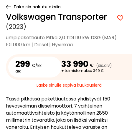
Takaisin hakutuloksiin
Volkswagen Transporter
(2023)
umpipakettiauto Pitkä 2,0 TDI 110 kW DSG (MAR)
101 000 km | Diesel | Hyvinkää
299
33 990
€
€/kk
(sis.alv)
+ toimistomaksu 349 €
alk.
Laske sinulle sopiva kuukausierä
Tässä pitkässä pakettiautossa yhdistyvät 150
hevosvoiman dieselmoottori, 7 vaihteinen
automaattivaihteisto ja käytännöllinen 2850
millimetrin tavaratila, joka on lisäksi valmiiksi
vaneroitu. Erityisen houkutteleva varuste on