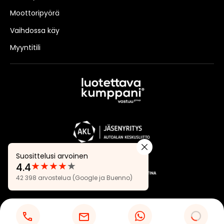
Moottoripyörä
Vaihdossa käy
Myyntitili
Suosittelusi arvoinen
★
★
★
★
★
4.4
Arvostelut:
42 398 arvostelua
(Google ja Buenno)
4.4
Tietosuojaseloste
Evästeasetukset