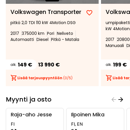
Volkswagen Transporter
Volkswa
Lisää
Poista
pitkä 2,0 TDI 110 kW 4Motion DSG
umpipakettia
suosikiksi
suosikeista
kW 4Motion
2017
375000 km
Pori
Neliveto
Automaatti
Diesel
Pitkä - Matala
2017
20800
Manuaali
D
149 €
13 990 €
199 €
alk.
alk.
Lisää tarjouspyyntöön
(
0
/5)
Lisää t
Myynti ja osto
Raja-aho Jesse
Ilpoinen Mika
FI
FI, EN