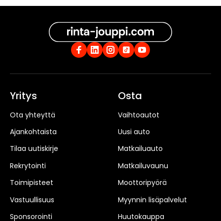
Yritys
Osta
Ota yhteyttä
Vaihtoautot
Ajankohtaista
Uusi auto
Tilaa uutiskirje
Matkailuauto
Rekrytointi
Matkailuvaunu
Toimipisteet
Moottoripyörä
Vastuullisuus
Myynnin lisäpalvelut
Sponsorointi
Huutokauppa