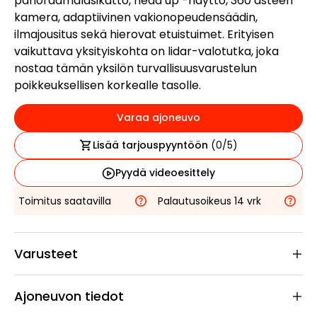
panoraamalasikatto, head up -näyttö, 360 asteen
kamera, adaptiivinen vakionopeudensäädin,
ilmajousitus sekä hierovat etuistuimet. Erityisen
vaikuttava yksityiskohta on lidar-valotutka, joka
nostaa tämän yksilön turvallisuusvarustelun
poikkeuksellisen korkealle tasolle.
Varaa ajoneuvo
Lisää tarjouspyyntöön
(
0
/5)
Pyydä videoesittely
Toimitus saatavilla
Palautusoikeus 14 vrk
Varusteet
Ajoneuvon tiedot