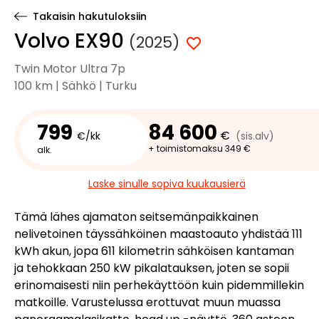
Takaisin hakutuloksiin
Volvo EX90
(2025)
Twin Motor Ultra 7p
100 km | Sähkö | Turku
799
84 600
€
€/kk
(sis.alv)
+ toimistomaksu 349 €
alk.
Laske sinulle sopiva kuukausierä
Tämä lähes ajamaton seitsemänpaikkainen
nelivetoinen täyssähköinen maastoauto yhdistää 111
kWh akun, jopa 611 kilometrin sähköisen kantaman
ja tehokkaan 250 kW pikalatauksen, joten se sopii
erinomaisesti niin perhekäyttöön kuin pidemmillekin
matkoille. Varustelussa erottuvat muun muassa