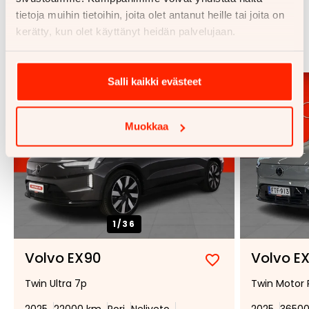
tietoja muihin tietoihin, joita olet antanut heille tai joita on
Samankaltaisia ajoneuvoja
kerätty, kun olet käyttänyt heidän palvelujaan.
Katso kaikki
Salli kaikki evästeet
Muokkaa
1/
36
Volvo EX90
Volvo E
Lisää
Poista
Twin Ultra 7p
Twin Motor 
suosikiksi
suosikeista