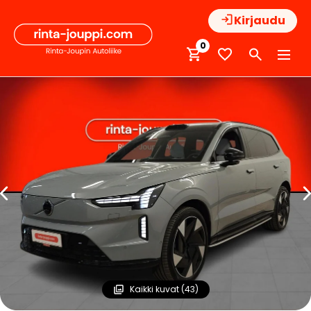
Hyppää
Kirjaudu
sisältöön
0
Kaikki kuvat (43)