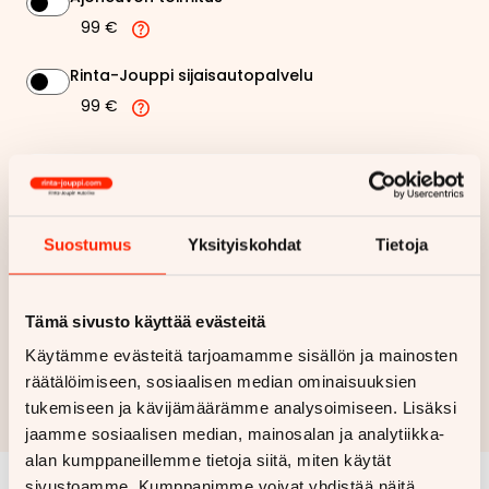
99 €
Rinta-Jouppi sijaisautopalvelu
99 €
769,05 €
Kuukausierä
Näytä
hintaerittely
Suostumus
Yksityiskohdat
Tietoja
Haluan myös tarjouksen vakuutuksesta
Tämä sivusto käyttää evästeitä
Käytämme evästeitä tarjoamamme sisällön ja mainosten
Hae rahoitustarjous
räätälöimiseen, sosiaalisen median ominaisuuksien
Rahoituslaskelma on suuntaa antava ja edellyttää hyväksytyn
tukemiseen ja kävijämäärämme analysoimiseen. Lisäksi
luottopäätöksen ja kaskovakuutuksen.
jaamme sosiaalisen median, mainosalan ja analytiikka-
alan kumppaneillemme tietoja siitä, miten käytät
sivustoamme. Kumppanimme voivat yhdistää näitä