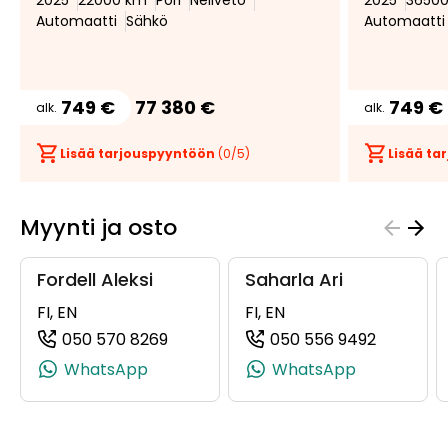
2025
22000 km
Pori
Neliveto
2025
3650
Automaatti
Sähkö
Automaatti
749 €
77 380 €
749 €
alk.
alk.
Lisää tarjouspyyntöön
(
0
/5)
Lisää t
Myynti ja osto
Fordell Aleksi
Saharla Ari
FI, EN
FI, EN
050 570 8269
050 556 9492
(+358505708269, 0505708269, +358
(+358505
WhatsApp
WhatsApp