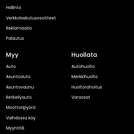
Hallinto
Verkkolaskutusosoitteet
Reklamaatio
Palautus
Myy
Huollata
Auto
Autohuolto
Asuntoauto
Merkkihuolto
Asuntovaunu
Huoltorahoitus
Retkeilyauto
Varaosat
Moottoripyörä
Vaihdossa käy
Myyntitili