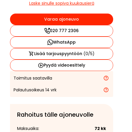
Laske sinulle sopiva kuukausierä
Varaa ajoneuvo
020 777 2306
WhatsApp
Lisää tarjouspyyntöön
(
0
/5)
Pyydä videoesittely
Toimitus saatavilla
Palautusoikeus 14 vrk
Rahoitus tälle ajoneuvolle
Maksuaika:
72
kk