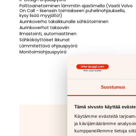
Polttoainetoiminen lämmitin ajastimella (Vaatii Volvo
On Call - lisenssin toimiakseen puhelinohjauksella,
kysy lisää myyjältä!)
Aurinkoverho takaikkunalle sähkötoiminen
Aurinkoverhot takaoviin
Ilmastointi, automaattinen
Sähkökäyttöiset ikkunat
Lämmitettävä ohjauspyörä
Monitoimiohjauspyörä
Suostumus
Tämä sivusto käyttää eväste
Jäitkö kaipaam
Käytämme evästeitä tarjoama
ja kävijämäärämme analysoim
Tähänkin autoon v
kumppaneillemme tietoja siitä