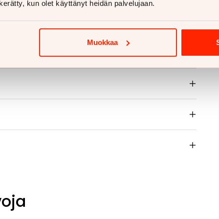
ukut alk. 670€
n kerätty, kun olet käyttänyt heidän palvelujaan.
koukut alk. 810€
 lisää
Muokkaa
voja