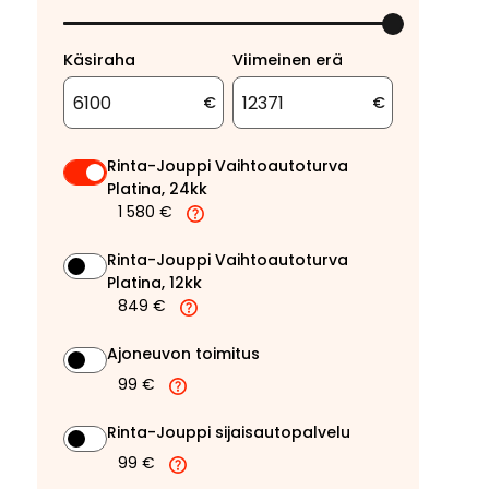
Käsiraha
Viimeinen erä
€
€
Rinta-Jouppi Vaihtoautoturva
Platina, 24kk
1 580 €
Rinta-Jouppi Vaihtoautoturva
Platina, 12kk
849 €
Ajoneuvon toimitus
99 €
Rinta-Jouppi sijaisautopalvelu
99 €