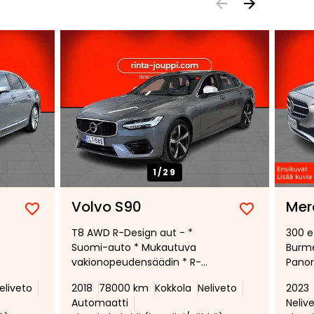
1/
29
Volvo S90
Mer
Lisää
Poista
Lisää
Poista
T8 AWD R-Design aut - *
300 e
suosikiksi
suosikeista
suosikiksi
suosikeist
Suomi-auto * Mukautuva
Burme
vakionopeudensäädin * R-
Panor
desing sisä- ja ulkopaketti *
Adapt
eliveto
2018
78000 km
Kokkola
Neliveto
2023
ED-
Polttoainetoiminen lisälämmitin
vakio
Automaatti
Neliv
s,
* Pilot Assist * High perf audio *
Vetok