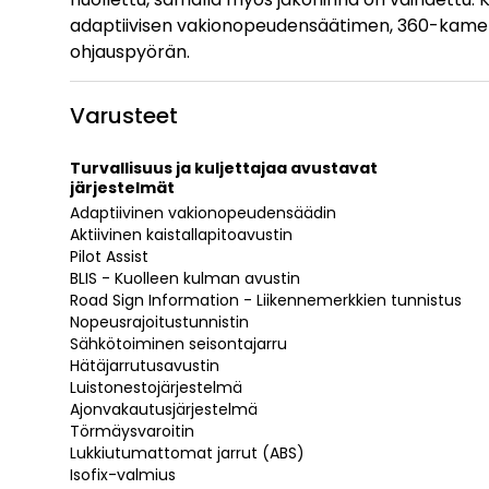
adaptiivisen vakionopeudensäätimen, 360-kame
ohjauspyörän.
Varusteet
Turvallisuus ja kuljettajaa avustavat
järjestelmät
Adaptiivinen vakionopeudensäädin
Aktiivinen kaistallapitoavustin
Pilot Assist
BLIS - Kuolleen kulman avustin
Road Sign Information - Liikennemerkkien tunnistus
Nopeusrajoitustunnistin
Sähkötoiminen seisontajarru
Hätäjarrutusavustin
Luistonestojärjestelmä
Ajonvakautusjärjestelmä
Törmäysvaroitin
Lukkiutumattomat jarrut (ABS)
Isofix-valmius