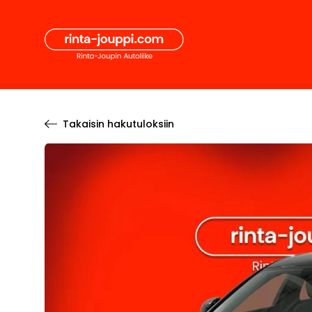
Hyppää
Secon
sisältöön
Pääval
Takaisin hakutuloksiin