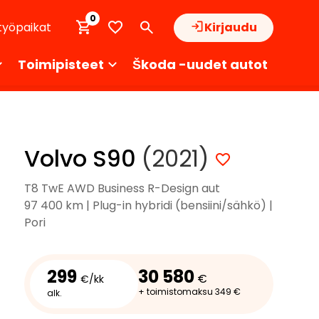
0
työpaikat
Kirjaudu
Toimipisteet
Škoda -uudet autot
Volvo S90
(2021)
T8 TwE AWD Business R-Design aut
97 400 km | Plug-in hybridi (bensiini/sähkö) |
Pori
299
30 580
€
€/kk
+ toimistomaksu 349 €
alk.