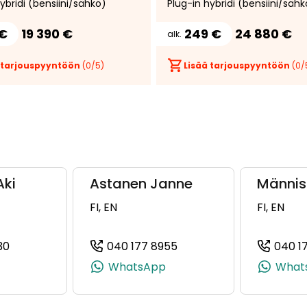
ybridi (bensiini/sähkö)
Plug-in hybridi (bensiini/sähk
Sound by B&Willkins
ratinlämmitys, CarPlay, Andro
Auto, Kuljettajan
 €
19 390 €
249 €
24 880 €
alk.
sähkösäätöinen istuin,
 tarjouspyyntöön
(
0
/5)
Lisää tarjouspyyntöön
(
0
/
Aki
Astanen Janne
Männis
FI, EN
FI, EN
30
040 177 8955
040 1
 +358 50 346 1649)
(+358401778730, 0401778730, +358 40 177 8730)
(+358401778955, 040177
WhatsApp
What