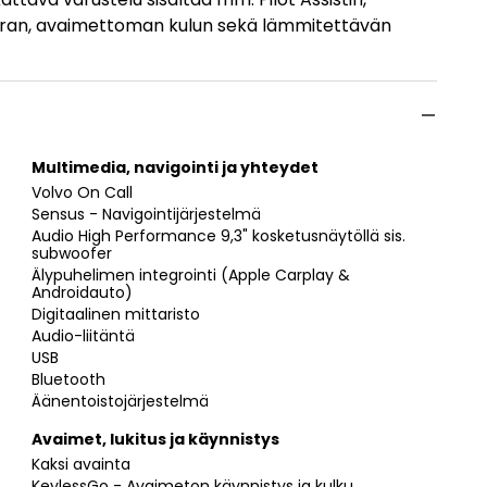
ran, avaimettoman kulun sekä lämmitettävän
Multimedia, navigointi ja yhteydet
Volvo On Call
Sensus - Navigointijärjestelmä
Audio High Performance 9,3" kosketusnäytöllä sis.
subwoofer
Älypuhelimen integrointi (Apple Carplay &
Androidauto)
Digitaalinen mittaristo
Audio-liitäntä
USB
Bluetooth
Äänentoistojärjestelmä
Avaimet, lukitus ja käynnistys
Kaksi avainta
KeylessGo - Avaimeton käynnistys ja kulku