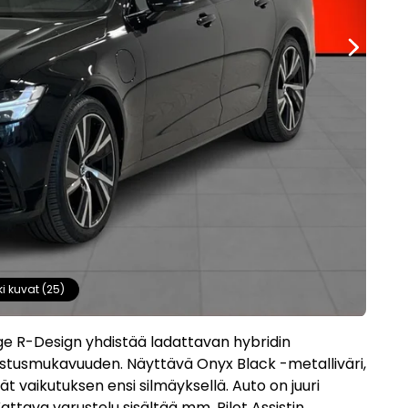
ki kuvat (25)
ge R-Design yhdistää ladattavan hybridin
stusmukavuuden. Näyttävä Onyx Black -metalliväri,
 vaikutuksen ensi silmäyksellä. Auto on juuri
ttava varustelu sisältää mm. Pilot Assistin,