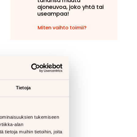
tahansa muuta
ajoneuvoa, joko yhtä tai
useampaa!
Miten vaihto toimii?
Tietoja
 ominaisuuksien tukemiseen
tiikka-alan
ietoja muihin tietoihin, joita