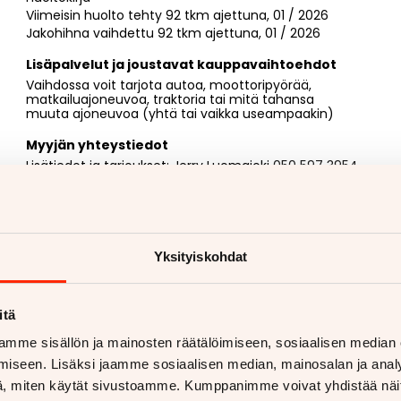
Viimeisin huolto tehty 92 tkm ajettuna, 01 / 2026
Jakohihna vaihdettu 92 tkm ajettuna, 01 / 2026
Lisäpalvelut ja joustavat kauppavaihtoehdot
Vaihdossa voit tarjota autoa, moottoripyörää,
matkailuajoneuvoa, traktoria tai mitä tahansa
muuta ajoneuvoa (yhtä tai vaikka useampaakin)
Myyjän yhteystiedot
Lisätiedot ja tarjoukset: Jerry Luomajoki
050 597 3954
Jerry Luomajoki
050 597 3954
. Minut tavoittaa myös
WhatsAppilla
https://wa.me/358505973954
Yksityiskohdat
itä
aan vetokoukkua?
mme sisällön ja mainosten räätälöimiseen, sosiaalisen median
iseen. Lisäksi jaamme sosiaalisen median, mainosalan ja analy
etokoukku asennettuna
, miten käytät sivustoamme. Kumppanimme voivat yhdistää näitä t