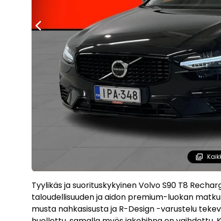
Kaik
Tyylikäs ja suorituskykyinen Volvo S90 T8 Rechar
taloudellisuuden ja aidon premium-luokan matku
musta nahkasisusta ja R-Design -varustelu tekevät
huollettu, samalla myös jakohihna on vaihdettu. Ka