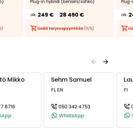
ö)
Plug-in hybridi (bensiini/sähkö)
Plug-
id
Volvo on call * Jakohihna juuri
kamer
vaihdettu *
käytt
249 €
28 490 €
2
alk.
alk.
valot 
5)
Lisää tarjouspyyntöön
(
0
/5)
Li
tö Mikko
Sehm Samuel
Lau
FI, EN
FI
77 8716
050 342 4753
8955, +358 40 177 8955)
(+358401778716, 0401778716, +358 40 177 8716)
(+358503424753, 
sApp
WhatsApp