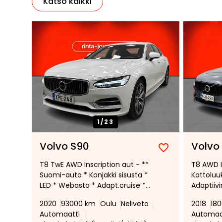
Katso kaikki
1/
23
Volvo S90
Volvo
Lisää
Poista
T8 TwE AWD Inscription aut - **
T8 AWD I
suosikiksi
suosikeista
Suomi-auto * Konjakki sisusta *
Kattoluu
LED * Webasto * Adapt.cruise *
Adaptiiv
Navigointi * Upea yksilö! ** !
vakionop
2020
93000 km
Oulu
Neliveto
2018
18
Alumiini
Automaatti
Automaa
pysäköin