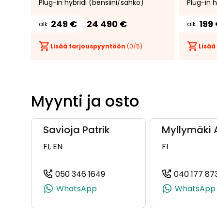
Plug-in hybridi (bensiini/sähkö)
Plug-in h
Premium 
249 €
24 490 €
199
alk.
alk.
Lisää tarjouspyyntöön
(
0
/5)
Lisää
Myynti ja osto
Savioja Patrik
Myllymäki 
FI, EN
FI
050 346 1649
040 177 87
(+358503461649, 0503461649,
WhatsApp
WhatsApp