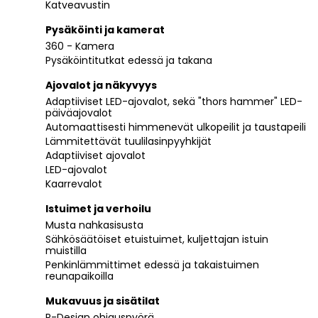
Katveavustin
Pysäköinti ja kamerat
360 - Kamera
Pysäköintitutkat edessä ja takana
Ajovalot ja näkyvyys
Adaptiiviset LED-ajovalot, sekä "thors hammer" LED-
päiväajovalot
Automaattisesti himmenevät ulkopeilit ja taustapeili
Lämmitettävät tuulilasinpyyhkijät
Adaptiiviset ajovalot
LED-ajovalot
Kaarrevalot
Istuimet ja verhoilu
Musta nahkasisusta
Sähkösäätöiset etuistuimet, kuljettajan istuin
muistilla
Penkinlämmittimet edessä ja takaistuimen
reunapaikoilla
Mukavuus ja sisätilat
R-Design ohjauspyörä