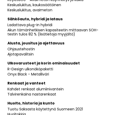
Keskuslukitus, kaukosäätöinen
Keskuslukitus, avaimeton
Sähköauto, hybridi ja lataus
Ladattava plug-in hybridi
Akun tämänhetkisen kapasiteetin mittaavan SOH-
testin tulos 82 % (lisätietoja myyjältä)
Alusta, jousitus ja ajettavuus
Ohjaustehostin
Ajotapavalitsin
Ulkovarusteet ja korin ominaisuudet
R-Design ulkonäköpaketti
Onyx Black - Metalliväri
Renkaat ja vanteet
Kahdet renkaat alumiinivantein
Talvirenkaina nastarenkaat
Huolto, historia ja kunto
Tuotu Saksasta käytettynä Suomeen 2021
Huoltokirja