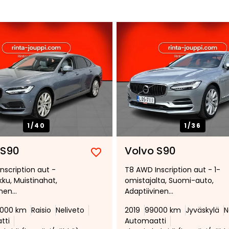
1/
40
1/
36
 S90
Volvo S90
Lisää
Poista
nscription aut -
T8 AWD Inscription aut - 1-
suosikiksi
suosikeista
kku, Muistinahat,
omistajalta, Suomi-auto,
inen
Adaptiivinen
eudensäädin, 2x
vakionopeudensäädin,
0000 km
Raisio
Neliveto
2019
99000 km
Jyväskylä
N
vanteet,
Vetokoukku, Nahkaverhoilu, L
tti
Automaatti
tikamera, Sensus Audio
valot, Webasto, Lasinlämmity