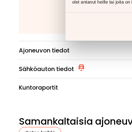
Kiinteät ko
olet antanut heille tai joita o
Irrotettavat 
Lue
Ajoneuvon tiedot
Sähköauton tiedot
Kuntoraportit
Samankaltaisia ajoneu