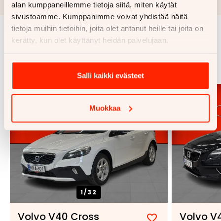
alan kumppaneillemme tietoja siitä, miten käytät
sivustoamme. Kumppanimme voivat yhdistää näitä
tietoja muihin tietoihin, joita olet antanut heille tai joita on
kerätty, kun olet käyttänyt heidän palvelujaan.
Samankaltaisia ajoneuvoja
Katso kaikki
Salli kaikki evästeet
Muokkaa
1/
32
Volvo V40 Cross
Volvo V