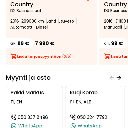
Lisää
Poista
Country
Country
suosikiksi
suosikeista
D2 Business aut
D3 Business
2016
289000 km
Lahti
Etuveto
2016
311100
Automaatti
Diesel
Manuaali
D
99 €
7 990 €
99 €
alk.
alk.
Lisää tarjouspyyntöön
(
0
/5)
Lisää t
Myynti ja osto
Päkki Markus
Kuqi Korab
FI, EN
FI, EN, ALB
050 337 8498
050 324 7792
(+358503378498, 0503378498, +358
(+358503
WhatsApp
WhatsApp