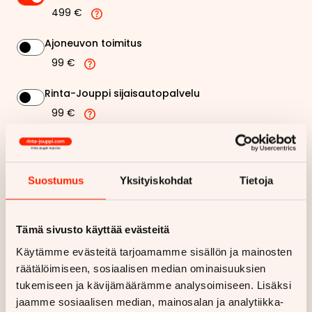
499 €
Ajoneuvon toimitus
99 €
Rinta-Jouppi sijaisautopalvelu
99 €
150,32 €
Kuukausierä
Suostumus
Yksityiskohdat
Tietoja
Näytä
hintaerittely
Tämä sivusto käyttää evästeitä
Haluan myös tarjouksen vakuutuksesta
Käytämme evästeitä tarjoamamme sisällön ja mainosten
räätälöimiseen, sosiaalisen median ominaisuuksien
Hae rahoitustarjous
tukemiseen ja kävijämäärämme analysoimiseen. Lisäksi
Rahoituslaskelma on suuntaa antava ja edellyttää hyväksytyn
jaamme sosiaalisen median, mainosalan ja analytiikka-
luottopäätöksen ja kaskovakuutuksen.