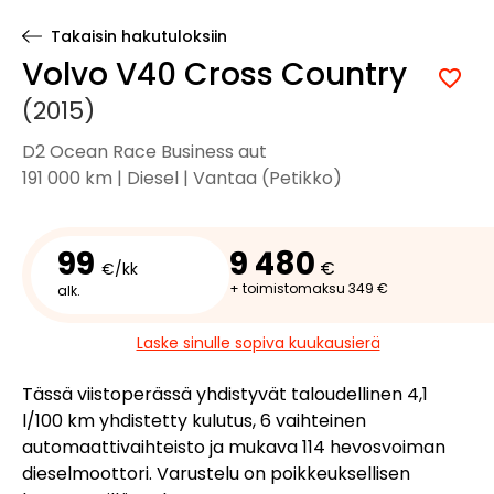
Takaisin hakutuloksiin
Volvo V40 Cross Country
(2015)
D2 Ocean Race Business aut
191 000 km | Diesel | Vantaa (Petikko)
99
9 480
€
€/kk
+ toimistomaksu 349 €
alk.
Laske sinulle sopiva kuukausierä
Tässä viistoperässä yhdistyvät taloudellinen 4,1
l/100 km yhdistetty kulutus, 6 vaihteinen
automaattivaihteisto ja mukava 114 hevosvoiman
dieselmoottori. Varustelu on poikkeuksellisen