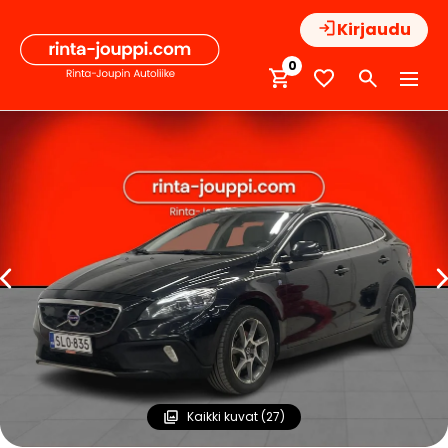
Hyppää
Kirjaudu
sisältöön
0
Kaikki kuvat (27)