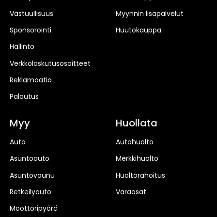
Vastuullisuus
Myynnin lisäpalvelut
Sponsorointi
Huutokauppa
Hallinto
Verkkolaskutusosoitteet
Reklamaatio
Palautus
Myy
Huollata
Auto
Autohuolto
Asuntoauto
Merkkihuolto
Asuntovaunu
Huoltorahoitus
Retkeilyauto
Varaosat
Moottoripyörä