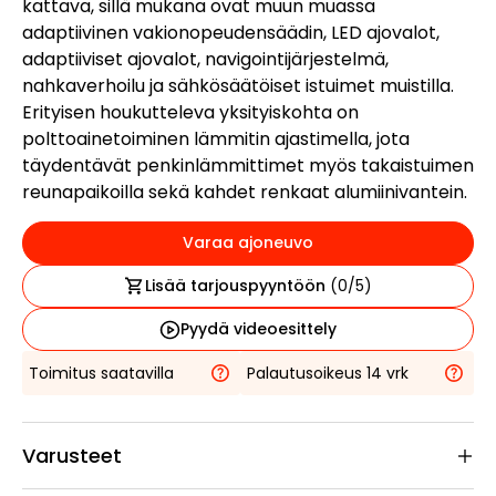
kattava, sillä mukana ovat muun muassa
adaptiivinen vakionopeudensäädin, LED ajovalot,
adaptiiviset ajovalot, navigointijärjestelmä,
nahkaverhoilu ja sähkösäätöiset istuimet muistilla.
Erityisen houkutteleva yksityiskohta on
polttoainetoiminen lämmitin ajastimella, jota
täydentävät penkinlämmittimet myös takaistuimen
reunapaikoilla sekä kahdet renkaat alumiinivantein.
Varaa ajoneuvo
Lisää tarjouspyyntöön
(
0
/5)
Pyydä videoesittely
Toimitus saatavilla
Palautusoikeus 14 vrk
Varusteet