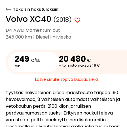
Takaisin hakutuloksiin
Volvo XC40
(2018)
D4 AWD Momentum aut
245 000 km | Diesel | Ylivieska
249
20 480
€
€/kk
+ toimistomaksu 349 €
alk.
Laske sinulle sopiva kuukausierä
Tyylikäs nelivetoinen dieselmaastoauto tarjoaa 190
hevosvoimaa, 8 vaihteisen automaattivaihteiston ja
vetokoukun peräti 2100 kilon jarrullisen
perävaunumassan tueksi. Erityisen houkutteleva
varuste on polttoainekäyttöinen lisälämmitin
ajastimella ja älypuhelinohjauksella, joka tuo arkeen