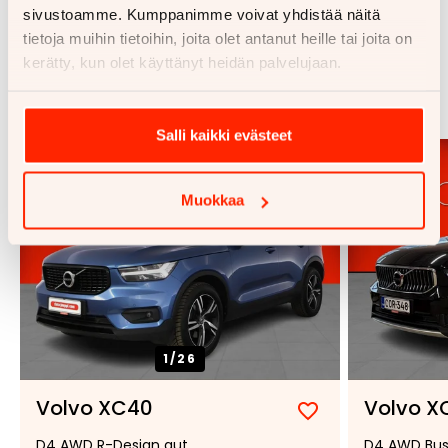
sivustoamme. Kumppanimme voivat yhdistää näitä
tietoja muihin tietoihin, joita olet antanut heille tai joita on
Samankaltaisia ajoneuvoja
kerätty, kun olet käyttänyt heidän palvelujaan.
Katso kaikki
Salli kaikki evästeet
Muokkaa
1/
26
Volvo XC40
Volvo X
Lisää
Poista
D4 AWD R-Design aut
D4 AWD Busi