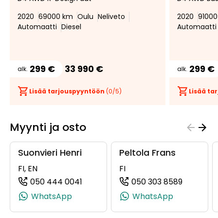
suosikiksi
suosikeista
2020
69000 km
Oulu
Neliveto
2020
9100
Automaatti
Diesel
Automaatti
299 €
33 990 €
299 €
alk.
alk.
Lisää tarjouspyyntöön
(
0
/5)
Lisää t
Myynti ja osto
Suonvieri Henri
Peltola Frans
FI, EN
FI
050 444 0041
050 303 8589
(+358504440041, 0504440041, +35
(+358503
WhatsApp
WhatsApp