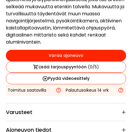
selkeää mukavuutta etenkin talvella. Mukavuutta ja
turvallisuutta täydentävät muun muassa
navigointijärjestelmä, pysäköintikamera, aktiivinen
kaistallapitoavustin, lämmitettävä ohjauspyörä,
digitaalinen mittaristo sekä kahdet renkaat
alumiinivantein.
Varaa ajoneuvo
Lisää tarjouspyyntöön
(
0
/5)
Pyydä videoesittely
Toimitus saatavilla
Palautusoikeus 14 vrk
Varusteet
Ajoneuvon tiedot