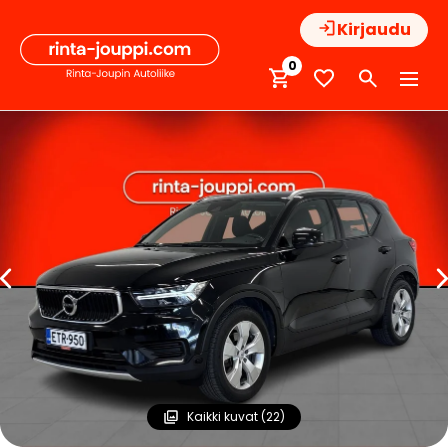
Hyppää
Kirjaudu
sisältöön
0
Kaikki kuvat (22)