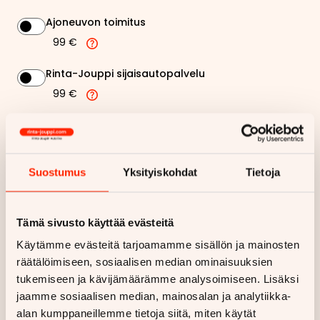
Ajoneuvon toimitus
99 €
Rinta-Jouppi sijaisautopalvelu
99 €
243,24 €
Kuukausierä
Näytä
hintaerittely
Suostumus
Yksityiskohdat
Tietoja
Haluan myös tarjouksen vakuutuksesta
Tämä sivusto käyttää evästeitä
Käytämme evästeitä tarjoamamme sisällön ja mainosten
Hae rahoitustarjous
räätälöimiseen, sosiaalisen median ominaisuuksien
tukemiseen ja kävijämäärämme analysoimiseen. Lisäksi
Rahoituslaskelma on suuntaa antava ja edellyttää hyväksytyn
jaamme sosiaalisen median, mainosalan ja analytiikka-
luottopäätöksen ja kaskovakuutuksen.
alan kumppaneillemme tietoja siitä, miten käytät