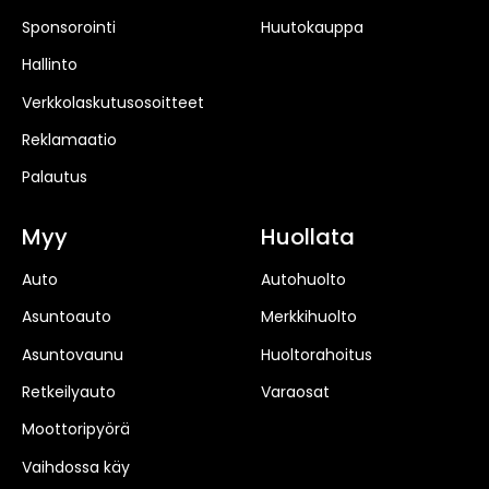
Sponsorointi
Huutokauppa
Hallinto
Verkkolaskutusosoitteet
Reklamaatio
Palautus
Myy
Huollata
Auto
Autohuolto
Asuntoauto
Merkkihuolto
Asuntovaunu
Huoltorahoitus
Retkeilyauto
Varaosat
Moottoripyörä
Vaihdossa käy