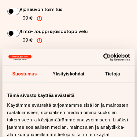
Ajoneuvon toimitus
99 €
Rinta-Jouppi sijaisautopalvelu
99 €
344,86 €
Kuukausierä
Näytä
hintaerittely
Suostumus
Yksityiskohdat
Tietoja
Haluan myös tarjouksen vakuutuksesta
Tämä sivusto käyttää evästeitä
Käytämme evästeitä tarjoamamme sisällön ja mainosten
Hae rahoitustarjous
räätälöimiseen, sosiaalisen median ominaisuuksien
tukemiseen ja kävijämäärämme analysoimiseen. Lisäksi
Rahoituslaskelma on suuntaa antava ja edellyttää hyväksytyn
jaamme sosiaalisen median, mainosalan ja analytiikka-
luottopäätöksen ja kaskovakuutuksen.
alan kumppaneillemme tietoja siitä, miten käytät