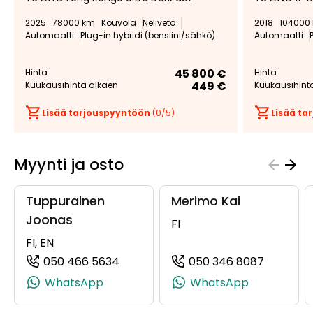
suosikiksi
suosikeista
2025
78000 km
Kouvola
Neliveto
2018
104000
Automaatti
Plug-in hybridi (bensiini/sähkö)
Automaatti
45 800 €
Hinta
Hinta
449 €
Kuukausihinta alkaen
Kuukausihint
Lisää tarjouspyyntöön
(
0
/5)
Lisää t
Myynti ja osto
Tuppurainen
Merimo Kai
Joonas
FI
FI, EN
050 466 5634
050 346 8087
(+358504665634, 0504665634, +35
(+358503
WhatsApp
WhatsApp