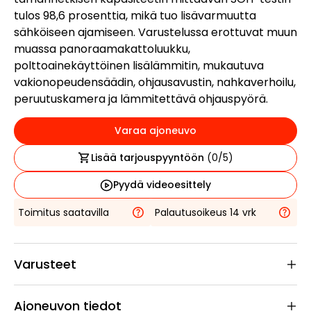
tulos 98,6 prosenttia, mikä tuo lisävarmuutta
sähköiseen ajamiseen. Varustelussa erottuvat muun
muassa panoraamakattoluukku,
polttoainekäyttöinen lisälämmitin, mukautuva
vakionopeudensäädin, ohjausavustin, nahkaverhoilu,
peruutuskamera ja lämmitettävä ohjauspyörä.
Varaa ajoneuvo
Lisää tarjouspyyntöön
(
0
/5)
Pyydä videoesittely
Toimitus saatavilla
Palautusoikeus 14 vrk
Varusteet
Ajoneuvon tiedot