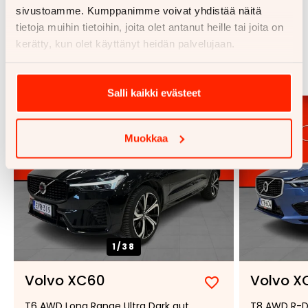
sivustoamme. Kumppanimme voivat yhdistää näitä
tietoja muihin tietoihin, joita olet antanut heille tai joita on
Samankaltaisia ajoneuvoja
kerätty, kun olet käyttänyt heidän palvelujaan.
Katso kaikki
Salli kaikki evästeet
Muokkaa
1/
38
Volvo XC60
Volvo X
Lisää
Poista
T6 AWD Long Range Ultra Dark aut
T8 AWD R-D