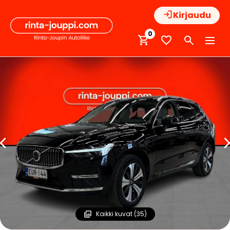
Hyppää
Kirjaudu
sisältöön
0
Kaikki kuvat (35)