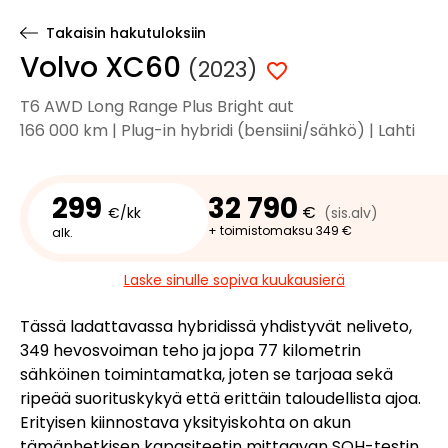
Takaisin hakutuloksiin
Volvo XC60
(2023)
T6 AWD Long Range Plus Bright aut
166 000 km | Plug-in hybridi (bensiini/sähkö) | Lahti
299
32 790
€
€/kk
(sis.alv)
+ toimistomaksu 349 €
alk.
Laske sinulle sopiva kuukausierä
Tässä ladattavassa hybridissä yhdistyvät neliveto,
349 hevosvoiman teho ja jopa 77 kilometrin
sähköinen toimintamatka, joten se tarjoaa sekä
ripeää suorituskykyä että erittäin taloudellista ajoa.
Erityisen kiinnostava yksityiskohta on akun
tämänhetkisen kapasiteetin mittaavan SOH-testin