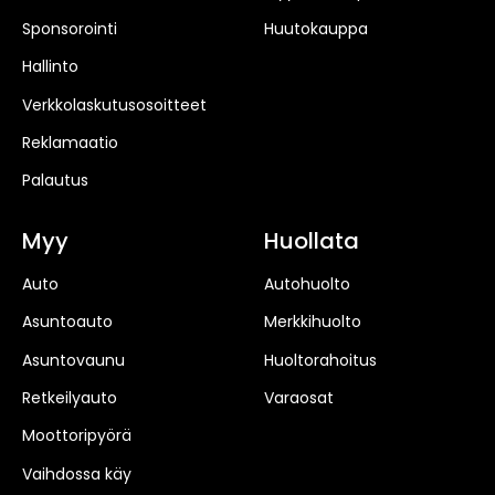
Sponsorointi
Huutokauppa
Hallinto
Verkkolaskutusosoitteet
Reklamaatio
Palautus
Myy
Huollata
Auto
Autohuolto
Asuntoauto
Merkkihuolto
Asuntovaunu
Huoltorahoitus
Retkeilyauto
Varaosat
Moottoripyörä
Vaihdossa käy