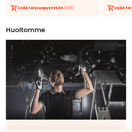
Lisää tarjouspyyntöön
(
0
/5)
Lisää t
Huoltomme