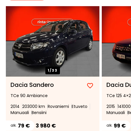
1/
33
Dacia Sandero
Dacia D
Lisää
Poista
TCe 90 Ambiance
TCe 125 4×2
suosikiksi
suosikeista
2014
203000 km
Rovaniemi
Etuveto
2015
14100
Manuaali
Bensiini
Manuaali
B
79 €
3 980 €
99 €
alk.
alk.