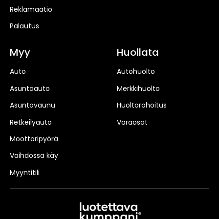
Reklamaatio
Palautus
Myy
Huollata
Auto
Autohuolto
Asuntoauto
Merkkihuolto
Asuntovaunu
Huoltorahoitus
Retkeilyauto
Varaosat
Moottoripyörä
Vaihdossa käy
Myyntitili