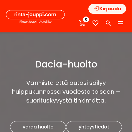
Hyppää
Kirjaudu
sisältöön
0
Dacia-huolto
Varmista että autosi säilyy
huippukunnossa vuodesta toiseen –
suorituskyvystä tinkimättä.
varaa huolto
yhteystiedot