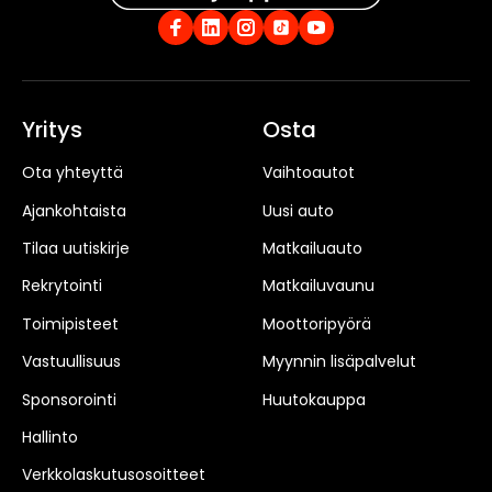
Yritys
Osta
Ota yhteyttä
Vaihtoautot
Ajankohtaista
Uusi auto
Tilaa uutiskirje
Matkailuauto
Rekrytointi
Matkailuvaunu
Toimipisteet
Moottoripyörä
Vastuullisuus
Myynnin lisäpalvelut
Sponsorointi
Huutokauppa
Hallinto
Verkkolaskutusosoitteet